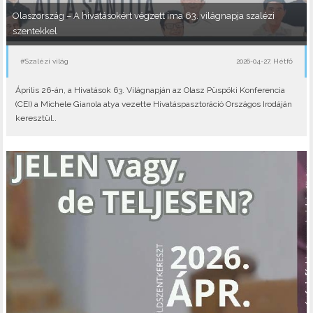
Olaszország – A hivatásokért végzett ima 63. világnapja szalézi
szentekkel
#Szalézi világ
2026-04-27, Hétfő
Április 26-án, a Hivatások 63. Világnapján az Olasz Püspöki Konferencia
(CEI) a Michele Gianola atya vezette Hivatáspasztoráció Országos Irodáján
keresztül..