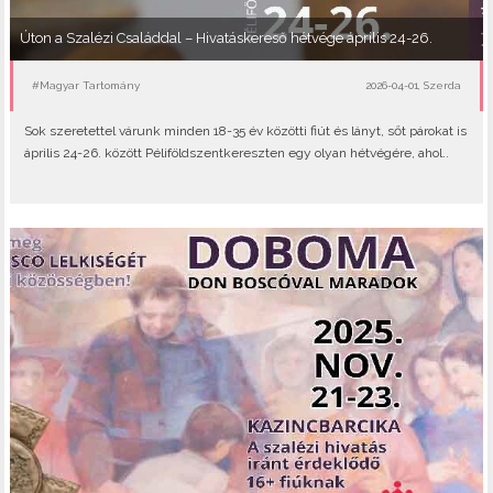
Úton a Szalézi Családdal – Hivatáskereső hétvége április 24-26.
#Magyar Tartomány
2026-04-01, Szerda
Sok szeretettel várunk minden 18-35 év közötti fiút és lányt, sőt párokat is
április 24-26. között Péliföldszentkereszten egy olyan hétvégére, ahol..