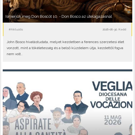
Ismerjük meg Don Boscót 10. - Don Bosco az útelágazásnál
#Aktuális
2026-06-30, Kedd
John Bosco hivatástudata, melyet kezdetben a ferences szerzetesi élet
vonzott, mint a tökéletesség és a belső küzdelem útja, kezdettől fogva
nem volt..