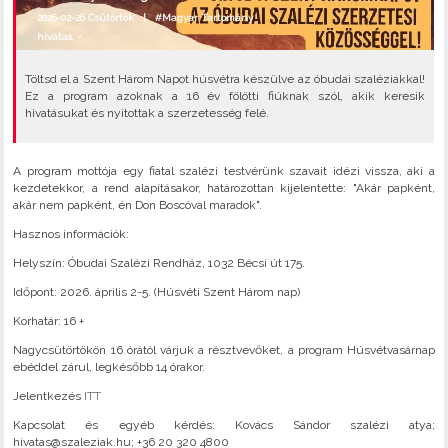
2026-02-26 Csütörtök |
#Magyar Tartomány
hivatas
•
Töltsd el a Szent Három Napot húsvétra készülve az óbudai szaléziakkal!
Ez a program azoknak a 16 év fölötti fiúknak szól, akik keresik
hivatásukat és nyitottak a szerzetesség felé.
A program mottója egy fiatal szalézi testvérünk szavait idézi vissza, aki a
kezdetekkor, a rend alapításakor, határozottan kijelentette: "Akár papként,
akár nem papként, én Don Boscóval maradok".
Hasznos információk:
Helyszín: Óbudai Szalézi Rendház, 1032 Bécsi út 175.
Időpont: 2026. április 2-5. (Húsvéti Szent Három nap)
Korhatár: 16 +
Nagycsütörtökön 16 órától várjuk a résztvevőket, a program Húsvétvasárnap
ebéddel zárul, legkésőbb 14 órakor.
Jelentkezés
ITT
Kapcsolat és egyéb kérdés: Kovács Sándor szalézi atya;
hivatas@szaleziak.hu; +36 20 320 4800