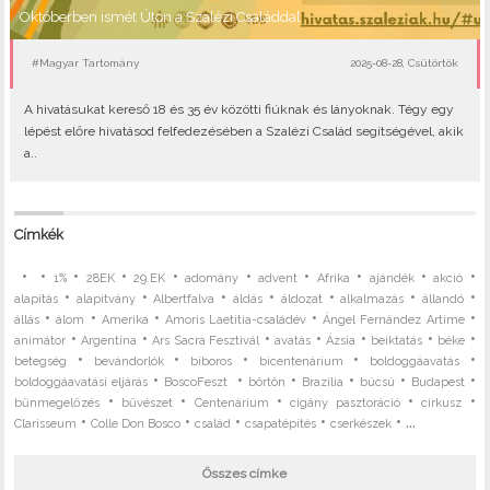
Októberben ismét Úton a Szalézi Családdal
#Magyar Tartomány
2025-08-28, Csütörtök
A hivatásukat kereső 18 és 35 év közötti fiúknak és lányoknak. Tégy egy
lépést előre hivatásod felfedezésében a Szalézi Család segítségével, akik
a..
Címkék
•
•
•
•
•
•
•
•
•
•
1%
28EK
29.EK
adomány
advent
Afrika
ajándék
akció
•
•
•
•
•
•
•
alapítás
alapítvány
Albertfalva
áldás
áldozat
alkalmazás
állandó
•
•
•
•
•
állás
álom
Amerika
Amoris Laetitia-családév
Ángel Fernández Artime
•
•
•
•
•
•
•
animátor
Argentína
Ars Sacra Fesztivál
avatás
Ázsia
beiktatás
béke
•
•
•
•
•
betegség
bevándorlók
bíboros
bicentenárium
boldoggáavatás
•
•
•
•
•
•
boldoggáavatási eljárás
BoscoFeszt
börtön
Brazília
búcsú
Budapest
•
•
•
•
•
bűnmegelőzés
bűvészet
Centenárium
cigány pasztoráció
cirkusz
•
•
•
•
• ...
Clarisseum
Colle Don Bosco
család
csapatépítés
cserkészek
Összes címke