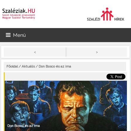
Menü
>
<
Főoldal
/
Aktuális
/ Don Bosco és az ima
Don Bosco és az ima