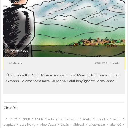
„Minden más”
#Aktuális
2026-07-01, Szerda
Új káplán volt a Becchitől nem messze fekvő Morialdo templomában. Don
Giovanni Calosso volt a neve. Jó pap volt, akit lenyűgözött Bosco János..
Címkék
•
•
•
•
•
•
•
•
•
•
1%
28EK
29.EK
adomány
advent
Afrika
ajándék
akció
•
•
•
•
•
•
•
alapítás
alapítvány
Albertfalva
áldás
áldozat
alkalmazás
állandó