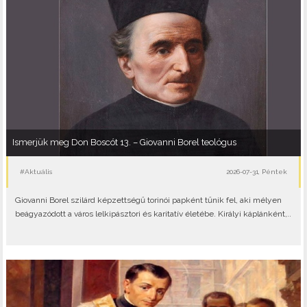
Ismerjük meg Don Boscót 13. – Giovanni Borel teológus
#Aktuális
2026-07-31, Péntek
Giovanni Borel szilárd képzettségű torinói papként tűnik fel, aki mélyen
beágyazódott a város lelkipásztori és karitatív életébe. Királyi káplánként,..