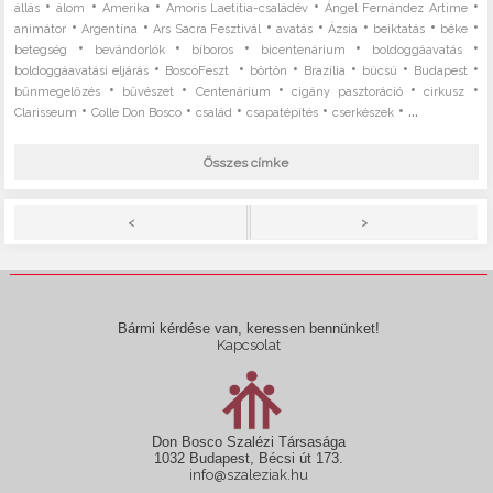
•
•
•
•
•
állás
álom
Amerika
Amoris Laetitia-családév
Ángel Fernández Artime
•
•
•
•
•
•
•
animátor
Argentína
Ars Sacra Fesztivál
avatás
Ázsia
beiktatás
béke
•
•
•
•
•
betegség
bevándorlók
bíboros
bicentenárium
boldoggáavatás
•
•
•
•
•
•
boldoggáavatási eljárás
BoscoFeszt
börtön
Brazília
búcsú
Budapest
•
•
•
•
•
bűnmegelőzés
bűvészet
Centenárium
cigány pasztoráció
cirkusz
•
•
•
•
• ...
Clarisseum
Colle Don Bosco
család
csapatépítés
cserkészek
Összes címke
>
<
Bármi kérdése van, keressen bennünket!
Kapcsolat
Don Bosco Szalézi Társasága
1032 Budapest, Bécsi út 173.
info@szaleziak.hu