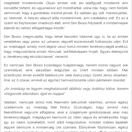
megfelelt mindenkinek. Olyan ember volt, aki odafigyelt mindenre, ami
körülötte történt, és ugyanakkor azt mondhatták volna róla, hogy nem törődik
semmivel, hogy a gondolatai máshol járnak. És valóban így volt: máshol jártak,
az Istennél. A helyes választ adta mindenkinek, ami csodálatos volt. Ez az a
szent és folytonosan imádkozó élet, amit Don Bosco folytatott a mindennapok
állandó és nehéz elfoglaltságai között.”
Don Bosco megmutatta, hogy lehet beszélni Istennel úgy is, ha az ember
verejtékes vagy poros, az udvaron végzett eszeveszett futkározás után. Ezt
az imádságot, amely mint légkör veszi körül minden tevékenységét anélkül,
hogy megszakítaná annak ritmusát, sokféleképpen hívják. Egyes életrajzírói
a „tevékenység eksztázisának” nevezik.
Ez nemcsak Don Bosco kizárólagos tulajdonsága, hanem közös nagyon sok
személlyel, akik alázatban dolgoztak az Úrért minden időben. Már
ezerötszáz évvel ezelőtt találkozunk vele Aranyszájú Szent János írásaiban.
Íme, az ő szavai, amiket az egyház hamvazószerda utáni pénteken olvastat:
„Az imádság ne legyen meghatározott időkhöz vagy órákhoz kötve, hanem
virágozzék állandóan, éjjel és nappal.”
Valóban, nemcsak akkor kell felemelni lelkünket Istenhez, amikor egész
szellemünk az imádság felé fordul. Szükséges, hogy amikor más
teendőkkel vagyunk elfoglalva, akár a szegények gondozásával, akár más
tevékenységgel, meglegyen bennünk az Isten vágya és emlékezete, hogy
így az isteni szeretettől, mint sótól megízesítve, minden ízletes táplálék
legyen bennünk a mindenség Ura számára. Előnyének folytonosan, egész