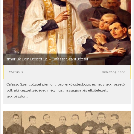
Ismerjük Don Boscót 12. – Cafasso Szent József
#Aktuális
2026-07-14, Kedd
Cafasso Szent József piemonti pap, erkölcsteológus és nagy lelki vezető
volt, aki képzettségével, mély irgalmasságával és elkötelezett
lelkipásztori..