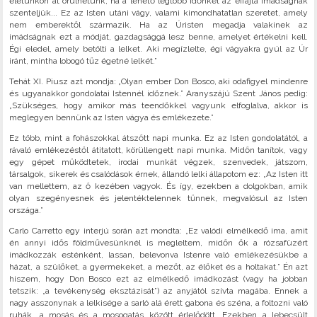
életünkön át örülhetünk, ha a lehető legtöbb időnket az effajta imádságnak
szenteljük... Ez az Isten utáni vágy, valami kimondhatatlan szeretet, amely
nem emberektől származik. Ha az Úristen megadja valakinek az
imádságnak ezt a módját, gazdagsággá lesz benne, amelyet értékelni kell.
Égi eledel, amely betölti a lelket. Aki megízlelte, égi vágyakra gyúl az Úr
iránt, mintha lobogó tűz égetné lelkét.”
Tehát XI. Piusz azt mondja: „Olyan ember Don Bosco, aki odafigyel mindenre
és ugyanakkor gondolatai Istennél időznek.” Aranyszájú Szent János pedig:
„Szükséges, hogy amikor más teendőkkel vagyunk elfoglalva, akkor is
meglegyen bennünk az Isten vágya és emlékezete.”
Ez több, mint a fohászokkal átszőtt napi munka. Ez az Isten gondolatától, a
rávaló emlékezéstől átitatott, körüllengett napi munka. Midőn tanítok, vagy
egy gépet működtetek, irodai munkát végzek, szenvedek, játszom,
társalgok, sikerek és csalódások érnek, állandó lelki állapotom ez: „Az Isten itt
van mellettem, az ő kezében vagyok. És így, ezekben a dolgokban, amik
olyan szegényesnek és jelentéktelennek tűnnek, megvalósul az Isten
országa.”
Carlo Carretto egy interjú során azt mondta: „Ez valódi elmélkedő ima, amit
én annyi idős földművesünknél is megleltem, midőn ők a rózsafüzért
imádkozzák esténként, lassan, belevonva Istenre való emlékezésükbe a
házat, a szülőket, a gyermekeket, a mezőt, az élőket és a holtakat.” Én azt
hiszem, hogy Don Bosco ezt az elmélkedő imádkozást (vagy ha jobban
tetszik: „a tevékenység eksztázisát”) az anyjától szívta magába. Ennek a
nagy asszonynak a lelkisége a sarló alá érett gabona és széna, a foltozni való
ruhák, a mosás és a mosogatás között érlelődött. Ezekben a lebecsült