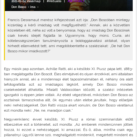
2021-01-24 Vasárnap |
#Aktuális
|
ARCHIVÁLT
Don Bosco
•
ima
•
Francis Desramaut merész kifejezéssel azt írja: „Don Boscóban mintegy
kizárólag a kérő imádság volt megfigyelhető.” Annak, aki a közvetlen
közelében élt, néha az volt a benyomása, hogy az imádság Don Boscónak
csak kevés idejét foglalta le. Úgyannyira, hogy mons. Curia, aki
kötelességszerűen tanulmányozta a boldoggáavatási aktákat, olyan
hírhedt ellenvetést tett, ami megdöbbentette a szaléziakat: „De hát Don
Bosco mikor imádkozott?”
Egy másik pap azonban, Achille Ratti, aki a későbbi XI. Piusz pápa lett, 1883-
ban meglátogatta Don Boscót. Éles elméjével és olyan érzékkel, ami általában
hiányzik annál, aki a mindennapi élet taposómalmában él, néhány óra alatt
lefotografálta azt az imádságos légkört, amely Don Bosco minden
cselekedetét áthatotta. Mialatt Valdoccóban időzött, a szalézi intézetek
igazgatói is éppen jelen voltak. Az ebéd végeztével, miközben Don Bosco az
asztalnak támaszkodva állt, ők egymás után elébe járultak, hogy előadják
neki nehézségeiket. Don Ratti vissza akart vonulni, de Don Bosco váratlanul
ezt mondta neki: „Ne, ne, maradjon csak.”
Negyvenkilenc évvel később, XI. Piusz a római szeminaristák előtt
elbeszélve ezt a történetet, azt mondta: „Az emberek mindenünnen jöttek
hozzá, ki ezzel a nehézséggel, ki amazzal. És ő, állva, mintha csak egy
pillanatnyi ügyről lenne szó, meghallgatott mindenkit, megértett mindent és