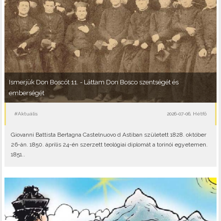
Ismerjük Don Boscót 11. - Láttam Don Bosco szentségét és
emberségét
#Aktuális
2026-07-06, Hétfő
Giovanni Battista Bertagna Castelnuovo d Astiban született 1828. október
26-án. 1850. április 24-én szerzett teológiai diplomát a torinói egyetemen.
1851..