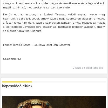
szolgálatokban benne volt az Isten vágya és emlékezete, és a legszürkébb
napját is, mint só, megízesítette az Isten szeretete.
Kérjük ezt az asszonyt, a Szalézi Társaság valódi anyját, nyerje meg
számunkra azt a lelkiséget, amely azon a nagy szereteten alapszik, amelyet
a fiában látott kifejlődni, azon a szándékon alapszik, amely feláldozza magát
a legkisebbek üdvösségéért, és azon az imádságos légkörön alapszik, amely
az ő és fia napjait körüllengte.
Forrás: Teresio Bosco – Lelkigyakorlat Don Boscóval
Szaléziak.HU
Vissza az oldal tetejére
Kapcsolódó cikkek