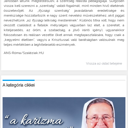
Jánosban látunk megtestesülni, a szentség realista pedagógiája. Sürgősen
vissza kell szerezni a „szentség” valódi fogalmát, mint minden hívő életének
összetevőjét. Az „ifjúsági szentség” javaslatának eredetisége és
merészsége hozzátartozik e nagy szent nevelési művészetéhez, akit joggal
nevezhetünk „az ifjúsági lelkiség mesterének”. Különös titka volt, hogy nem
okozott csalódást a fiatalok mélységes vágyaiban (az élet, a szeretet, a
kiteljesedés, az öröm, a szabadság, a jövő iránti igény), ugyanakkor
fokozatosan és reálisan vezette őket annak megtapasztalására, hogy csak a
„kegyelmi életben”, vagyis a Krisztussal való barátságban valósulnak meg
teljes mértékben a leghitelesebb eszmények.
ANS-Róma/Szaléziak.HU
Vissza az oldal tetejére
A kategória cikkei