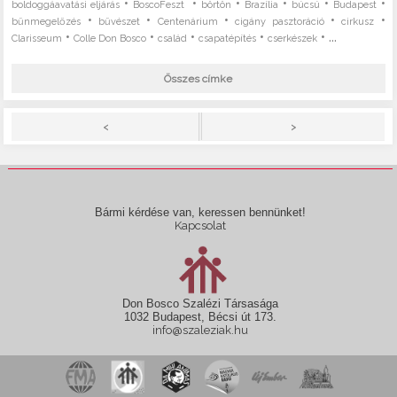
•
•
•
•
•
•
boldoggáavatási eljárás
BoscoFeszt
börtön
Brazília
búcsú
Budapest
•
•
•
•
•
bűnmegelőzés
bűvészet
Centenárium
cigány pasztoráció
cirkusz
•
•
•
•
• ...
Clarisseum
Colle Don Bosco
család
csapatépítés
cserkészek
Összes címke
>
<
Bármi kérdése van, keressen bennünket!
Kapcsolat
Don Bosco Szalézi Társasága
1032 Budapest, Bécsi út 173.
info@szaleziak.hu