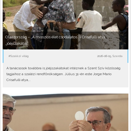
Olaszország – „A missziós élet csodálatos” - Crisafulli atya
„jóéjszakátja”
#Szalézi világ
2026-08-05, Szerda
A tanácsosok továbbra is jóéjszakátokat intéznek a Szent Szív közösség
tagjaihoz a szalézi rendfőnökségen. Július 31-én este Jorge Mario
Crisafulli atya,..