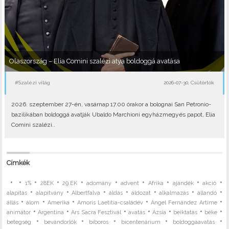
Olaszország – Elia Comini szalézi atya boldoggá avatása
#Szalézi világ
2026-07-30, Csütörtök
2026. szeptember 27-én, vasárnap 17.00 órakor a bolognai San Petronio-
bazilikában boldoggá avatják Ubaldo Marchioni egyházmegyés papot, Elia
Comini szalézi..
Címkék
•
•
•
•
•
•
•
•
•
•
1%
28EK
29.EK
adomány
advent
Afrika
ajándék
akció
•
•
•
•
•
•
•
alapítás
alapítvány
Albertfalva
áldás
áldozat
alkalmazás
állandó
•
•
•
•
•
állás
álom
Amerika
Amoris Laetitia-családév
Ángel Fernández Artime
•
•
•
•
•
•
•
animátor
Argentína
Ars Sacra Fesztivál
avatás
Ázsia
beiktatás
béke
•
•
•
•
•
betegség
bevándorlók
bíboros
bicentenárium
boldoggáavatás