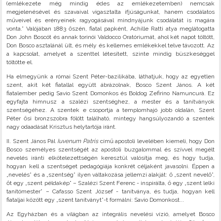
(emlékezete még mindig édes az emlékezetemben) nemcsak
megjelenésével és szavaival vigasztalta ifjúságunkat, hanem csodálatos
műveivel és erényeinek ragyogásával mindnyájunk csodálatát is magára
vonta.” Valójában 1883 őszén, fiatal papként, Achille Ratti atya meglátogatta
Don John Boscót és annak torinói Valdocco Oratóriumát, ahol két napot töltött,
Don Bosco asztalánál ült, és mély és kellemes emlékekkel telve távozott. Az
a kapcsolat, amelyet a szenttel létesített, szinte mindig büszkeséggel
töltötte el.
Ha elmegyünk a római Szent Péter-bazilikába, láthatjuk, hogy az egyetlen
szent, akit két fiatallal együtt ábrázolnak, Bosco Szent János. A két
fiatalember pedig Savio Szent Domonkos és Boldog Zefirino Namuncurà. Ez
egyfajta himnusz a szalézi szentséghez, a mester és a tanítványok
szentségéhez. A szentek e csoportja a templomhajó jobb oldalán, Szent
Péter ősi bronzszobra fölött található, mintegy hangsúlyozandó a szentek
nagy odaadását Krisztus helytartója iránt.
II. Szent János Pál
Iuvenum Patris
című apostoli levelében kiemeli, hogy Don
Bosco személyes szentségét az apostoli buzgalommal és szívvel megélt
nevelés iránti elkötelezettségén keresztül valósítja meg, és hogy tudja,
hogyan kell a szentséget pedagógiája konkrét céljaként javasolni. Éppen a
„nevelés” és a „szentség” ilyen váltakozása jellemzi alakját: ő „szent nevelő”,
őt egy „szent példakép” – Szalézi Szent Ferenc - inspirálta, ő egy „szent lelki
tanítómester” – Cafasso Szent József - tanítványa, és tudja, hogyan kell
fiataljai között egy „szent tanítványt”-t formálni: Savio Domonkost...
Az Egyházban és a világban az integrális nevelési vízió, amelyet Bosco