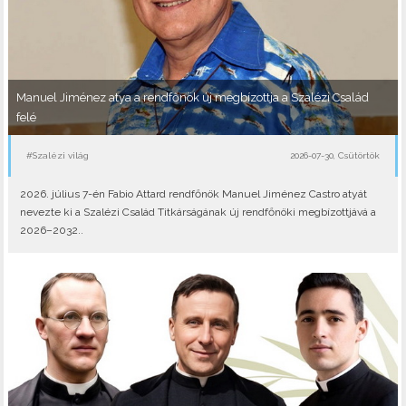
Manuel Jiménez atya a rendfőnök új megbízottja a Szalézi Család
felé
#Szalézi világ
2026-07-30, Csütörtök
2026. július 7-én Fabio Attard rendfőnök Manuel Jiménez Castro atyát
nevezte ki a Szalézi Család Titkárságának új rendfőnöki megbízottjává a
2026–2032..