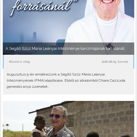
A Segítő Szűz Mária Leányai Intézménye karizmájának forrásánál
#Szalézi világ
2026-08-05, Szerda
Augusztus 5-én emlékezünk a Segítő Szűz Mária Leányai
Intézményének (FMA) alapítására. Ebből az alkalomból Chiara Cazzuola
generális anya üzenetet..