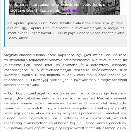
Don Bosco szentté avatásának 91. évfordulója – 2025. április 1.
2025-04-01 Kedd |
#Szalézi világ
|
ARCHIVÁLT
Ma, április 1-jén van Don Bosco szentté avatásának évfordulója. 91 évvel
ezelőtt; 1934. április 1-én, a Szentév húsvétvasárnapján, a megváltás
szent évének lezárásaként XI. Piusz pápa ünnepélyesen szentté avatta
Bosco Jánost.
Megható elmenni a torinói Pinardi kápolnába, egy igazi szalézi Portiunculába,
és szemlélni a feltámadást ábrázoló háttérfestményt. A húsvéti misztérium
jellemezte Don Bosco létét, és elvezette őt a keresztény esemény
középpontjába: 1826 húsvétvasárnapján részesült elsőáldozásban; 1846
húsvétján (április 12-én) indította el az Oratóriumot állandó székhellyel
Valdoccóban; XI. Piusz 1934. április 1-jén, húsvétvasárnap, a megváltás szent
évében szentté avatta.
A Don Bosco szentségét kihirdető dekrétumban XI. Piusz így fejezte ki
magát: „Ma valójában nekünk, akiket a megfeszített Megváltó vérének
végtelen erénye erősít, amelynek helyettesítő ereje által megtisztel
bennünket, megadatott, hogy a szentek seregéhez a szentség egy újabb
hősét adjuk hozzá, aki a sok és oly nagyszerű jótéteményért, amelyet lelki
fiúsága révén folyamatosan hoz a vallásnak és a civilizációnak, az idők
végezetéig emlékezetben és áldásban fog élni: Bosco Jánosra gondolunk,
akit néhány évvel ezelőtt még a boldogok között tartottunk számon, és aki