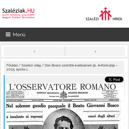
Menü
>
<
Főoldal
/
Szalézi világ
/ Don Bosco szentté avatásának 91. évfordulója –
2025. április 1.