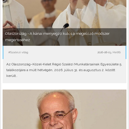
Olaszország - A kánai menyegző kulcs a megelőző módszer
megértéséhez
#Szalézi világ
2026-08-03, Hétfő
Az Olaszország–Közel-Kelet Régió Szalézi Munkatársainak Egyesülete 5.
találkozójára a múlt hétvégén, 2026. július 31. és augusztus 2. között
került..