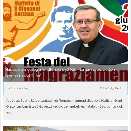
Hálaadó ünnepség a rendfőnöknek 2026: Római szaléziak Don
Bosco 11. utódja körül
#Szalézi világ
2026-06-23, Kedd
A Jézus Szent Szíve szalézi mű Rómában ünnepi díszbe öltözik: a Nyári
Oratóriumban játszó és részt vevő gyermekek és fiatalok között girlandok
és..