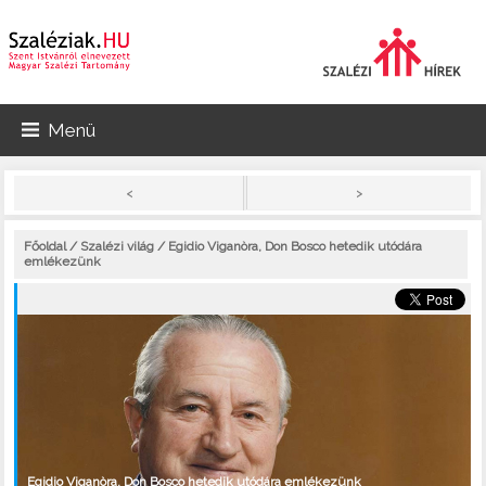
Menü
>
<
Főoldal
/
Szalézi világ
/ Egidio Viganòra, Don Bosco hetedik utódára
emlékezünk
Egidio Viganòra, Don Bosco hetedik utódára emlékezünk