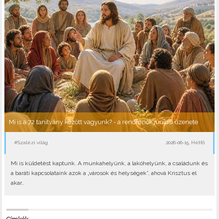
Mi is a 72 tanítvány között vagyunk? - a rendfőnök júniusi üzenete
#Szalézi világ
2026-06-15, Hétfő
Mi is küldetést kaptunk. A munkahelyünk, a lakóhelyünk, a családunk és
a baráti kapcsolataink azok a „városok és helységek”, ahová Krisztus el
akar..