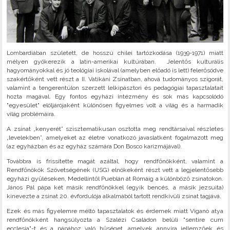
Lombardiában született, de hosszú chilei tartózkodása (1939-1971) miatt
mélyen gyökerezik a latin-amerikai kultúrában. Jelentős kulturális
hagyományokkal és jó teológiai iskolával (amelyben előadó is lett) felerősödve
szakértőként vett részt a II. Vatikáni Zsinatban, ahová tudományos szigorát,
valamint a tengerentúlon szerzett lelkipásztori és pedagógiai tapasztalatait
hozta magával. Egy fontos egyházi intézmény és sok más kapcsolódó
"egyesület" elöljárójaként különösen figyelmes volt a világ és a harmadik
világ problémáira.
A zsinat „kenyerét” szisztematikusan osztotta meg rendtársaival részletes
„levelekben”, amelyeket az életre vonatkozó javaslatként fogalmazott meg
(az egyházban és az egyház számára Don Bosco karizmájával).
Továbbra is frissítette magát azáltal, hogy rendfőnökként, valamint a
Rendfőnökök Szövetségének (USG) elnökeként részt vett a legjelentősebb
egyházi gyűléseken, Medellíntől Pueblán át Rómáig a különböző zsinatokon.
János Pál pápa két másik rendfőnökkel (egyik bencés, a másik jezsuita)
kinevezte a zsinat 20. évfordulója alkalmából tartott rendkívüli zsinat tagjává.
Ezek és más figyelemre méltó tapasztalatok és érdemek miatt Viganò atya
rendfőnökként hangsúlyozta a Szalézi Családon belüli "sentire cum
ecclesia"-t és a pápához való hűséget, amelyek annyira jellemzőek és