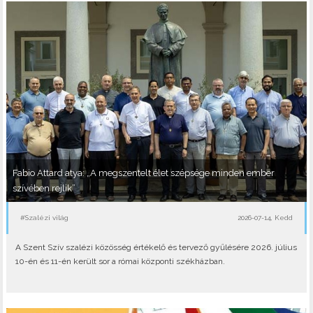
Fabio Attard atya: „A megszentelt élet szépsége minden ember
szívében rejlik”
#Szalézi világ
2026-07-14, Kedd
A Szent Szív szalézi közösség értékelő és tervező gyűlésére 2026. július
10-én és 11-én került sor a római központi székházban.