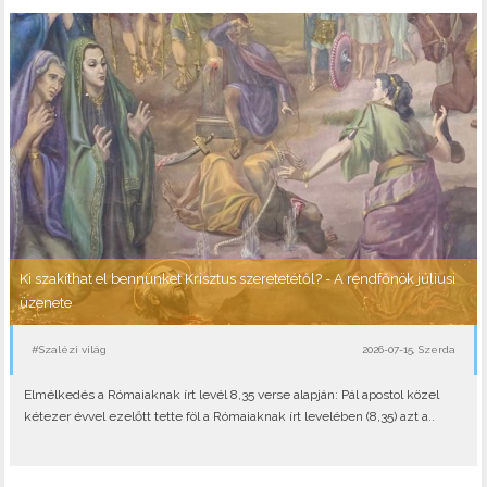
Ki szakíthat el bennünket Krisztus szeretetétől? - A rendfőnök júliusi
üzenete
#Szalézi világ
2026-07-15, Szerda
Elmélkedés a Rómaiaknak írt levél 8,35 verse alapján: Pál apostol közel
kétezer évvel ezelőtt tette föl a Rómaiaknak írt levelében (8,35) azt a..