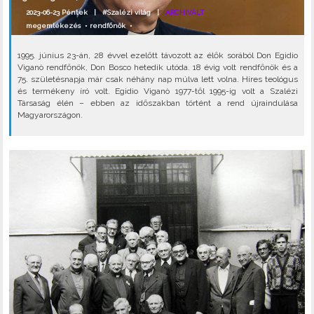
2023-06-23 Péntek |
#Szalézi világ
|
ARCHIVÁLT
megemlékezés
•
rendfőnök
•
1995. június 23-án, 28 évvel ezelőtt távozott az élők sorából Don Egidio
Viganò rendfőnök, Don Bosco hetedik utóda. 18 évig volt rendfőnök és a
75. születésnapja már csak néhány nap múlva lett volna. Híres teológus
és termékeny író volt. Egidio Viganò 1977-től 1995-ig volt a Szalézi
Társaság élén – ebben az időszakban történt a rend újraindulása
Magyarországon.