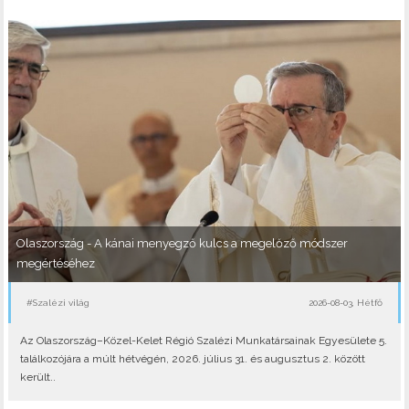
Olaszország - A kánai menyegző kulcs a megelőző módszer
megértéséhez
#Szalézi világ
2026-08-03, Hétfő
Az Olaszország–Közel-Kelet Régió Szalézi Munkatársainak Egyesülete 5.
találkozójára a múlt hétvégén, 2026. július 31. és augusztus 2. között
került..