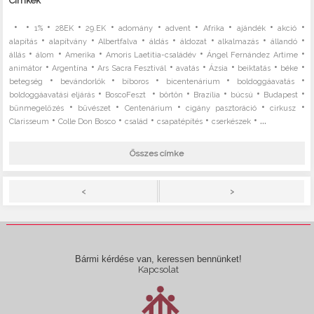
Címkék
•
•
•
•
•
•
•
•
•
•
1%
28EK
29.EK
adomány
advent
Afrika
ajándék
akció
•
•
•
•
•
•
•
alapítás
alapítvány
Albertfalva
áldás
áldozat
alkalmazás
állandó
•
•
•
•
•
állás
álom
Amerika
Amoris Laetitia-családév
Ángel Fernández Artime
•
•
•
•
•
•
•
animátor
Argentína
Ars Sacra Fesztivál
avatás
Ázsia
beiktatás
béke
•
•
•
•
•
betegség
bevándorlók
bíboros
bicentenárium
boldoggáavatás
•
•
•
•
•
•
boldoggáavatási eljárás
BoscoFeszt
börtön
Brazília
búcsú
Budapest
•
•
•
•
•
bűnmegelőzés
bűvészet
Centenárium
cigány pasztoráció
cirkusz
•
•
•
•
• ...
Clarisseum
Colle Don Bosco
család
csapatépítés
cserkészek
Összes címke
>
<
Bármi kérdése van, keressen bennünket!
Kapcsolat