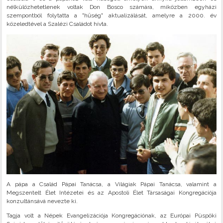
nélkülözhetetlenek voltak Don Bosco számára, miközben egyházi
szempontból folytatta a "hűség" aktualizálását, amelyre a 2000. év
közeledtével a Szalézi Családot hívta.
A pápa a Család Pápai Tanácsa, a Világiak Pápai Tanácsa, valamint a
Megszentelt Élet Intézetei és az Apostoli Élet Társaságai Kongregációja
konzultánsává nevezte ki.
Tagja volt a Népek Evangelizációja Kongregációnak, az Európai Püspöki