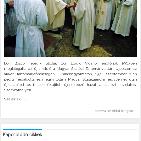
Don Bosco hetedik utódja, Don Egidio Viganò rendfőnök 1991-ben
meglátogatta az újrainduló a Magyar Szalézi Tartományt. Járt Újpesten az
akkori tartományfőnökségen, Balassagyarmaton, 1991. szeptember 8-án
pedig megáldotta és megnyitotta a Magyar Szaléziánum negyven év után
újraalapított és frissen felújított újoncképző házát, a szalézi novíciátust
Szombathelyen.
Szaléziak.HU
Vissza az oldal tetejére
Kapcsolódó cikkek