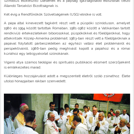
Szinódus előkészítő ülésének és a papság igazságosabb elosztását célzó
Állandó Tárcaközi Bizottságnak is.
Két évig a Rendfőnökök Szövetségének (USG) elnöke is volt.
A pápa által kinevezett tagként részt vett a püspöki szinóduson, amelyet
1980 és 1994 között tartottak Rómában, 1981-1982 között a Vatikánban tartott
rendkívüli értekezleteken bíborosokkal, püspökökkel és főelöljárókkal, hogy
áttekintsék Közép-Amerika problémáit. 1983-ban részt vett a főelöljáróknak a
pápával folytatott párbeszédében az egyházi vallási élet problémáiról és
perspektíváiról, 1986-ban pedig meghívást kapott a pápához és a római
kúriához egy lelkigyakorlat szónokának.
Viganò atya számos teológiai és spirituális publikáció elismert szerzőjeként
is emlékezetes marad.
Különleges hozzájárulást adott a megszentelt életről szóló zsinathoz. Élete
utolsó hónapjaiban rákban szenvedett.