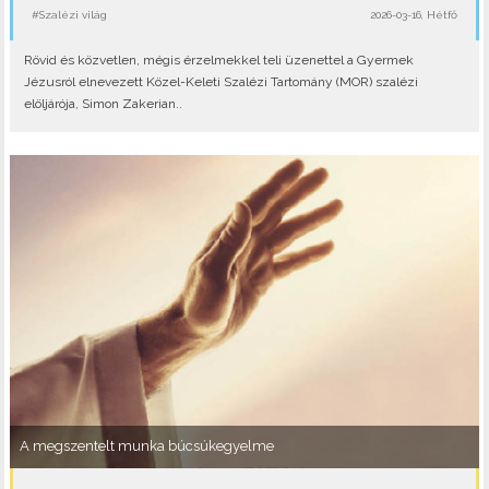
#Szalézi világ
2026-03-16, Hétfő
Rövid és közvetlen, mégis érzelmekkel teli üzenettel a Gyermek
Jézusról elnevezett Közel-Keleti Szalézi Tartomány (MOR) szalézi
elöljárója, Simon Zakerian..
A megszentelt munka búcsúkegyelme