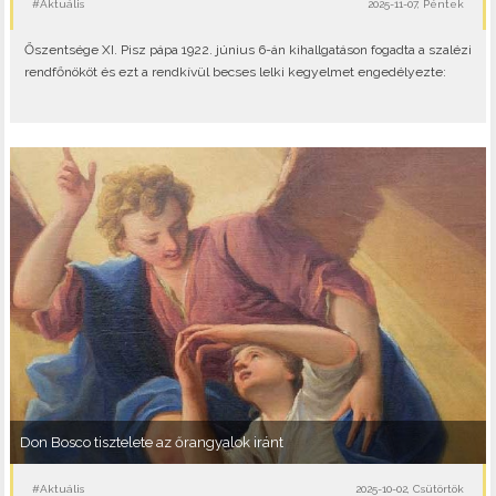
#Aktuális
2025-11-07, Péntek
Őszentsége XI. Pisz pápa 1922. június 6-án kihallgatáson fogadta a szalézi
rendfőnököt és ezt a rendkívül becses lelki kegyelmet engedélyezte:
Don Bosco tisztelete az őrangyalok iránt
#Aktuális
2025-10-02, Csütörtök