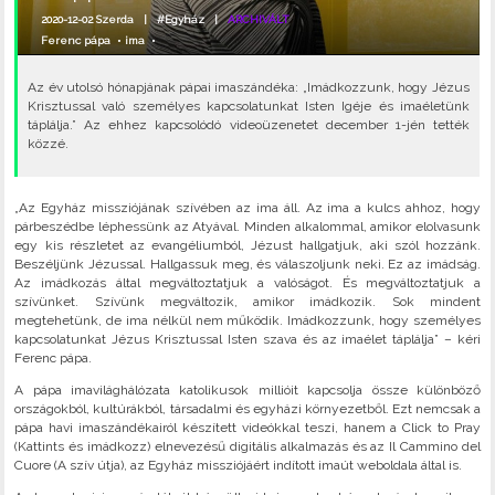
2020-12-02 Szerda |
#Egyház
|
ARCHIVÁLT
Ferenc pápa
•
ima
•
Az év utolsó hónapjának pápai imaszándéka: „Imádkozzunk, hogy Jézus
Krisztussal való személyes kapcsolatunkat Isten Igéje és imaéletünk
táplálja.” Az ehhez kapcsolódó videoüzenetet december 1-jén tették
közzé.
„Az Egyház missziójának szívében az ima áll. Az ima a kulcs ahhoz, hogy
párbeszédbe léphessünk az Atyával. Minden alkalommal, amikor elolvasunk
egy kis részletet az evangéliumból, Jézust hallgatjuk, aki szól hozzánk.
Beszéljünk Jézussal. Hallgassuk meg, és válaszoljunk neki. Ez az imádság.
Az imádkozás által megváltoztatjuk a valóságot. És megváltoztatjuk a
szívünket. Szívünk megváltozik, amikor imádkozik. Sok mindent
megtehetünk, de ima nélkül nem működik. Imádkozzunk, hogy személyes
kapcsolatunkat Jézus Krisztussal Isten szava és az imaélet táplálja” – kéri
Ferenc pápa.
A pápa imavilághálózata katolikusok millióit kapcsolja össze különböző
országokból, kultúrákból, társadalmi és egyházi környezetből. Ezt nemcsak a
pápa havi imaszándékairól készített videókkal teszi, hanem a Click to Pray
(Kattints és imádkozz) elnevezésű digitális alkalmazás és az Il Cammino del
Cuore (A szív útja), az Egyház missziójáért indított imaút weboldala által is.