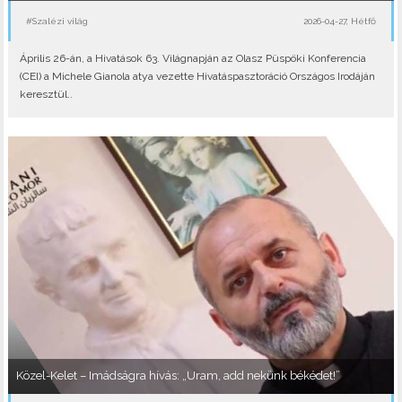
#Szalézi világ
2026-04-27, Hétfő
Április 26-án, a Hivatások 63. Világnapján az Olasz Püspöki Konferencia
(CEI) a Michele Gianola atya vezette Hivatáspasztoráció Országos Irodáján
keresztül..
Közel-Kelet – Imádságra hívás: „Uram, add nekünk békédet!”