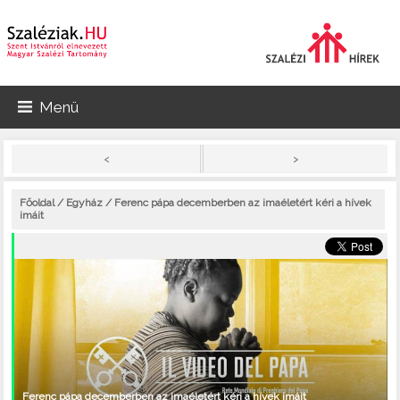
Menü
>
<
Főoldal
/
Egyház
/ Ferenc pápa decemberben az imaéletért kéri a hívek
imáit
Ferenc pápa decemberben az imaéletért kéri a hívek imáit