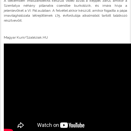
A decemberi imaszándékról készült videó azzal a képpel zárul, amikor a
Szentatya néhány pillanatra csendbe burkolózik, és imára hívja a
jelenlevőket a VI. Pál aulában. A felvétel akkor készült, amikor fogadta a pápa
imavilághálózata létrejöttének 175. évfordulója alkalmából tartott találkozó
résztvevőit.
Magyar Kurír/Szaléziak.HU