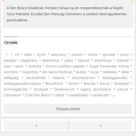
A Don Bosco Szaléziak minden hónap 24-én megemlékeznek a Segítő
Szűz Máriáról. Ezúttal Don Pierluigi Cameroni, a szelézi rend egyetemes
posztulátora..
Címkék
•
•
•
•
•
•
•
•
•
•
1%
28EK
29.EK
adomány
advent
Afrika
ajándék
akció
•
•
•
•
•
•
•
alapítás
alapítvány
Albertfalva
áldás
áldozat
alkalmazás
állandó
•
•
•
•
•
állás
álom
Amerika
Amoris Laetitia-családév
Ángel Fernández Artime
•
•
•
•
•
•
•
animátor
Argentína
Ars Sacra Fesztivál
avatás
Ázsia
beiktatás
béke
•
•
•
•
•
betegség
bevándorlók
bíboros
bicentenárium
boldoggáavatás
•
•
•
•
•
•
boldoggáavatási eljárás
BoscoFeszt
börtön
Brazília
búcsú
Budapest
•
•
•
•
•
bűnmegelőzés
bűvészet
Centenárium
cigány pasztoráció
cirkusz
•
•
•
•
• ...
Clarisseum
Colle Don Bosco
család
csapatépítés
cserkészek
Összes címke
>
<