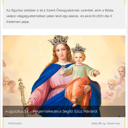
Az Egyház október 2-át a Szent Őrangyaloknak szenteli, akik a Biblia
vallási világegyetemében jelen lévő égi alakok, és akikről 1670 óta X.
Kelemen pápa..
Augusztus 24. - Megemlékezés a Segítő Szűz Máriáról
#Aktuális
2025-08-24, Vasárnap