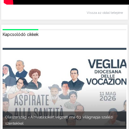
Vissza az oldal tetejére
Kapcsolódó cikkek
Olaszország – A hivatásokért végzett ima 63. világnapja szalézi
szentekkel