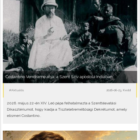
Costantino Vendrame atya, a Szent Szív apostola Indiában
#Aktuális
2026-06-23, Kedd
2026. május 22-én XIV. Leó pápa felhatalmazta a Szenttéavatási
Dikasztériumot, hogy kiadja a Tiszteletreméltósági Dekrétumot, amely
elismeri Costantino..