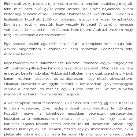
Elérkezett 2015. március 15-e. Vasárnap volt, a templom zsúfolásig megtelt,
több mint ezer hívő gyűlt össze misére. Az udvar bejáratánál álltam
biztonsági őr barátaimmal, Juszaffal, Shahbazzal és Sikandarral. Én voltam a
legfiatalabb közöttük. 11:09-kor robbanást hallottunk a közeli templomból.
Egymásra néztünk, éreztük, hogy veszély fenyeget. A szívünk hevesen
vert, de a hitünk tartott minket életben. Nem féltem. Csak azt éreztem, hogy
meg kell védenem a hittestvéreimet.
Egy perccel később egy férfit láttunk futni a templomudvar kapuja felé.
Amikor megértettem a szándékait, nem haboztam. Odarohantam felé,
mindenre készen.
Kapaszkodtam belé, miközben azt üvöltötte: „Bombázó vagyok, engedjetek
el!” És abban a pillanatban kimondtam az utolsó szavakat: „Meghalok, de nem
engedlek be a templomba.” Robbanást hallottam, majd csak csend lett. A jobb
karom majdnem leszakadt, és az alsótestem nagy részét elvesztettem.
Sikandar elvesztette az egyik szemét a robbanásban, golyóscsapágyak
vannak a lábaiban, és már az egyik fülére nem hall. Yousaf súlyosan
megsérült, és három nap múlva tért magához.
A két templom elleni támadásban 70 ember sérült meg, 59-en a Krisztus
templom közelében, 11-en pedig a Szent János katolikus templomban.
Közülük négyen a következő napokban belehaltak sérüléseikbe,
hozzájárulva a robbanásokban elhunyt 17 anglikán és négy katolikus
halálához. Sajnos további három holttest feküdt mellettem: Amolé, egy
hatéves kislányé, aki az udvaron játszott; egy gyümölcskereskedőé, aki a
plébániatemplom előtt állt; és a támadóé. Ha a támadónak sikerült volna