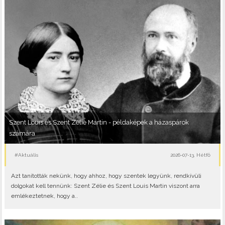
Szent Louis és Szent Zélie Martin - példaképek a házaspárok
számára
#Aktuális
2026-07-13, Hétfő
Azt tanították nekünk, hogy ahhoz, hogy szentek legyünk, rendkívüli
dolgokat kell tennünk: Szent Zélie és Szent Louis Martin viszont arra
emlékeztetnek, hogy a..