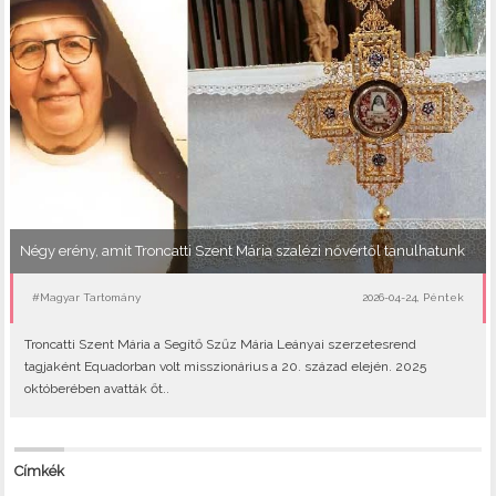
Négy erény, amit Troncatti Szent Mária szalézi nővértől tanulhatunk
#Magyar Tartomány
2026-04-24, Péntek
Troncatti Szent Mária a Segítő Szűz Mária Leányai szerzetesrend
tagjaként Equadorban volt misszionárius a 20. század elején. 2025
októberében avatták őt..
Címkék