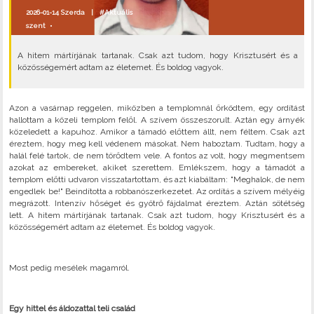
2026-01-14 Szerda |
#Aktuális
szent
•
A hitem mártírjának tartanak. Csak azt tudom, hogy Krisztusért és a
közösségemért adtam az életemet. És boldog vagyok.
Azon a vasárnap reggelen, miközben a templomnál őrködtem, egy ordítást
hallottam a közeli templom felől. A szívem összeszorult. Aztán egy árnyék
közeledett a kapuhoz. Amikor a támadó előttem állt, nem féltem. Csak azt
éreztem, hogy meg kell védenem másokat. Nem haboztam. Tudtam, hogy a
halál felé tartok, de nem törődtem vele. A fontos az volt, hogy megmentsem
azokat az embereket, akiket szerettem. Emlékszem, hogy a támadót a
templom előtti udvaron visszatartottam, és azt kiabáltam: "Meghalok, de nem
engedlek be!" Beindította a robbanószerkezetet. Az ordítás a szívem mélyéig
megrázott. Intenzív hőséget és gyötrő fájdalmat éreztem. Aztán sötétség
lett. A hitem mártírjának tartanak. Csak azt tudom, hogy Krisztusért és a
közösségemért adtam az életemet. És boldog vagyok.
Most pedig mesélek magamról.
Egy hittel és áldozattal teli család