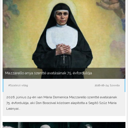
Mazzarello anya szentté avatásának 75. évfordulója
#Szalézi világ
2026-06-24, Szerda
2026. június 24-én van Mária Domenica Mazzarello szentté avatásának
75. évfordulója, aki Don Boscóval közösen alapította a Segítő Szűz Mária
Leányai..