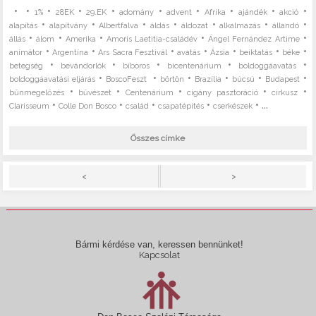
•
•
•
•
•
•
•
•
•
•
1%
28EK
29.EK
adomány
advent
Afrika
ajándék
akció
•
•
•
•
•
•
•
alapítás
alapítvány
Albertfalva
áldás
áldozat
alkalmazás
állandó
•
•
•
•
•
állás
álom
Amerika
Amoris Laetitia-családév
Ángel Fernández Artime
•
•
•
•
•
•
•
animátor
Argentína
Ars Sacra Fesztivál
avatás
Ázsia
beiktatás
béke
•
•
•
•
•
betegség
bevándorlók
bíboros
bicentenárium
boldoggáavatás
•
•
•
•
•
•
boldoggáavatási eljárás
BoscoFeszt
börtön
Brazília
búcsú
Budapest
•
•
•
•
•
bűnmegelőzés
bűvészet
Centenárium
cigány pasztoráció
cirkusz
•
•
•
•
• ...
Clarisseum
Colle Don Bosco
család
csapatépítés
cserkészek
Összes címke
>
<
Bármi kérdése van, keressen bennünket!
Kapcsolat