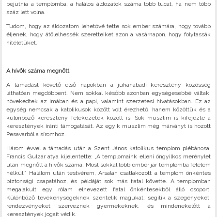
bejutnia a templomba, a halálos áldozatok száma több tucat, ha nem több
száz lett volna.
Tudom, hogy az áldozatom lehetővé tette sok ember számára, hogy tovább
éljenek, hogy átölelhessék szeretteiket azon a vasárnapon, hogy folytassák
hitéletüket.
A hívők száma megnőtt
A támadást követő első napokban a juhanabadi keresztény közösség
láthatóan megdöbbent. Nem sokkal később azonban egységesebbé váltak,
növekedtek az imában és a papi, valamint szerzetesi hivatásokban. Ez az
egység nemcsak a katolikusok között volt érezhető, hanem közöttük és a
különböző keresztény felekezetek között is. Sok muszlim is kifejezte a
keresztények iránti támogatását. Az egyik muszlim még márványt is hozott
Pesavarból a síromhoz.
Három évvel a támadás után a Szent János katolikus templom plébánosa,
Francis Gulzar atya kijelentette: „A templomaink elleni öngyilkos merénylet
után megnőtt a hívők száma. Most sokkal több ember jár templomba félelem
nélkül.” Halálom után testvérem, Arsalan csatlakozott a templom önkéntes
biztonsági csapatához, és példáját sok más fiatal követte. A templomban
megalakult egy rólam elnevezett fiatal önkéntesekből álló csoport.
Különböző tevékenységeknek szentelik magukat: segítik a szegényeket,
rendezvényeket szerveznek gyermekeknek, és mindenekelőtt a
keresztények jogait védik.