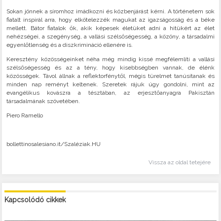
Sokan jönnek a síromhoz imádkozni és közbenjárást kérni. A történetem sok
fiatalt inspirál arra, hogy elkötelezzék magukat az igazságosság és a béke
mellett. Bátor fiatalok ők, akik képesek életüket adni a hitükért az élet
nehézségei, a szegénység, a vallási szélsőségesség, a közöny, a társadalmi
egyenlőtlenség és a diszkrimináció ellenére is.
Keresztény közösségeinket néha még mindig kissé megfélemlíti a vallási
szélsőségesség és az a tény, hogy kisebbségben vannak, de élénk
közösségek. Távol állnak a reflektorfénytől, mégis türelmet tanúsítanak és
minden nap reményt keltenek. Szeretek rájuk úgy gondolni, mint az
evangélikus kovászra a tésztában, az erjesztőanyagra Pakisztán
társadalmának szövetében.
Piero Ramello
bollettinosalesiano.it/Szaléziak.HU
Vissza az oldal tetejére
Kapcsolódó cikkek