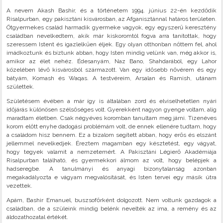
A nevem Akash Bashir, és a történetem 1994. június 22-én kezdődik
Risalpurban, egy pakisztáni kisvárosban, az Afganisztánnal határos területen.
Ötgyermekes család harmadik gyermeke vagyok, egy egyszerű keresztény
családban nevelkedtem, akik már kiskoromtól fogva arra tanítottak, hogy
szeressem Istent és igazlelkűen éljek. Egy olyan otthonban nőttem fel, ahol
imádkoztunk és bíztunk abban, hogy Isten mindig velünk van, még akkor is,
amikor az élet nehéz. Édesanyám, Naz Bano, Shahdarából, egy Lahor
közelében lévő kisvárosból származott. Van egy idősebb nővérem és egy
bátyám, Komash és Waqas. A testvéreim, Arsalan és Ramish, utánam
születtek.
Születésem évében a már így is általában zord és elviselhetetlen nyári
időjárás különösen szélsőséges volt. Gyerekként nagyon gyenge voltam, alig
maradtam életben. Csak négyéves koromban tanultam meg járni. Tizenéves
korom előtt enyhe dadogási problémám volt, de ennek ellenére tudtam, hogy
a családom hisz bennem. Ez a bizalom segített abban, hogy erős és elszánt
jellemmel nevelkedjek. Éreztem magamban egy késztetést, egy vágyat,
hogy tegyek valamit a nemzetemért. A Pakisztáni Légierő Akadémiája
Risalpurban található, és gyermekkori álmom az volt, hogy belépjek a
hadseregbe. A tanulmányi és anyagi bizonytalanság azonban
megakadályozta e vágyam megvalósítását, és Isten tervei egy másik útra
vezettek.
Apám, Bashir Emanuel, buszsofőrként dolgozott. Nem voltunk gazdagok a
családban, de a szüleink mindig belénk nevelték az ima, a remény és az
áldozathozatal értékét.