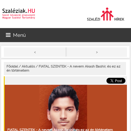
Menü
>
<
Főoldal
/
Aktuális
/ FIATAL SZENTEK - A nevem Akash Bashir, és ez az
én történetem
FIATAL SZENTEK - A nevem Akash Bashir, és ez az én történetem