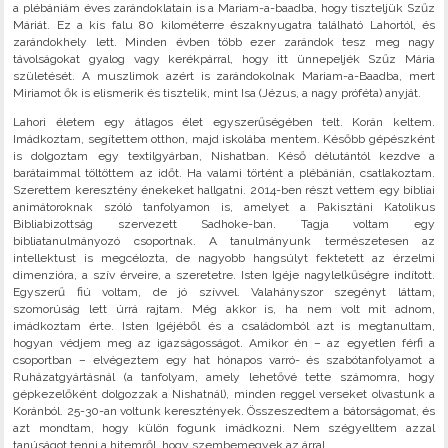
a plébániám éves zarándoklatain is a Mariam-a-baadba, hogy tiszteljük Szűz
Máriát. Ez a kis falu 80 kilométerre északnyugatra található Lahortól, és
zarándokhely lett. Minden évben több ezer zarándok tesz meg nagy
távolságokat gyalog vagy kerékpárral, hogy itt ünnepeljék Szűz Mária
születését. A muszlimok azért is zarándokolnak Mariam-a-Baadba, mert
Miriamot ők is elismerik és tisztelik, mint Isa (Jézus, a nagy próféta) anyját.
Lahori életem egy átlagos élet egyszerűségében telt. Korán keltem.
Imádkoztam, segítettem otthon, majd iskolába mentem. Később gépészként
is dolgoztam egy textilgyárban, Nishatban. Késő délutántól kezdve a
barátaimmal töltöttem az időt. Ha valami történt a plébánián, csatlakoztam.
Szerettem keresztény énekeket hallgatni. 2014-ben részt vettem egy bibliai
animátoroknak szóló tanfolyamon is, amelyet a Pakisztáni Katolikus
Bibliabizottság szervezett Sadhoke-ban. Tagja voltam egy
bibliatanulmányozó csoportnak. A tanulmányunk természetesen az
intellektust is megcélozta, de nagyobb hangsúlyt fektetett az érzelmi
dimenzióra, a szív érveire, a szeretetre. Isten Igéje nagylelkűségre indított.
Egyszerű fiú voltam, de jó szívvel. Valahányszor szegényt láttam,
szomorúság lett úrrá rajtam. Még akkor is, ha nem volt mit adnom,
imádkoztam érte. Isten Igéjéből és a családomból azt is megtanultam,
hogyan védjem meg az igazságosságot. Amikor én – az egyetlen férfi a
csoportban – elvégeztem egy hat hónapos varró- és szabótanfolyamot a
Ruházatgyártásnál (a tanfolyam, amely lehetővé tette számomra, hogy
gépkezelőként dolgozzak a Nishatnál), minden reggel verseket olvastunk a
Koránból. 25-30-an voltunk keresztények. Összeszedtem a bátorságomat, és
azt mondtam, hogy külön fogunk imádkozni. Nem szégyelltem azzal
tanúságot tenni a hitemről, hogy szembemegyek az árral.