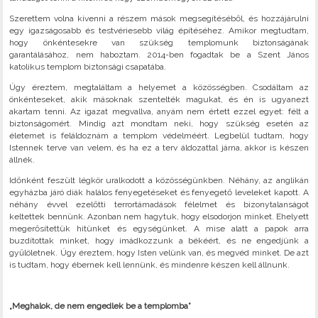
Szerettem volna kivenni a részem mások megsegítéséből, és hozzájárulni
egy igazságosabb és testvériesebb világ építéséhez. Amikor megtudtam,
hogy önkéntesekre van szükség templomunk biztonságának
garantálásához, nem haboztam. 2014-ben fogadtak be a Szent János
katolikus templom biztonsági csapatába.
Úgy éreztem, megtaláltam a helyemet a közösségben. Csodáltam az
önkénteseket, akik másoknak szentelték magukat, és én is ugyanezt
akartam tenni. Az igazat megvallva, anyám nem értett ezzel egyet: félt a
biztonságomért. Mindig azt mondtam neki, hogy szükség esetén az
életemet is feláldoznám a templom védelméért. Legbelül tudtam, hogy
Istennek terve van velem, és ha ez a terv áldozattal járna, akkor is készen
állnék.
Időnként feszült légkör uralkodott a közösségünkben. Néhány, az anglikán
egyházba járó diák halálos fenyegetéseket és fenyegető leveleket kapott. A
néhány évvel ezelőtti terrortámadások félelmet és bizonytalanságot
keltettek bennünk. Azonban nem hagytuk, hogy elsodorjon minket. Ehelyett
megerősítettük hitünket és egységünket. A mise alatt a papok arra
buzdítottak minket, hogy imádkozzunk a békéért, és ne engedjünk a
gyűlöletnek. Úgy éreztem, hogy Isten velünk van, és megvéd minket. De azt
is tudtam, hogy ébernek kell lennünk, és mindenre készen kell állnunk.
„Meghalok, de nem engedlek be a templomba”