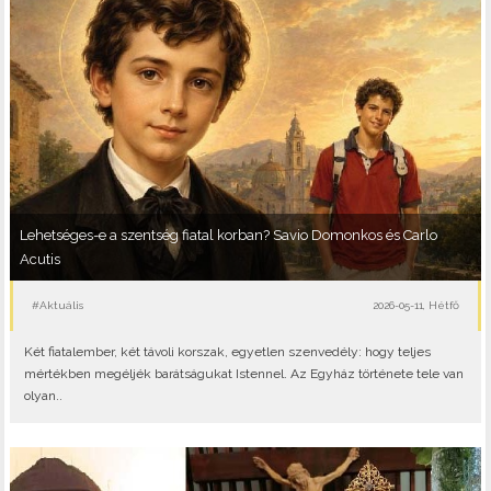
Lehetséges-e a szentség fiatal korban? Savio Domonkos és Carlo
Acutis
#Aktuális
2026-05-11, Hétfő
Két fiatalember, két távoli korszak, egyetlen szenvedély: hogy teljes
mértékben megéljék barátságukat Istennel. Az Egyház története tele van
olyan..