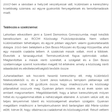
2007-ben a városban a helyzet veszélyessé vált, különösen a keresztény
kisebbség számára, az egyre gyakoribb fenyegetések és terrortámadások
miatt.
Találkozás a szaléziakkal
Lahorban elkezdtem járni a Szent Domonkos Gimnáziumba, majd később
beiratkoztam az RCCM Közösségi Fiúközépiskolába. Nem voltam
különösebben tehetséges, és egyre jobban vágytam valami gyakorlatiasabb
dologra. 2010-ben beléptem a Don Bosco Műszaki és Ifjúsági Központba, ahol
egy második családra leltem. A szaléziak mások voltak, mint a többiek.
Élvezték a társaságunkat. Természetüknél fogva optimisták voltak.
Megtanítottak a mások iránti szeretet, a szolgálat és a Don Bosco
szellemisége szerint konkrétan megélt hit értékére, amely a közösség iránti
odaadásból és elkötelezettségből tevődik össze.
Juhanabadban sok hozzánk hasonló keresztény élt, még különböző
felekezetekből is, és a Szent János katolikus templom plébániája volt
hitéletünk szíve. Ott gyűltünk össze, hogy imádkozzunk és közösségi
pillanatokat osszunk meg. Gyakran jártam misére, és az évek során sok
embert megismertem. Megdöbbentett, hogy a lahori keresztények milyen
hittel és nyugalommal éltek a nehézségek ellenére. A szívem velük volt, és
teljes lényemmel Istent és közösségemet akartam szolgálni. Gyakran
megálltam imádkozni a templomudvaron lévő barlangban álló Mária-szobor
előtt, kérve őt, hogy oltalmazza családomat és közösségünket. Részt vettem