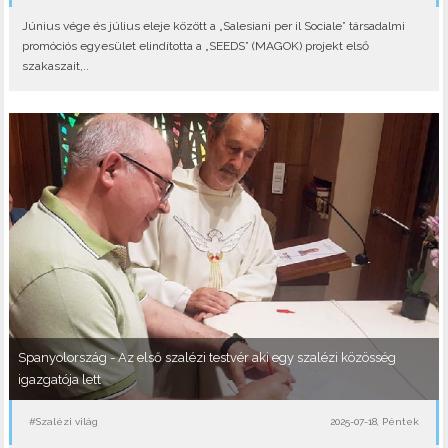
Június vége és július eleje között a „Salesiani per il Sociale” társadalmi
promóciós egyesület elindította a „SEEDS” (MAGOK) projekt első
szakaszait,..
Spanyolország - Az első szalézi testvér aki egy szalézi közösség
igazgatója lett
#Szalézi világ
2025-07-18, Péntek