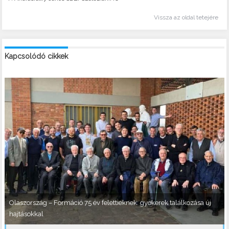
Vissza az oldal tetejére
Kapcsolódó cikkek
Olaszország – Formáció 75 év felettieknek: gyökerek találkozása új
hajtásokkal