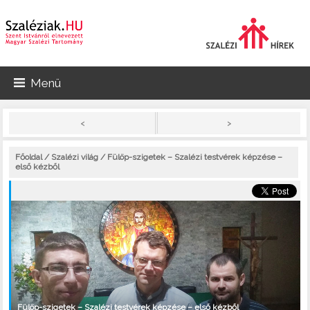
Menü
>
<
Főoldal
/
Szalézi világ
/ Fülöp-szigetek – Szalézi testvérek képzése –
első kézből
Fülöp-szigetek – Szalézi testvérek képzése – első kézből