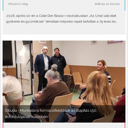
#Szalézi világ
2026-04-22, Szerda
2026. április 10-én a Colle Don Bosco-i novíciátusban „Az Úrral való élet
gyökerei és gyümölcsei” témában képzési napot tartottak a 75 éves és..
Óbuda - Munkatársi formációfelelősök az alapítás 150.
évfordulójának küszöbén