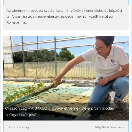
Az újonnan kinevezett szalézi tartományfőnökök orientációs és képzési
tanfolyamára 2025. november 25. és december 10. között kerül sor
Rómában, a..
Olaszország – A „MAGOK” gyökeret vernek Délen: formálódás,
befogadás és jövő
#Szalézi világ
2025-08-10, Vasárnap