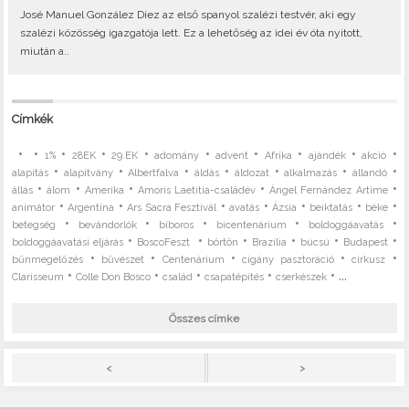
José Manuel González Díez az első spanyol szalézi testvér, aki egy
szalézi közösség igazgatója lett. Ez a lehetőség az idei év óta nyitott,
miután a..
Címkék
•
•
•
•
•
•
•
•
•
•
1%
28EK
29.EK
adomány
advent
Afrika
ajándék
akció
•
•
•
•
•
•
•
alapítás
alapítvány
Albertfalva
áldás
áldozat
alkalmazás
állandó
•
•
•
•
•
állás
álom
Amerika
Amoris Laetitia-családév
Ángel Fernández Artime
•
•
•
•
•
•
•
animátor
Argentína
Ars Sacra Fesztivál
avatás
Ázsia
beiktatás
béke
•
•
•
•
•
betegség
bevándorlók
bíboros
bicentenárium
boldoggáavatás
•
•
•
•
•
•
boldoggáavatási eljárás
BoscoFeszt
börtön
Brazília
búcsú
Budapest
•
•
•
•
•
bűnmegelőzés
bűvészet
Centenárium
cigány pasztoráció
cirkusz
•
•
•
•
• ...
Clarisseum
Colle Don Bosco
család
csapatépítés
cserkészek
Összes címke
>
<