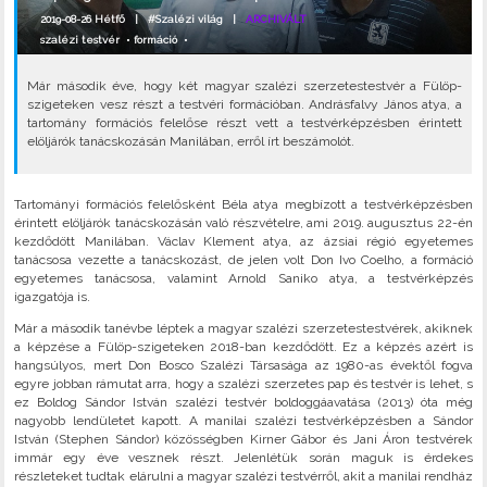
2019-08-26 Hétfő |
#Szalézi világ
|
ARCHIVÁLT
szalézi testvér
•
formáció
•
Már második éve, hogy két magyar szalézi szerzetestestvér a Fülöp-
szigeteken vesz részt a testvéri formációban. Andrásfalvy János atya, a
tartomány formációs felelőse részt vett a testvérképzésben érintett
elöljárók tanácskozásán Manilában, erről írt beszámolót.
Tartományi formációs felelősként Béla atya megbízott a testvérképzésben
érintett elöljárók tanácskozásán való részvételre, ami 2019. augusztus 22-én
kezdődött Manilában. Václav Klement atya, az ázsiai régió egyetemes
tanácsosa vezette a tanácskozást, de jelen volt Don Ivo Coelho, a formáció
egyetemes tanácsosa, valamint Arnold Saniko atya, a testvérképzés
igazgatója is.
Már a második tanévbe léptek a magyar szalézi szerzetestestvérek, akiknek
a képzése a Fülöp-szigeteken 2018-ban kezdődött. Ez a képzés azért is
hangsúlyos, mert Don Bosco Szalézi Társasága az 1980-as évektől fogva
egyre jobban rámutat arra, hogy a szalézi szerzetes pap és testvér is lehet, s
ez Boldog Sándor István szalézi testvér boldoggáavatása (2013) óta még
nagyobb lendületet kapott. A manilai szalézi testvérképzésben a Sándor
István (Stephen Sándor) közösségben Kirner Gábor és Jani Áron testvérek
immár egy éve vesznek részt. Jelenlétük során maguk is érdekes
részleteket tudtak elárulni a magyar szalézi testvérről, akit a manilai rendház