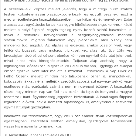
írások embert próbáló feladatai terén is szépen ugorják meg az akadályokat.
A szellemi-lelki képzés mellett jelentős, hogy a mintegy húsz szalézi
testvér különféle ázsiai országokból érkezik, és együtt vesznek részt a
megismételhetetlen tapasztalatcserében, munkában és élményekben. Ebbe
a tapasztalat együttesbe tartozik az egyre tökéletesebb angol kommunikáció
mellett a helyi filippinó, vagyis tagalog nyelv kezdő szintű használata is,
mivel a testvérek hétvégénként a szegénynegyedekbe mennek
oratóriumokba, migráns fiatalokhoz vagy plébániákra, ahol bizony nem
mindenki tud angolul. Az eljutás is érdekes, amikor „dzsipni”-vel, vagy
telitömött busszal, vagy motoros triciklivel kell utazniuk. Egy 10km-es
távolságban lévő városi célpont elérése könnyen egy-két órás utat jelenthet,
mivel nincs más tömegközlekedés. Teljesen alap adottság, hogy a
leghidegebb időszakban is éjszaka 26 Celsius fok van, úgyhogy az európai
ember éjszaka, ventillátor mellett is izzadhat. Testvéreink a Nap Fivér és
Felhő Öcsénk mellett minden nap találkoznak banán ill. mangófákkal,
kókuszpálmákkal, néha melléjük szegődik szobatársul egy-egy gekkó, vagy
esetleges más, európaiak számára nem mindennapi élőlény. A tapasztalat
része, hogy minden nap van főtt rizs, banán, de tejet és kenyeret a magyar
rendtársak iránti figyelmesség jegyében biztosítanak. A barátságos filippinó
légkörben előkerülnek a nemzeti sajátosságok is, amelyekkel a testvérek
egymást tudják gazdagítani.
Imádkozzunk testvéreinkért, hogy 2020-ban Sándor István közbenjárásával
egészségben, szerzetesi életben elmélyülve, gazdagodva térhessenek
vissza kis magyar tartományunkba.
P. Andrásfalvy János SDB/Szaléziak.HU