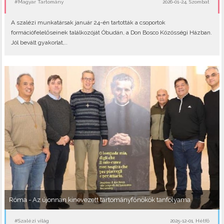
#Magyar Tartomány
2026-01-24, Szombat
A szalézi munkatársak január 24-én tartották a csoportok
formációfelelőseinek találkozóját Óbudán, a Don Bosco Közösségi Házban.
Jól bevált gyakorlat,..
Róma - Az újonnan kinevezett tartományfőnökök tanfolyama
#Szalézi világ
2025-12-01, Hétfő