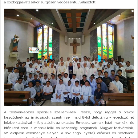
a boldoggáavatásakor sürgősen védőszentül választott.
A testvérképzés speciális szellemi-lelki része, hogy reggel 6 órakor
kezdődnek az imádságok, szentmise, majd 8-tól délutánig – ebédszünet
közbeiktatásával – folytatódik az oktatás. Emellett vannak házi munkák, és
időnként este is vannak lelki és közösségi programok. Magyar testvéreink,
az elöljárók véleménye alapján, a sok angol nyelvű előadás és beadandó