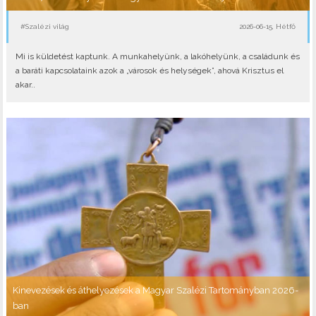
#Szalézi világ
2026-06-15, Hétfő
Mi is küldetést kaptunk. A munkahelyünk, a lakóhelyünk, a családunk és
a baráti kapcsolataink azok a „városok és helységek”, ahová Krisztus el
akar..
Kinevezések és áthelyezések a Magyar Szalézi Tartományban 2026-
ban