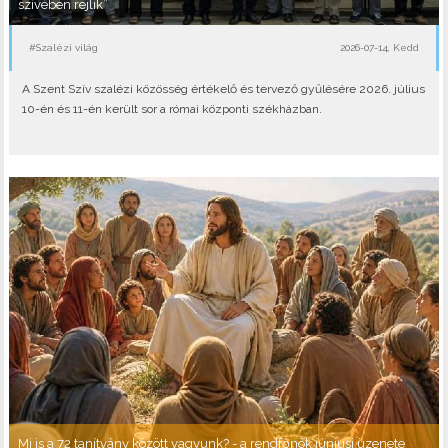
szívében rejlik”
#Szalézi világ
2026-07-14, Kedd
A Szent Szív szalézi közösség értékelő és tervező gyűlésére 2026. július
10-én és 11-én került sor a római központi székházban.
Mi is a 72 tanítvány között vagyunk? - a rendfőnök júniusi üzenete