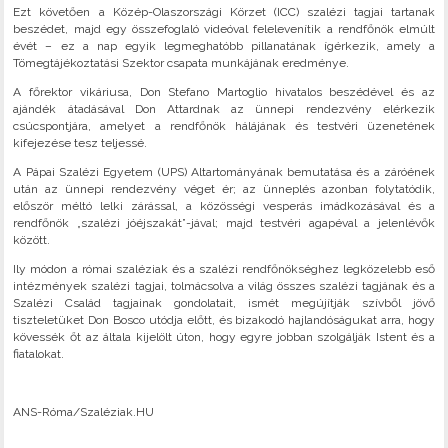
Ezt követően a Közép-Olaszországi Körzet (ICC) szalézi tagjai tartanak
beszédet, majd egy összefoglaló videóval felelevenítik a rendfőnök elmúlt
évét – ez a nap egyik legmeghatóbb pillanatának ígérkezik, amely a
Tömegtájékoztatási Szektor csapata munkájának eredménye.
A főrektor vikáriusa, Don Stefano Martoglio hivatalos beszédével és az
ajándék átadásával Don Attardnak az ünnepi rendezvény elérkezik
csúcspontjára, amelyet a rendfőnök hálájának és testvéri üzenetének
kifejezése tesz teljessé.
A Pápai Szalézi Egyetem (UPS) Altartományának bemutatása és a záróének
után az ünnepi rendezvény véget ér; az ünneplés azonban folytatódik,
először méltó lelki zárással, a közösségi vesperás imádkozásával és a
rendfőnök „szalézi jóéjszakát”-jával; majd testvéri agapéval a jelenlévők
között.
Ily módon a római szaléziak és a szalézi rendfőnökséghez legközelebb eső
intézmények szalézi tagjai, tolmácsolva a világ összes szalézi tagjának és a
Szalézi Család tagjainak gondolatait, ismét megújítják szívből jövő
tiszteletüket Don Bosco utódja előtt, és bizakodó hajlandóságukat arra, hogy
kövessék őt az általa kijelölt úton, hogy egyre jobban szolgálják Istent és a
fiatalokat.
ANS-Róma/Szaléziak.HU