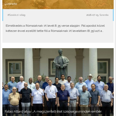
üzenete
#Szalézi világ
2026-07-15, Szerda
Elmélkedés a Rómaiaknak írt levél 8,35 verse alapján: Pál apostol közel
kétezer évvel ezelőtt tette föl a Rómaiaknak írt levelében (8,35) azt a..
Fabio Attard atya: „A megszentelt élet szépsége minden ember