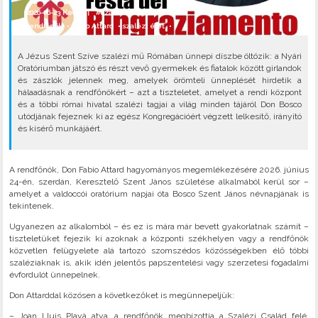
2026-06-23 Kedd |
#Szalézi világ
rendfőnök
•
Fabio Attard
•
szalézi élet
•
A Jézus Szent Szíve szalézi mű Rómában ünnepi díszbe öltözik: a Nyári
Oratóriumban játszó és részt vevő gyermekek és fiatalok között girlandok
és zászlók jelennek meg, amelyek örömteli ünneplését hirdetik a
hálaadásnak a rendfőnökért – azt a tiszteletet, amelyet a rendi központ
és a többi római hivatal szalézi tagjai a világ minden tájáról Don Bosco
utódjának fejeznek ki az egész Kongregációért végzett lelkesítő, irányító
és kísérő munkájáért.
A rendfőnök, Don Fabio Attard hagyományos megemlékezésére 2026. június
24-én, szerdán, Keresztelő Szent János születése alkalmából kerül sor –
amelyet a valdoccói oratórium napjai óta Bosco Szent János névnapjának is
tekintenek.
Ugyanezen az alkalomból – és ez is mára már bevett gyakorlatnak számít –
tiszteletüket fejezik ki azoknak a központi székhelyen vagy a rendfőnök
közvetlen felügyelete alá tartozó szomszédos közösségekben élő többi
szaléziaknak is, akik idén jelentős papszentelési vagy szerzetesi fogadalmi
évfordulót ünnepelnek.
Don Attarddal közösen a következőket is megünnepeljük:
– Joan Lluis Playà atya, a rendfőnök megbízottja a Szalézi Család felé,