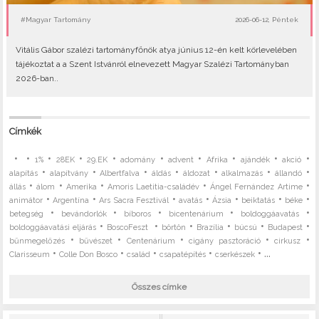
#Magyar Tartomány
2026-06-12, Péntek
Vitális Gábor szalézi tartományfőnök atya június 12-én kelt körlevelében
tájékoztat a a Szent Istvánról elnevezett Magyar Szalézi Tartományban
2026-ban..
Címkék
•
•
•
•
•
•
•
•
•
•
1%
28EK
29.EK
adomány
advent
Afrika
ajándék
akció
•
•
•
•
•
•
•
alapítás
alapítvány
Albertfalva
áldás
áldozat
alkalmazás
állandó
•
•
•
•
•
állás
álom
Amerika
Amoris Laetitia-családév
Ángel Fernández Artime
•
•
•
•
•
•
•
animátor
Argentína
Ars Sacra Fesztivál
avatás
Ázsia
beiktatás
béke
•
•
•
•
•
betegség
bevándorlók
bíboros
bicentenárium
boldoggáavatás
•
•
•
•
•
•
boldoggáavatási eljárás
BoscoFeszt
börtön
Brazília
búcsú
Budapest
•
•
•
•
•
bűnmegelőzés
bűvészet
Centenárium
cigány pasztoráció
cirkusz
•
•
•
•
• ...
Clarisseum
Colle Don Bosco
család
csapatépítés
cserkészek
Összes címke