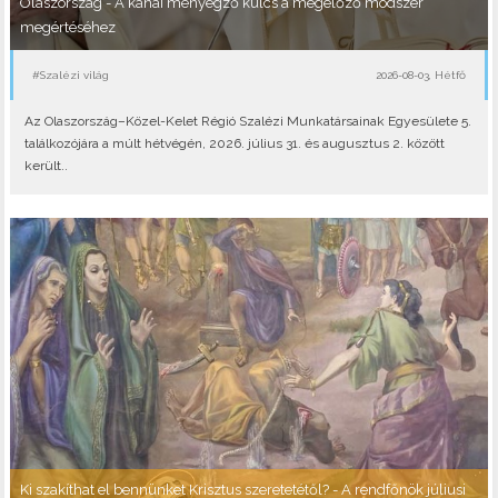
Olaszország - A kánai menyegző kulcs a megelőző módszer
megértéséhez
#Szalézi világ
2026-08-03, Hétfő
Az Olaszország–Közel-Kelet Régió Szalézi Munkatársainak Egyesülete 5.
találkozójára a múlt hétvégén, 2026. július 31. és augusztus 2. között
került..
Ki szakíthat el bennünket Krisztus szeretetétől? - A rendfőnök júliusi