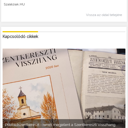
Szaléziak.HU
Vissza az oldal tetejére
Kapcsolódó cikkek
Péliföldszentkereszt - Ismét megjelent a Szentkereszti Visszhang