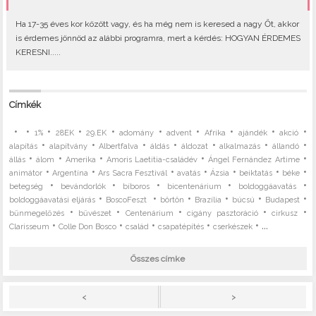
Ha 17-35 éves kor között vagy, és ha még nem is keresed a nagy Őt, akkor
is érdemes jönnöd az alábbi programra, mert a kérdés: HOGYAN ÉRDEMES
KERESNI.....
Címkék
•
•
•
•
•
•
•
•
•
•
1%
28EK
29.EK
adomány
advent
Afrika
ajándék
akció
•
•
•
•
•
•
•
alapítás
alapítvány
Albertfalva
áldás
áldozat
alkalmazás
állandó
•
•
•
•
•
állás
álom
Amerika
Amoris Laetitia-családév
Ángel Fernández Artime
•
•
•
•
•
•
•
animátor
Argentína
Ars Sacra Fesztivál
avatás
Ázsia
beiktatás
béke
•
•
•
•
•
betegség
bevándorlók
bíboros
bicentenárium
boldoggáavatás
•
•
•
•
•
•
boldoggáavatási eljárás
BoscoFeszt
börtön
Brazília
búcsú
Budapest
•
•
•
•
•
bűnmegelőzés
bűvészet
Centenárium
cigány pasztoráció
cirkusz
•
•
•
•
• ...
Clarisseum
Colle Don Bosco
család
csapatépítés
cserkészek
Összes címke
>
<