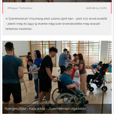
#Magyar Tartomány
2026-08-03, Hétfő
A Szentkereszti Visszhang első száma 1926-ban - pont 100 évvel ezelőtt
- jelent meg és 1943-ig évente négyszer örvendeztette meg olvasóit
tartalmas írásokkal..
Nyergesújfalu – Kapcsolda - „Gyermeknapi vigadalom”