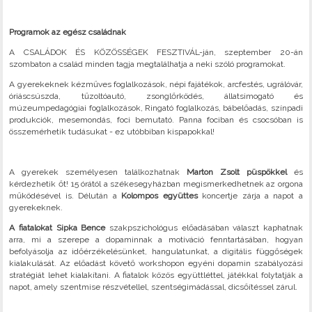
Programok az egész családnak
A CSALÁDOK ÉS KÖZÖSSÉGEK FESZTIVÁL-ján, szeptember 20-án
szombaton a család minden tagja megtalálhatja a neki szóló programokat.
A gyerekeknek kézműves foglalkozások, népi fajátékok, arcfestés, ugrálóvár,
óriáscsúszda, tűzoltóautó, zsonglőrködés, állatsimogató és
múzeumpedagógiai foglalkozások, Ringató foglalkozás, bábelőadás, színpadi
produkciók, mesemondás, foci bemutató. Panna fociban és csocsóban is
összemérhetik tudásukat - ez utóbbiban kispapokkal!
A gyerekek személyesen találkozhatnak
Marton Zsolt püspökkel
és
kérdezhetik őt! 15 órától a székesegyházban megismerkedhetnek az orgona
működésével is. Délután a
Kolompos együttes
koncertje zárja a napot a
gyerekeknek.
A fiatalokat Sipka Bence
szakpszichológus előadásában választ kaphatnak
arra, mi a szerepe a dopaminnak a motiváció fenntartásában, hogyan
befolyásolja az időérzékelésünket, hangulatunkat, a digitális függőségek
kialakulását. Az előadást követő workshopon egyéni dopamin szabályozási
stratégiát lehet kialakítani. A fiatalok közös együttléttel, játékkal folytatják a
napot, amely szentmise részvétellel, szentségimádással, dicsőítéssel zárul.