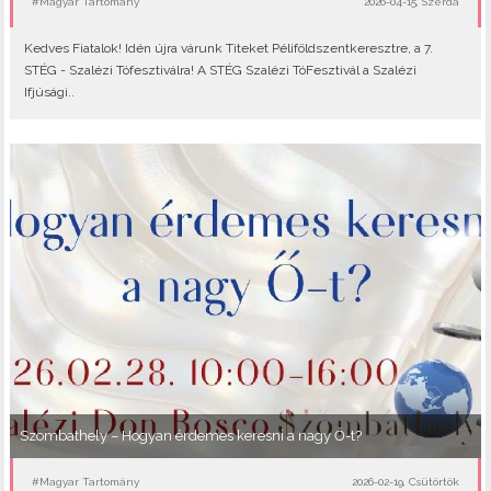
#Magyar Tartomány
2026-04-15, Szerda
Kedves Fiatalok! Idén újra várunk Titeket Péliföldszentkeresztre, a 7.
STÉG - Szalézi Tófesztiválra! A STÉG Szalézi TóFesztivál a Szalézi
Ifjúsági..
Szombathely – Hogyan érdemes keresni a nagy Ő-t?
#Magyar Tartomány
2026-02-19, Csütörtök