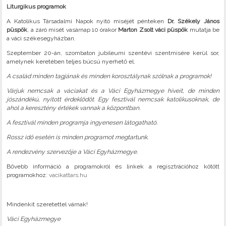
Liturgikus programok
A Katolikus Társadalmi Napok nyitó miséjét pénteken
Dr. Székely János
püspök
, a záró misét vasárnap 10 órakor
Marton Zsolt váci püspök
mutatja be
a váci székesegyházban.
Szeptember 20-án, szombaton jubileumi szentévi szentmisére kerül sor,
amelynek keretében teljes búcsú nyerhető el.
A család minden tagjának és minden korosztálynak szólnak a programok!
Várjuk nemcsak a váciakat és a Váci Egyházmegye híveit, de minden
jószándékú, nyitott érdeklődőt. Egy fesztivál nemcsak katolikusoknak, de
ahol a keresztény értékek vannak a központban.
A fesztivál minden programja ingyenesen látogatható.
Rossz idő esetén is minden programot megtartunk.
A rendezvény szervezője a Váci Egyházmegye.
Bővebb információ a programokról és linkek a regisztrációhoz kötött
programokhoz:
vacikattars.hu
Mindenkit szeretettel várnak!
Váci Egyházmegye