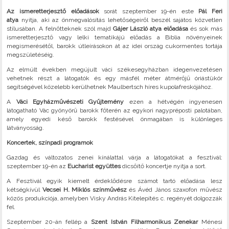
Az ismeretterjesztő előadások
sorát szeptember 19-én este
Pál Feri
atya
nyitja, aki az önmegvalósítás lehetőségeiről beszél sajátos közvetlen
stílusában. A felnőtteknek szól majd
Gájer László atya előadása
és sok más
ismeretterjesztő vagy lelki tematikájú előadás a Biblia növényeinek
megismerésétől, barokk útleírásokon át az idei ország cukormentes tortája
megszületéséig.
Az elmúlt években megújult váci székesegyházban idegenvezetésen
vehetnek részt a látogatók és egy másfél méter átmérőjű óriástükör
segítségével közelebb kerülhetnek Maulbertsch híres kupolafreskójához.
A
Váci Egyházművészeti Gyűjtemény
ezen a hétvégén ingyenesen
látogatható Vác gyönyörű barokk főterén az egykori nagypréposti palotában,
amely egyedi késő barokk festésével önmagában is különleges
látványosság.
Koncertek, színpadi programok
Gazdag és változatos zenei kínálattal várja a látogatókat a fesztivál:
szeptember 19-én az
Eucharist együttes
dicsőítő koncertje nyitja a sort.
A Fesztivál egyik kiemelt érdeklődésre számot tartó előadása lesz
kétségkívül
Vecsei H. Miklós színművész
és Ávéd János szaxofon művész
közös produkciója, amelyben Visky András Kitelepítés c. regényét dolgozzák
fel.
Szeptember 20-án fellép a
Szent István Filharmonikus Zenekar
Ménesi