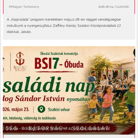
#Magyar Tartomány
2026-06-04, Csütörtök
A „Kapcsolda” program keretében május 28-án reggel vendégségbe
indultunk a nyergesújfalui Zafféry Károly Szalézi Középiskolából 27
diákkal, Jakab..
Óbuda - Boldog Sándor István hét az óbudai szaléziaknál