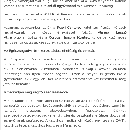
Gergely vezényletével. 18.30-kor az ezer szállal a Dunakanyarhoz kötődő
verses-zenei formáció, a
Misztrál együttessel
találkozhat a közönség,
majd a szombat estét a
St EFREM
Primissima – a remény c. oratóriumának
bemutatója zárja a váci székesegyházban.
Vasárnap, szeptember 21-én a
Pueri Cantores
katolikus ifjúsági kórusok
mutatkoznak be közös énekléssel. Végül
Almásy László
Attila
orgonaművész és a
Corpus Harsona Kvartett
koncertje különleges
hangszer párosítással készülnek a délutáni zárókoncertre.
Az Egészségudvarban konzultációs lehetőség és véradás
A PüspökVác Rendezvényközpont udvarán dietetikai, dentálhigiénés
tanácsadás lesz, konzultációs lehetőséget biztosítunk gyógytornásszal és
ciklus problémákkal küzdőknek. Véradásra is várjuk azokat, akiknek
lehetősége van ilyen módon segíteni. Ezen a helyen is gondolunk a
gyerekekre, akik egy kiállítás keretében érzékszerveiket ismerhetik meg
játékos formában.
Ismerkedjen meg segítő szervezetekkel
A Konstantin téren szombaton egész nap várják az érdeklődőket azok a civil
és segítő szervezetek, közösségek, akik az oktatás-nevelésben, szociális-
karitatív területen, életvédelemben, fogyatékkal élőkkel,
szenvedélybetegekkel vagy mentálhigiénés, pasztorális területen dolgoznak
és nyújtanak segítséget. A katolikus médiumok közül jelen lesz az EWTN
katolikus tévé, a Katolikus Rádió és a Mária rádió.