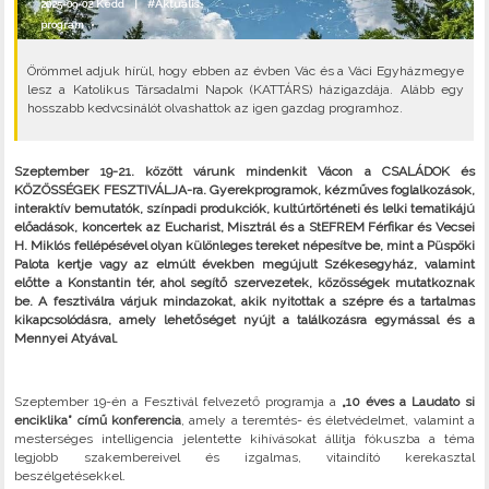
2025-09-02 Kedd |
#Aktuális
program
•
Örömmel adjuk hírül, hogy ebben az évben Vác és a Váci Egyházmegye
lesz a Katolikus Társadalmi Napok (KATTÁRS) házigazdája. Alább egy
hosszabb kedvcsinálót olvashattok az igen gazdag programhoz.
Szeptember 19-21. között
várunk mindenkit Vácon a CSALÁDOK és
KÖZÖSSÉGEK FESZTIVÁLJA-ra. Gyerekprogramok, kézműves foglalkozások,
interaktív bemutatók, színpadi produkciók, kultúrtörténeti és lelki tematikájú
előadások, koncertek az Eucharist, Misztrál és a StEFREM Férfikar és Vecsei
H. Miklós fellépésével olyan különleges tereket népesítve be, mint a Püspöki
Palota kertje vagy az elmúlt években megújult Székesegyház, valamint
előtte a Konstantin tér, ahol segítő szervezetek, közösségek mutatkoznak
be. A fesztiválra várjuk mindazokat, akik nyitottak a szépre és a tartalmas
kikapcsolódásra, amely lehetőséget nyújt a találkozásra egymással és a
Mennyei Atyával.
Szeptember 19-én a Fesztivál felvezető programja a
„10 éves a Laudato si
enciklika” című konferencia
, amely a teremtés- és életvédelmet, valamint a
mesterséges intelligencia jelentette kihívásokat állítja fókuszba a téma
legjobb szakembereivel és izgalmas, vitaindító kerekasztal
beszélgetésekkel.