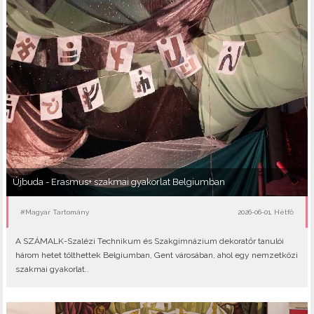
Újbuda - Erasmus+ szakmai gyakorlat Belgiumban
#Magyar Tartomány
2026-06-01, Hétfő
A SZÁMALK-Szalézi Technikum és Szakgimnázium dekoratőr tanulói
három hetet tölthettek Belgiumban, Gent városában, ahol egy nemzetközi
szakmai gyakorlat..