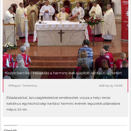
Kazincbarcika - Hálaadás a harminc éve alapított karitászcsoportért
#Magyar Tartomány
2026-05-25, Hétfő
Előadásokkal, tanúságtételekkel emlékeztek vissza a helyi római
katolikus egyházközségi karitász harminc évének legszebb pillanataira
május 20-án..