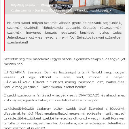
2025-08-13 Szerda |
#Magyar Tartomány
Kazincbarcika
•
Don Bosco Szakképző Iskola
•
tanulás
•
szakképzés
•
Ha nem tudod, milyen szakmát válassz, gyere be hozzánk, segítünk! Új
szakmák, ösztöndíj! Műhelyiskola, dobbantó, érettségi, részszakmák,
szakmák. Ingyenes képzés, egyszerű tananyag, biztos tudás!
Jelentkezz most – ez neked is menni fog! Beiratkozás nyári szünetben
szerdánként!
Szeretsz segíteni másokon? Legyél szociális gondozó és ápoló, és tegyél jót
minden nap!
ÚJ SZAKMA! Szeretsz főzni és tisztaságot tartani? Tanuld meg, hogyan
vezess jól egy otthont – étel, rend, minden a helyén!
HÁZTARTÁSVEZETŐként a tudásod mindig hasznodra lesz, bárhol élsz!
Tanuld meg jól csinálni – akár munka is lehet belőle!
Engedd szabadon a fantáziád – legyél kreatív DIVATSZABÓ, és álmodj meg
különleges, egyedi ruhákat, amikkel kitűnhetsz a tömegből!
Lakástextil-készítő szakma– otthon szebb lesz! Szereted a függönyt,
díszpárnát, terítőt? Most megtanulhatod megvarrni, elkészíteni saját magad!
Lakástextil-készítőként szebbé teheted az otthonod – vagy másét! Könnyen
tanulható, kézzel végzett munka. Jó szakma, sok lehetőséggel! Jelentkezz
most, ösztöndíjat is kapsz!