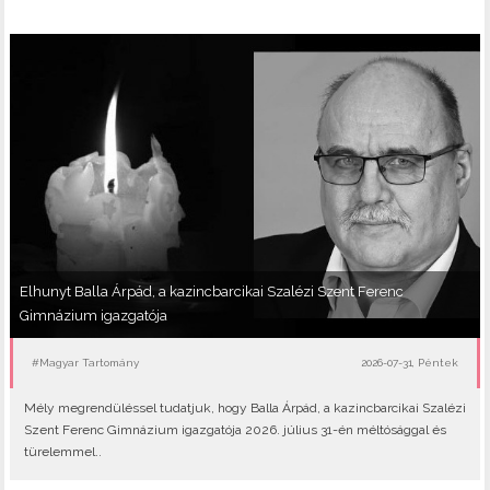
Elhunyt Balla Árpád, a kazincbarcikai Szalézi Szent Ferenc
Gimnázium igazgatója
#Magyar Tartomány
2026-07-31, Péntek
Mély megrendüléssel tudatjuk, hogy Balla Árpád, a kazincbarcikai Szalézi
Szent Ferenc Gimnázium igazgatója 2026. július 31-én méltósággal és
türelemmel..