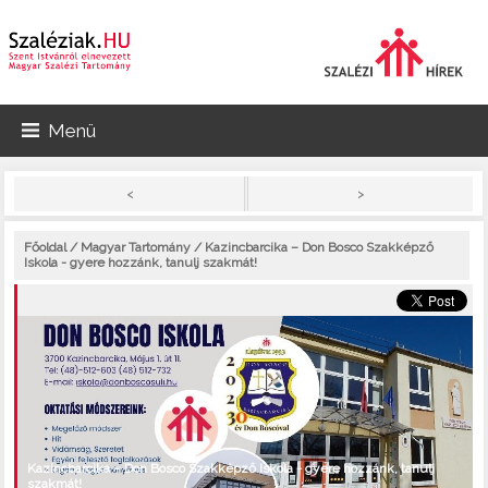
Menü
>
<
Főoldal
/
Magyar Tartomány
/ Kazincbarcika – Don Bosco Szakképző
Iskola - gyere hozzánk, tanulj szakmát!
Kazincbarcika – Don Bosco Szakképző Iskola - gyere hozzánk, tanulj
szakmát!