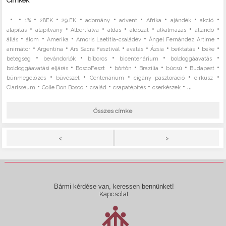
Címkék
•
•
•
•
•
•
•
•
•
•
1%
28EK
29.EK
adomány
advent
Afrika
ajándék
akció
•
•
•
•
•
•
•
alapítás
alapítvány
Albertfalva
áldás
áldozat
alkalmazás
állandó
•
•
•
•
•
állás
álom
Amerika
Amoris Laetitia-családév
Ángel Fernández Artime
•
•
•
•
•
•
•
animátor
Argentína
Ars Sacra Fesztivál
avatás
Ázsia
beiktatás
béke
•
•
•
•
•
betegség
bevándorlók
bíboros
bicentenárium
boldoggáavatás
•
•
•
•
•
•
boldoggáavatási eljárás
BoscoFeszt
börtön
Brazília
búcsú
Budapest
•
•
•
•
•
bűnmegelőzés
bűvészet
Centenárium
cigány pasztoráció
cirkusz
•
•
•
•
• ...
Clarisseum
Colle Don Bosco
család
csapatépítés
cserkészek
Összes címke
>
<
Bármi kérdése van, keressen bennünket!
Kapcsolat