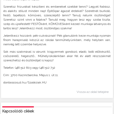
Szeretsz frizurákat készíteni és embereket szebbé tenni? Legyél fodrász,
és alakíts stílust minden nap! Építőipar ágazat érdekel? Szeretnél burkoló,
festő, tapétázó, kőműves, szárazépítő lenni? Tanulj nálunk ösztöndíjjal!
Szeretsz színt vinni a falakra? Tanuld meg, hogyan lesz egy szoba tiszta,
szép és újrafestett! FESTŐként, KŐMŰVESként kezed munkája látványos és
tartós lesz! Jelentkezz most, ösztöndíjas szakma!
Jelentkezz hozzánk pék-cukrásznak! Pék gtanulóink keze munkája nyomán
finom harapnivaló készül az iskolai tanműhelyünkben, mely helyben van,
nemrég lett üzembe helyezve.
Sok más szakmával is várunk: kisgyermek gondozó, eladó, bolti előkészítő,
csőszerelő, hegesztő… Műhelyiskolánkban akár fél év alatt részszakmát
szerezhetsz és ösztöndíjat is kapsz!
Telefon: (48) 512 603 vagy (48) 512 732
Cím: 3700 Kazincbarcika, Május 1. út 11.
donboscosuli.hu/Szaléziak.HU
Vissza az oldal tetejére
Kapcsolódó cikkek