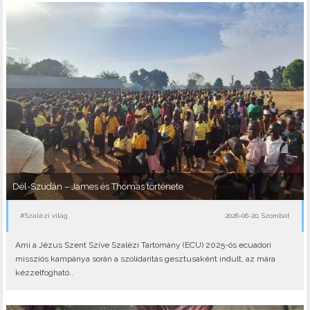
Dél-Szudán – James és Thomas története
#Szalézi világ
2026-06-20, Szombat
Ami a Jézus Szent Szíve Szalézi Tartomány (ECU) 2025-ös ecuadori
missziós kampánya során a szolidaritás gesztusaként indult, az mára
kézzelfogható..