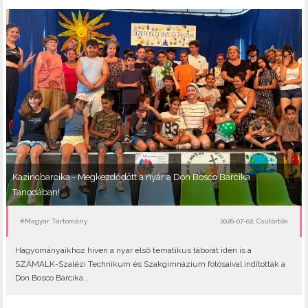
Kazincbarcika - Megkezdődött a nyár a Don Bosco Barcika
Tanodában!
#Magyar Tartomány
2026-07-02, Csütörtök
Hagyományaikhoz híven a nyár első tematikus táborát idén is a
SZÁMALK-Szalézi Technikum és Szakgimnázium fotósaival indították a
Don Bosco Barcika..