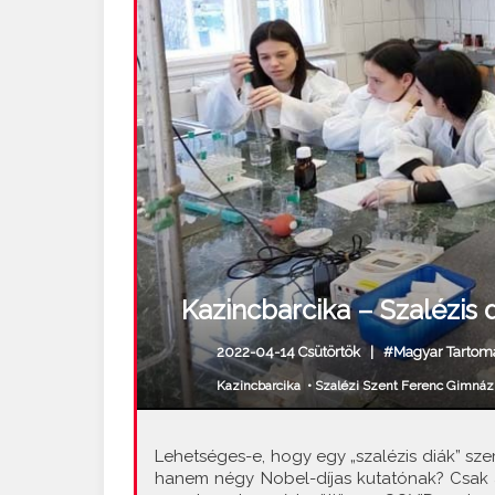
Kazincbarcika – Szalézi
2022-04-14 Csütörtök |
#Magyar Tartom
Kazincbarcika
•
Szalézi Szent Ferenc Gimná
Lehetséges-e, hogy egy „szalézis diák” sz
hanem négy Nobel-díjas kutatónak? Csak 