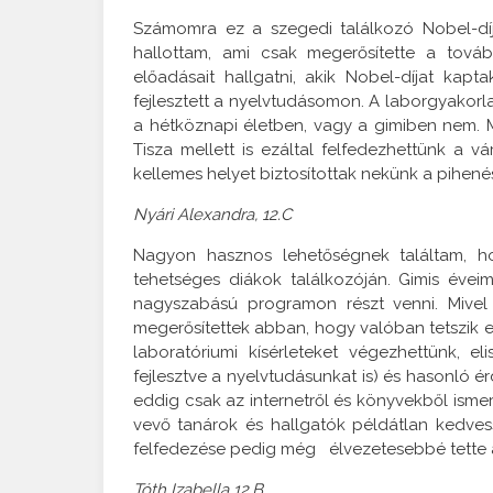
Számomra ez a szegedi találkozó Nobel-díj
hallottam, ami csak megerősítette a továb
előadásait hallgatni, akik Nobel-díjat kapt
fejlesztett a nyelvtudásomon. A laborgyakorl
a hétköznapi életben, vagy a gimiben nem. 
Tisza mellett is ezáltal felfedezhettünk a 
kellemes helyet biztosítottak nekünk a pihené
Nyári Alexandra, 12.C
Nagyon hasznos lehetőségnek találtam, h
tehetséges diákok találkozóján. Gimis éve
nagyszabású programon részt venni. Mivel 
megerősítettek abban, hogy valóban tetszik e
laboratóriumi kísérleteket végezhettünk, e
fejlesztve a nyelvtudásunkat is) és hasonló 
eddig csak az internetről és könyvekből ism
vevő tanárok és hallgatók példátlan kedves
felfedezése pedig még élvezetesebbé tette 
Tóth Izabella 12.B