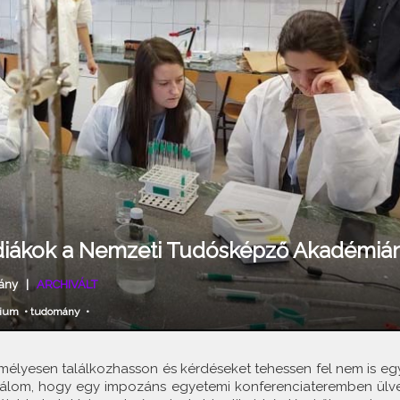
s diákok a Nemzeti Tudósképző Akadémiá
ány
|
ARCHIVÁLT
zium
•
tudomány
•
emélyesen találkozhasson és kérdéseket tehessen fel nem is egy
álom, hogy egy impozáns egyetemi konferenciateremben ülve