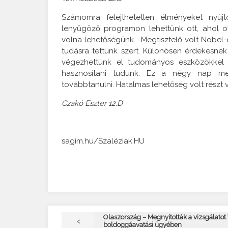
Számomra felejthetetlen élményeket nyújt
lenyűgöző programon lehettünk ott, ahol o
volna lehetőségünk. Megtisztelő volt Nobel-dí
tudásra tettünk szert. Különösen érdekesnek 
végezhettünk el tudományos eszközökkel é
hasznosítani tudunk. Ez a négy nap meg
továbbtanulni. Hatalmas lehetőség volt részt 
Czakó Eszter 12.D
sagim.hu/Szaléziak.HU
Olaszország – Megnyitották a vizsgálatot 
<
boldoggáavatási ügyében