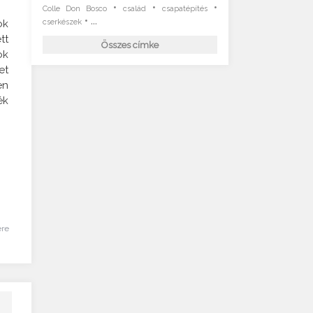
•
•
•
Colle Don Bosco
család
csapatépítés
• ...
cserkészek
ok
tt
Összes címke
ok
et
en
ék
ére