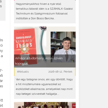
i
Hagyományaikhoz híven a nyár első
s
tematikus táborát idén is a SZÁMALK-Szalézi
Technikum és Szakgimnázium fotósaival
indították a Don Bosco Barcika..
és
zó
ny
 a
Amikor a tudomány Jézus szívén
kopogtat
7-
#Aktuális
2026-06-12, Péntek
ti
Van egy bolognai orvos, aki úgy döntött, hogy
ár
a hit misztériumára ugyanazokat az
as
eszközöket alkalmazza, amelyekkel nap mint
nap betegei szívverését hallgatja...
tt
ét