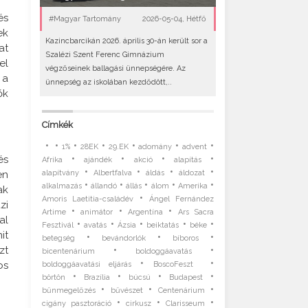
és
#Magyar Tartomány
2026-05-04, Hétfő
ek
Kazincbarcikán 2026. április 30-án került sor a
at
Szalézi Szent Ferenc Gimnázium
el
végzőseinek ballagási ünnepségére. Az
 a
ünnepség az iskolában kezdődött,..
ők
Címkék
•
•
•
•
•
•
•
1%
28EK
29.EK
adomány
advent
•
•
•
•
és
Afrika
ajándék
akció
alapítás
•
•
•
•
alapítvány
Albertfalva
áldás
áldozat
en
•
•
•
•
•
alkalmazás
állandó
állás
álom
Amerika
ak
•
Amoris Laetitia-családév
Ángel Fernández
zi
•
•
•
Artime
animátor
Argentína
Ars Sacra
al
•
•
•
•
•
Fesztivál
avatás
Ázsia
beiktatás
béke
it
•
•
•
betegség
bevándorlók
bíboros
•
•
zt
bicentenárium
boldoggáavatás
•
•
os
boldoggáavatási eljárás
BoscoFeszt
•
•
•
•
börtön
Brazília
búcsú
Budapest
•
•
•
bűnmegelőzés
bűvészet
Centenárium
•
•
•
cigány pasztoráció
cirkusz
Clarisseum