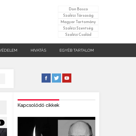
Don Bosco
Szalézi Társaság
Magyar Tartomány
Szalézi Szentség
Szalézi Család
VÉDELEM
HIVATÁS
EGYÉB TARTALOM
Kapcsolódó cikkek