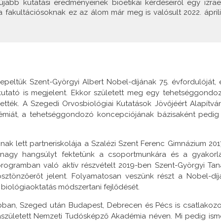
jabb kutatási eredményeinek bioetikai kérdéseiről egy izrael
a fakultációsoknak ez az álom már meg is valósult 2022. áprili
peltük Szent-Györgyi Albert Nobel-díjának 75. évfordulóját, 
kutató is megjelent. Ekkor született meg egy tehetséggondo
ették. A Szegedi Orvosbiológiai Kutatások Jövőjéért Alapítvá
émiát, a tehetséggondozó koncepciójának bázisaként pedig
k lett partneriskolája a Szalézi Szent Ferenc Gimnázium 201
nagy hangsúlyt fektetünk a csoportmunkára és a gyakorla
 programban való aktív részvételt 2019-ben Szent-Györgyi Tan
sztönzőerőt jelent. Folyamatosan veszünk részt a Nobel-díj
biológiaoktatás módszertani fejlődését.
obban, Szeged után Budapest, Debrecen és Pécs is csatlakozo
jászületett Nemzeti Tudósképző Akadémia néven. Mi pedig ism