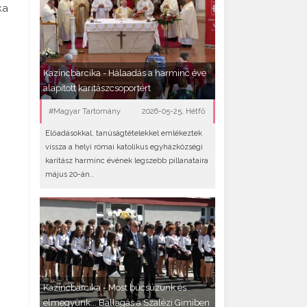
ka
Kazincbarcika - Hálaadás a harminc éve
alapított karitászcsoportért
#Magyar Tartomány
2026-05-25, Hétfő
Előadásokkal, tanúságtételekkel emlékeztek
vissza a helyi római katolikus egyházközségi
karitász harminc évének legszebb pillanataira
május 20-án..
Kazincbarcika - Most búcsúzunk és
elmegyünk... Ballagás a Szalézi Gimiben