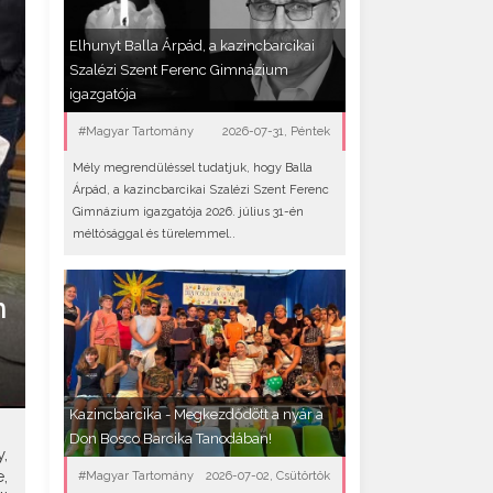
Elhunyt Balla Árpád, a kazincbarcikai
Szalézi Szent Ferenc Gimnázium
igazgatója
#Magyar Tartomány
2026-07-31, Péntek
Mély megrendüléssel tudatjuk, hogy Balla
Árpád, a kazincbarcikai Szalézi Szent Ferenc
Gimnázium igazgatója 2026. július 31-én
méltósággal és türelemmel..
n
Kazincbarcika - Megkezdődött a nyár a
Don Bosco Barcika Tanodában!
,
,
#Magyar Tartomány
2026-07-02, Csütörtök