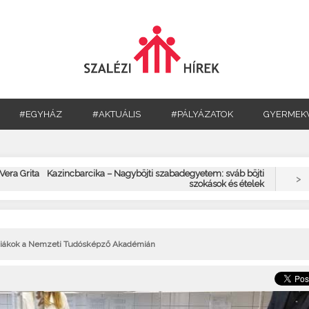
#EGYHÁZ
#AKTUÁLIS
#PÁLYÁZATOK
GYERMEK
Vera Grita
Kazincbarcika – Nagyböjti szabadegyetem: sváb böjti
>
szokások és ételek
 diákok a Nemzeti Tudósképző Akadémián