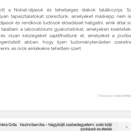
ott a Nobel-díjasok és tehetséges diákok találkozója. S
lyan tapasztalatokat szereztünk, amelyeket másképp nem le
jasok és rendkívüli tudósok előadásait hallgatni, amik által s
találtam a laboratóriumi gyakorlatokat, amelyeken kísérletek
s olyan készégeket sajátíthattunk el, amelyeket a jövőb
erősített abban, hogy ilyen tudományterületen szeretn
venni, és örök emlékekre tehettem szert.
Vissza az oldal tetej
Vera Grita
Kazincbarcika – Nagyböjti szabadegyetem: sváb böjti
>
szokások és ételek