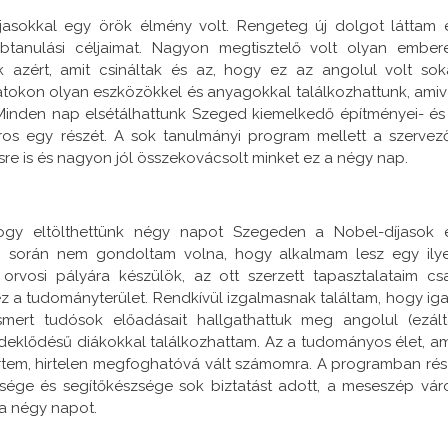
asokkal egy örök élmény volt. Rengeteg új dolgot láttam 
btanulási céljaimat. Nagyon megtisztelő volt olyan ember
ak azért, amit csináltak és az, hogy ez az angolul volt sok
atokon olyan eszközökkel és anyagokkal találkozhattunk, amiv
Minden nap elsétálhattunk Szeged kiemelkedő építményei- és
város egy részét. A sok tanulmányi program mellett a szervez
sre is és nagyon jól összekovácsolt minket ez a négy nap.
ogy eltölthettünk négy napot Szegeden a Nobel-díjasok 
im során nem gondoltam volna, hogy alkalmam lesz egy ily
orvosi pályára készülök, az ott szerzett tapasztalataim cs
z a tudományterület. Rendkívül izgalmasnak találtam, hogy iga
lismert tudósok előadásait hallgathattuk meg angolul (ezált
érdeklődésű diákokkal találkozhattam. Az a tudományos élet, am
ertem, hirtelen megfoghatóvá vált számomra. A programban rés
sége és segítőkészsége sok biztatást adott, a meseszép vár
a négy napot.