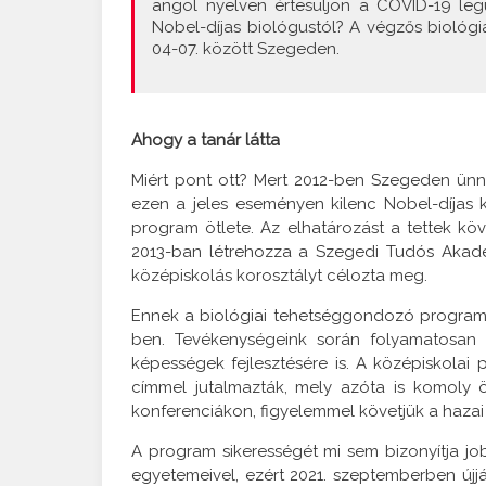
angol nyelven értesüljön a COVID-19 legú
Nobel-díjas biológustól? A végzős biológi
04-07. között Szegeden.
Ahogy a tanár látta
Miért pont ott? Mert 2012-ben Szegeden ünne
ezen a jeles eseményen kilenc Nobel-díjas 
program ötlete. Az elhatározást a tettek köv
2013-ban létrehozza a Szegedi Tudós Akad
középiskolás korosztályt célozta meg.
Ennek a biológiai tehetséggondozó programna
ben. Tevékenységeink során folyamatosan 
képességek fejlesztésére is. A középiskolai
címmel jutalmazták, mely azóta is komoly ö
konferenciákon, figyelemmel követjük a hazai 
A program sikerességét mi sem bizonyítja j
egyetemeivel, ezért 2021. szeptemberben új