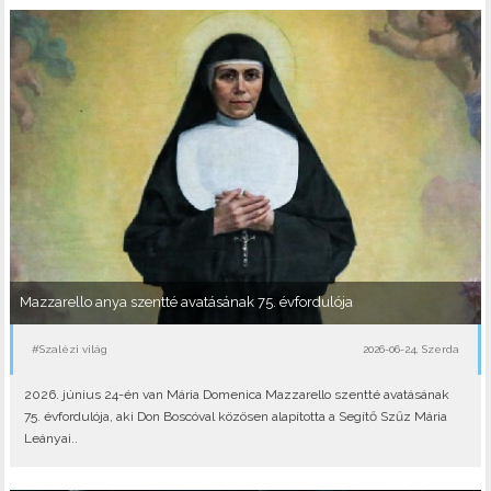
Mazzarello anya szentté avatásának 75. évfordulója
#Szalézi világ
2026-06-24, Szerda
2026. június 24-én van Mária Domenica Mazzarello szentté avatásának
75. évfordulója, aki Don Boscóval közösen alapította a Segítő Szűz Mária
Leányai..