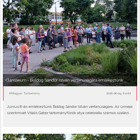
Clarisseum - Boldog Sándor István vértanúságára emlékeztünk
#Magyar Tartomány
2026-06-09, Kedd
Június 8-án emlékeztünk Boldog Sándor István vértanúságára. Az ünnepi
szentmisét Vitális Gábor tartományfőnök atya celebrálta számos szalézi..