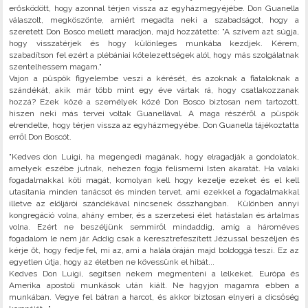
erősködött, hogy azonnal térjen vissza az egyházmegyéjébe. Don Guanella
válaszolt, megköszönte, amiért megadta neki a szabadságot, hogy a
szeretett Don Bosco mellett maradjon, majd hozzátette: "A szívem azt súgja,
hogy visszatérjek és hogy különleges munkába kezdjek. Kérem,
szabadítson fel ezért a plébániai kötelezettségek alól, hogy más szolgálatnak
szentelhessem magam."
Vajon a püspök figyelembe veszi a kérését, és azoknak a fiataloknak a
szándékát, akik már több mint egy éve vártak rá, hogy csatlakozzanak
hozzá? Ezek közé a személyek közé Don Bosco biztosan nem tartozott,
hiszen neki más tervei voltak Guanellával. A maga részéről a püspök
elrendelte, hogy térjen vissza az egyházmegyébe. Don Guanella tájékoztatta
erről Don Boscót.
"Kedves don Luigi, ha megengedi magának, hogy elragadják a gondolatok,
amelyek eszébe jutnak, nehezen fogja felismerni Isten akaratát. Ha valaki
fogadalmakkal köti magát, komolyan kell hogy kezelje ezeket és el kell
utasítania minden tanácsot és minden tervet, ami ezekkel a fogadalmakkal
illetve az elöljárói szándékával nincsenek összhangban. Különben annyi
kongregáció volna, ahány ember, és a szerzetesi élet hatástalan és ártalmas
volna. Ezért ne beszéljünk semmiről mindaddig, amíg a hároméves
fogadalom le nem jár. Addig csak a keresztrefeszített Jézussal beszéljen és
kérje őt, hogy fedje fel, mi az, ami a halála óráján majd boldoggá teszi. Ez az
egyetlen útja, hogy az életben ne kövessünk el hibát...
Kedves Don Luigi, segítsen nekem megmenteni a lelkeket. Európa és
Amerika apostoli munkások után kiált. Ne hagyjon magamra ebben a
munkában. Vegye fel bátran a harcot, és akkor biztosan elnyeri a dicsőség