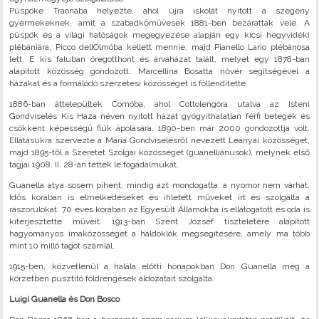
Püspöke Traonába helyezte, ahol újra iskolát nyitott a szegény
gyermekeknek, amit a szabadkőművesek 1881-ben bezárattak vele. A
püspök és a világi hatóságok megegyezése alapján egy kicsi hegyvidéki
plébániára, Picco dellOlmóba kellett mennie, majd Pianello Lario plébánosa
lett. E kis faluban öregotthont és árvaházat talált, melyet egy 1878-ban
alapított közösség gondozott. Marcellina Bosatta nővér segítségével a
házakat és a formálódó szerzetesi közösséget is föllendítette.
1886-ban áttelepültek Comóba, ahol Cottolengóra utalva az Isteni
Gondviselés Kis Háza néven nyitott házat gyógyíthatatlan férfi betegek és
csökkent képességű fiúk ápolására. 1890-ben már 2000 gondozottja volt.
Ellátásukra szervezte a Mária Gondviselésről nevezett Leányai közösséget,
majd 1895-től a Szeretet Szolgái közösséget (guanelliánusok), melynek első
tagjai 1908. II. 28-án tették le fogadalmukat.
Guanella atya sosem pihent, mindig azt mondogatta: a nyomor nem várhat.
Idős korában is elmélkedéseket és ihletett műveket írt és szolgálta a
rászorulókat. 70 éves korában az Egyesült Államokba is ellátogatott és oda is
kiterjesztette műveit. 1913-ban Szent József tiszteletére alapított
hagyományos imaközösséget a haldoklók megsegítésére, amely ma több
mint 10 milló tagot számlál.
1915-ben, közvetlenül a halála előtti hónapokban Don Guanella még a
körzetben pusztító földrengések áldozatait szolgálta.
Luigi Guanella és Don Bosco