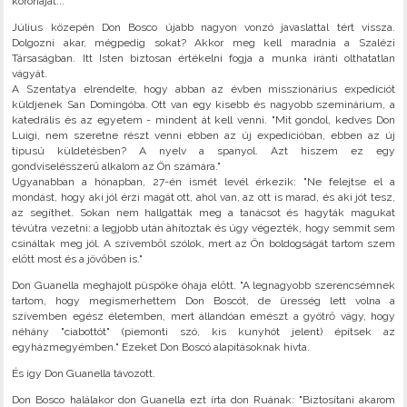
koronáját..."
Július közepén Don Bosco újabb nagyon vonzó javaslattal tért vissza.
Dolgozni akar, mégpedig sokat? Akkor meg kell maradnia a Szalézi
Társaságban. Itt Isten biztosan értékelni fogja a munka iránti olthatatlan
vágyát.
A Szentatya elrendelte, hogy abban az évben misszionárius expedíciót
küldjenek San Domingóba. Ott van egy kisebb és nagyobb szeminárium, a
katedrális és az egyetem - mindent át kell venni. "Mit gondol, kedves Don
Luigi, nem szeretne részt venni ebben az új expedícióban, ebben az új
típusú küldetésben? A nyelv a spanyol. Azt hiszem ez egy
gondviselésszerű alkalom az Ön számára."
Ugyanabban a hónapban, 27-én ismét levél érkezik: "Ne felejtse el a
mondást, hogy aki jól érzi magát ott, ahol van, az ott is marad, és aki jót tesz,
az segíthet. Sokan nem hallgatták meg a tanácsot és hagyták magukat
tévútra vezetni: a legjobb után áhítoztak és úgy végezték, hogy semmit sem
csináltak meg jól. A szívemből szólok, mert az Ön boldogságát tartom szem
előtt most és a jövőben is."
Don Guanella meghajolt püspöke óhaja előtt. "A legnagyobb szerencsémnek
tartom, hogy megismerhettem Don Boscót, de üresség lett volna a
szívemben egész életemben, mert állandóan emészt a gyötrő vágy, hogy
néhány "ciabottót" (piemonti szó, kis kunyhót jelent) építsek az
egyházmegyémben." Ezeket Don Boscó alapításoknak hívta.
És így Don Guanella távozott.
Don Bosco halálakor don Guanella ezt írta don Ruának: "Biztosítani akarom