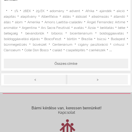
•
•
•
•
•
•
•
•
•
•
1%
28EK
29.EK
adomány
advent
Afrika
ajándék
akció
•
•
•
•
•
•
•
alapítás
alapítvány
Albertfalva
áldás
áldozat
alkalmazás
állandó
•
•
•
•
•
állás
álom
Amerika
Amoris Laetitia-családév
Ángel Fernández Artime
•
•
•
•
•
•
•
animátor
Argentína
Ars Sacra Fesztivál
avatás
Ázsia
beiktatás
béke
•
•
•
•
•
betegség
bevándorlók
bíboros
bicentenárium
boldoggáavatás
•
•
•
•
•
•
boldoggáavatási eljárás
BoscoFeszt
börtön
Brazília
búcsú
Budapest
•
•
•
•
•
bűnmegelőzés
bűvészet
Centenárium
cigány pasztoráció
cirkusz
•
•
•
•
• ...
Clarisseum
Colle Don Bosco
család
csapatépítés
cserkészek
Összes címke
>
<
Bármi kérdése van, keressen bennünket!
Kapcsolat