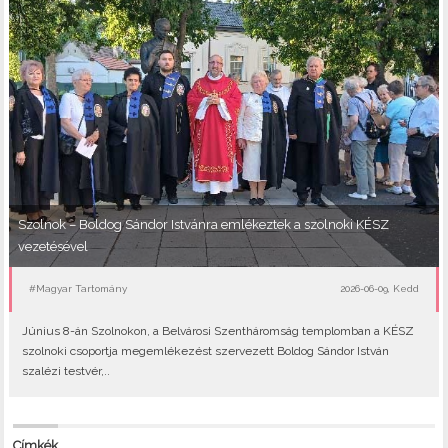
Szolnok – Boldog Sándor Istvánra emlékeztek a szolnoki KÉSZ
vezetésével
#Magyar Tartomány
2026-06-09, Kedd
Június 8-án Szolnokon, a Belvárosi Szentháromság templomban a KÉSZ
szolnoki csoportja megemlékezést szervezett Boldog Sándor István
szalézi testvér,..
Címkék