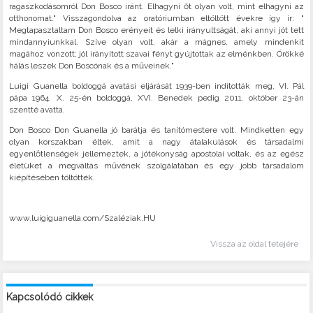
ragaszkodásomról Don Bosco iránt. Elhagyni őt olyan volt, mint elhagyni az
otthonomat." Visszagondolva az oratóriumban eltöltött évekre így ír: "
Megtapasztaltam Don Bosco erényeit és lelki irányultságát, aki annyi jót tett
mindannyiunkkal. Szíve olyan volt, akár a mágnes, amely mindenkit
magához vonzott; jól irányított szavai fényt gyújtottak az elménkben. Örökké
hálás leszek Don Boscónak és a műveinek."
Luigi Guanella boldoggá avatási eljárását 1939-ben indították meg, VI. Pál
pápa 1964. X. 25-én boldoggá, XVI. Benedek pedig 2011. október 23-án
szentté avatta.
Don Bosco Don Guanella jó barátja és tanítómestere volt. Mindketten egy
olyan korszakban éltek, amit a nagy átalakulások és társadalmi
egyenlőtlenségek jellemeztek, a jótékonyság apostolai voltak, és az egész
életüket a megváltás művének szolgálatában és egy jobb társadalom
kiépítésében töltötték.
www.luigiguanella.com/Szaléziak.HU
Vissza az oldal tetejére
Kapcsolódó cikkek