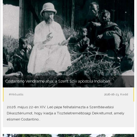
Costantino Vendrame atya, a Szent Szív apostola Indiában
#Aktuális
2026-06-23, Kedd
2026. május 22-én XIV. Leó pápa felhatalmazta a Szenttéavatási
Dikasztériumot, hogy kiadja a Tiszteletreméltósági Dekrétumot, amely
elismeri Costantino..