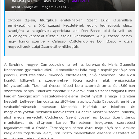
2018-10-24 Szerda |
#Szalézi világ
|
ARCHIVÁLT
szent
•
szolgálat
•
megemlékezés
•
Október 24-én, liturgikus emléknapján Szent Luigi Guanellára
emlékezünk, a XX. század kezdetének egyik legnagyobb olasz
szentjére, a szegények apostolára, aki Don Bosco lelki fia volt, és
különleges kapcsolat fűzte a szalézi karizmához. A 19. század három
nagy torinói szentje – Cafasso, Cottolengo és Don Bosco – után
negyediknek Luigi Guanellát említhetjük.
A Sandrino megyei Campodolcino ismert fia, Lorenzo és Maria Guanella
tizenhárom gyermeke közül kilencediknek látta meg a napvilágot 1842-ben
jómódú, köztiszteletnek örvendő, elkötelezett, hívő családban. Már kicsi
korától fölfigyelt a szegényekre, főleg azokra, akik emigrációba
kényszerültek. Tizenkét évesen lépett be a szemináriumba és 1866-ban
szentelték pappá. Ekkor azt mondta: "Én akarok lenni a Szent Szolgálat tüzes
kardja!" Savogno adminisztrátoraként elemi iskolát nyitott, s maga is tanítani
kezdett. Lelkesen támogatta az 1867-ben alapított Actio Catholicát, amiért a
szabadkőművesek hevesen támadták. Kizárták az iskolából és
megakadályozták plébánosi kinevezését. Guanella visszahúzódott Torinóba,
ahol megismerkedett Cottolengo Szent József és Bosco Szent János
munkájával, és 1874-ben Lanzo Torinesében ideiglenes szerzetesi
fogadalmat tett a Szalézi Társaságban három évre, majd 1878-ban, amikor
ideiglenes fogadalma lejárt, Don Bosco marasztalása ellenére visszatért az
egyházmegyéje szolgálatába.