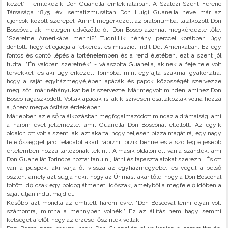
kezét” - emlékezik Don Guanella emlékirataiban. A Szalézi Szent Ferenc
Társasága 1875. évi sematizmusában Don Luigi Guanella neve már az
újoncok között szerepel. Amint megérkezett az oratóriumba, találkozott Don
Boscóval, aki melegen üdvözölte őt. Don Bosco azonnal megkérdezte tőle:
"Szeretne Amerikába menni?" Tudniillik néhány perccel korábban úgy
döntött, hogy elfogadja a felkérést és missziót indít Dél-Amerikában. Ez egy
fontos és döntő lépés a történelemben és a rend életében, ezt a szent jól
tudta. "Én valóban szeretnék" - válaszolta Guanella, akinek a feje tele volt
tervekkel, és aki úgy érkezett Torinóba, mint egyfajta szakmai gyakorlatra,
hogy a saját egyházmegyéjében apácák és papok közösségét szervezze
meg, sőt, már néhányukat be is szervezte. Már megvolt minden, amihez Don
Bosco ragaszkodott. Voltak apácák is, akik szívesen csatlakoztak volna hozzá
a jó terv megvalósítása érdekében.
Már ebben az első találkozásban megfogalmazódott mindaz a drámaiság, ami
a három évet jellemezte, amit Guanella Don Boscónál eltöltött. Az egyik
oldalon ott volt a szent, aki azt akarta, hogy teljesen bízza magát rá, egy nagy
felelősséggel járó feladatot akart rábízni, bízik benne és a szó legteljesebb
értelemben hozzá tartozónak tekinti. A másik oldalon ott van a szándék, ami
Don Guanellát Torinóba hozta: tanulni, látni és tapasztalatokat szerezni. És ott
van a püspök, aki várja őt vissza az egyházmegyébe, és végül a belső
ösztön, amely azt súgja neki, hogy az Úr mást akar tőle, hogy a Don Boscónál
töltött idő csak egy boldog átmeneti időszak, amelyből a megfelelő időben a
saját útján indul majd el.
Később azt mondta az említett három évre: "Don Boscóval lenni olyan volt
számomra, mintha a mennyben volnék." Ez az állítás nem hagy semmi
kétséget afelől, hogy az érzései őszinték voltak.