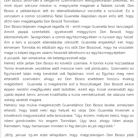
Don Bosco 1866-ban a bergamói szeminárium lelkigyakorlatán prédikált, és
mint olyan sokszor máskor is, megnyerte magának a fiatalok szívét. Don
Bosco a példaképük lett és ellenállhatatlanul vonzotta a szívüket. Ez a
vonzalom a comói születésű fiatal Guanella Alajosban olyan erős lett, hogy
1870-ben meglátogatta Don Boscót Torinóban.
Don Bosco teljesen magával ragadta őt - erről maga Guanella tesz tanúságot.
Amint pappá szentelték, igyekezett meggyőzni Don Boscót, hogy
állomáshelyén, Savognóban, a comói egyházmegyében is nyisson egy házat.
Ám a terv a püspök ellenállásba ütközött. Guanella engedélyt kér, hogy
elmenjen Torinóba és eltöltsön egy kis időt Don Boscóval, hogy ha visszatér,
maga is képes legyen valami hasonlót létrehozni az egyházmegyéjében.
A püspök, bár vonakodva, de beleegyezését adja.
Nehéz idők jártak Don Bosco és követői számára. A torinói kúria hozzáállása
Torino érsekének vezetése alatt messze nem volt jóindulatú. Szenvedni az
Egyházért talán még kevésbé volt fájdalmas, mint az Egyház meg nem
értésétől szenvedni, ahogy ez Don Bosco esetében hosszú évekig
megtörtént. Guanella is megérezte ezt a feszültséget. Don Boscót akkor
éppen rendőri megfigyelés alatt tartották, ezért egy kissé vonakodott egy
újabb lépést tenni, amivel kiválthatta a kúria nemtetszését, de válasza nem
sokáig váratott magára.
Néhány nap múlva megérkezett Guanellához Don Bosco levele, amelyben
értesíti, hogy talált neki egy helyet és várja. Don Guanella híveinek a
következő magyarázatot adta távozására: "Úgy érzem, mélyen belül, hogy az
isteni gondviselés hív engem Torinóban. Úgy lesz, ahogy Isten akarja.
Remélem, hogy hamarosan minden ki fog derülni és jól végződik."
„1875. január 25-én este lehajoltam, hogy megcsókoljam Don Bosco jobb