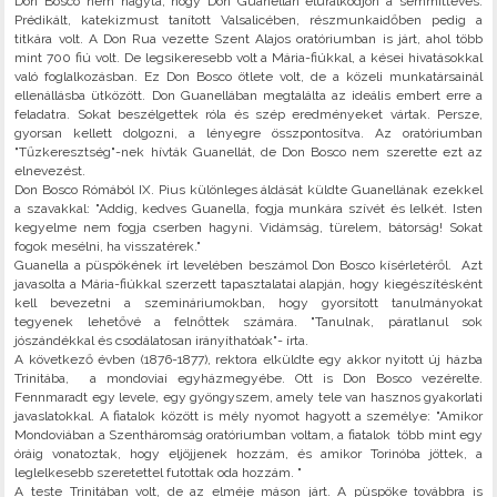
Don Bosco nem hagyta, hogy Don Guanellán eluralkodjon a semmittevés.
Prédikált, katekizmust tanított Valsalicében, részmunkaidőben pedig a
titkára volt. A Don Rua vezette Szent Alajos oratóriumban is járt, ahol több
mint 700 fiú volt. De legsikeresebb volt a Mária-fiúkkal, a kései hivatásokkal
való foglalkozásban. Ez Don Bosco ötlete volt, de a közeli munkatársainál
ellenállásba ütközött. Don Guanellában megtalálta az ideális embert erre a
feladatra. Sokat beszélgettek róla és szép eredményeket vártak. Persze,
gyorsan kellett dolgozni, a lényegre összpontosítva. Az oratóriumban
"Tűzkeresztség"-nek hívták Guanellát, de Don Bosco nem szerette ezt az
elnevezést.
Don Bosco Rómából IX. Pius különleges áldását küldte Guanellának ezekkel
a szavakkal: "Addig, kedves Guanella, fogja munkára szívét és lelkét. Isten
kegyelme nem fogja cserben hagyni. Vidámság, türelem, bátorság! Sokat
fogok mesélni, ha visszatérek."
Guanella a püspökének írt levelében beszámol Don Bosco kísérletéről. Azt
javasolta a Mária-fiúkkal szerzett tapasztalatai alapján, hogy kiegészítésként
kell bevezetni a szemináriumokban, hogy gyorsított tanulmányokat
tegyenek lehetővé a felnőttek számára. "Tanulnak, páratlanul sok
jószándékkal és csodálatosan irányíthatóak"- írta.
A következő évben (1876-1877), rektora elküldte egy akkor nyitott új házba
Trinitába, a mondoviai egyházmegyébe. Ott is Don Bosco vezérelte.
Fennmaradt egy levele, egy gyöngyszem, amely tele van hasznos gyakorlati
javaslatokkal. A fiatalok között is mély nyomot hagyott a személye: "Amikor
Mondoviában a Szentháromság oratóriumban voltam, a fiatalok több mint egy
óráig vonatoztak, hogy eljöjjenek hozzám, és amikor Torinóba jöttek, a
leglelkesebb szeretettel futottak oda hozzám. "
A teste Trinitában volt, de az elméje máson járt. A püspöke továbbra is