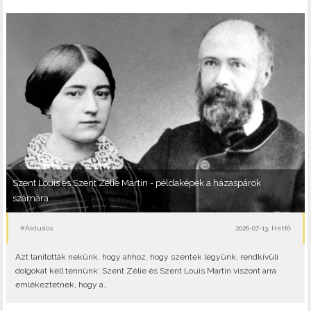
Szent Louis és Szent Zélie Martin - példaképek a házaspárok
számára
#Aktuális
2026-07-13, Hétfő
Azt tanították nekünk, hogy ahhoz, hogy szentek legyünk, rendkívüli
dolgokat kell tennünk: Szent Zélie és Szent Louis Martin viszont arra
emlékeztetnek, hogy a..