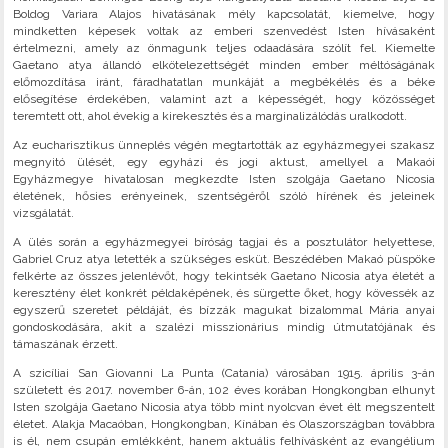
Boldog Variara Alajos hivatásának mély kapcsolatát, kiemelve, hogy
mindketten képesek voltak az emberi szenvedést Isten hívásaként
értelmezni, amely az önmagunk teljes odaadására szólít fel. Kiemelte
Gaetano atya állandó elkötelezettségét minden ember méltóságának
előmozdítása iránt, fáradhatatlan munkáját a megbékélés és a béke
elősegítése érdekében, valamint azt a képességét, hogy közösséget
teremtett ott, ahol évekig a kirekesztés és a marginalizálódás uralkodott.
Az eucharisztikus ünneplés végén megtartották az egyházmegyei szakasz
megnyitó ülését, egy egyházi és jogi aktust, amellyel a Makaói
Egyházmegye hivatalosan megkezdte Isten szolgája Gaetano Nicosia
életének, hősies erényeinek, szentségéről szóló hírének és jeleinek
vizsgálatát.
A ülés során a egyházmegyei bíróság tagjai és a posztulátor helyettese,
Gabriel Cruz atya letették a szükséges esküt. Beszédében Makaó püspöke
felkérte az összes jelenlévőt, hogy tekintsék Gaetano Nicosia atya életét a
keresztény élet konkrét példaképének, és sürgette őket, hogy kövessék az
egyszerű szeretet példáját, és bízzák magukat bizalommal Mária anyai
gondoskodására, akit a szalézi misszionárius mindig útmutatójának és
támaszának érzett.
A szicíliai San Giovanni La Punta (Catania) városában 1915. április 3-án
született és 2017. november 6-án, 102 éves korában Hongkongban elhunyt
Isten szolgája Gaetano Nicosia atya több mint nyolcvan évet élt megszentelt
életet. Alakja Macaóban, Hongkongban, Kínában és Olaszországban továbbra
is él, nem csupán emlékként, hanem aktuális felhívásként az evangélium