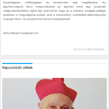
közelségben, méltóságban és reményben való megélésére. Az
egyházmegyei fázis megnyitásával az egyház most egy bizakodó
megkülönböztetés útjára lép, arra kérve, hogy ez a szerény szolgáló példája
továbbra is megvilágítsa azokat, akik a keresztény szeretetet életmódjukká
kívánják tenni, és bizalommal kérve közbenjárását.
ANS-Makaó/Szaléziak.HU
Vissza az oldal tetejére
Kapcsolódó cikkek