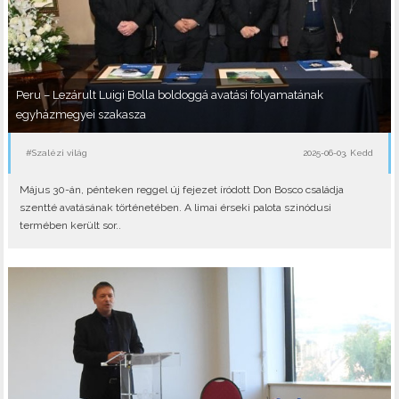
Peru – Lezárult Luigi Bolla boldoggá avatási folyamatának
egyházmegyei szakasza
#Szalézi világ
2025-06-03, Kedd
Május 30-án, pénteken reggel új fejezet íródott Don Bosco családja
szentté avatásának történetében. A limai érseki palota szinódusi
termében került sor..