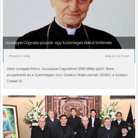
Giuseppe Cognata püspök: egy különleges életút története
#Szalézi világ
2025-07-22, Kedd
Isten szolgája Mons. Giuseppe Cognatáról SDB (1885-1972), Bova
püspökéről és a Szentséges Szív Szalézi Oblátusainak (SOSC), a Szalézi
Család IX...