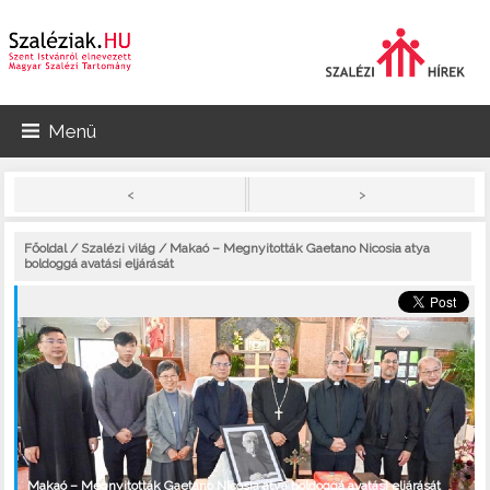
Menü
>
<
Főoldal
/
Szalézi világ
/ Makaó – Megnyitották Gaetano Nicosia atya
boldoggá avatási eljárását
Makaó – Megnyitották Gaetano Nicosia atya boldoggá avatási eljárását