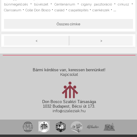
•
•
•
•
•
bűnmegelőzés
bűvészet
Centenárium
cigány pasztoráció
cirkusz
•
•
•
•
• ...
Clarisseum
Colle Don Bosco
család
csapatépítés
cserkészek
Összes címke
>
<
Bármi kérdése van, keressen bennünket!
Kapcsolat
Don Bosco Szalézi Társasága
1032 Budapest, Bécsi út 173.
info@szaleziak.hu