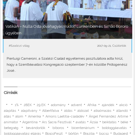
Vatikán – Nulla Osta jóváhagyás Rudolf Lunkenbein és Simão Bororo
ügyében
#Szalézi világ
2017-09-21, Csütörtök
Pierluigi Cameroni, a Szalézi Család egyetemes posztulátora adta hírül,
hogy a Szenttéavatási Kongregáció szeptember 7-én közölte Prótogenész
José..
Címkék
•
•
•
•
•
•
•
•
•
•
1%
28EK
29.EK
adomány
advent
Afrika
ajándék
akció
•
•
•
•
•
•
•
alapítás
alapítvány
Albertfalva
áldás
áldozat
alkalmazás
állandó
•
•
•
•
•
állás
álom
Amerika
Amoris Laetitia-családév
Ángel Fernández Artime
•
•
•
•
•
•
•
animátor
Argentína
Ars Sacra Fesztivál
avatás
Ázsia
beiktatás
béke
•
•
•
•
•
betegség
bevándorlók
bíboros
bicentenárium
boldoggáavatás
•
•
•
•
•
•
boldoggáavatási eljárás
BoscoFeszt
börtön
Brazília
búcsú
Budapest