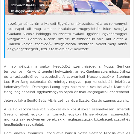
2026-01-20 Kedd |
#Szalézi világ
boldoggáavatási eljárás
•
2026. január 17-én a Makaói Egyház emlékezetes, hála és reménnyel
teli napot élt meg, amikor hivatalosan megnyitották Isten szolgája
Gaetano Nicosia boldoggá és szentté avatási ügyének egyházmegyei
vizsgálatát. Gaetano Nicosia szalézi misszionárius volt, aki életét a
Hansen-kórban szenvedők szolgálatának szentelte, akiket mély hitből
és gyengédségből „Jézus testvéreinek” nevezett.
A nap délután 3 órakor kezdődött szentmisével a Nossa Senhora
templomban, Ka Ho történelmi helyszínén, amely Gaetano atya missziójához
és tanúságtételéhez kapcsolódik. A szentmisét Macao püspöke, Stephen
Lee Bun Sang celebrálta, és mintegy negyven pap koncelebrált, köztük a
tartományfőnök, Domingos Leong atya, valamint a szalézi atyák Macao és
Hongkong házaiból, egyházmegyés papok és más kongregációk szerzetesei.
Jelen voltak a Segítő Szűz Mária Leányai és a Szalézi Család számos tagja is.
A Ka Ho kápolna tele volt hívőkkel, akik közül sokan személyesen ismerték
Gaetano atyát: egykori tanítványok, egykori Hansen-kórban szenvedők,
munkatársak és olyan emberek, akik megtapasztalták közelségét, szavait és
fáradhatatlan szolgálatát.
Homíliájában Domingos Leong atya hangsúlyozta Gaetano Nicosia atya és