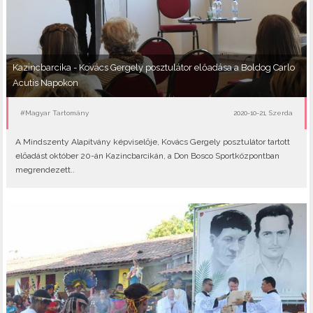
Kazincbarcika - Kovács Gergely posztulátor előadása a Boldog Carlo
Acutis Napokon
#Magyar Tartomány
2020-10-21, Szerda
A Mindszenty Alapítvány képviselője, Kovács Gergely posztulátor tartott
előadást október 20-án Kazincbarcikán, a Don Bosco Sportközpontban
megrendezett..