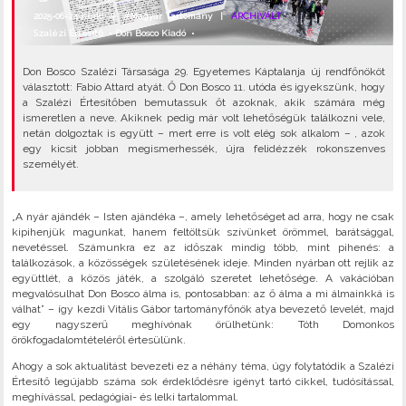
2025-06-24 Kedd |
#Magyar Tartomány
|
ARCHIVÁLT
Szalézi Értesítő
•
Don Bosco Kiadó
•
Don Bosco Szalézi Társasága 29. Egyetemes Káptalanja új rendfőnököt
választott: Fabio Attard atyát. Ő Don Bosco 11. utóda és igyekszünk, hogy
a Szalézi Értesítőben bemutassuk őt azoknak, akik számára még
ismeretlen a neve. Akiknek pedig már volt lehetőségük találkozni vele,
netán dolgoztak is együtt – mert erre is volt elég sok alkalom – , azok
egy kicsit jobban megismerhessék, újra felidézzék rokonszenves
személyét.
„A nyár ajándék – Isten ajándéka –, amely lehetőséget ad arra, hogy ne csak
kipihenjük magunkat, hanem feltöltsük szívünket örömmel, barátsággal,
nevetéssel. Számunkra ez az időszak mindig több, mint pihenés: a
találkozások, a közösségek születé­sének ideje. Minden nyárban ott rejlik az
együttlét, a közös játék, a szolgáló szeretet lehetősége. A vakációban
megvalósulhat Don Bosco álma is, pontosabban: az ő álma a mi álmainkká is
válhat” – így kezdi Vitális Gábor tartományfőnök atya bevezető levelét, majd
egy nagyszerű meghívónak örülhetünk: Tóth Domonkos
örökfogadalomtételéről értesülünk.
Ahogy a sok aktualitást bevezeti ez a néhány téma, úgy folytatódik a Szalézi
Értesítő legújabb száma sok érdeklődésre igényt tartó cikkel, tudósítással,
meghívással, pedagógiai- és lelki tartalommal.