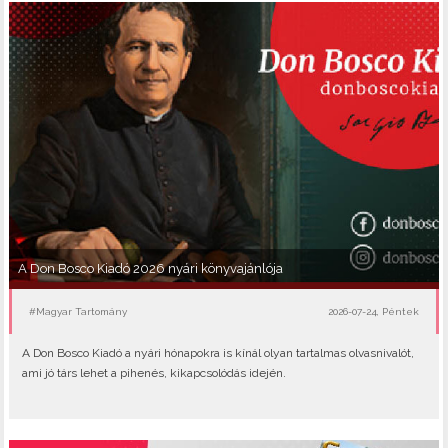
A Don Bosco Kiadó 2026 nyári könyvajánlója
#Magyar Tartomány
2026-07-24, Péntek
A Don Bosco Kiadó a nyári hónapokra is kínál olyan tartalmas olvasnivalót,
ami jó társ lehet a pihenés, kikapcsolódás idején.