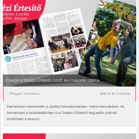
Érkezik a Szalézi Értesítő 2026. évi második száma
#Magyar Tartomány
2026-06-18, Csütörtök
Hamarosan kereshetik a szalézi templomokban, intézményekben, és
hamarosan a postaládáikban is a Szalézi Értesítő legújabb számát,
amelyben a tavaszi..