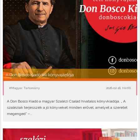
A Don Bosco Kiadó téli könyvajánlója
#Magyar Tartomány
2026-02-16, Hétfő
A Don Bosco Kiadó a magyar Szalézi Család hivatalos könyvkiadója. „ A
szaléziak terjesszék a jó könyveket minden erővel, amelyet a szeretet
megenged” –..