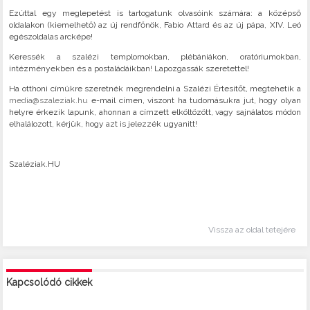
Ezúttal egy meglepetést is tartogatunk olvasóink számára: a középső
oldalakon (kiemelhető) az új rendfőnök, Fabio Attard és az új pápa, XIV. Leó
egészoldalas arcképe!
Keressék a szalézi templomokban, plébániákon, oratóriumokban,
intézményekben és a postaládáikban! Lapozgassák szeretettel!
Ha otthoni címükre szeretnék megrendelni a Szalézi Értesítőt, megtehetik a
media@szaleziak.hu
e-mail címen, viszont ha tudomásukra jut, hogy olyan
helyre érkezik lapunk, ahonnan a címzett elköltözött, vagy sajnálatos módon
elhalálozott, kérjük, hogy azt is jelezzék ugyanitt!
Szaléziak.HU
Vissza az oldal tetejére
Kapcsolódó cikkek