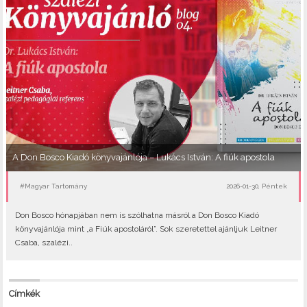
A Don Bosco Kiadó könyvajánlója – Lukács István: A fiúk apostola
#Magyar Tartomány
2026-01-30, Péntek
Don Bosco hónapjában nem is szólhatna másról a Don Bosco Kiadó
könyvajánlója mint „a Fiúk apostoláról”. Sok szeretettel ajánljuk Leitner
Csaba, szalézi..
Címkék