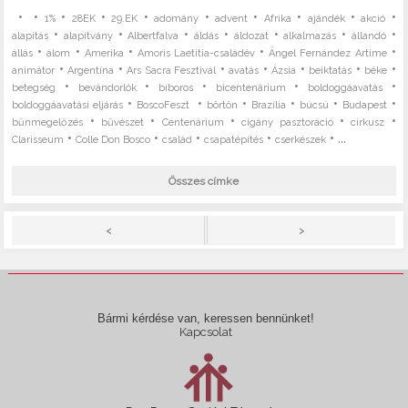
•
•
•
•
•
•
•
•
•
•
1%
28EK
29.EK
adomány
advent
Afrika
ajándék
akció
•
•
•
•
•
•
•
alapítás
alapítvány
Albertfalva
áldás
áldozat
alkalmazás
állandó
•
•
•
•
•
állás
álom
Amerika
Amoris Laetitia-családév
Ángel Fernández Artime
•
•
•
•
•
•
•
animátor
Argentína
Ars Sacra Fesztivál
avatás
Ázsia
beiktatás
béke
•
•
•
•
•
betegség
bevándorlók
bíboros
bicentenárium
boldoggáavatás
•
•
•
•
•
•
boldoggáavatási eljárás
BoscoFeszt
börtön
Brazília
búcsú
Budapest
•
•
•
•
•
bűnmegelőzés
bűvészet
Centenárium
cigány pasztoráció
cirkusz
•
•
•
•
• ...
Clarisseum
Colle Don Bosco
család
csapatépítés
cserkészek
Összes címke
>
<
Bármi kérdése van, keressen bennünket!
Kapcsolat