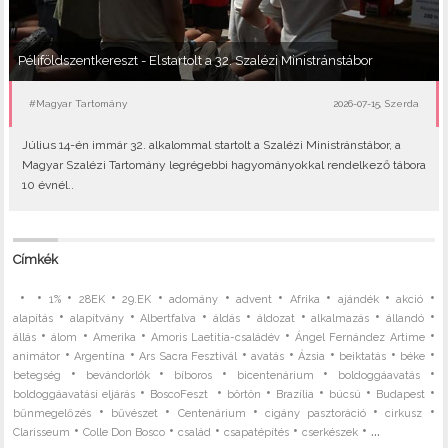
Péliföldszentkereszt - Elstartolt a 32. Szalézi Ministránstábor
#Magyar Tartomány
2026-07-15, Szerda
Július 14-én immár 32. alkalommal startolt a Szalézi Ministránstábor, a
Magyar Szalézi Tartomány legrégebbi hagyományokkal rendelkező tábora
10 évnél..
Címkék
•
•
•
•
•
•
•
•
•
•
1%
28EK
29.EK
adomány
advent
Afrika
ajándék
akció
•
•
•
•
•
•
•
alapítás
alapítvány
Albertfalva
áldás
áldozat
alkalmazás
állandó
•
•
•
•
•
állás
álom
Amerika
Amoris Laetitia-családév
Ángel Fernández Artime
•
•
•
•
•
•
•
animátor
Argentína
Ars Sacra Fesztivál
avatás
Ázsia
beiktatás
béke
•
•
•
•
•
betegség
bevándorlók
bíboros
bicentenárium
boldoggáavatás
•
•
•
•
•
•
boldoggáavatási eljárás
BoscoFeszt
börtön
Brazília
búcsú
Budapest
•
•
•
•
•
bűnmegelőzés
bűvészet
Centenárium
cigány pasztoráció
cirkusz
•
•
•
•
• ...
Clarisseum
Colle Don Bosco
család
csapatépítés
cserkészek