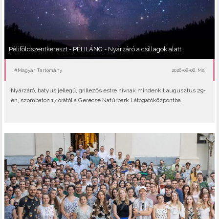
Péliföldszentkereszt - PÉLILÁNG - Nyárzáró a csillagok alatt
#Magyar Tartomány
2026-08-06, Ma
Nyárzáró, batyus jellegű, grillezős estre hívnak mindenkit augusztus 29-
én, szombaton 17 órától a Gerecse Natúrpark Látogatóközpontba..