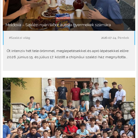
Moldova – Szalézi nyári tábor autista gyermekek számára
#Szalézi világ
2026-07-24, Péntek
Öt intenzív hét tele örömmel, meglepetésekkel és apró lépésekkel előre:
2026. június 15. és július 17. között a chişinăui szalézi ház megnyitotta..