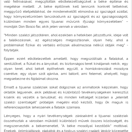
való felhívásával, megújították elkötelezettségüket a béke építése és
megélése mellett: „A béke építőinek kell lennünk konkrét tettekkel,
meggyőző életpéldákkal, de mindenekelőtt elmondva az igazságot azáltal,
hogy környezetünkben tanúskodunk az igazságról és az igazságosságról,
különösen minden egyes tijuanai művünk ifjúsági környezetében” –
mondják Don Bosco fiai, akik jelen vannak a városban.
"Minden szalézi játszótéren, ahol ezekben a hetekben játszottunk, ideje volt
a találkozásnak, az egészséges megosztásnak, olyan hely, ahol a
problémákat fizikai és verbális erőszak alkalmazása nélkül oldják meg" -
folytatják.
Éppen ezért elkötelezettek amellett, hogy megszólítsák a fiatalokat, a
serdülőket, a fiúkat és a lányokat, és biztonságos teret kínáljanak nekik, egy
olyan teret, ahol békét építhetnek együtt, a homlokráncolást mosolyra
cserélve, egy olyan szót ajánlva, ami bátorít, ami felemel, ahelyett, hogy
megsebezne és fájdalmat okozna.
Emiatt a tijuanai szaléziak sokat dolgoznak az animátorok képzésén, hogy
oktatók legyenek, akik példával és különböző tevékenységeken keresztül
kísérik és vezetik a tanulókat; és minden kétséget kizáróan a „jelenlét
szalézi szentségét” próbálják megélni első kézből, hogy ők maguk is
referenciapontok lehessenek a fiatalok számára.
Lényeges, hogy a nyári tevékenységek zárásaként a tijuanai szaléziak
összehozták a városban működő különböző művek összes közösségét, és
megszervezték a békemenetet, "A béke mosollyal kezdődik" mottóval.
Énekek, örömkiáltások, plakátok és a tipikus szalézi családi légkör közepette