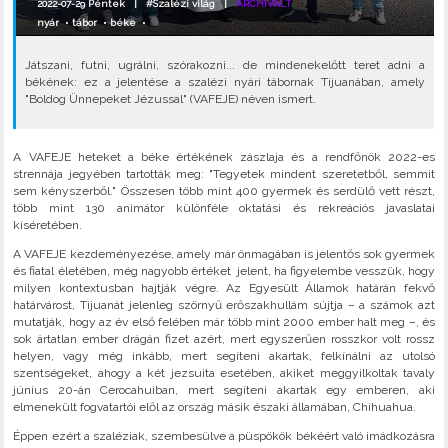
2022-07-29 Péntek |
#Szalézi világ
|
ARCHIVÁLT
nyár
•
tábor
•
béke
•
Játszani, futni, ugrálni, szórakozni... de mindenekelőtt teret adni a
békének: ez a jelentése a szalézi nyári tábornak Tijuanában, amely
"Boldog Ünnepeket Jézussal" (VAFEJE) néven ismert.
A VAFEJE heteket a béke értékének zászlaja és a rendfőnök 2022-es
strennája jegyében tartották meg: "Tegyetek mindent szeretetből, semmit
sem kényszerből." Összesen több mint 400 gyermek és serdülő vett részt,
több mint 130 animátor különféle oktatási és rekreációs javaslatai
kíséretében.
A VAFEJE kezdeményezése, amely már önmagában is jelentős sok gyermek
és fiatal életében, még nagyobb értéket jelent, ha figyelembe vesszük, hogy
milyen kontextusban hajtják végre. Az Egyesült Államok határán fekvő
határvárost, Tijuanát jelenleg szörnyű erőszakhullám sújtja – a számok azt
mutatják, hogy az év első felében már több mint 2000 ember halt meg –, és
sok ártatlan ember drágán fizet azért, mert egyszerűen rosszkor volt rossz
helyen, vagy még inkább, mert segíteni akartak, felkínálni az utolsó
szentségeket, ahogy a két jezsuita esetében, akiket meggyilkoltak tavaly
június 20-án Cerocahuiban, mert segíteni akartak egy emberen, aki
elmenekült fogvatartói elől az ország másik északi államában, Chihuahua.
Éppen ezért a szaléziak, szembesülve a püspökök békéért való imádkozásra