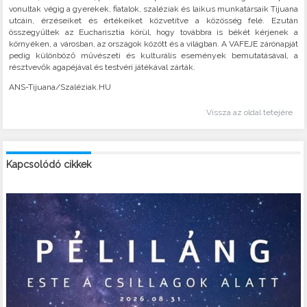
vonultak végig a gyerekek, fiatalok, szaléziak és laikus munkatársaik Tijuana
utcáin, érzéseiket és értékeiket közvetítve a közösség felé. Ezután
összegyűltek az Eucharisztia körül, hogy továbbra is békét kérjenek a
környéken, a városban, az országok között és a világban. A VAFEJE zárónapját
pedig különböző művészeti és kulturális események bemutatásával, a
résztvevők agapéjával és testvéri játékával zárták.
ANS-Tijuana/Szaléziak.HU
Vissza az oldal tetejére
Kapcsolódó cikkek