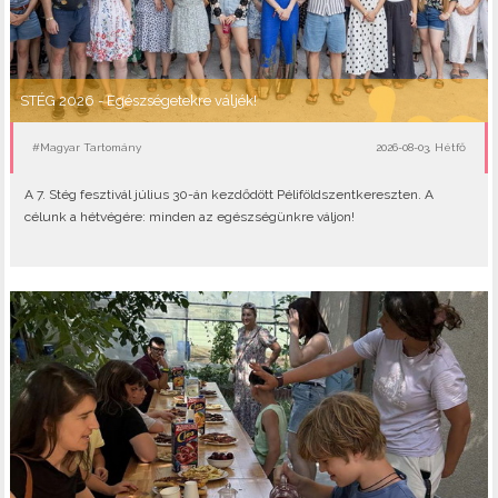
STÉG 2026 - Egészségetekre váljék!
#Magyar Tartomány
2026-08-03, Hétfő
A 7. Stég fesztivál július 30-án kezdődött Péliföldszentkereszten. A
célunk a hétvégére: minden az egészségünkre váljon!