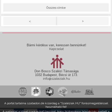
Összes címke
>
<
Bármi kérdése van, keressen bennünket!
Kapcsolat
Don Bosco Szalézi Társasága
1032 Budapest, Bécsi út 173.
info@szaleziak.hu
A portál tartalma szabadon,de kizárólag a "Szaléziak.HU" forrásmegjelöléssel
használható fel!
A weboldal sütiket (cookie-kat) használ, hogy biztonságos böngészés mellett a