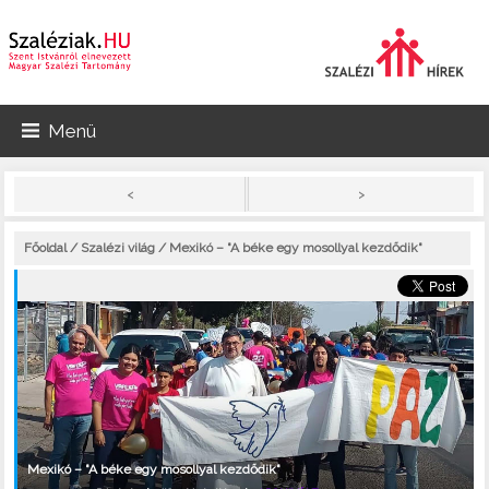
Menü
>
<
Főoldal
/
Szalézi világ
/ Mexikó – "A béke egy mosollyal kezdődik"
Mexikó – "A béke egy mosollyal kezdődik"