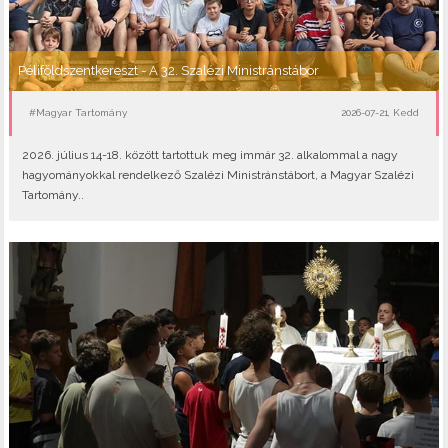
Péliföldszentkereszt - A 32. Szalézi Ministránstábor
#Magyar Tartomány
2026-07-21, Kedd
2026. július 14-18. között tartottuk meg immár 32. alkalommal a nagy
hagyományokkal rendelkező Szalézi Ministránstábort, a Magyar Szalézi
Tartomány..