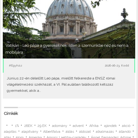
Vatikán - Leó pápa a gyerekeknek: Isten a szemünkbe néz és nem a
mobiljára
#Egyház
2026-06-23, Kedd
Június 22-én délelőtt Leó pápa, mielőtt felkereste a ENSZ római
világélelmezési székházát, a VI. Pál aulában találkozott kétszáz
gyermekkel, akik a..
Címkék
•
•
•
•
•
•
•
•
•
•
1%
28EK
29.EK
adomány
advent
Afrika
ajándék
akció
•
•
•
•
•
•
•
alapítás
alapítvány
Albertfalva
áldás
áldozat
alkalmazás
állandó
•
•
•
•
•
állás
álom
Amerika
Amoris Laetitia-családév
Ángel Fernández Artime