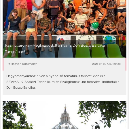
Kazincbarcika - Megkezdődött a nyár a Don Bosco Barcika
Tanodában!
#Magyar Tartomány
2026-07-02, Csütörtök
Hagyományaikhoz híven a nyár első tematikus táborát idén is a
SZÁMALK-Szalézi Technikum és Szakgimnázium fotósaival indították a
Don Bosco Barcika..