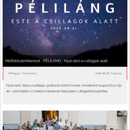
Péliföldszentkereszt - PÉLILÁNG - Nyárzáró a csillagok alatt
#Magyar Tartomány
2026-08-06, Tegnap
Nyárzáró, batyus jellegű, grillezős estre hívnak mindenkit augusztus 29-
én, szombaton 17 órától a Gerecse Natúrpark Látogatóközpontba..