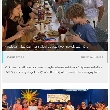
Moldova – Szalézi nyári tábor autista gyermekek számára
#Szalézi világ
2026-07-24, Péntek
Öt intenzív hét tele örömmel, meglepetésekkel és apró lépésekkel előre:
2026. június 15. és július 17. között a chişinăui szalézi ház megnyitotta..