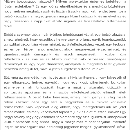
Milyen boldogságot hajszolok? Milyen projektekbe érdemes befektetni a
jövőm érdekében? Ez egy idő az elmélkedésre és a megkülönböztetésre,
hogy mélyen meghallgassuk és tisztán lássuk magunkat, rendet teremtve a
belső káoszban, amelyet gyakran magunkban hordozunk, és amelyet az év
nagy részében a napjainkat átható ingerek és tapasztalatok túlterhelése
táplál.
Ebből a szempontból a nyár értékes lehetőséggé válhat egy belső utazásra,
amely ahelyett, hogy egzotikus helyre vagy a pillanat egyik legnépszerűbb
turisztikai célpontjára vinne minket, az önfelfedezéshez vezet, egy teológiai
és emberi térben, ahol megtanulhatjuk megnevezni érzelmeinket, és
újraéleszthetjük önmagunk és mások megértését, miközben újra
felfedezzük az ima és az Abszolútummal való párbeszéd bensőséges
dimenzióját is, egy olyan dimenziót, amelynek a megfelelő terét gyakran
nehezen ismerjük fel, mivel a jelen sürgetése túlterhel minket.
Sőt, még az evangéliumban is Jézus arra hívja tanítványait, hogy kövessék őt
egy elhagyatott helyre, egyedül, hogy egy kicsit pihenjenek, burkoltan
elismerve annak fontosságát, hogy a magány pillanatait kitűzzük a
spiritualitás ápolására és a missziós elkötelezettségtől elfáradt lélek
felfrissítésére. A belső béke keresése, amely nem igényli a világ másik
felére utazást: néha egy séta a hegyekben és a minket körülvevő
természettel való kapcsolat elég ahhoz, hogy méregtelenítsünk az „élet
fáradalmaitól”, és mély kapcsolatot tapasztaljunk az élet misztériumával! Egy
hegyi ösvény vagy egy csendes naplemente egy az augusztusi ünnepekkor
kiürült városban elég ahhoz, hogy a mozgalmas mindennapjaink „mérhető
idejét” az önvizsgálat és a hitelesség jegyében megélt „gyümölcsöző idővé”