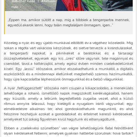
2026-07-07 Kedd |
#Aktuális
nyár
•
„Éppen ma, amikor sütött a nap, míg a többiek a tengerpartra mennek,
egyedül akarok lenni, hogy talán megtaláljam önmagam, igen…”
Közeleg a nyár, és egy újabb munkával eltöltött év a végéhez közeledik. Míg
sokan a régóta várt vakációra készülnek, és sietve tervezik a kirándulásokat,
a tengerparti napokat, a piknikeket a barátokkal és a társasági
összejöveteleket, egyesek egy kis „üres” időre vágynak, tele magánnyal és
csenddel, távol a háttérzajtól, amely egész évben minden cselekedetünket
kíséri. Egy „lassú” időszakra, amikor elszakadhatunk a munkától, a digitális
eszközöktől és a mindennapi életünket megterhelő számos házimunkától,
hogy újra kapcsolatba léphessünk önmagunkkal és a belső világunkkal.
A nyár „felfüggesztett” időszaka nem csupán a kikapcsolódás, a menekülés
lehetősége a rohanó, ismétlődő napok megszokott kerékvágásából, hanem
egy küszöb, amely a lelkünk legrejtettebb zugaiba vezet, ahol a külső
ritmus annyira lelassul, hogy kielégíti a nyugalom iránti vágyunkat; egy
elmélkedésre alkalmas tér, ahol gondoskodhatunk magunkról, és ahol
felszínre hozhatjuk azokat a gondolatokat és értelmet kereső kérdéseket,
amelyeket túl sokáig figyelmen kívül hagytunk és elhanyagoltunk.
Ebben a „cselekvési szünetben” van végre lehetőségünk fiatal felnőttként
olyan kérdéseket feltenni, amelyek gyakran háttérbe szorulnak: hová tartok?