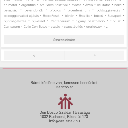
•
•
•
•
•
•
•
animátor
Argentína
Ars Sacra Fesztivál
avatás
Ázsia
beiktatás
béke
•
•
•
•
•
betegség
bevándorlók
bíboros
bicentenárium
boldoggáavatás
•
•
•
•
•
•
boldoggáavatási eljárás
BoscoFeszt
börtön
Brazília
búcsú
Budapest
•
•
•
•
•
bűnmegelőzés
bűvészet
Centenárium
cigány pasztoráció
cirkusz
•
•
•
•
• ...
Clarisseum
Colle Don Bosco
család
csapatépítés
cserkészek
Összes címke
>
<
Bármi kérdése van, keressen bennünket!
Kapcsolat
Don Bosco Szalézi Társasága
1032 Budapest, Bécsi út 173.
info@szaleziak.hu