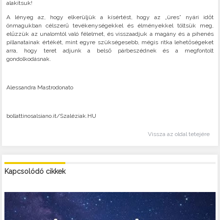
alakítsuk!
A lényeg az, hogy elkerüljük a kísértést, hogy az „üres” nyári időt
önmagukban célszerű tevékenységekkel és élményekkel töltsük meg,
elűzzük az unalomtól való félelmet, és visszaadjuk a magány és a pihenés
pillanatainak értékét, mint egyre szükségesebb, mégis ritka lehetőségeket
arra, hogy teret adjunk a belső párbeszédnek és a megfontolt
gondolkodásnak.
Alessandra Mastrodonato
bollattinosalsiano.it/Szaléziak.HU
Vissza az oldal tetejére
Kapcsolódó cikkek