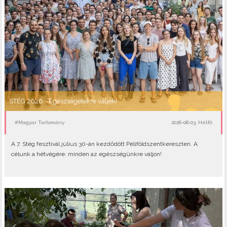
STÉG 2026 - Egészségetekre váljék!
#Magyar Tartomány
2026-08-03, Hétfő
A 7. Stég fesztivál július 30-án kezdődött Péliföldszentkereszten. A
célunk a hétvégére: minden az egészségünkre váljon!