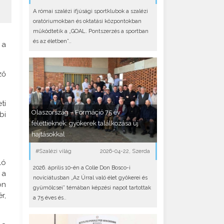
A római szalézi ifjúsági sportklubok a szalézi
oratóriumokban és oktatási központokban
működtetik a „GOAL. Pontszerzés a sportban
és az életben”..
 a
ző
ti
Olaszország – Formáció 75 év
bi
felettieknek: gyökerek találkozása új
hajtásokkal
#Szalézi világ
2026-04-22, Szerda
ló
2026. április 10-én a Colle Don Bosco-i
 a
novíciátusban „Az Úrral való élet gyökerei és
on
gyümölcsei” témában képzési napot tartottak
r,
a 75 éves és..