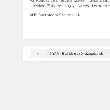
Az előadás záró része a szalézi munkatársak 
II. Vatikáni Zsinattól 2013-ig. Az előadás premi
ANS-Sacrofano/Szaléziak.HU
<
NYÁR - Itt az ideje az önvizsgálatnak