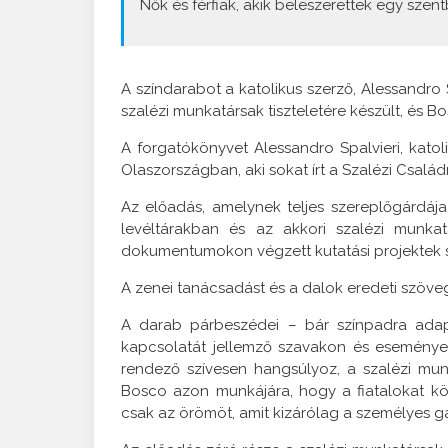
Nők és férfiak, akik beleszerettek egy szen
A színdarabot a katolikus szerző, Alessandro 
szalézi munkatársak tiszteletére készült, és Bo
A forgatókönyvet Alessandro Spalvieri, katol
Olaszországban, aki sokat írt a Szalézi Családr
Az előadás, amelynek teljes szereplőgárdája
levéltárakban és az akkori szalézi munkat
dokumentumokon végzett kutatási projektek s
A zenei tanácsadást és a dalok eredeti szövegé
A darab párbeszédei – bár színpadra adapt
kapcsolatát jellemző szavakon és eseménye
rendező szívesen hangsúlyoz, a szalézi mun
Bosco azon munkájára, hogy a fiatalokat kö
csak az örömöt, amit kizárólag a személyes g