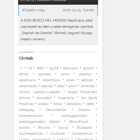
#Szalézi világ
2026-03-25, Szerda
A DON BOSCO NEL MONDO Alapítvány által
szervezett és idén a béke témájának szentelt
„Sognati da Grande” (Álmodj nagyot) ifjúsági
kreatív verseny..
Címkék
•
•
•
•
•
•
•
1%
28EK
29.EK
adomány
advent
•
•
•
•
Afrika
ajándék
akció
alapítás
•
•
•
•
alapítvány
Albertfalva
áldás
áldozat
•
•
•
•
•
alkalmazás
állandó
állás
álom
Amerika
•
Amoris Laetitia-családév
Ángel Fernández
•
•
•
Artime
animátor
Argentína
Ars Sacra
•
•
•
•
•
Fesztivál
avatás
Ázsia
beiktatás
béke
•
•
•
betegség
bevándorlók
bíboros
•
•
bicentenárium
boldoggáavatás
•
•
boldoggáavatási eljárás
BoscoFeszt
•
•
•
•
börtön
Brazília
búcsú
Budapest
•
•
•
bűnmegelőzés
bűvészet
Centenárium
•
•
•
cigány pasztoráció
cirkusz
Clarisseum