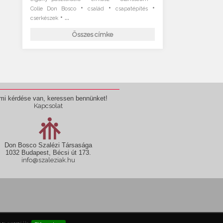
•
•
•
Colle Don Bosco
család
csapatépítés
• ...
cserkészek
Összes címke
mi kérdése van, keressen bennünket!
Kapcsolat
Don Bosco Szalézi Társasága
1032 Budapest, Bécsi út 173.
info@szaleziak.hu