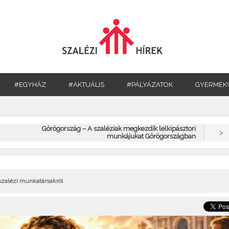
#EGYHÁZ
#AKTUÁLIS
#PÁLYÁZATOK
GYERMEK
Görögország – A szaléziak megkezdik lelkipásztori
>
munkájukat Görögországban
szalézi munkatársakról