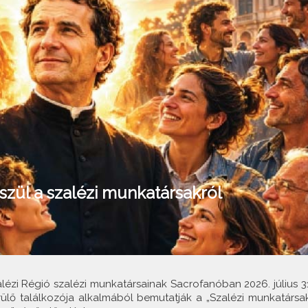
szül a szalézi munkatársakról
lézi Régió szalézi munkatársainak Sacrofanóban 2026. július 31
ülő találkozója alkalmából bemutatják a „Szalézi munkatársak