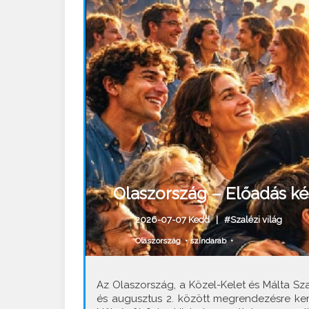
Olaszország – Előadás ké
2026-07-07 Kedd |
#Szalézi világ
Olaszország
•
színdarab
•
Az Olaszország, a Közel-Kelet és Málta Sza
és augusztus 2. között megrendezésre ker