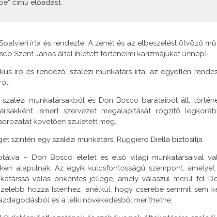
tbe” című előadást.
Spalvieri írta és rendezte. A zenét és az elbeszélést ötvöző mű
sco Szent János által ihletett történelmi karizmájukat ünnepli.
ikus író és rendező, szalézi munkatárs írta, az egyetlen rende
ól.
 szalézi munkatársakból és Don Bosco barátaiból áll, történe
ársakként ismert szervezet megalapítását rögzítő legkoráb
orozatát követően született meg.
t szintén egy szalézi munkatárs, Ruggiero Diella biztosítja.
álva – Don Bosco életét és első világi munkatársaival va
ken alapulnak. Az egyik kulcsfontosságú szempont, amelyet
katárssá válás önkéntes jellege, amely válaszul merül fel D
zelebb hozza Istenhez, anélkül, hogy cserébe semmit sem ké
azdagodásból és a lelki növekedésből meríthetne.