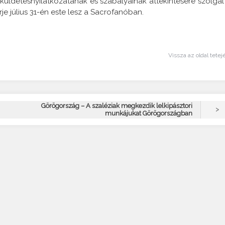
küldetésnyilatkozatának és szabályainak áttekintésére szolgál
erje július 31-én este lesz a Sacrofanóban.
Vissza az oldal tetej
Görögország – A szaléziak megkezdik lelkipásztori
>
munkájukat Görögországban