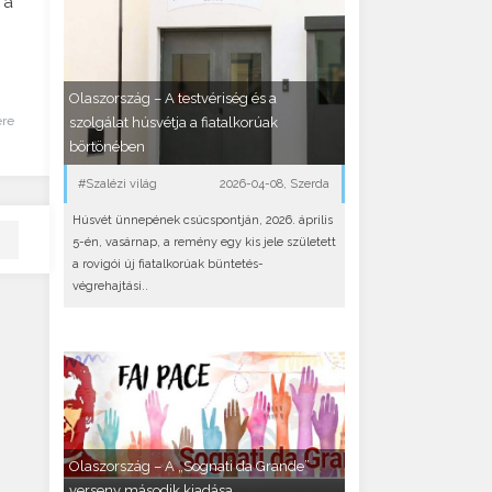
 a
Olaszország – A testvériség és a
ére
szolgálat húsvétja a fiatalkorúak
börtönében
#Szalézi világ
2026-04-08, Szerda
Húsvét ünnepének csúcspontján, 2026. április
5-én, vasárnap, a remény egy kis jele született
a rovigói új fiatalkorúak büntetés-
végrehajtási..
Olaszország – A „Sognati da Grande”
verseny második kiadása