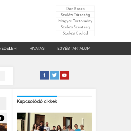
Don Bosco
Szalézi Társaság
Magyar Tartomány
Szalézi Szentség
Szalézi Család
VÉDELEM
HIVATÁS
EGYÉB TARTALOM
Kapcsolódó cikkek