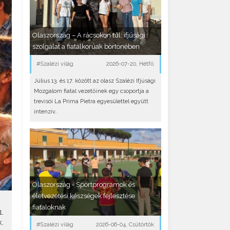
Olaszország – A rácsokon túl: ifjúsági
szolgálat a fiatalkorúak börtönében
#Szalézi világ
2026-07-20, Hétfő
Július 13. és 17. között az olasz Szalézi Ifjúsági
Mozgalom fiatal vezetőinek egy csoportja a
trevisói La Prima Pietra egyesülettel együtt
intenzív..
Olaszország - Sportprogramok és
életvezetési készségek fejlesztése
fiataloknak
.
.
#Szalézi világ
2026-06-04, Csütörtök