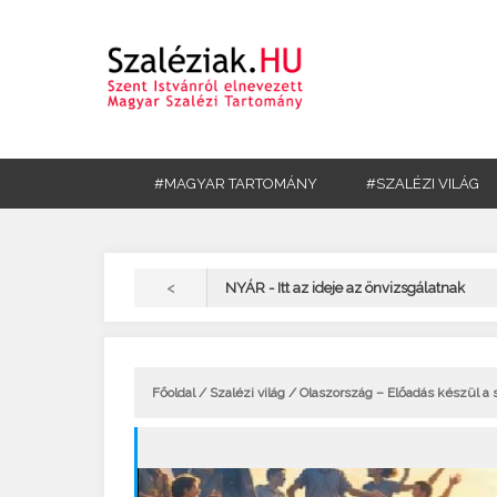
#MAGYAR TARTOMÁNY
#SZALÉZI VILÁG
<
NYÁR - Itt az ideje az önvizsgálatnak
Főoldal
/
Szalézi világ
/ Olaszország – Előadás készül a 