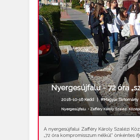
Nyergesújfalu - 72 óra „
2018-10-16 Kedd |
#Magyar Tartomány
Nyergesújfalu
•
Zafféry Károly Szalézi Közép
A nyergesújfalui Zafféry Károly Szalézi Köz
„72 óra kompromisszum nélkül” önkéntes if