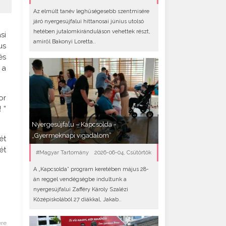
Az elmúlt tanév leghűségesebb szentmisére
járó nyergesújfalui hittanosai június utolsó
hetében jutalomkiránduláson vehettek részt,
si
amiről Bakonyi Loretta..
us
és
 a
or
 ”
Nyergesújfalu – Kapcsolda -
„Gyermeknapi vigadalom”
ét
ét
#Magyar Tartomány
2026-06-04, Csütörtök
A „Kapcsolda” program keretében május 28-
án reggel vendégségbe indultunk a
nyergesújfalui Zafféry Károly Szalézi
Középiskolából 27 diákkal, Jakab..
ére