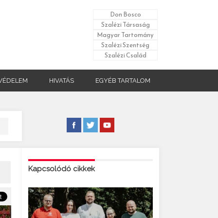
Don Bosco
Szalézi Társaság
Magyar Tartomány
Szalézi Szentség
Szalézi Család
VÉDELEM
HIVATÁS
EGYÉB TARTALOM
Kapcsolódó cikkek