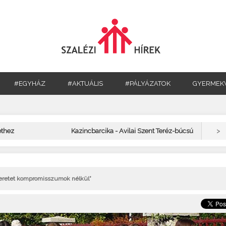
#EGYHÁZ
#AKTUÁLIS
#PÁLYÁZATOK
GYERMEK
>
ethez
Kazincbarcika - Avilai Szent Teréz-búcsú
szeretet kompromisszumok nélkül”