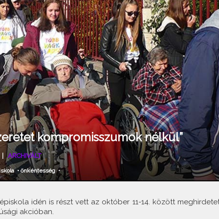
szeretet kompromisszumok nélkül”
|
ARCHIVÁLT
iskola
•
önkéntesség
•
épiskola idén is részt vett az október 11-14. között meghirdetet
júsági akcióban.