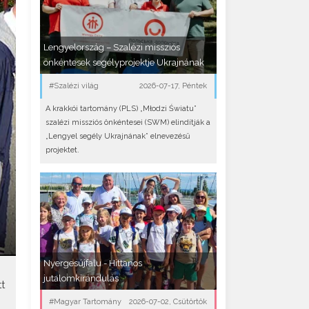
Lengyelország – Szalézi missziós
önkéntesek segélyprojektje Ukrajnának
#Szalézi világ
2026-07-17, Péntek
A krakkói tartomány (PLS) „Młodzi Światu”
szalézi missziós önkéntesei (SWM) elindítják a
„Lengyel segély Ukrajnának” elnevezésű
projektet.
Nyergesújfalu - Hittanos
jutalomkirándulás
t
#Magyar Tartomány
2026-07-02, Csütörtök