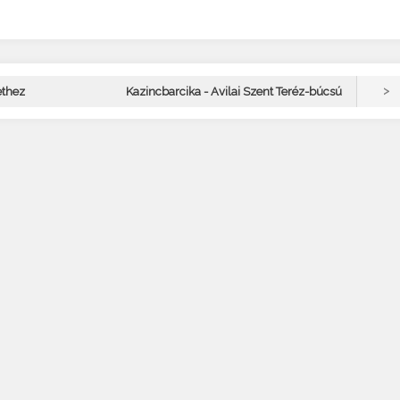
>
ethez
Kazincbarcika - Avilai Szent Teréz-búcsú