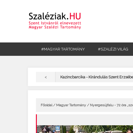
#MAGYAR TARTOMÁNY
#SZALÉZI VILÁG
<
Kazincbarcika - Kirándulás Szent Erzséb
Főoldal
/
Magyar Tartomány
/ Nyergesújfalu - 72 óra „