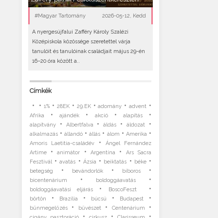
#Magyar Tartomány
2026-05-12, Kedd
A nyergesújfalui Zafféry Károly Szalézi
Középiskola közössége szeretettel várja
tanulóit és tanulóinak családjait május 29-én
16–20 óra között a..
Címkék
•
•
•
•
•
•
•
1%
28EK
29.EK
adomány
advent
•
•
•
•
Afrika
ajándék
akció
alapítás
•
•
•
•
alapítvány
Albertfalva
áldás
áldozat
•
•
•
•
•
alkalmazás
állandó
állás
álom
Amerika
•
Amoris Laetitia-családév
Ángel Fernández
•
•
•
Artime
animátor
Argentína
Ars Sacra
•
•
•
•
•
Fesztivál
avatás
Ázsia
beiktatás
béke
•
•
•
betegség
bevándorlók
bíboros
•
•
bicentenárium
boldoggáavatás
•
•
boldoggáavatási eljárás
BoscoFeszt
•
•
•
•
börtön
Brazília
búcsú
Budapest
•
•
•
bűnmegelőzés
bűvészet
Centenárium
•
•
•
cigány pasztoráció
cirkusz
Clarisseum