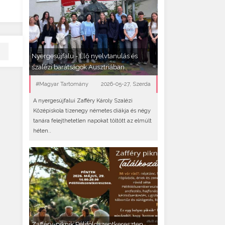
Nyergesújfalu - Élő nyelvtanulás és
szalézi barátságok Ausztriában
#Magyar Tartomány
2026-05-27, Szerda
A nyergesújfalui Zafféry Károly Szalézi
Középiskola tizenegy németes diákja és négy
tanára felejthetetlen napokat töltött az elmúlt
héten..
Zafféry-piknik Péliföldszentkereszten