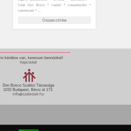
•
•
•
Colle Don Bosco
család
csapatépítés
• ...
cserkészek
Összes címke
mi kérdése van, keressen bennünket!
Kapcsolat
Don Bosco Szalézi Társasága
1032 Budapest, Bécsi út 173.
info@szaleziak.hu