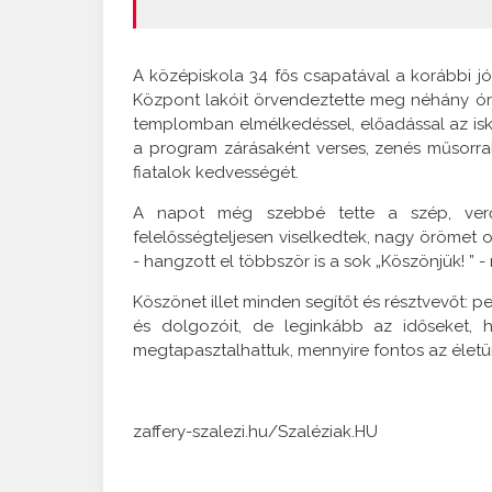
A középiskola 34 fős csapatával a korábbi jó
Központ lakóit örvendeztette meg néhány óra 
templomban elmélkedéssel, előadással az isko
a program zárásaként verses, zenés műsorral
fiatalok kedvességét.
A napot még szebbé tette a szép, verőf
felelősségteljesen viselkedtek, nagy örömet o
- hangzott el többször is a sok „Köszönjük! ” - 
Köszönet illet minden segítőt és résztvevőt: 
és dolgozóit, de leginkább az időseket, 
megtapasztalhattuk, mennyire fontos az életü
zaffery-szalezi.hu/Szaléziak.HU