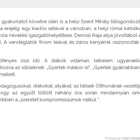
 gyakorlatot követve idén is a helyi Szent Mihály Idősgondozá
erejéig: egy kiadós sétával a városban, a helyi római katolik
la nevelési igazgatóhelyettese, Derossi Raja atya jóvoltából 
. A vendéglátók finom teával és zsíros kenyérrel viszonozták
ényes őszi idő. A diákok vidáman, lelkesen, ugyanakk
kozva az időseknek. „Gyertek máskor is!“, „Gyertek gyakrabban!
mellett.
pedagógusokat, diákokat, atyákat, az Idősek Otthonának vezetőj
hogy az együtt töltött néhány óra során mindannyian ism
nkben a „szeretet kompromisszumok nélkül “.
Vissza az oldal tetej