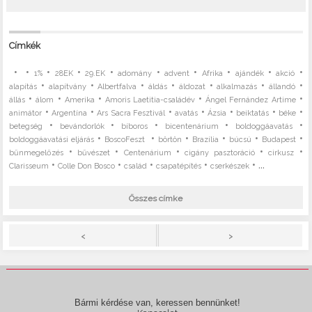
Címkék
•
•
•
•
•
•
•
•
•
•
1%
28EK
29.EK
adomány
advent
Afrika
ajándék
akció
•
•
•
•
•
•
•
alapítás
alapítvány
Albertfalva
áldás
áldozat
alkalmazás
állandó
•
•
•
•
•
állás
álom
Amerika
Amoris Laetitia-családév
Ángel Fernández Artime
•
•
•
•
•
•
•
animátor
Argentína
Ars Sacra Fesztivál
avatás
Ázsia
beiktatás
béke
•
•
•
•
•
betegség
bevándorlók
bíboros
bicentenárium
boldoggáavatás
•
•
•
•
•
•
boldoggáavatási eljárás
BoscoFeszt
börtön
Brazília
búcsú
Budapest
•
•
•
•
•
bűnmegelőzés
bűvészet
Centenárium
cigány pasztoráció
cirkusz
•
•
•
•
• ...
Clarisseum
Colle Don Bosco
család
csapatépítés
cserkészek
Összes címke
>
<
Bármi kérdése van, keressen bennünket!