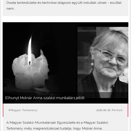
Óvoda tantestülete és technikai dolgozói együtt indultak útnak - ezúttal
nem..
Elhunyt Molnár Anna szalézi munkatárs jelölt
#Magyar Tartomány
2026-06-26, Péntek
A Magyar Szalézi Munkatársak Egyesülete és a Magyar Szalézi
Tartomány mély megrendüléssel tudatja, hogy Molnár Anna,