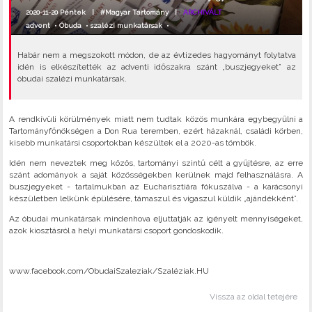
2020-11-20 Péntek |
#Magyar Tartomány
|
ARCHIVÁLT
advent
•
Óbuda
•
szalézi munkatársak
•
Habár nem a megszokott módon, de az évtizedes hagyományt folytatva
idén is elkészítették az adventi időszakra szánt „buszjegyeket” az
óbudai szalézi munkatársak.
A rendkívüli körülmények miatt nem tudtak közös munkára egybegyűlni a
Tartományfőnökségen a Don Rua teremben, ezért házaknál, családi körben,
kisebb munkatársi csoportokban készültek el a 2020-as tömbök.
Idén nem neveztek meg közös, tartományi szintű célt a gyűjtésre, az erre
szánt adományok a saját közösségekben kerülnek majd felhasználásra. A
buszjegyeket - tartalmukban az Eucharisztiára fókuszálva - a karácsonyi
készületben lelkünk épülésére, támaszul és vigaszul küldik „ajándékként”.
Az óbudai munkatársak mindenhova eljuttatják az igényelt mennyiségeket,
azok kiosztásról a helyi munkatársi csoport gondoskodik.
www.facebook.com/ObudaiSzaleziak/Szaléziak.HU
Vissza az oldal tetejére