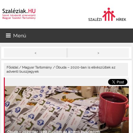
Menü
>
<
Főoldal
/
Magyar Tartomány
/ Óbuda – 2020-ban is elkészültek az
adventi buszjegyek
Óbuda – 2020-ban is elkészültek az adventi buszjegyek