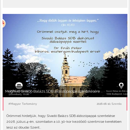
Meghívó Sivadó Balázs SDB áldozópappá szentelésére
#Magyar Tartomány
2026-06-10, Szerda
Örömmel hirdetjük, hogy Sivadó Balázs SDB áldozópappá szentelése
2026. július 4-én, szombaton a 10.30-kor kezdődő szentmise keretében
lesz az óbudai Szent..