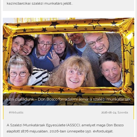
kazincbarcikai szalézi munkatárs jelölt..
A mi családunk – Don Bosco forradalmi álma: a szalézi munkatársak
#Aktuális
2026-06-24, Szerda
A Szalézi Munkatársak Egyesülete (ASSCC), amelyet maga Don Bosco
alapított 1876 májusában, 2026-ban ünnepelte 150. évfordulóját.