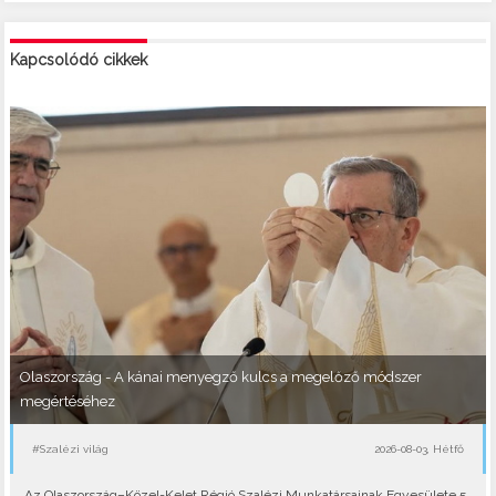
Kapcsolódó cikkek
Olaszország - A kánai menyegző kulcs a megelőző módszer
megértéséhez
#Szalézi világ
2026-08-03, Hétfő
Az Olaszország–Közel-Kelet Régió Szalézi Munkatársainak Egyesülete 5.