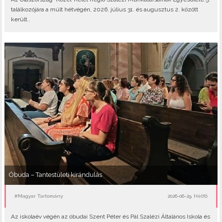
találkozójára a múlt hétvégén, 2026. július 31. és augusztus 2. között
került..
Óbuda – Tantestületi kirándulás
#Magyar Tartomány
2026-06-29, Hétfő
Az iskolaév végén az óbudai Szent Péter és Pál Szalézi Általános Iskola és