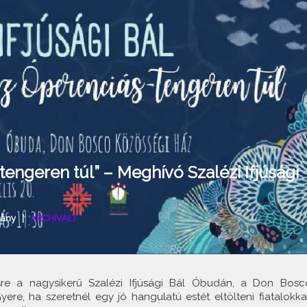
engeren túl” – Meghívó Szalézi Ifjúsági
mány
|
ARCHIVÁLT
re a nagysikerű Szalézi Ifjúsági Bál Óbudán, a Don Bosc
yere, ha szeretnél egy jó hangulatú estét eltölteni fiatalokkal