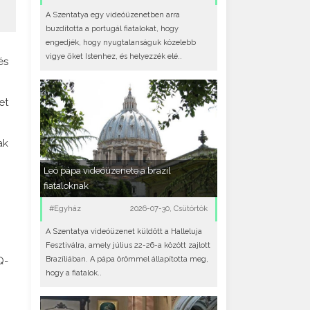
A Szentatya egy videóüzenetben arra
buzdította a portugál fiatalokat, hogy
engedjék, hogy nyugtalanságuk közelebb
vigye őket Istenhez, és helyezzék elé..
és
et
ak
Leó pápa videóüzenete a brazil
fiataloknak
#Egyház
2026-07-30, Csütörtök
A Szentatya videóüzenet küldött a Halleluja
Fesztiválra, amely július 22-26-a között zajlott
Q-
Brazíliában. A pápa örömmel állapította meg,
hogy a fiatalok..