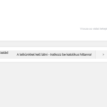
Vissza az oldal tetej
Család
>
A lelkünkkel kell látni - Iratkozz be katolikus hittanra!