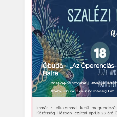
Óbuda – „Az Óperenciás-t
Bálra
2024-04-06 Szombat |
#Magyar Tarto
fiatalok
•
Óbuda
•
Don Bosco Közösségi Ház
•
Immár 4. alkalommal kerül megrendezés
Közösségi Házban, ezúttal április 20-án! G