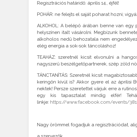
Regisztrációs határidő: április 14., éjfél!
POHÁR: ne felejts el saját poharat hozni; vig
ALKOHOL: A belépő árában benne van egy po
helyszínen italt vásárolni. Megbízunk bennete
alkoholos nedű behozatala nem engedélyezet
elég energia a sok-sok táncoláshoz!
TEAHÁZ: szeretnél kicsit elvonulni a hang
nagyszerű beszélgetőpartnerek, szép zöld nö
TÁNCTANÍTÁS: Szeretnél kicsit magabiztosabb
keringőn kívül is? Akkor gyere el az április
nektek! Persze szeretettel várjuk erre a rutino
egy kis tapasztalat mindig elfér! Te
linkje:
https://www.facebook.com/events/38
Nagy örömmel fogadjuk a regisztrációdat, alig
a szervezők