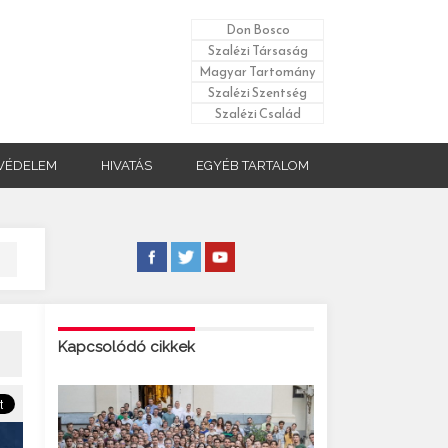
Don Bosco
Szalézi Társaság
Magyar Tartomány
Szalézi Szentség
Szalézi Család
VÉDELEM
HIVATÁS
EGYÉB TARTALOM
Kapcsolódó cikkek