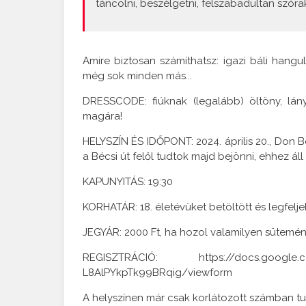
táncolni, beszélgetni, felszabadultan szóra
Amire biztosan számíthatsz: igazi báli hangu
még sok minden más...
DRESSCODE: fiúknak (legalább) öltöny, lá
magára!
HELYSZÍN ÉS IDŐPONT: 2024. április 20., Don 
a Bécsi út felől tudtok majd bejönni, ehhez á
KAPUNYITÁS: 19:30
KORHATÁR: 18. életévüket betöltött és legfelje
JEGYÁR: 2000 Ft, ha hozol valamilyen sütemény
REGISZTRÁCIÓ: https://docs.google.co
L8AlPYkpTk99BRqig/viewform
A helyszínen már csak korlátozott számban tu