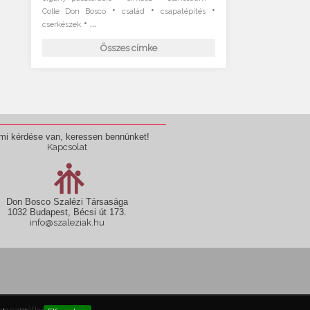
•
•
•
Colle Don Bosco
család
csapatépítés
• ...
cserkészek
Összes címke
mi kérdése van, keressen bennünket!
Kapcsolat
Don Bosco Szalézi Társasága
1032 Budapest, Bécsi út 173.
info@szaleziak.hu