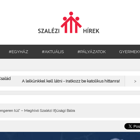
#EGYHÁZ
#AKTUÁLIS
#PÁLYÁZATOK
GYERMEK
Család
>
A lelkünkkel kell látni - Iratkozz be katolikus hittanra!
geren túl” – Meghívó Szalézi Ifjúsági Bálra