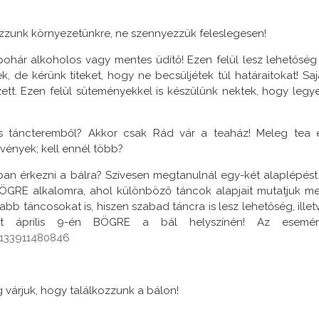
yázzunk környezetünkre, ne szennyezzük feleslegesen!
hár alkoholos vagy mentes üdítő! Ezen felül lesz lehetőség
k, de kérünk titeket, hogy ne becsüljétek túl határaitokat! Saj
t. Ezen felül süteményekkel is készülünk nektek, hogy legy
os táncteremből? Akkor csak Rád vár a teaház! Meleg tea 
vények; kell ennél több?
an érkezni a bálra? Szívesen megtanulnál egy-két alaplépést
i BÖGRE alkalomra, ahol különböző táncok alapjait mutatjuk m
sabb táncosokat is, hiszen szabad táncra is lesz lehetőség, illet
hát április 9-én BÖGRE a bál helyszínén! Az esemé
1133911480846
 várjuk, hogy találkozzunk a bálon!