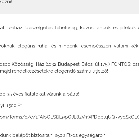
kozni!
lat, teaház, beszélgetési lehetőség, közös táncok és játékok 
nyoknak elegáns ruha, és mindenki csempésszen valami kék
Bosco Közösségi Ház (1032 Budapest, Bécsi út 175.) FONTOS: cs
ll majd rendelkezésetekre elegendő számú útjelző!
bb 35 éves fiatalokat várunk a bálra!
t, 1500 Ft
m/forms/d/e/1FAIpQLSfJL9pQJL8zVmXPDdplqUQ7vydSxOL
dunk belépőt biztosítani 2500 Ft-os egységáron.