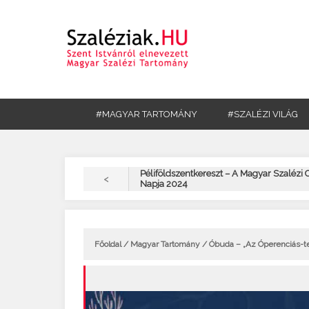
#MAGYAR TARTOMÁNY
#SZALÉZI VILÁG
Péliföldszentkereszt – A Magyar Szalézi 
<
Napja 2024
Főoldal
/
Magyar Tartomány
/ Óbuda – „Az Óperenciás-ten