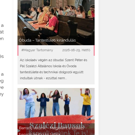
 a
át
en
Óbuda – Tantestületi kirándulás
#Magyar Tartomány
2026-06-29, Hétfő
és
Az iskolaév végén az óbudai Szent Péter és
Pál Szalézi Általános Iskola és Óvoda
tantestülete és technikai dolgozói együtt
 a
indultak útnak - ezúttal nem..
eg
ve
ny
Bansolj velünk! - Megjelent a szalézi
bansok lejátszási listája