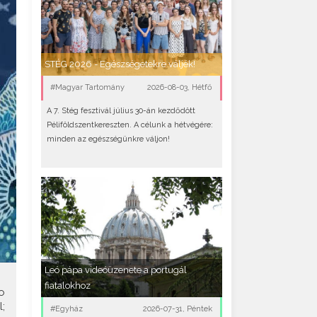
STÉG 2026 - Egészségetekre váljék!
#Magyar Tartomány
2026-08-03, Hétfő
A 7. Stég fesztivál július 30-án kezdődött
Péliföldszentkereszten. A célunk a hétvégére:
minden az egészségünkre váljon!
Leó pápa videóüzenete a portugál
fiatalokhoz
o
;
#Egyház
2026-07-31, Péntek