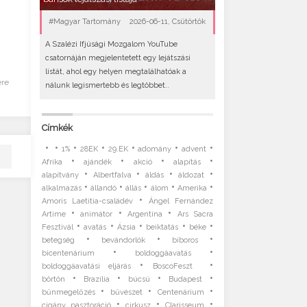
#Magyar Tartomány
2026-06-11, Csütörtök
A Szalézi Ifjúsági Mozgalom YouTube
csatornáján megjelentetett egy lejátszási
listát, ahol egy helyen megtalálhatóak a
ére
nálunk legismertebb és legtöbbet..
Címkék
•
•
•
•
•
•
•
1%
28EK
29.EK
adomány
advent
•
•
•
•
Afrika
ajándék
akció
alapítás
•
•
•
•
alapítvány
Albertfalva
áldás
áldozat
•
•
•
•
•
alkalmazás
állandó
állás
álom
Amerika
•
Amoris Laetitia-családév
Ángel Fernández
•
•
•
Artime
animátor
Argentína
Ars Sacra
•
•
•
•
•
Fesztivál
avatás
Ázsia
beiktatás
béke
•
•
•
betegség
bevándorlók
bíboros
•
•
bicentenárium
boldoggáavatás
•
•
boldoggáavatási eljárás
BoscoFeszt
•
•
•
•
börtön
Brazília
búcsú
Budapest
•
•
•
bűnmegelőzés
bűvészet
Centenárium
•
•
•
cigány pasztoráció
cirkusz
Clarisseum