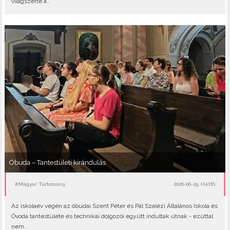
világszerte a..
Óbuda – Tantestületi kirándulás
#Magyar Tartomány
2026-06-29, Hétfő
Az iskolaév végén az óbudai Szent Péter és Pál Szalézi Általános Iskola és
Óvoda tantestülete és technikai dolgozói együtt indultak útnak - ezúttal
nem..