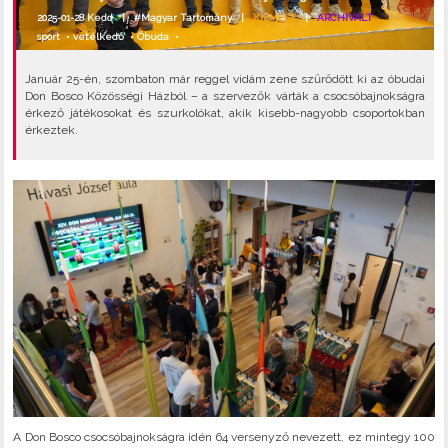
2025-01-28 Kedd |
#Magyar Tartomány
|
KIEMELT
|
ARCHIVÁLT
sport
•
vetélkedő
•
Óbuda
•
Január 25-én, szombaton már reggel vidám zene szűrődött ki az óbudai
Don Bosco Közösségi Házból – a szervezők várták a csocsóbajnokságra
érkező játékosokat és szurkolókat, akik kisebb-nagyobb csoportokban
érkeztek.
A Don Bosco csocsóbajnokságra idén 64 versenyző nevezett, ez mintegy 100