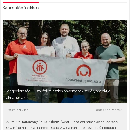
Kapcsolódó cikkek
Lengyelország – Szalézi missziós önkéntesek segélyprojektje
Ukrajnának
#Szalézi világ
2026-07-17, Péntek
A krakkói tartomány (PLS) „Młodzi Światu” szalézi missziós önkéntesei
(SWM) elindítják a „Lengyel segély Ukrajnának” elnevezésű projektet.