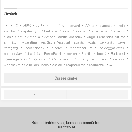
Címkék
•
•
•
•
•
•
•
•
•
•
1%
28EK
29.EK
adomány
advent
Afrika
ajándék
akció
•
•
•
•
•
•
•
alapítás
alapítvány
Albertfalva
áldás
áldozat
alkalmazás
állandó
•
•
•
•
•
állás
álom
Amerika
Amoris Laetitia-családév
Ángel Fernández Artime
•
•
•
•
•
•
•
animátor
Argentína
Ars Sacra Fesztivál
avatás
Ázsia
beiktatás
béke
•
•
•
•
•
betegség
bevándorlók
bíboros
bicentenárium
boldoggáavatás
•
•
•
•
•
•
boldoggáavatási eljárás
BoscoFeszt
börtön
Brazília
búcsú
Budapest
•
•
•
•
•
bűnmegelőzés
bűvészet
Centenárium
cigány pasztoráció
cirkusz
•
•
•
•
• ...
Clarisseum
Colle Don Bosco
család
csapatépítés
cserkészek
Összes címke
>
<
Bármi kérdése van, keressen bennünket!
Kapcsolat