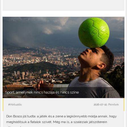
Sport, amelynek nincs hazája és nincs színe
#Aktuális
2026-07-10, Péntek
Don Bosco jól tudta: a játék és a zene a legkönnyebb módja annak, hogy
meghódítsuk a fiatalok szívét. Még ma is, a szaléziak játszóterein