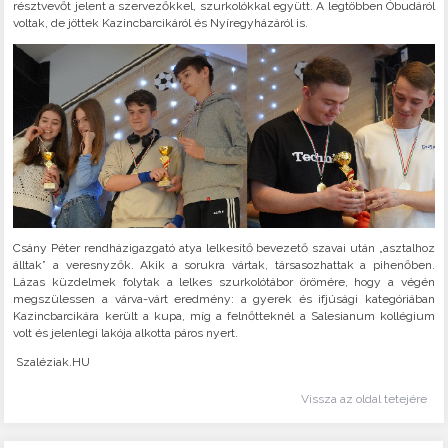
résztvevőt jelent a szervezőkkel, szurkolókkal együtt. A legtöbben Óbudáról
voltak, de jöttek Kazincbarcikáról és Nyíregyházáról is.
Csány Péter rendházigazgató atya lelkesítő bevezető szavai után „asztalhoz
álltak” a veresnyzők. Akik a sorukra vártak, társasozhattak a pihenőben.
Lázas küzdelmek folytak a lelkes szurkolótábor örömére, hogy a végén
megszülessen a várva-várt eredmény: a gyerek és ifjúsági kategóriában
Kazincbarcikára került a kupa, míg a felnőtteknél a Salesianum kollégium
volt és jelenlegi lakója alkotta páros nyert.
Szaléziak.HU
Vissza az oldal tetejére