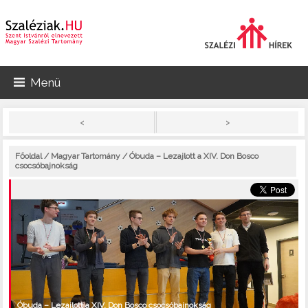
Menü
>
<
Főoldal
/
Magyar Tartomány
/ Óbuda – Lezajlott a XIV. Don Bosco
csocsóbajnokság
Óbuda – Lezajlott a XIV. Don Bosco csocsóbajnokság