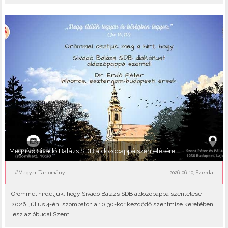
Meghívó Sivadó Balázs SDB áldozópappá szentelésére
#Magyar Tartomány
2026-06-10, Szerda
Örömmel hirdetjük, hogy Sivadó Balázs SDB áldozópappá szentelése
2026. július 4-én, szombaton a 10.30-kor kezdődő szentmise keretében
lesz az óbudai Szent..