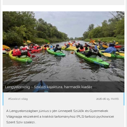
Lengyelország – Szalézi kajaktúra, harmadik kiadás
#Szalézi világ
2026-06-15, Hétfő
A Lengyelországban június 1-jén ünnepelt Szülők és Gyermekek
Világnapja részeként a krakkói tartományhoz (PLS) tartozó pychowicei
Szent Szív szalézi..