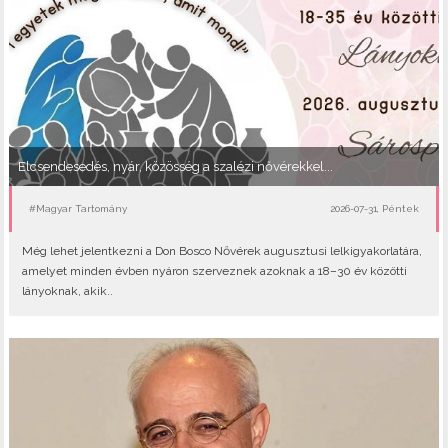
Elcsendesedés, nyár, közösség a szalézi nővérekkel...
#Magyar Tartomány
2026-07-31, Péntek
Még lehet jelentkezni a Don Bosco Nővérek augusztusi lelkigyakorlatára,
amelyet minden évben nyáron szerveznek azoknak a 18–30 év közötti
lányoknak, akik..