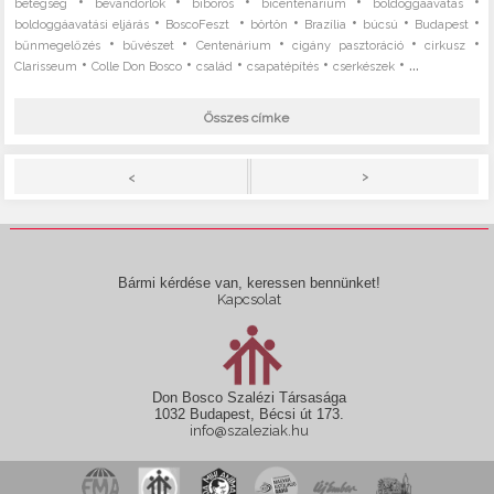
•
•
•
•
•
betegség
bevándorlók
bíboros
bicentenárium
boldoggáavatás
•
•
•
•
•
•
boldoggáavatási eljárás
BoscoFeszt
börtön
Brazília
búcsú
Budapest
•
•
•
•
•
bűnmegelőzés
bűvészet
Centenárium
cigány pasztoráció
cirkusz
•
•
•
•
• ...
Clarisseum
Colle Don Bosco
család
csapatépítés
cserkészek
Összes címke
>
<
Bármi kérdése van, keressen bennünket!
Kapcsolat
Don Bosco Szalézi Társasága
1032 Budapest, Bécsi út 173.
info@szaleziak.hu