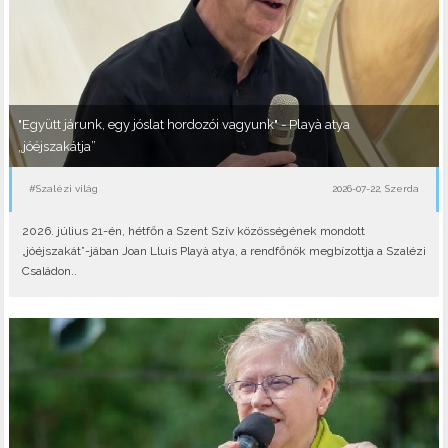
"Együtt járunk, egy jóslat hordozói vagyunk" - Playà atya
„jóéjszakátja”
#Szalézi világ
2026-07-22, Szerda
2026. július 21-én, hétfőn a Szent Szív közösségének mondott
„jóéjszakát”-jában Joan Lluis Playà atya, a rendfőnök megbízottja a Szalézi
Családon..