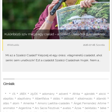
Különböző szív mégis egy család – a Szalézi Családról gyerekeknek
#Aktuális
2026-07-08, Szerda
Mi az a Szalézi Család? Képzelj el egy óriási, világméretű családot, ahol
senki sem unatkozik! Ezt a családot Szalézi Családnak hívják. Nem a..
Címkék
•
•
•
•
•
•
•
•
•
•
1%
28EK
29.EK
adomány
advent
Afrika
ajándék
akció
•
•
•
•
•
•
•
alapítás
alapítvány
Albertfalva
áldás
áldozat
alkalmazás
állandó
•
•
•
•
•
állás
álom
Amerika
Amoris Laetitia-családév
Ángel Fernández Artime
•
•
•
•
•
•
•
animátor
Argentína
Ars Sacra Fesztivál
avatás
Ázsia
beiktatás
béke