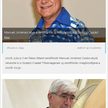
Manuel Jiménez atya a rendfőnök új megbízottja a Szalézi Család
felé
#Szalézi világ
2026-07-30, Csütörtök
2026. július 7-én Fabio Attard rendfőnök Manuel Jiménez Castro atyát
nevezte ki a Szalézi Család Titkárságának új rendfőnöki megbízottjává a
2026–2032..