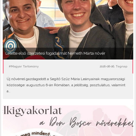
Letette első szerzetesi fogadalmát Németh Márta nővér
#Magyar Tartomány
2026-08-06, Tegnap
Új nővérrel gazdagodott a Segítő Szűz Mária Leányainak magyarországi
közössége: augusztus 6-án Rómában, a jelöltség, posztulátus, valamint
a..