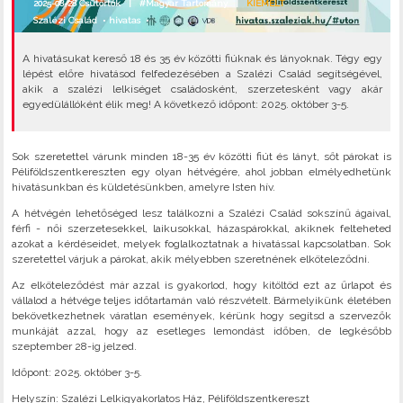
2025-08-28 Csütörtök |
#Magyar Tartomány
|
KIEMELT
Szalézi Család
•
hivatas
•
A hivatásukat kereső 18 és 35 év közötti fiúknak és lányoknak. Tégy egy
lépést előre hivatásod felfedezésében a Szalézi Család segítségével,
akik a szalézi lelkiséget családosként, szerzetesként vagy akár
egyedülállóként élik meg! A következő időpont: 2025. október 3-5.
Sok szeretettel várunk minden 18-35 év közötti fiút és lányt, sőt párokat is
Péliföldszentkereszten egy olyan hétvégére, ahol jobban elmélyedhetünk
hivatásunkban és küldetésünkben, amelyre Isten hív.
A hétvégén lehetőséged lesz találkozni a Szalézi Család sokszínű ágaival,
férfi - női szerzetesekkel, laikusokkal, házaspárokkal, akiknek felteheted
azokat a kérdéseidet, melyek foglalkoztatnak a hivatással kapcsolatban. Sok
szeretettel várjuk a párokat, akik mélyebben szeretnének elköteleződni.
Az elköteleződést már azzal is gyakorlod, hogy kitöltöd ezt az űrlapot és
vállalod a hétvége teljes időtartamán való részvételt. Bármelyikünk életében
bekövetkezhetnek váratlan események, kérünk hogy segítsd a szervezők
munkáját azzal, hogy az esetleges lemondást időben, de legkésőbb
szeptember 28-ig jelzed.
Időpont: 2025. október 3-5.
Helyszín: Szalézi Lelkigyakorlatos Ház, Péliföldszentkereszt