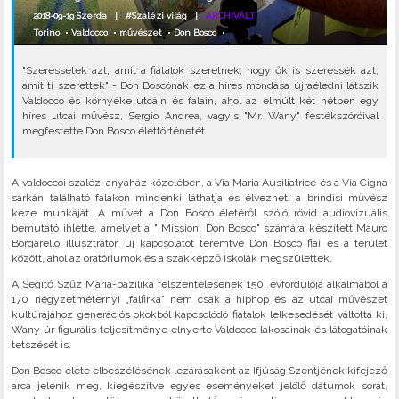
2018-09-19 Szerda |
#Szalézi világ
|
ARCHIVÁLT
Torino
•
Valdocco
•
művészet
•
Don Bosco
•
"Szeressétek azt, amit a fiatalok szeretnek, hogy ők is szeressék azt,
amit ti szerettek" - Don Boscónak ez a híres mondása újraéledni látszik
Valdocco és környéke utcáin és falain, ahol az elmúlt két hétben egy
híres utcai művész, Sergio Andrea, vagyis "Mr. Wany" festékszóróival
megfestette Don Bosco élettörténetét.
A valdoccói szalézi anyaház közelében, a Via Maria Ausiliatrice és a Via Cigna
sarkán található falakon mindenki láthatja és élvezheti a brindisi művész
keze munkáját. A művet a Don Bosco életéről szóló rövid audiovizuális
bemutató ihlette, amelyet a " Missioni Don Bosco" számára készített Mauro
Borgarello illusztrátor, új kapcsolatot teremtve Don Bosco fiai és a terület
között, ahol az oratóriumok és a szakképző iskolák megszülettek.
A Segítő Szűz Mária-bazilika felszentelésének 150. évfordulója alkalmából a
170 négyzetméternyi „falfirka” nem csak a hiphop és az utcai művészet
kultúrájához generációs okokból kapcsolódó fiatalok lelkesedését váltotta ki,
Wany úr figurális teljesítménye elnyerte Valdocco lakosainak és látogatóinak
tetszését is.
Don Bosco élete elbeszélésének lezárásaként az Ifjúság Szentjének kifejező
arca jelenik meg, kiegészítve egyes eseményeket jelölő dátumok sorát,