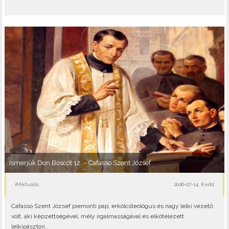
Ismerjük Don Boscót 12. – Cafasso Szent József
#Aktuális
2026-07-14, Kedd
Cafasso Szent József piemonti pap, erkölcsteológus és nagy lelki vezető
volt, aki képzettségével, mély irgalmasságával és elkötelezett
lelkipásztori..