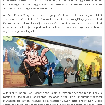
amelyeken keresztül nyomon követhető a piemonti pap gyermekkora és
munkássága, az a nagyszerű mű, amely a tizenkilencedik század
Torinójában az utcagyerekekkel indult.
A "Don Bosco Story" kellemes meglepetés lesz az Aurora negyed lakói
számára, a zarándokok számára, akik nap mint nap meglátogatják a szalézi
főtemplomot, valamint az új szaléziak és barátaink számára, akik a szalézi
misszionáriusok 149. csoportjának indulására érkeznek majd ide a hónap
végén az egész világból.
A torinói "Missioni Don Bosco" azért is állt a kezdeményezés mellé, hogy a
fiatalokkal foglalkozó szerzetes családot olyan képi megfogalmazással
mutassák be, amely fiatalos, és a fiatalok nyelvén szól, ahogy Don Bosco
eredetileg tette, egy szép benyomás, amit a mai misszionáriusok magukkal