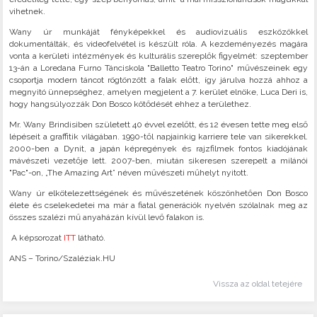
vihetnek.
Wany úr munkáját fényképekkel és audiovizuális eszközökkel
dokumentálták, és videofelvétel is készült róla. A kezdeményezés magára
vonta a kerületi intézmények és kulturális szereplők figyelmét: szeptember
13-án a Loredana Furno Tánciskola "Balletto Teatro Torino" művészeinek egy
csoportja modern táncot rögtönzött a falak előtt, így járulva hozzá ahhoz a
megnyitó ünnepséghez, amelyen megjelent a 7. kerület elnöke, Luca Deri is,
hogy hangsúlyozzák Don Bosco kötődését ehhez a területhez.
Mr. Wany Brindisiben született 40 évvel ezelőtt, és 12 évesen tette meg első
lépéseit a graffitik világában. 1990-től napjainkig karriere tele van sikerekkel.
2000-ben a Dynit, a japán képregények és rajzfilmek fontos kiadójának
mávészeti vezetője lett. 2007-ben, miután sikeresen szerepelt a milánói
"Pac"-on, „The Amazing Art” néven művészeti műhelyt nyitott.
Wany úr elkötelezettségének és művészetének köszönhetően Don Bosco
élete és cselekedetei ma már a fiatal generációk nyelvén szólalnak meg az
összes szalézi mű anyaházán kívül levő falakon is.
A képsorozat
ITT
látható.
ANS – Torino/Szaléziak.HU
Vissza az oldal tetejére