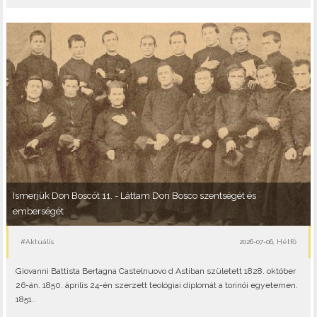
Ismerjük Don Boscót 11. - Láttam Don Bosco szentségét és
emberségét
#Aktuális
2026-07-06, Hétfő
Giovanni Battista Bertagna Castelnuovo d Astiban született 1828. október
26-án. 1850. április 24-én szerzett teológiai diplomát a torinói egyetemen.
1851..