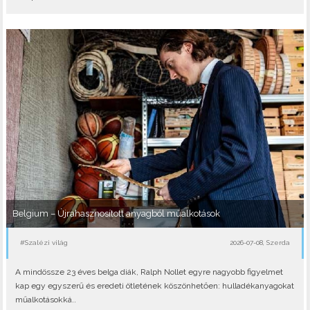
Belgium – Újrahasznosított anyagból műalkotások
#Szalézi világ
2026-07-08, Szerda
A mindössze 23 éves belga diák, Ralph Nollet egyre nagyobb figyelmet
kap egy egyszerű és eredeti ötletének köszönhetően: hulladékanyagokat
műalkotásokká..