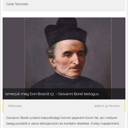
Carlo Tancredi..
Ismerjük meg Don Boscót 13. – Giovanni Borel teológus
#Aktuális
2026-07-31, Péntek
Giovanni Borel szilárd képzettségű torinói papként tűnik fel, aki mélyen
beágyazódott a város lelkipásztori és karitatív életébe. Királyi káplánként,..