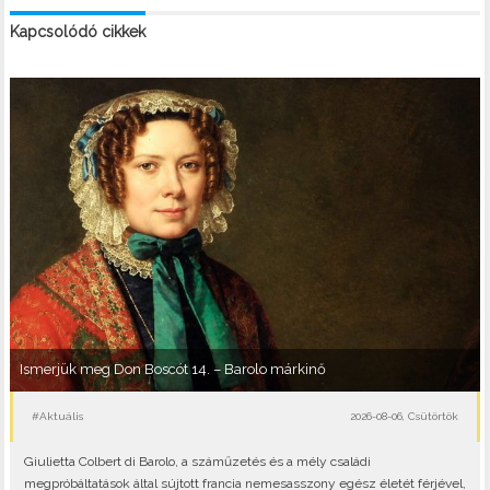
Kapcsolódó cikkek
Ismerjük meg Don Boscót 14. – Barolo márkinő
#Aktuális
2026-08-06, Csütörtök
Giulietta Colbert di Barolo, a száműzetés és a mély családi
megpróbáltatások által sújtott francia nemesasszony egész életét férjével,