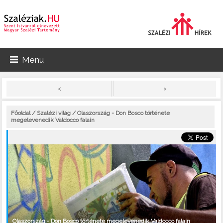
Menü
>
<
Főoldal
/
Szalézi világ
/ Olaszország - Don Bosco története
megelevenedik Valdocco falain
Olaszország - Don Bosco története megelevenedik Valdocco falain