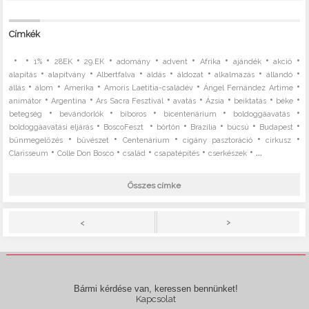
Címkék
•
•
•
•
•
•
•
•
•
•
1%
28EK
29.EK
adomány
advent
Afrika
ajándék
akció
•
•
•
•
•
•
•
alapítás
alapítvány
Albertfalva
áldás
áldozat
alkalmazás
állandó
•
•
•
•
•
állás
álom
Amerika
Amoris Laetitia-családév
Ángel Fernández Artime
•
•
•
•
•
•
•
animátor
Argentína
Ars Sacra Fesztivál
avatás
Ázsia
beiktatás
béke
•
•
•
•
•
betegség
bevándorlók
bíboros
bicentenárium
boldoggáavatás
•
•
•
•
•
•
boldoggáavatási eljárás
BoscoFeszt
börtön
Brazília
búcsú
Budapest
•
•
•
•
•
bűnmegelőzés
bűvészet
Centenárium
cigány pasztoráció
cirkusz
•
•
•
•
• ...
Clarisseum
Colle Don Bosco
család
csapatépítés
cserkészek
Összes címke
>
<
Bármi kérdése van, keressen bennünket!
Kapcsolat