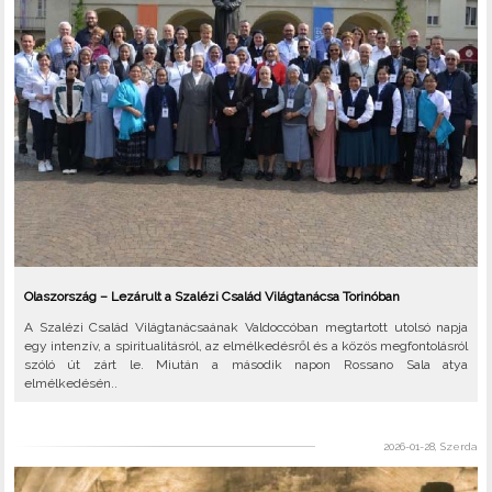
Olaszország – Lezárult a Szalézi Család Világtanácsa Torinóban
A Szalézi Család Világtanácsaának Valdoccóban megtartott utolsó napja
egy intenzív, a spiritualitásról, az elmélkedésről és a közös megfontolásról
szóló út zárt le. Miután a második napon Rossano Sala atya
elmélkedésén..
2026-01-28, Szerda