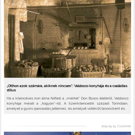
„Otthon azok számára, akiknek nincsen”: Valdocco konyhája és a családias
stílus
Ha a kilencéves kori álma felfedi a „miértet” Don Bosco életéről, Valdocco
konyhája mesél a „hogyan”-ról. A tizenkilencedik századi Torinóban,
amelyet a gyors iparosodás jellemez, és amelyet vidékről tanoncként és..
2025-09-25, Csütörtök