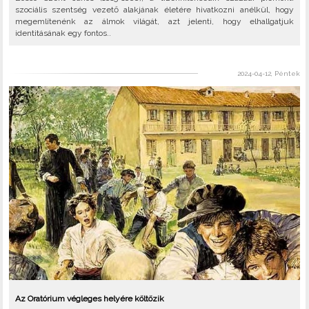
szociális szentség vezető alakjának életére hivatkozni anélkül, hogy
megemlítenénk az álmok világát, azt jelenti, hogy elhallgatjuk
identitásának egy fontos..
2024-04-12, Péntek
Az Oratórium végleges helyére költözik