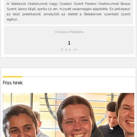
A Valdoccói Oratóriumot (vagy Szalézi Szent Ferenc Oratóriumot) Bosco
Szent János 1846. április 12-én, húsvét vasárnapján alapította. Ez jelképezi
az első prédikációt, amelyből az életét a fiataloknak szentelő szent
egész..
Vissza a főoldalra
1
2
3
4
>>
Friss hírek