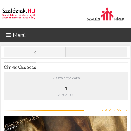
Menü
<
Címke: Valdocco
Vissza a főoldalra
1
2
3
4
>>
2026-06-12, Péntek