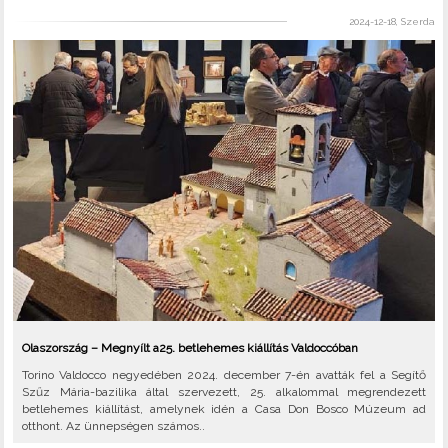
2024-12-18, Szerda
Olaszország – Megnyílt a25. betlehemes kiállítás Valdoccóban
Torino Valdocco negyedében 2024. december 7-én avatták fel a Segítő
Szűz Mária-bazilika által szervezett, 25. alkalommal megrendezett
betlehemes kiállítást, amelynek idén a Casa Don Bosco Múzeum ad
otthont. Az ünnepségen számos..