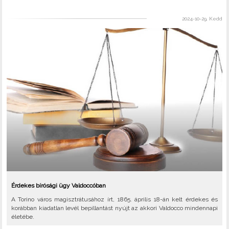
2024-10-29, Kedd
Érdekes bírósági ügy Valdoccóban
A Torino város magisztrátusához írt, 1865. április 18-án kelt érdekes és
korábban kiadatlan levél bepillantást nyújt az akkori Valdocco mindennapi
életébe.