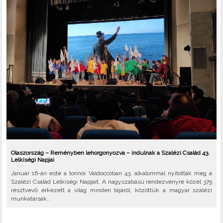
Olaszország – Reményben lehorgonyozva – indulnak a Szalézi Család 43.
Lelkiségi Napjai
Január 16-án este a torinói Valdoccóban 43. alkalommal nyitották meg a
Szalézi Család Lelkiségi Napjait. A nagyszabású rendezvényre közel 375
résztvevő érkezett a világ minden tájáról, közöttük a magyar szalézi
munkatársak..