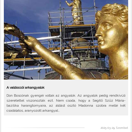
A valdoccói arkangyalok
Don Boscónak gyengéi voltak az angyalok. Az angyalok pedig rendkívüli
szeretettel viszonozták ezt. Nem csoda, hogy a Segítő Szűz Mária-
bazilika harangtornyaira, az áldást osztó Madonna szobra mellé két
csodálatos, aranyozott arkangyal..
2025-03-29, Szombat