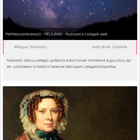
Péliföldszentkereszt - PÉLILÁNG - Nyárzáró a csillagok alatt
#Magyar Tartomány
2026-08-06, Csütörtök
Nyárzáró, batyus jellegű, grillezős estre hívnak mindenkit augusztus 29-
én, szombaton 17 órától a Gerecse Natúrpark Látogatóközpontba..