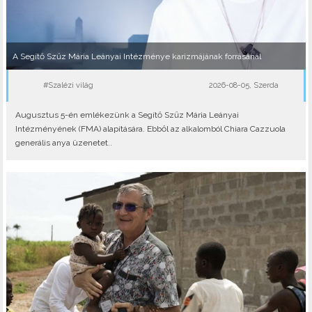
A Segítő Szűz Mária Leányai Intézménye karizmájának forrásánál
#Szalézi világ
2026-08-05, Szerda
Augusztus 5-én emlékezünk a Segítő Szűz Mária Leányai
Intézményének (FMA) alapítására. Ebből az alkalomból Chiara Cazzuola
generális anya üzenetet..