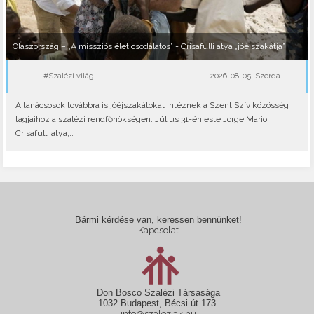
Olaszország – „A missziós élet csodálatos” - Crisafulli atya „jóéjszakátja”
#Szalézi világ
2026-08-05, Szerda
A tanácsosok továbbra is jóéjszakátokat intéznek a Szent Szív közösség
tagjaihoz a szalézi rendfőnökségen. Július 31-én este Jorge Mario
Crisafulli atya,..
Bármi kérdése van, keressen bennünket!
Kapcsolat
Don Bosco Szalézi Társasága
1032 Budapest, Bécsi út 173.
info@szaleziak.hu