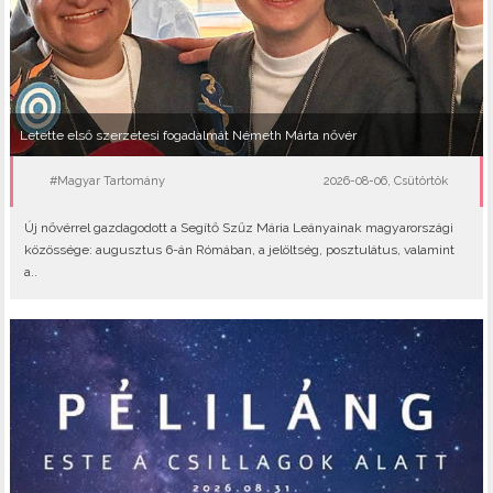
Letette első szerzetesi fogadalmát Németh Márta nővér
#Magyar Tartomány
2026-08-06, Csütörtök
Új nővérrel gazdagodott a Segítő Szűz Mária Leányainak magyarországi
közössége: augusztus 6-án Rómában, a jelöltség, posztulátus, valamint
a..