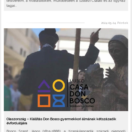
testvéreim, a hivatásotokért, működéséért a Szalézi Család és az Egyház
tagjai..
2024-05-24, Péntek
Olaszország – Kiállítás Don Bosco gyermekkori álmának kétszázadik
évfordulójára
Bosco Szent János (1815-1888), a tizenkilencedik századi piemonti