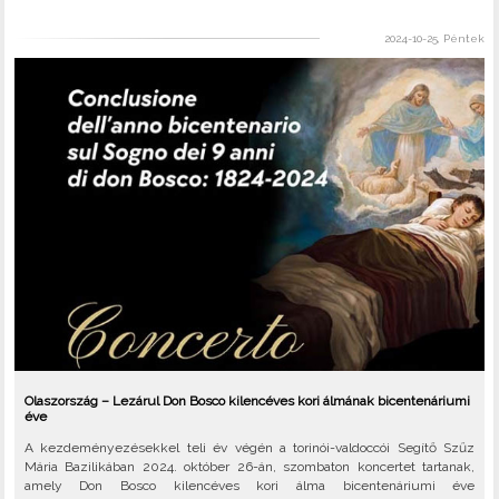
2024-10-25, Péntek
Olaszország – Lezárul Don Bosco kilencéves kori álmának bicentenáriumi
éve
A kezdeményezésekkel teli év végén a torinói-valdoccói Segítő Szűz
Mária Bazilikában 2024. október 26-án, szombaton koncertet tartanak,
amely Don Bosco kilencéves kori álma bicentenáriumi éve