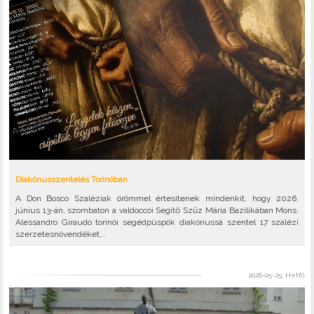
Diakónusszentelés Torinóban
A Don Bosco Szaléziak örömmel értesítenek mindenkit, hogy 2026.
június 13-án, szombaton a valdoccói Segítő Szűz Mária Bazilikában Mons.
Alessandro Giraudo torinói segédpüspök diakónussá szentel 17 szalézi
szerzetesnövendéket,..
2026-05-25, Hétfő