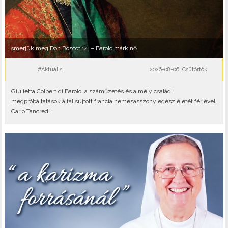
Ismerjük meg Don Boscót 14. – Barolo márkinő
#Aktuális
2026-08-06, Csütörtök
Giulietta Colbert di Barolo, a száműzetés és a mély családi
megpróbáltatások által sújtott francia nemesasszony egész életét férjével,
Carlo Tancredi..