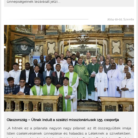
ünnepségeinek lezárását jelzi...
2024-10-02, Szerda
Olaszország – Útnak indult a szalézi misszionáriusok 155. csoportja
„A hitnek ez a pillanata nagyon nagy pillanat: az itt összegyűltek imája
Isten cselekvésének ünneplése és hálaadás a Léleknek a szívetekben,