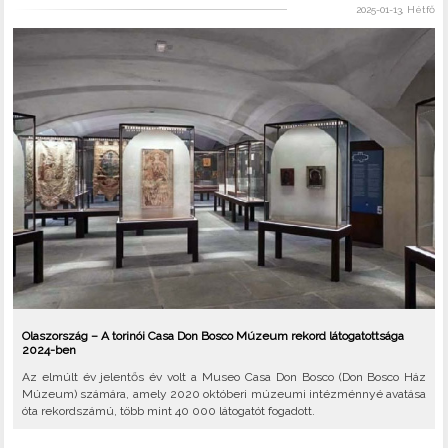
2025-01-13, Hétfő
Olaszország – A torinói Casa Don Bosco Múzeum rekord látogatottsága
2024-ben
Az elmúlt év jelentős év volt a Museo Casa Don Bosco (Don Bosco Ház
Múzeum) számára, amely 2020 októberi múzeumi intézménnyé avatása
óta rekordszámú, több mint 40 000 látogatót fogadott.