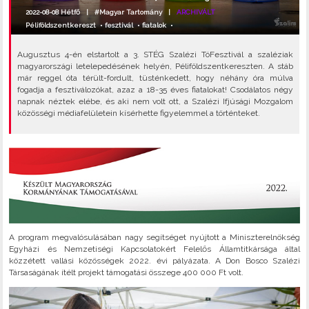
2022-08-08 Hétfő |
#Magyar Tartomány
|
ARCHIVÁLT
Péliföldszentkereszt
•
fesztivál
•
fiatalok
•
Augusztus 4-én elstartolt a 3. STÉG Szalézi TóFesztivál a szaléziak
magyarországi letelepedésének helyén, Péliföldszentkereszten. A stáb
már reggel óta térült-fordult, tüsténkedett, hogy néhány óra múlva
fogadja a fesztiválozókat, azaz a 18-35 éves fiatalokat! Csodálatos négy
napnak néztek elébe, és aki nem volt ott, a Szalézi Ifjúsági Mozgalom
közösségi médiafelületein kísérhette figyelemmel a történteket.
A program megvalósulásában nagy segítséget nyújtott a Miniszterelnökség
Egyházi és Nemzetiségi Kapcsolatokért Felelős Államtitkársága által
közzétett vallási közösségek 2022. évi pályázata. A Don Bosco Szalézi
Társaságának ítélt projekt támogatási összege 400 000 Ft volt.