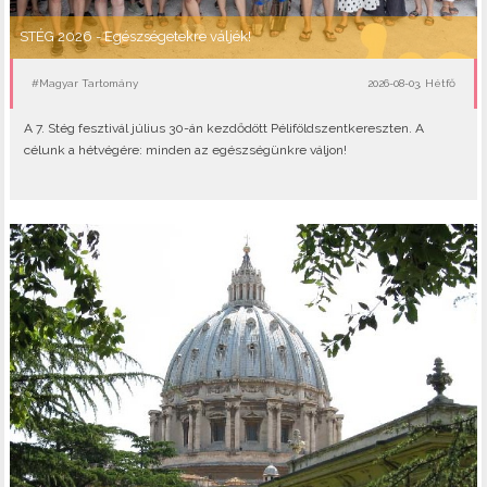
STÉG 2026 - Egészségetekre váljék!
#Magyar Tartomány
2026-08-03, Hétfő
A 7. Stég fesztivál július 30-án kezdődött Péliföldszentkereszten. A
célunk a hétvégére: minden az egészségünkre váljon!