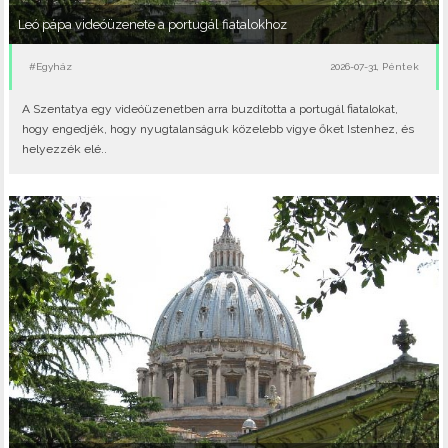
Leó pápa videóüzenete a portugál fiatalokhoz
#Egyház
2026-07-31, Péntek
A Szentatya egy videóüzenetben arra buzdította a portugál fiatalokat,
hogy engedjék, hogy nyugtalanságuk közelebb vigye őket Istenhez, és
helyezzék elé..