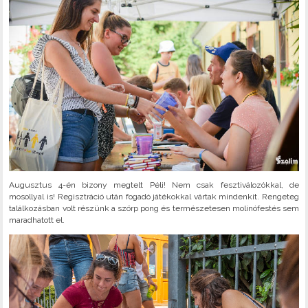
Augusztus 4-én bizony megtelt Péli! Nem csak fesztiválozókkal, de
mosollyal is! Regisztráció után fogadó játékokkal vártak mindenkit. Rengeteg
találkozásban volt részünk a szörp pong és természetesen molinófestés sem
maradhatott el.