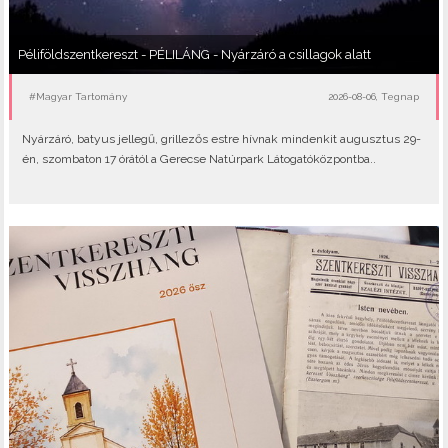
Péliföldszentkereszt - PÉLILÁNG - Nyárzáró a csillagok alatt
#Magyar Tartomány
2026-08-06, Tegnap
Nyárzáró, batyus jellegű, grillezős estre hívnak mindenkit augusztus 29-
én, szombaton 17 órától a Gerecse Natúrpark Látogatóközpontba..