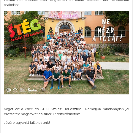
csalódást!
Véget ért a 2022-es STÉG Szalézi TóFesztivál. Reméljük mindannyian jól
éreztétek magatokat és sikerült feltöltődnötök!
Jövőre ugyanitt találkozunk!