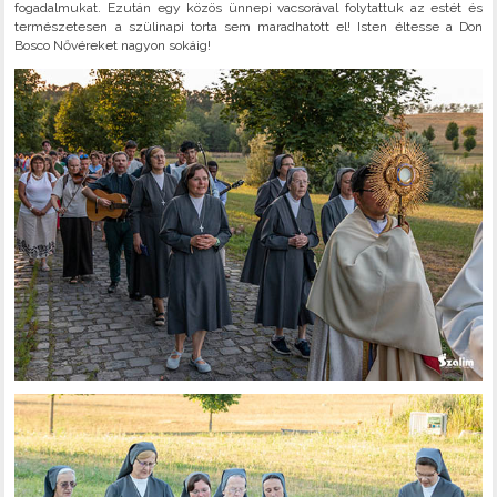
fogadalmukat. Ezután egy közös ünnepi vacsorával folytattuk az estét és
természetesen a szülinapi torta sem maradhatott el! Isten éltesse a Don
Bosco Nővéreket nagyon sokáig!