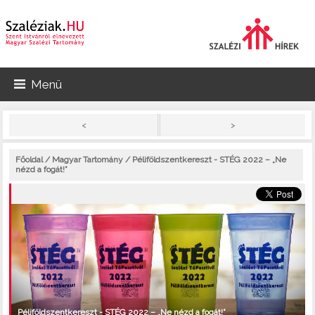
Menü
>
<
Főoldal
/
Magyar Tartomány
/ Péliföldszentkereszt - STÉG 2022 – „Ne
nézd a fogát!”
Péliföldszentkereszt - STÉG 2022 – „Ne nézd a fogát!”