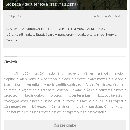
Leó pápa videóüzenete a brazil fiataloknak
#Egyház
2026-07-30, Csütörtök
A Szentatya videóüzenet küldött a Halleluja Fesztiválra, amely július 22-
26-a között zajlott Brazíliában. A pápa örömmel állapította meg, hogy a
fiatalok..
Címkék
•
•
•
•
•
•
•
•
•
•
1%
28EK
29.EK
adomány
advent
Afrika
ajándék
akció
•
•
•
•
•
•
•
alapítás
alapítvány
Albertfalva
áldás
áldozat
alkalmazás
állandó
•
•
•
•
•
állás
álom
Amerika
Amoris Laetitia-családév
Ángel Fernández Artime
•
•
•
•
•
•
•
animátor
Argentína
Ars Sacra Fesztivál
avatás
Ázsia
beiktatás
béke
•
•
•
•
•
betegség
bevándorlók
bíboros
bicentenárium
boldoggáavatás
•
•
•
•
•
•
boldoggáavatási eljárás
BoscoFeszt
börtön
Brazília
búcsú
Budapest
•
•
•
•
•
bűnmegelőzés
bűvészet
Centenárium
cigány pasztoráció
cirkusz
•
•
•
•
• ...
Clarisseum
Colle Don Bosco
család
csapatépítés
cserkészek
Összes címke