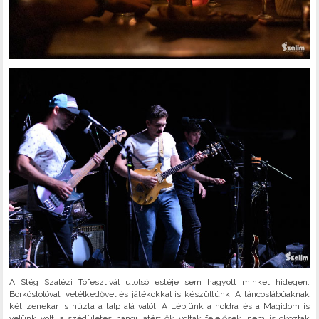
A Stég Szalézi Tófesztivál utolsó estéje sem hagyott minket hidegen.
Borkóstolóval, vetélkedővel és játékokkal is készültünk. A táncoslábúaknak
két zenekar is húzta a talp alá valót. A Lépjünk a holdra és a Magidom is
velünk volt, a szédületes hangulatért ők voltak felelősek, nem is okoztak