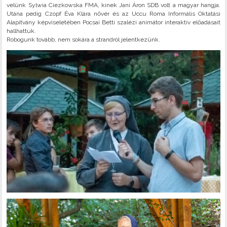
velünk Sylwia Ciezkowska FMA, kinek Jani Áron SDB volt a magyar hangja.
Utána pedig Czopf Éva Klára nővér és az Uccu Roma Informális Oktatási
Alapítvány képviseletében Pocsai Betti szalézi animátor interaktív előadásait
hallhattuk.
Robogunk tovább, nem sokára a strandról jelentkezünk.