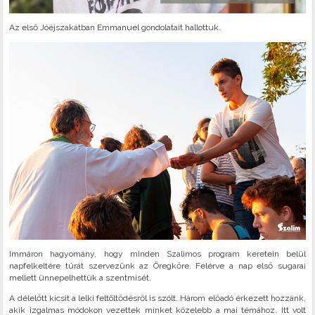
Az első Jóéjszakátban Emmanuel gondolatait hallottuk.
Immáron hagyomány, hogy minden Szalimos program keretein belül
napfelkeltére túrát szervezünk az Öregkőre. Felérve a nap első sugarai
mellett ünnepelhettük a szentmisét.
A délelőtt kicsit a lelki feltöltődésről is szólt. Három előadó érkezett hozzánk,
akik izgalmas módokon vezettek minket közelebb a mai témához. Itt volt