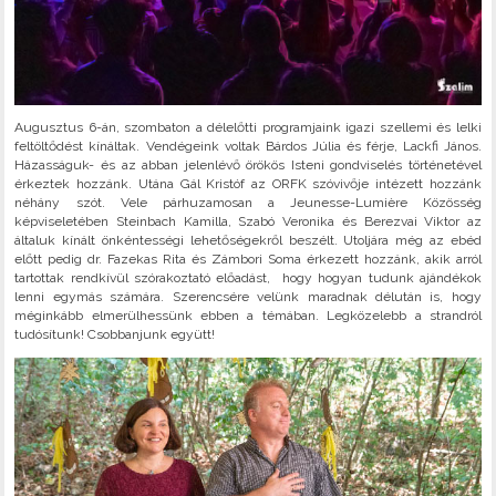
Augusztus 6-án, szombaton a délelőtti programjaink igazi szellemi és lelki
feltöltődést kínáltak. Vendégeink voltak Bárdos Júlia és férje, Lackfi János.
Házasságuk- és az abban jelenlévő örökös Isteni gondviselés történetével
érkeztek hozzánk. Utána Gál Kristóf az ORFK szóvivője intézett hozzánk
néhány szót. Vele párhuzamosan a Jeunesse-Lumière Közösség
képviseletében Steinbach Kamilla, Szabó Veronika és Berezvai Viktor az
általuk kínált önkéntességi lehetőségekről beszélt. Utoljára még az ebéd
előtt pedig dr. Fazekas Rita és Zámbori Soma érkezett hozzánk, akik arról
tartottak rendkívül szórakoztató előadást, hogy hogyan tudunk ajándékok
lenni egymás számára. Szerencsére velünk maradnak délután is, hogy
méginkább elmerülhessünk ebben a témában. Legközelebb a strandról
tudósítunk! Csobbanjunk együtt!