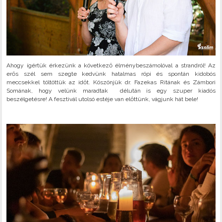
Ahogy ígértük érkezünk a következő élménybeszámolóval a strandról! Az
erős szél sem szegte kedvünk hatalmas röpi és spontán kidobós
meccsekkel töltöttük az időt. Köszönjük dr. Fazekas Ritának és Zámbori
Somának, hogy velünk maradtak délután is egy szuper kiadós
beszélgetésre! A fesztivál utolsó estéje van előttünk, vágjunk hát bele!