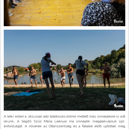
A lelki esten a Jézussal való találkozás öröme mellett más ünneplésre is volt
okunk. A Segítő Szűz Mária Leányai ma ünneplik megalakulásuk 150.
évfordulóját. A nővérek az Oltáriszentség és a fiatalok előtt újították meg