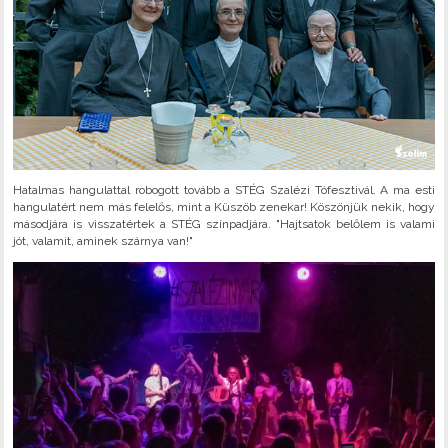
Hatalmas hangulattal robogott tovább a STÉG Szalézi Tófesztivál. A ma esti
hangulatért nem más felelős, mint a Küszöb zenekar! Köszönjük nekik, hogy
másodjára is visszatértek a STÉG színpadjára. "Hajtsatok belőlem is valami
jót, valamit, aminek szárnya van!"