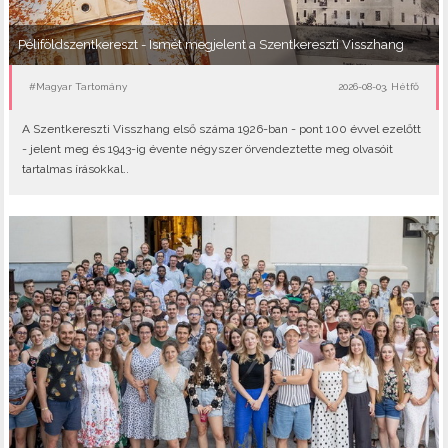
Péliföldszentkereszt - Ismét megjelent a Szentkereszti Visszhang
#Magyar Tartomány
2026-08-03, Hétfő
A Szentkereszti Visszhang első száma 1926-ban - pont 100 évvel ezelőtt
- jelent meg és 1943-ig évente négyszer örvendeztette meg olvasóit
tartalmas írásokkal..