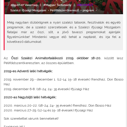
2019-07-07 Vasárnap |
#Magyar Tartomány
|
ARCHIVÁLT
Szalézi Ifjúsági Mozgalom
•
Péliföldszentkereszt
•
program
•
Még nagyban dübörögnek a nyári szalézi táborok, fesztiválok és egyéb
programok, de a szalézi szerzetesek és a Szalézi ifjúsági Mozgalom
fiataljai már az őszi, sőt, a jövő tavaszi programokat ajánlják
figyelmünkbe! Mindenki vegye elő tehát a naptárát, és írja fel a
következő dátumokat:
Az
Őszi Szalézi Animátortalálkozó 2019. október 18-20.
között lesz
Péliföldszentkereszten, az összes épületben.
2019-es Adventi lelki hétvégék:
2019. november 29.- december 1. (12-14; 15- 18 évesek) Rendház, Don Bosco
Ház
2019. december 6-8. (18-24; 24- 35 évesek) Ifjúsági Ház
2020-as Nagyböjti lelki hétvégék:
2020. március 20-22. (18-24; 24- 35 évesek) Rendház, Don Bosco Ház
2020. március 27-29. (12-14 és 15- 18 évesek) Ifjúsági Ház
Sok szeretettel várunk benneteket!
Szaléziak.HU