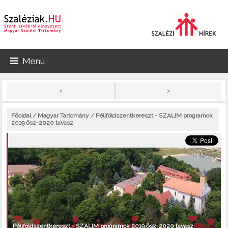
Menü
>
<
Főoldal
/
Magyar Tartomány
/ Péliföldszentkereszt - SZALIM programok
2019 ősz-2020 tavasz
Péliföldszentkereszt - SZALIM programok 2019 ősz-2020 tavasz