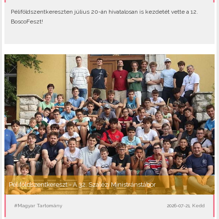
Péliföldszentkereszten július 20-án hivatalosan is kezdetét vette a 12.
BoscoFeszt!
Péliföldszentkereszt - A 32. Szalézi Ministránstábor
#Magyar Tartomány
2026-07-21, Kedd