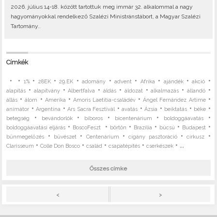
2026. július 14-18. között tartottuk meg immár 32. alkalommal a nagy
hagyományokkal rendelkező Szalézi Ministránstábort, a Magyar Szalézi
Tartomány..
Címkék
•
•
•
•
•
•
•
•
•
•
1%
28EK
29.EK
adomány
advent
Afrika
ajándék
akció
•
•
•
•
•
•
•
alapítás
alapítvány
Albertfalva
áldás
áldozat
alkalmazás
állandó
•
•
•
•
•
állás
álom
Amerika
Amoris Laetitia-családév
Ángel Fernández Artime
•
•
•
•
•
•
•
animátor
Argentína
Ars Sacra Fesztivál
avatás
Ázsia
beiktatás
béke
•
•
•
•
•
betegség
bevándorlók
bíboros
bicentenárium
boldoggáavatás
•
•
•
•
•
•
boldoggáavatási eljárás
BoscoFeszt
börtön
Brazília
búcsú
Budapest
•
•
•
•
•
bűnmegelőzés
bűvészet
Centenárium
cigány pasztoráció
cirkusz
•
•
•
•
• ...
Clarisseum
Colle Don Bosco
család
csapatépítés
cserkészek
Összes címke
>
<