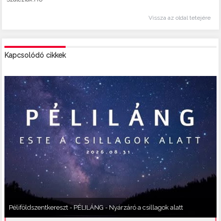
Vissza az oldal tetejére
Kapcsolódó cikkek
Péliföldszentkereszt - PÉLILÁNG - Nyárzáró a csillagok alatt