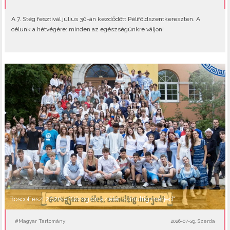
A 7. Stég fesztivál július 30-án kezdődött Péliföldszentkereszten. A
célunk a hétvégére: minden az egészségünkre váljon!
BoscoFeszt 2026 – "Görögjön az élet, színültig mérjed"
#Magyar Tartomány
2026-07-29, Szerda