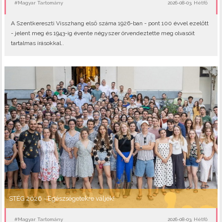
#Magyar Tartomány
2026-08-03, Hétfő
A Szentkereszti Visszhang első száma 1926-ban - pont 100 évvel ezelőtt
- jelent meg és 1943-ig évente négyszer örvendeztette meg olvasóit
tartalmas írásokkal..
STÉG 2026 - Egészségetekre váljék!
#Magyar Tartomány
2026-08-03, Hétfő