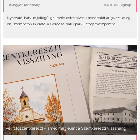
#Magyar Tartomány
2026-08-06, Tegnap
Nyárzáró, batyus jellegű, grillezős estre hívnak mindenkit augusztus 29-
én, szombaton 17 órától a Gerecse Natúrpark Látogatóközpontba..
Péliföldszentkereszt - Ismét megjelent a Szentkereszti Visszhang