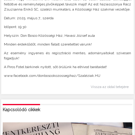
feltöltve és reményteljes jövőképpel távozik majd! Az est háziasszonya Rácz
Zsuzsanna Enikő SC, szalézi munkatárs, a Közösségi Ház szakmai vezetője.
Dátum: 2025. május 7., szerda
Időpont: 19.30
Helyszín: Don Bosco Közösségi Ház, Havasi József aula
Minden érdeklődőt, minden fiatalt szeretettel várunk!
Az esemény ingyenes és regisztráció mentes, adományaitokat szívesen
fogadjuk!
A Piros Fotel bárkinek nyitott, sőt örülünk ha elhívod barátaidat!
www.facebook.com/donboscokozossegihaz/Szaléziak.HU
Vissza az oldal tetejére
Kapcsolódó cikkek