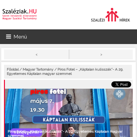
Menü
>
<
Főoldal
/
Magyar Tartomány
/ Piros Fotel – „Káptalan kulisszák”- A 29.
Egyetemes Káptalan magyar szemmel
Piros Fotel – „Káptalan kulisszák”- A 29. Egyetemes Káptalan magyar
szemmel