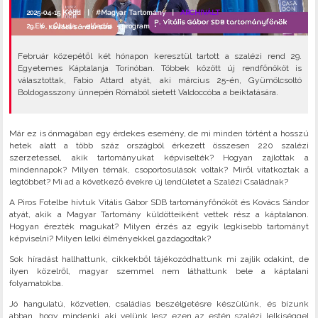
2025-04-15 Kedd |
#Magyar Tartomány
|
ARCHIVÁLT
29.EK
•
Óbuda
•
előadás
•
program
•
Február közepétől két hónapon keresztül tartott a szalézi rend 29.
Egyetemes Káptalanja Torinóban. Többek között új rendfőnököt is
választottak, Fabio Attard atyát, aki március 25-én, Gyümölcsoltó
Boldogasszony ünnepén Rómából sietett Valdoccóba a beiktatására.
Már ez is önmagában egy érdekes esemény, de mi minden történt a hosszú
hetek alatt a több száz országból érkezett összesen 220 szalézi
szerzetessel, akik tartományukat képviselték? Hogyan zajlottak a
mindennapok? Milyen témák, csoportosulások voltak? Miről vitatkoztak a
legtöbbet? Mi ad a következő évekre új lendületet a Szalézi Családnak?
A Piros Fotelbe hívtuk Vitális Gábor SDB tartományfőnököt és Kovács Sándor
atyát, akik a Magyar Tartomány küldötteiként vettek rész a káptalanon.
Hogyan érezték magukat? Milyen érzés az egyik legkisebb tartományt
képviselni? Milyen lelki élményekkel gazdagodtak?
Sok híradást hallhattunk, cikkekből tájékozódhattunk mi zajlik odakint, de
ilyen közelről, magyar szemmel nem láthattunk bele a káptalani
folyamatokba.
Jó hangulatú, közvetlen, családias beszélgetésre készülünk, és bízunk
abban, hogy mindenki, aki velünk lesz ezen az estén szalézi lelkiséggel