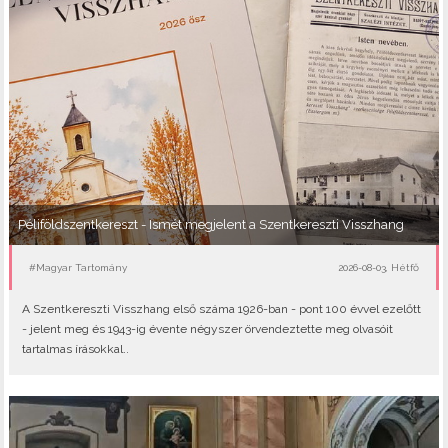
Péliföldszentkereszt - Ismét megjelent a Szentkereszti Visszhang
#Magyar Tartomány
2026-08-03, Hétfő
A Szentkereszti Visszhang első száma 1926-ban - pont 100 évvel ezelőtt
- jelent meg és 1943-ig évente négyszer örvendeztette meg olvasóit
tartalmas írásokkal..