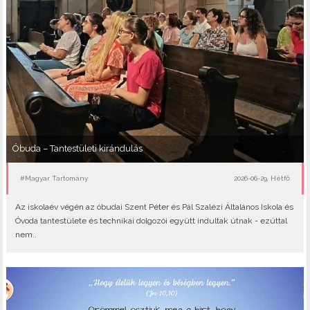
Óbuda – Tantestületi kirándulás
#Magyar Tartomány
2026-06-29, Hétfő
Az iskolaév végén az óbudai Szent Péter és Pál Szalézi Általános Iskola és
Óvoda tantestülete és technikai dolgozói együtt indultak útnak - ezúttal
nem..