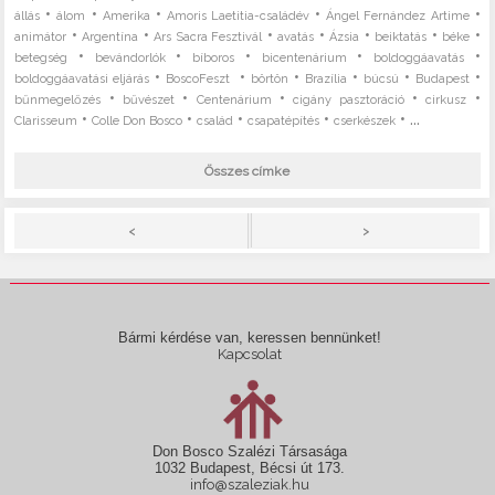
•
•
•
•
•
állás
álom
Amerika
Amoris Laetitia-családév
Ángel Fernández Artime
•
•
•
•
•
•
•
animátor
Argentína
Ars Sacra Fesztivál
avatás
Ázsia
beiktatás
béke
•
•
•
•
•
betegség
bevándorlók
bíboros
bicentenárium
boldoggáavatás
•
•
•
•
•
•
boldoggáavatási eljárás
BoscoFeszt
börtön
Brazília
búcsú
Budapest
•
•
•
•
•
bűnmegelőzés
bűvészet
Centenárium
cigány pasztoráció
cirkusz
•
•
•
•
• ...
Clarisseum
Colle Don Bosco
család
csapatépítés
cserkészek
Összes címke
>
<
Bármi kérdése van, keressen bennünket!
Kapcsolat
Don Bosco Szalézi Társasága
1032 Budapest, Bécsi út 173.
info@szaleziak.hu