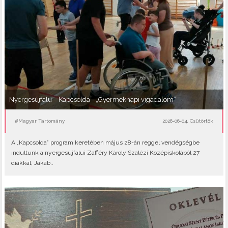
Nyergesújfalu – Kapcsolda - „Gyermeknapi vigadalom”
#Magyar Tartomány
2026-06-04, Csütörtök
A „Kapcsolda” program keretében május 28-án reggel vendégségbe
indultunk a nyergesújfalui Zafféry Károly Szalézi Középiskolából 27
diákkal, Jakab..