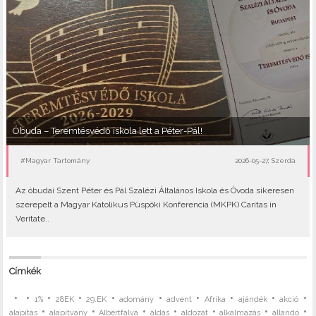
Óbuda – Teremtésvédő iskola lett a Péter-Pál!
#Magyar Tartomány
2026-05-27, Szerda
Az óbudai Szent Péter és Pál Szalézi Általános Iskola és Óvoda sikeresen
szerepelt a Magyar Katolikus Püspöki Konferencia (MKPK) Caritas in
Veritate..
Címkék
•
•
•
•
•
•
•
•
•
•
1%
28EK
29.EK
adomány
advent
Afrika
ajándék
akció
•
•
•
•
•
•
•
alapítás
alapítvány
Albertfalva
áldás
áldozat
alkalmazás
állandó