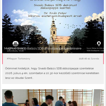
Meghívó Sivadó Balázs SDB áldozópappá szentelésére
#Magyar Tartomány
2026-06-10, Szerda
Örömmel hirdetjük, hogy Sivadó Balázs SDB áldozópappá szentelése
2026. július 4-én, szombaton a 10.30-kor kezdődő szentmise keretében
lesz az óbudai Szent..