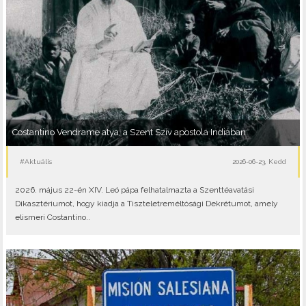
Costantino Vendrame atya, a Szent Szív apostola Indiában
#Aktuális
2026-06-23, Kedd
2026. május 22-én XIV. Leó pápa felhatalmazta a Szenttéavatási
Dikasztériumot, hogy kiadja a Tiszteletreméltósági Dekrétumot, amely
elismeri Costantino..