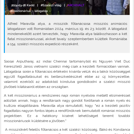
2024-03-26 Kedd |
#Szalézi világ
|
ARCHIVÁLT
misszionárius
•
látogatás
•
Alfred Maravilla atya, a missziók főtanácsosa missziós animációs
látogatáson volt Romániában 2024. március 19. és 23. között. A látogatást
mindenekelőtt azért tervezték, hogy Maravilla atya találkozhasson a két
fiatal misszionáriussal, akiket tavaly szeptemberben küldtek Romániába
a 154. szalézi missziós expedíció részeként.
Soosai Arputharaj, az indiai Chennai tartományból és Nguyen Viet Duc
Keresztelő János vietnami szalézi még csak a kezdeti formációban vannak.
Látogatása során a főtanácsos értékelni kívánta velük és a bákói közösséggel
együtt fogadtatásukat és beilleszkedésüket ebbe az új környezetbe,
valamint ezekből az adatokból kiindulva gondolkodni a szalézi misszió
jövőbeli kilátásairól ebben az országban.
A két misszionárius a rendszeres napi román nyelvóra mellett elismeréssel
adóztak annak, hogy a rendtársaik nagy gondot fordítanak a román nyelv és
kultúra elsajátítására. Maravilla atya rámutatott, hogy "ez a kezdeti pozitív
fogadtatás nagyon fontos lépés a rendfőnöknek bemutatott romániai missziós
projektben. Ez a hatékony kíséret lehetőséget teremt további
misszionáriusok küldésére a jövőben."
A missziókért felelős főtanácsos a két szalézi közösség, Bákó és Konstanca