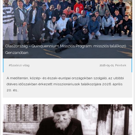
Olaszország – Quinquennium Missziós Program: missziós találkozó
Genzanóban
#Szalézi világ
2026-05-01, Péntek
A mediterrán, közép- és észak-európai országokban szolgáló, az utóbbi
ötéves időszakban érkezett misszionáriusok találkozójára 2026. április
20. és..