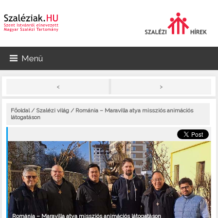
Menü
>
<
Főoldal
/
Szalézi világ
/ Románia – Maravilla atya missziós animációs
látogatáson
Románia – Maravilla atya missziós animációs látogatáson