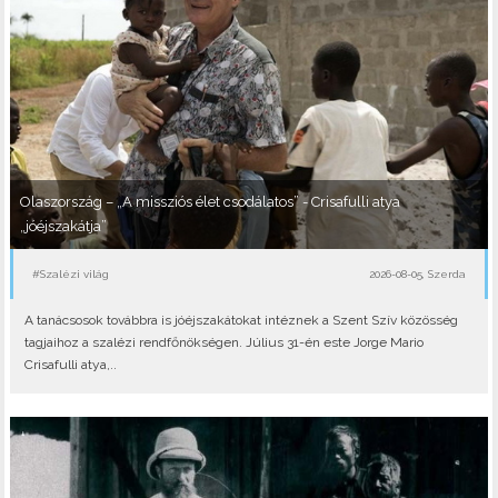
Olaszország – „A missziós élet csodálatos” - Crisafulli atya
„jóéjszakátja”
#Szalézi világ
2026-08-05, Szerda
A tanácsosok továbbra is jóéjszakátokat intéznek a Szent Szív közösség
tagjaihoz a szalézi rendfőnökségen. Július 31-én este Jorge Mario
Crisafulli atya,..