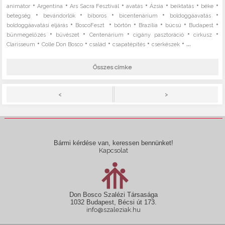
•
•
•
•
•
•
•
animátor
Argentína
Ars Sacra Fesztivál
avatás
Ázsia
beiktatás
béke
•
•
•
•
•
betegség
bevándorlók
bíboros
bicentenárium
boldoggáavatás
•
•
•
•
•
•
boldoggáavatási eljárás
BoscoFeszt
börtön
Brazília
búcsú
Budapest
•
•
•
•
•
bűnmegelőzés
bűvészet
Centenárium
cigány pasztoráció
cirkusz
•
•
•
•
• ...
Clarisseum
Colle Don Bosco
család
csapatépítés
cserkészek
Összes címke
>
<
Bármi kérdése van, keressen bennünket!
Kapcsolat
Don Bosco Szalézi Társasága
1032 Budapest, Bécsi út 173.
info@szaleziak.hu