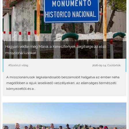
Hogyan védte meg Mária, a Keresztények Segítsége az első
misszionáriusokat
#Szalézi világ
2026-05-14, Csütörtök
A misszionáriusok legkalandosabb beszámolóit hallgatva az ember néha
megdöbben a rájuk leselkedő veszélyeken, az ellenséges természeti
környezettől és a..