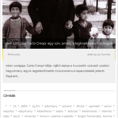
Isten szolgája, Carlo Crespi: egy szív, amely a legkisebbekért dobogott
#Aktuális
2026-04-22, Szerda
Isten szolgája, Carlo Crespi (1891–1982) alakja a huszadik századi szalézi
hagyomány egyik legjelentősebb misszionáriusi tapasztalatát jelenti.
Papként,..
Címkék
•
•
•
•
•
•
•
•
•
•
1%
28EK
29.EK
adomány
advent
Afrika
ajándék
akció
•
•
•
•
•
•
•
alapítás
alapítvány
Albertfalva
áldás
áldozat
alkalmazás
állandó
•
•
•
•
•
állás
álom
Amerika
Amoris Laetitia-családév
Ángel Fernández Artime