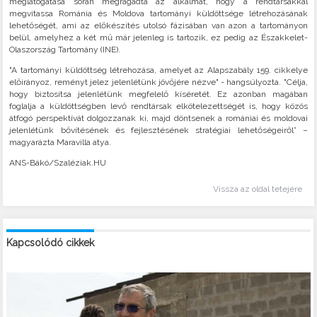
meglátogatása során megragadta az alkalmat, hogy a rendtársakkal
megvitassa Románia és Moldova tartományi küldöttsége létrehozásának
lehetőségét, ami az előkészítés utolsó fázisában van azon a tartományon
belül, amelyhez a két mű már jelenleg is tartozik, ez pedig az Északkelet-
Olaszország Tartomány (INE).
"A tartományi küldöttség létrehozása, amelyet az Alapszabály 159. cikkelye
előirányoz, reményt jelez jelenlétünk jövőjére nézve" - hangsúlyozta. "Célja,
hogy biztosítsa jelenlétünk megfelelő kíséretét. Ez azonban magában
foglalja a küldöttségben levő rendtársak elkötelezettségét is, hogy közös
átfogó perspektívát dolgozzanak ki, majd döntsenek a romániai és moldovai
jelenlétünk bővítésének és fejlesztésének stratégiai lehetőségeiről” –
magyarázta Maravilla atya.
ANS-Bákó/Szaléziak.HU
Vissza az oldal tetejére
Kapcsolódó cikkek