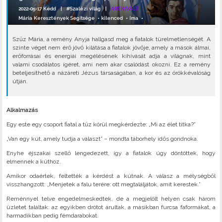
2022-05-17 Kedd |
#Szalézi világ
|
ARCHIVÁLT
Mária Keresztények Segítsége
•
kilenced
•
ima
•
Szűz Mária, a remény Anyja hallgasd meg a fiatalok türelmetlenségét. A
szinte véget nem érő jövő kilátása a fiatalok jövője, amely a mások álmai,
erőforrásai és energiái megélésének kihívását adja a világnak, mint
valami csodálatos ígéret, ami nem akar csalódást okozni. Ez a remény
beteljesíthető a názáreti Jézus társaságában, a kor és az örökkévalóság
útján.
Alkalmazás
Egy este egy csoport fiatal a tűz körül megkérdezte: „Mi az élet titka?”
„Van egy kút, amely tudja a választ” – mondta táborhely idős gondnoka.
Enyhe éjszakai szellő lengedezett, így a fiatalok úgy döntöttek, hogy
elmennek a kúthoz.
Amikor odaértek, feltették a kérdést a kútnak. A válasz a mélységből
visszhangzott: „Menjetek a falu terére: ott megtaláljátok, amit kerestek.”
Reménnyel telve engedelmeskedtek, de a megjelölt helyen csak három
üzletet találtak: az egyikben drótot árultak, a másikban furcsa faformákat, a
harmadikban pedig fémdarabokat.