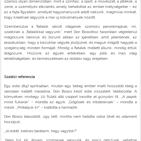
számos olyan dimenzióban, mint a színház, a sport, a művészet, a játékok, a
zene, a személyes elkísérés, amely behatolhat az ember mélységeibe – ez
az a fajta figyelem, amelyet hagyományunk adott nekünk, meghívva minket,
hogy kreatívak legyünk a mai új körülmények között.
Szembesülve a fiatalok sérült világának szomorú panorámájával, mi,
szaléziak a „fiatalokkal vagyunk”, mert Don Boscóhoz hasonlóan végtelenül
megbízunk bennük és bízunk abban az ígéretben, amit jelentenek, az
akaratukban, hogy a kezükbe vegyék jövőjüket, és maguk mögött hagyják a
szegénység minden formáját. Mindig a fiatalok mellett állunk, mindig értük
dolgozunk. Hiszünk az egyén értékében, egy jobb és más világ
lehetőségében, és természetesen az oktatás nagy erejében.
Szalézi referencia
Egy este 1847 áprilisában, miután egy beteg ember miatt hosszabb ideig a
városban kellett maradnia, Don Bosco késő este visszatért Valdoccóba. A
környéken mintegy 20 fiúból álló csoport kezdte el gúnyolni őt. „A papok
mind fukarok” – mondta az egyik. „Gőgösek és intoleránsak” – mondta a
másik. „Próbáljuk ki!” – kiáltotta a harmadik.
Don Bosco lelassított, úgy tett, mintha nem hallotta volna őket és odament
hozzájuk:
„Jó estét, kedves barátaim, hogy vagytok?”
„Nem túl jól, Atyám, szomjasak vagyunk, és nincs pénzünk, vehetne