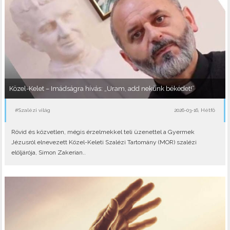
Közel-Kelet – Imádságra hívás: „Uram, add nekünk békédet!”
#Szalézi világ
2026-03-16, Hétfő
Rövid és közvetlen, mégis érzelmekkel teli üzenettel a Gyermek
Jézusról elnevezett Közel-Keleti Szalézi Tartomány (MOR) szalézi
elöljárója, Simon Zakerian..