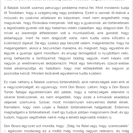
A fiatalok között számos pénzügyi probléma merül fel. Mint mindenki tudja
itt Tondóban, hogy a szegénység nagy probléma. Ezért is vannak itt diákok a
műszaki és szakmai oktatáson és képzésen, mert nem engedhetik meg
maguknak, hogy főiskolára menjenek. Volt egy a gyakornok, aki történetesen
a legidősebb gyerek volt egy hatalmas vidéki családban, egy dolgozó diák. És
mivel az órarendje átfedésben volt a munkaidővel, arra gondolt, hogy
abbahagyja, mert ha nem dolgozott volna, nem tudta volna kifizetni a
különböző díjakat. De egy szalézi pap beszélt velem, megkérdezte, hogy ha
megengedem, akkor a házunkban maradna, és megkért, hogy egyelőre én
legyek a gyámja. Igent mondtam, és anyagi támogatást is nyújtottam neki,
amíg befejezte a tanfolyamot. Nagyon boldog vagyok, mert képes volt
nagyon jó eredménnyel lediplomázni. Most egy tekintélyes szaúd-arábiai
hotel alkalmazottja, és hallottam, hogy már előléptették és nagyon jó
pozícióba került. Minden testvérét egyetemre tudta küldeni.
Ez csak néhány a fiatalok számos történetéből, akik nehézségek árán érik el
a nagyszerűséget, és ugyanúgy, mint Don Bosco. Látom, hogy a Don Bosco
Tondo fiataljai egyértelműen élő példái, hogy a nehézségek ellenére is
sikerre törekszenek, és nem engedték, hogy ezek a kihívások akadállyá
váljanak számukra. Szóval, most mindannyian kényelmes életet élnek.
Remélem, hogy nem unják a fiatalok történeteinek hallgatását. Érdemes
meghallgatni a történeteiket, mert így tudjuk jobban megismerni őket, és így
tudom, hogyan segíthetek nekik még a lehető legkisebb módon is.
Don Bosco egyszer azt mondta, hogy: „Elég, ha fiatal vagy, hogy szeresselek”
– egészen mostanáig ez a mottó még mindig nagyon releváns, és még