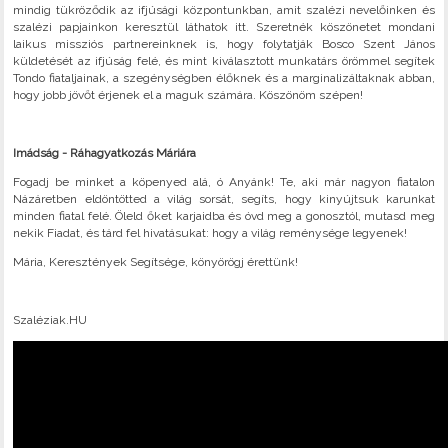
mindig tükröződik az ifjúsági központunkban, amit szalézi nevelőinken és
szalézi papjainkon keresztül láthatok itt. Szeretnék köszönetet mondani
laikus missziós partnereinknek is, hogy folytatják Bosco Szent János
küldetését az ifjúság felé, és mint kiválasztott munkatárs örömmel segítek
Tondo fiataljainak, a szegénységben élőknek és a marginalizáltaknak abban,
hogy jobb jövőt érjenek el a maguk számára. Köszönöm szépen!
Imádság - Ráhagyatkozás Máriára
Fogadj be minket a köpenyed alá, ó Anyánk! Te, aki már nagyon fiatalon
Názáretben eldöntötted a világ sorsát, segíts, hogy kinyújtsuk karunkat
minden fiatal felé. Öleld őket karjaidba és óvd meg a gonosztól, mutasd meg
nekik Fiadat, és tárd fel hivatásukat: hogy a világ reménysége legyenek!
Mária, Keresztények Segítsége, könyörögj érettünk!
Szaléziak.HU