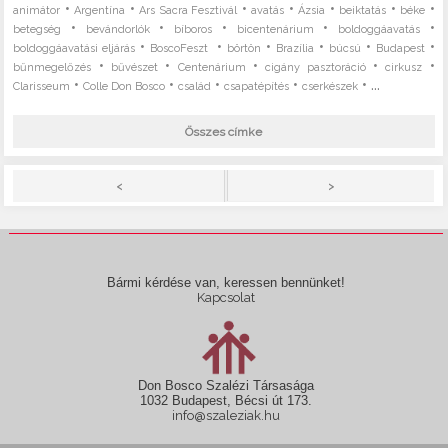
•
•
•
•
•
•
•
animátor
Argentína
Ars Sacra Fesztivál
avatás
Ázsia
beiktatás
béke
•
•
•
•
•
betegség
bevándorlók
bíboros
bicentenárium
boldoggáavatás
•
•
•
•
•
•
boldoggáavatási eljárás
BoscoFeszt
börtön
Brazília
búcsú
Budapest
•
•
•
•
•
bűnmegelőzés
bűvészet
Centenárium
cigány pasztoráció
cirkusz
•
•
•
•
• ...
Clarisseum
Colle Don Bosco
család
csapatépítés
cserkészek
Összes címke
>
<
Bármi kérdése van, keressen bennünket!
Kapcsolat
Don Bosco Szalézi Társasága
1032 Budapest, Bécsi út 173.
info@szaleziak.hu