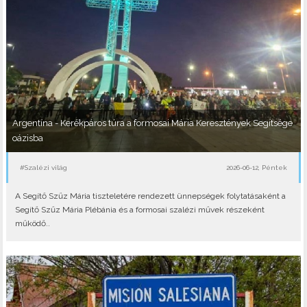
Argentína - Kerékpáros túra a formosai Mária Keresztények Segítsége
oázisba
#Szalézi világ
2026-06-12, Péntek
A Segítő Szűz Mária tiszteletére rendezett ünnepségek folytatásaként a
Segítő Szűz Mária Plébánia és a formosai szalézi művek részeként
működő..