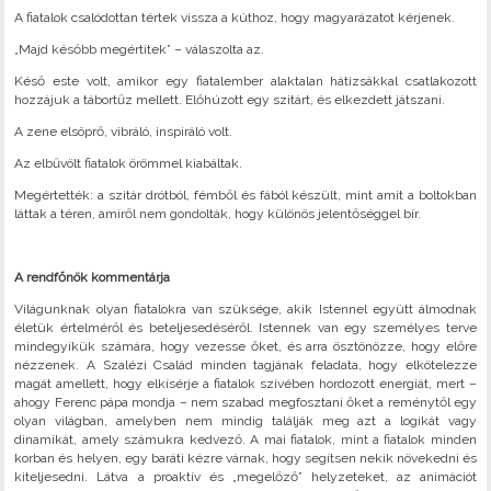
A fiatalok csalódottan tértek vissza a kúthoz, hogy magyarázatot kérjenek.
„Majd később megértitek” – válaszolta az.
Késő este volt, amikor egy fiatalember alaktalan hátizsákkal csatlakozott
hozzájuk a tábortűz mellett. Előhúzott egy szitárt, és elkezdett játszani.
A zene elsöprő, vibráló, inspiráló volt.
Az elbűvölt fiatalok örömmel kiabáltak.
Megértették: a szitár drótból, fémből és fából készült, mint amit a boltokban
láttak a téren, amiről nem gondolták, hogy különös jelentőséggel bír.
A rendfőnök kommentárja
Világunknak olyan fiatalokra van szüksége, akik Istennel együtt álmodnak
életük értelméről és beteljesedéséről. Istennek van egy személyes terve
mindegyikük számára, hogy vezesse őket, és arra ösztönözze, hogy előre
nézzenek. A Szalézi Család minden tagjának feladata, hogy elkötelezze
magát amellett, hogy elkísérje a fiatalok szívében hordozott energiát, mert –
ahogy Ferenc pápa mondja – nem szabad megfosztani őket a reménytől egy
olyan világban, amelyben nem mindig találják meg azt a logikát vagy
dinamikát, amely számukra kedvező. A mai fiatalok, mint a fiatalok minden
korban és helyen, egy baráti kézre várnak, hogy segítsen nekik növekedni és
kiteljesedni. Látva a proaktív és „megelőző” helyzeteket, az animációt