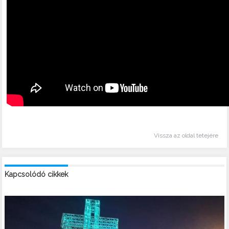
Vissza az oldal tetejére
Kapcsolódó cikkek