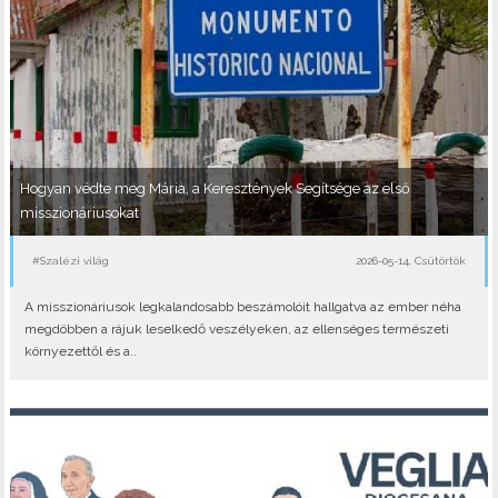
Hogyan védte meg Mária, a Keresztények Segítsége az első
misszionáriusokat
#Szalézi világ
2026-05-14, Csütörtök
A misszionáriusok legkalandosabb beszámolóit hallgatva az ember néha
megdöbben a rájuk leselkedő veszélyeken, az ellenséges természeti
környezettől és a..