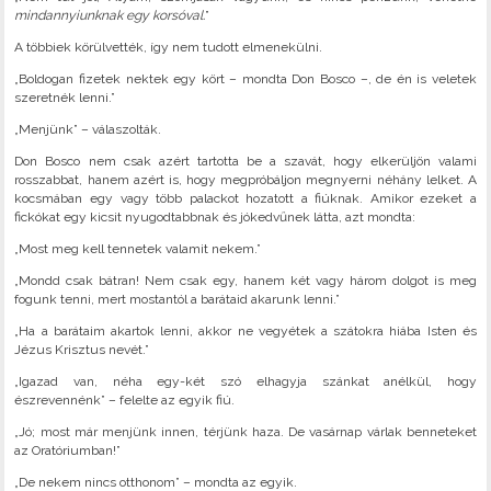
mindannyiunknak egy korsóval.
”
A többiek körülvették, így nem tudott elmenekülni.
„Boldogan fizetek nektek egy kört – mondta Don Bosco –, de én is veletek
szeretnék lenni.”
„Menjünk” – válaszolták.
Don Bosco nem csak azért tartotta be a szavát, hogy elkerüljön valami
rosszabbat, hanem azért is, hogy megpróbáljon megnyerni néhány lelket. A
kocsmában egy vagy több palackot hozatott a fiúknak. Amikor ezeket a
fickókat egy kicsit nyugodtabbnak és jókedvűnek látta, azt mondta:
„Most meg kell tennetek valamit nekem.”
„Mondd csak bátran! Nem csak egy, hanem két vagy három dolgot is meg
fogunk tenni, mert mostantól a barátaid akarunk lenni.”
„Ha a barátaim akartok lenni, akkor ne vegyétek a szátokra hiába Isten és
Jézus Krisztus nevét.”
„Igazad van, néha egy-két szó elhagyja szánkat anélkül, hogy
észrevennénk” – felelte az egyik fiú.
„Jó; most már menjünk innen, térjünk haza. De vasárnap várlak benneteket
az Oratóriumban!”
„De nekem nincs otthonom” – mondta az egyik.