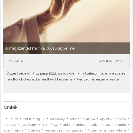
A megszentelt munka búcsúkegyelme
#Aktuális
2025-11-07, Péntek
Őszentsége XI. Pisz pápa 1922. június 6-án kihallgatáson fogadta a szalézi
rendfőnököt és ezt a rendkívül becses lelki kegyelmet engedélyezte:
Címkék
•
•
•
•
•
•
•
•
•
•
1%
28EK
29.EK
adomány
advent
Afrika
ajándék
akció
•
•
•
•
•
•
•
alapítás
alapítvány
Albertfalva
áldás
áldozat
alkalmazás
állandó
•
•
•
•
•
állás
álom
Amerika
Amoris Laetitia-családév
Ángel Fernández Artime