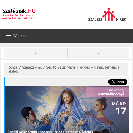
Menü
>
<
Főoldal
/
Szalézi világ
/ Segítő Szűz Mária kilenced - 3. nap, témája: a
fiatalok
Segítő Szűz Mária kilenced - 3. nap, témája: a fiatalok