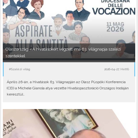
Olaszország – A hivatásokért végzett ima 63. világnapja szalézi
szentekkel
#Szalézi világ
2026-04-27, Hétfő
Április 26-án, a Hivatások 63. Világnapján az Olasz Püspöki Konferencia
(CEI) a Michele Gianola atya vezette Hivatáspasztoráció Országos Irodáján
keresztül..