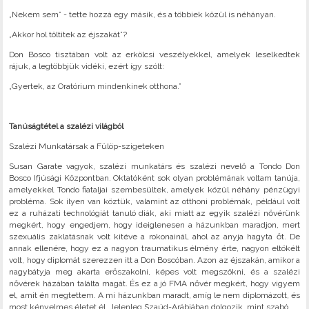
„Nekem sem” - tette hozzá egy másik, és a többiek közül is néhányan.
„Akkor hol töltitek az éjszakát”?
Don Bosco tisztában volt az erkölcsi veszélyekkel, amelyek leselkedtek
rájuk, a legtöbbjük vidéki, ezért így szólt:
„Gyertek, az Oratórium mindenkinek otthona.”
Tanúságtétel a szalézi világból
Szalézi Munkatársak a Fülöp-szigeteken
Susan Garate vagyok, szalézi munkatárs és szalézi nevelő a Tondo Don
Bosco Ifjúsági Központban. Oktatóként sok olyan problémának voltam tanúja,
amelyekkel Tondo fiataljai szembesültek, amelyek közül néhány pénzügyi
probléma. Sok ilyen van köztük, valamint az otthoni problémák, például volt
ez a ruházati technológiát tanuló diák, aki miatt az egyik szalézi nővérünk
megkért, hogy engedjem, hogy ideiglenesen a házunkban maradjon, mert
szexuális zaklatásnak volt kitéve a rokonainál, ahol az anyja hagyta őt. De
annak ellenére, hogy ez a nagyon traumatikus élmény érte, nagyon eltökélt
volt, hogy diplomát szerezzen itt a Don Boscóban. Azon az éjszakán, amikor a
nagybátyja meg akarta erőszakolni, képes volt megszökni, és a szalézi
nővérek házában találta magát. És ez a jó FMA nővér megkért, hogy vigyem
el, amit én megtettem. A mi házunkban maradt, amíg le nem diplomázott, és
most kényelmes életet él. Jelenleg Szaúd-Arábiában dolgozik, mint szabó.