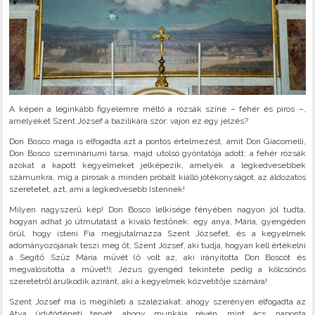
A képen a leginkább figyelemre méltó a rózsák színe – fehér és piros –,
amelyeket Szent József a bazilikára szór: vajon ez egy jelzés?
Don Bosco maga is elfogadta azt a pontos értelmezést, amit Don Giacomelli,
Don Bosco szemináriumi társa, majd utolsó gyóntatója adott: a fehér rózsák
azokat a kapott kegyelmeket jelképezik, amelyek a legkedvesebbek
számunkra, míg a pirosak a minden próbált kiálló jótékonyságot, az áldozatos
szeretetet, azt, ami a legkedvesebb Istennek!
Milyen nagyszerű kép! Don Bosco lelkisége fényében nagyon jól tudta,
hogyan adhat jó útmutatást a kiváló festőnek: egy anya, Mária, gyengéden
örül, hogy isteni Fia megjutalmazza Szent Józsefet, és a kegyelmek
adományozójának teszi meg őt; Szent József, aki tudja, hogyan kell értékelni
a Segítő Szűz Mária művét (ő volt az, aki irányította Don Boscót és
megvalósította a művet!); Jézus gyengéd tekintete pedig a kölcsönös
szeretetről árulkodik aziránt, aki a kegyelmek közvetítője számára!
Szent József ma is megihleti a szaléziakat: ahogy szerényen elfogadta az
Atya üdvtörténeti tervét, ahogy munkája révén, mint ács, naponta