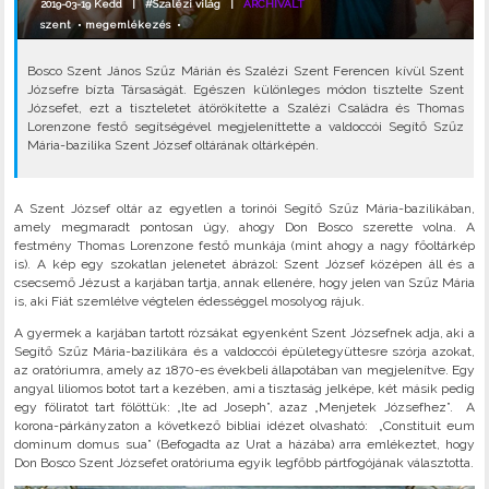
2019-03-19 Kedd |
#Szalézi világ
|
ARCHIVÁLT
szent
•
megemlékezés
•
Bosco Szent János Szűz Márián és Szalézi Szent Ferencen kívül Szent
Józsefre bízta Társaságát. Egészen különleges módon tisztelte Szent
Józsefet, ezt a tiszteletet átörökítette a Szalézi Családra és Thomas
Lorenzone festő segítségével megjeleníttette a valdoccói Segítő Szűz
Mária-bazilika Szent József oltárának oltárképén.
A Szent József oltár az egyetlen a torinói Segítő Szűz Mária-bazilikában,
amely megmaradt pontosan úgy, ahogy Don Bosco szerette volna. A
festmény Thomas Lorenzone festő munkája (mint ahogy a nagy főoltárkép
is). A kép egy szokatlan jelenetet ábrázol: Szent József középen áll és a
csecsemő Jézust a karjában tartja, annak ellenére, hogy jelen van Szűz Mária
is, aki Fiát szemlélve végtelen édességgel mosolyog rájuk.
A gyermek a karjában tartott rózsákat egyenként Szent Józsefnek adja, aki a
Segítő Szűz Mária-bazilikára és a valdoccói épületegyüttesre szórja azokat,
az oratóriumra, amely az 1870-es évekbeli állapotában van megjelenítve. Egy
angyal liliomos botot tart a kezében, ami a tisztaság jelképe, két másik pedig
egy föliratot tart fölöttük: „Ite ad Joseph”, azaz „Menjetek Józsefhez”. A
korona-párkányzaton a következő bibliai idézet olvasható: „Constituit eum
dominum domus sua” (Befogadta az Urat a házába) arra emlékeztet, hogy
Don Bosco Szent Józsefet oratóriuma egyik legfőbb pártfogójának választotta.