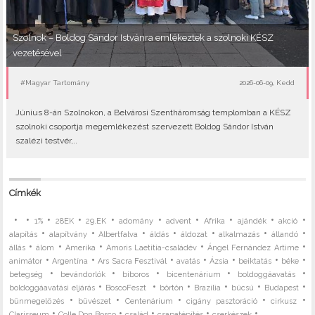
Szolnok – Boldog Sándor Istvánra emlékeztek a szolnoki KÉSZ
vezetésével
#Magyar Tartomány
2026-06-09, Kedd
Június 8-án Szolnokon, a Belvárosi Szentháromság templomban a KÉSZ
szolnoki csoportja megemlékezést szervezett Boldog Sándor István
szalézi testvér,..
Címkék
•
•
•
•
•
•
•
•
•
•
1%
28EK
29.EK
adomány
advent
Afrika
ajándék
akció
•
•
•
•
•
•
•
alapítás
alapítvány
Albertfalva
áldás
áldozat
alkalmazás
állandó
•
•
•
•
•
állás
álom
Amerika
Amoris Laetitia-családév
Ángel Fernández Artime
•
•
•
•
•
•
•
animátor
Argentína
Ars Sacra Fesztivál
avatás
Ázsia
beiktatás
béke
•
•
•
•
•
betegség
bevándorlók
bíboros
bicentenárium
boldoggáavatás
•
•
•
•
•
•
boldoggáavatási eljárás
BoscoFeszt
börtön
Brazília
búcsú
Budapest
•
•
•
•
•
bűnmegelőzés
bűvészet
Centenárium
cigány pasztoráció
cirkusz
•
•
•
•
• ...
Clarisseum
Colle Don Bosco
család
csapatépítés
cserkészek