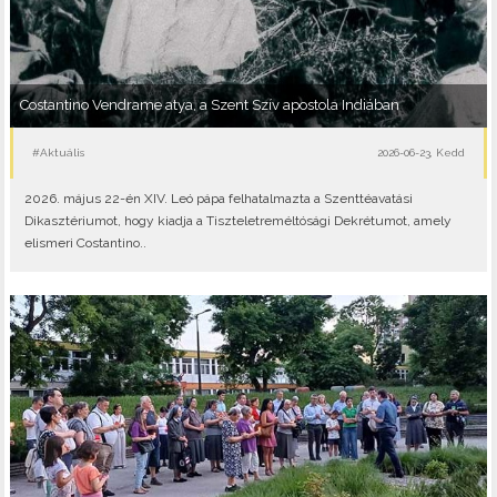
Costantino Vendrame atya, a Szent Szív apostola Indiában
#Aktuális
2026-06-23, Kedd
2026. május 22-én XIV. Leó pápa felhatalmazta a Szenttéavatási
Dikasztériumot, hogy kiadja a Tiszteletreméltósági Dekrétumot, amely
elismeri Costantino..