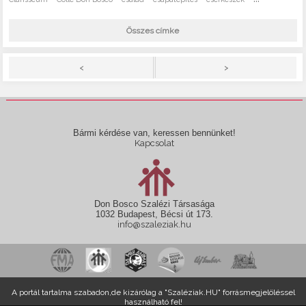
Összes címke
>
<
Bármi kérdése van, keressen bennünket!
Kapcsolat
Don Bosco Szalézi Társasága
1032 Budapest, Bécsi út 173.
info@szaleziak.hu
A portál tartalma szabadon,de kizárólag a "Szaléziak.HU" forrásmegjelöléssel
használható fel!