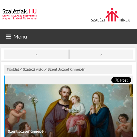
Menü
>
<
Főoldal
/
Szalézi világ
/ Szent József ünnepén
Szent József ünnepén