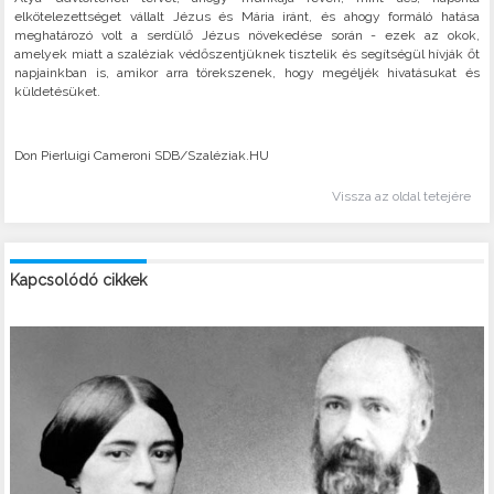
elkötelezettséget vállalt Jézus és Mária iránt, és ahogy formáló hatása
meghatározó volt a serdülő Jézus növekedése során - ezek az okok,
amelyek miatt a szaléziak védőszentjüknek tisztelik és segítségül hívják őt
napjainkban is, amikor arra törekszenek, hogy megéljék hivatásukat és
küldetésüket.
Don Pierluigi Cameroni SDB/Szaléziak.HU
Vissza az oldal tetejére
Kapcsolódó cikkek