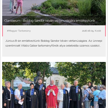
Clarisseum - Boldog Sándor István vértanúságára emlékeztünk
#Magyar Tartomány
2026-06-09, Kedd
Június 8-án emlékeztünk Boldog Sándor István vértanúságára. Az ünnepi
szentmisét Vitális Gábor tartományfőnök atya celebrálta számos szalézi..