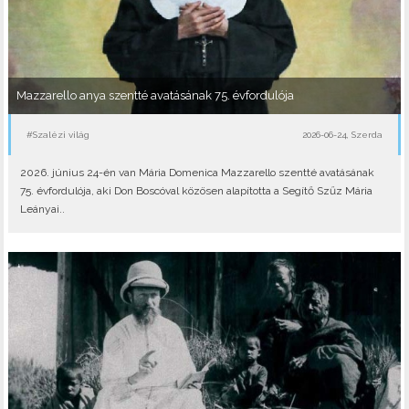
Mazzarello anya szentté avatásának 75. évfordulója
#Szalézi világ
2026-06-24, Szerda
2026. június 24-én van Mária Domenica Mazzarello szentté avatásának
75. évfordulója, aki Don Boscóval közösen alapította a Segítő Szűz Mária
Leányai..