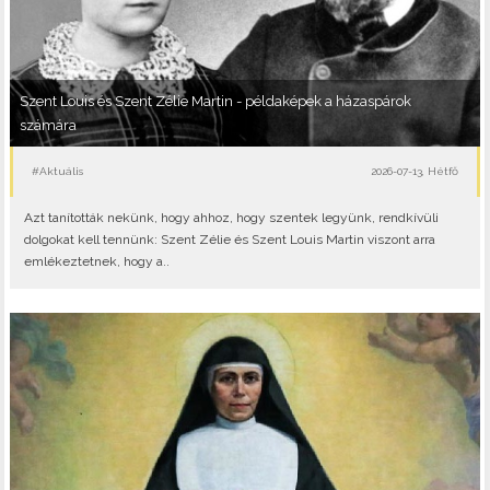
Szent Louis és Szent Zélie Martin - példaképek a házaspárok
számára
#Aktuális
2026-07-13, Hétfő
Azt tanították nekünk, hogy ahhoz, hogy szentek legyünk, rendkívüli
dolgokat kell tennünk: Szent Zélie és Szent Louis Martin viszont arra
emlékeztetnek, hogy a..