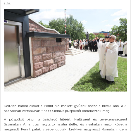
állta.
Délután három órakor a Perint-híd mellett gyűltek össze a hívek, ahol a 4.
században vértanúhalált halt Quirinus püspökről emlékeztek meg.
A püspököt bátor tanúságtevő hitéért, kiállásáért és tevékenységéért
Savariában Amantius helytartó halálra ítélte, és nyakában malomkővel a
megáradt Perint patak vizébe dobták. Ereklyéi nagyrészt Rómában, de a