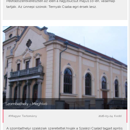
Péliföldszentkereszten az idén a nagybúcsút május 10-én, vasárnap
tartják. Az ünnepi szónok: Ternyák Csaba egri érsek lesz.
Szombathely – Meghívó
#Magyar Tartomány
2026-03-24, Kedd
A szombathelyi szaléziak szeretettel hívják a Szalézi Család tagjait április