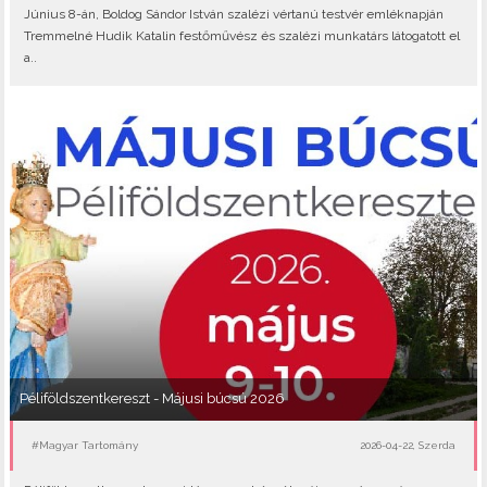
Június 8-án, Boldog Sándor István szalézi vértanú testvér emléknapján
Tremmelné Hudik Katalin festőművész és szalézi munkatárs látogatott el
a..
Péliföldszentkereszt - Májusi búcsú 2026
#Magyar Tartomány
2026-04-22, Szerda