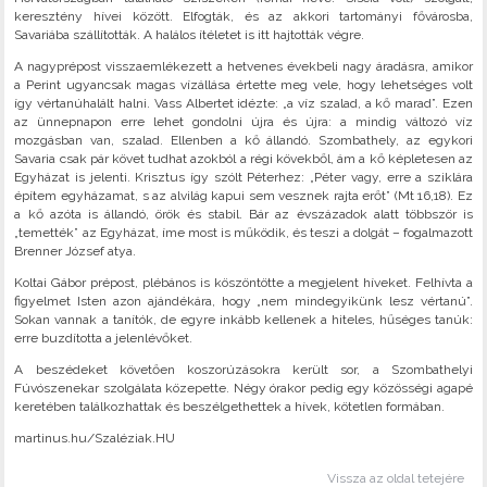
keresztény hívei között. Elfogták, és az akkori tartományi fővárosba,
Savariába szállították. A halálos ítéletet is itt hajtották végre.
A nagyprépost visszaemlékezett a hetvenes évekbeli nagy áradásra, amikor
a Perint ugyancsak magas vízállása értette meg vele, hogy lehetséges volt
így vértanúhalált halni. Vass Albertet idézte: „a víz szalad, a kő marad”. Ezen
az ünnepnapon erre lehet gondolni újra és újra: a mindig változó víz
mozgásban van, szalad. Ellenben a kő állandó. Szombathely, az egykori
Savaria csak pár követ tudhat azokból a régi kövekből, ám a kő képletesen az
Egyházat is jelenti. Krisztus így szólt Péterhez: „Péter vagy, erre a sziklára
építem egyházamat, s az alvilág kapui sem vesznek rajta erőt” (Mt 16,18). Ez
a kő azóta is állandó, örök és stabil. Bár az évszázadok alatt többször is
„temették” az Egyházat, íme most is működik, és teszi a dolgát – fogalmazott
Brenner József atya.
Koltai Gábor prépost, plébános is köszöntötte a megjelent híveket. Felhívta a
figyelmet Isten azon ajándékára, hogy „nem mindegyikünk lesz vértanú”.
Sokan vannak a tanítók, de egyre inkább kellenek a hiteles, hűséges tanúk:
erre buzdította a jelenlévőket.
A beszédeket követően koszorúzásokra került sor, a Szombathelyi
Fúvószenekar szolgálata közepette. Négy órakor pedig egy közösségi agapé
keretében találkozhattak és beszélgethettek a hívek, kötetlen formában.
martinus.hu/Szaléziak.HU
Vissza az oldal tetejére