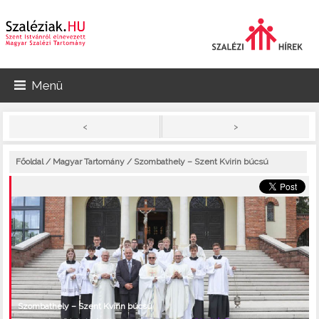
Menü
>
<
Főoldal
/
Magyar Tartomány
/ Szombathely – Szent Kvirin búcsú
Szombathely – Szent Kvirin búcsú