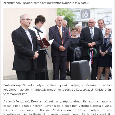
szombathelyi szalézi templom kereszthajójában is találhatók.
Emléktáblája Szombathelyen a Perint patak partján, az Óperint utcai híd
közelében látható. Itt tartottak megemlékezést és koszorúzást június 2-án,
vasárnap délután.
Az első felszólaló, Brenner József nagyprépost elmondta: azon a napon is
sokan álltak ezen a helyen, ugyanis itt, a közelben vetette a partra a víz a
holttestét. Quirinus a Római Birodalomban a Száva partján, a ma
Horvátországban található Sziszeken (római neve: Siscia volt) szolgált,