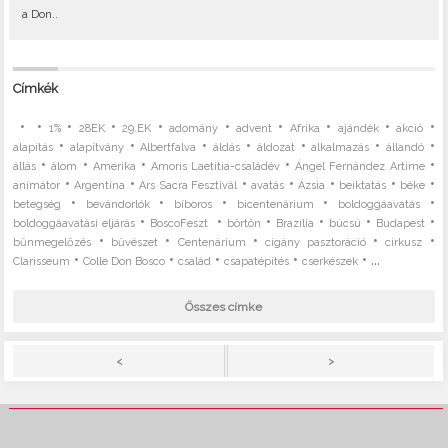
a Don..
Címkék
•
•
•
•
•
•
•
•
•
•
1%
28EK
29.EK
adomány
advent
Afrika
ajándék
akció
•
•
•
•
•
•
•
alapítás
alapítvány
Albertfalva
áldás
áldozat
alkalmazás
állandó
•
•
•
•
•
állás
álom
Amerika
Amoris Laetitia-családév
Ángel Fernández Artime
•
•
•
•
•
•
•
animátor
Argentína
Ars Sacra Fesztivál
avatás
Ázsia
beiktatás
béke
•
•
•
•
•
betegség
bevándorlók
bíboros
bicentenárium
boldoggáavatás
•
•
•
•
•
•
boldoggáavatási eljárás
BoscoFeszt
börtön
Brazília
búcsú
Budapest
•
•
•
•
•
bűnmegelőzés
bűvészet
Centenárium
cigány pasztoráció
cirkusz
•
•
•
•
• ...
Clarisseum
Colle Don Bosco
család
csapatépítés
cserkészek
Összes címke
>
<