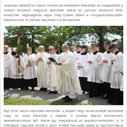
Vasárnap délelőtt tíz órakor szentmise keretében felavatták és megáldották a
szalézi templom megújult lépcsőjét, illetve az újonnan elkészült liftet,
amelynek segítségével végre meg tudták oldani a mozgáskorlátozottak,
babakocsisok és idősek bejutását is a templomba.
Ágh Ernő városi képviselő elmondta: a projekt négy évvel ezelőtt kezdődött
meg, és most érkeztek a végére. A korábbi lépcső tönkrement,
balesetveszélyes lett, illetve így megvalósult az akadálymentesítés is. A
költségek nagyobb részét a város, kisebb hányadát pedig az egyházmegye