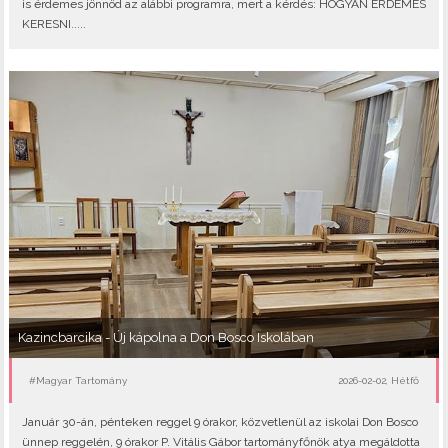
is érdemes jönnöd az alábbi programra, mert a kérdés: HOGYAN ÉRDEMES
KERESNI.....
Kazincbarcika - Új kápolna a Don Bosco Iskolában
#Magyar Tartomány
2026-02-02, Hétfő
Január 30-án, pénteken reggel 9 órakor, közvetlenül az iskolai Don Bosco
ünnep reggelén, 9 órakor P. Vitális Gábor tartományfőnök atya megáldotta