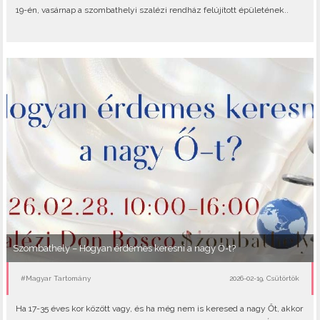
19-én, vasárnap a szombathelyi szalézi rendház felújított épületének..
Szombathely – Hogyan érdemes keresni a nagy Ő-t?
#Magyar Tartomány
2026-02-19, Csütörtök
Ha 17-35 éves kor között vagy, és ha még nem is keresed a nagy Őt, akkor