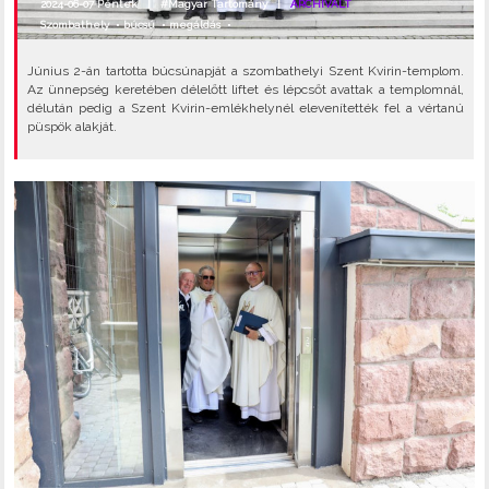
2024-06-07 Péntek |
#Magyar Tartomány
|
ARCHIVÁLT
Szombathely
•
búcsú
•
megáldás
•
Június 2-án tartotta búcsúnapját a szombathelyi Szent Kvirin-templom.
Az ünnepség keretében délelőtt liftet és lépcsőt avattak a templomnál,
délután pedig a Szent Kvirin-emlékhelynél elevenítették fel a vértanú
püspök alakját.