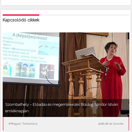
Kapcsolódó cikkek
Szombathely – Előadás és megemlékezés Boldog Sándor István
emléknapján
#Magyar Tartomány
2026-06-10, Szerda