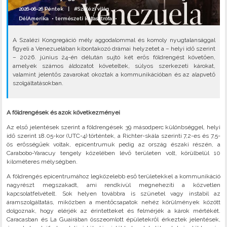
2026-06-26 Péntek |
#Szalézi világ
DélAmerika
•
természeti katasztrófa
•
A Szalézi Kongregáció mély aggodalommal és komoly nyugtalansággal
figyeli a Venezuelában kibontakozó drámai helyzetet a – helyi idő szerint
– 2026. június 24-én délután sujtó két erős földrengést követően,
amelyek számos áldozatot követeltek, súlyos szerkezeti károkat,
valamint jelentős zavarokat okoztak a kommunikációban és az alapvető
szolgáltatásokban.
A földrengések és azok következményei
Az első jelentések szerint a földrengések 39 másodperc különbséggel, helyi
idő szerint 18.05-kor (UTC-4) történtek, a Richter-skála szerinti 7,2-es és 7,5-
ös erősségűek voltak, epicentrumuk pedig az ország északi részén, a
Carabobo-Yaracuy tengely közelében lévő területen volt, körülbelül 10
kilométeres mélységben.
A földrengés epicentrumához legközelebb eső területekkel a kommunikáció
nagyrészt megszakadt, ami rendkívül megnehezíti a közvetlen
kapcsolatfelvételt. Sok helyen továbbra is szünetel vagy instabil az
áramszolgáltatás, miközben a mentőcsapatok nehéz körülmények között
dolgoznak, hogy elérjék az érintetteket és felmérjék a károk mértékét.
Caracasban és La Guairában összeomlott épületekről érkeztek jelentések,