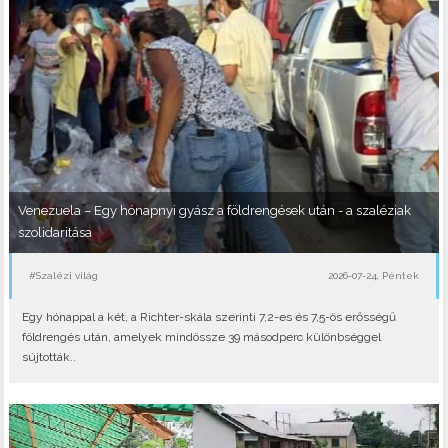
Venezuela – Egy hónapnyi gyász a földrengések után - a szaléziak
szolidaritása
#Szalézi világ
2026-07-24, Péntek
Egy hónappal a két, a Richter-skála szerinti 7,2-es és 7,5-ös erősségű
földrengés után, amelyek mindössze 39 másodperc különbséggel
sújtották..