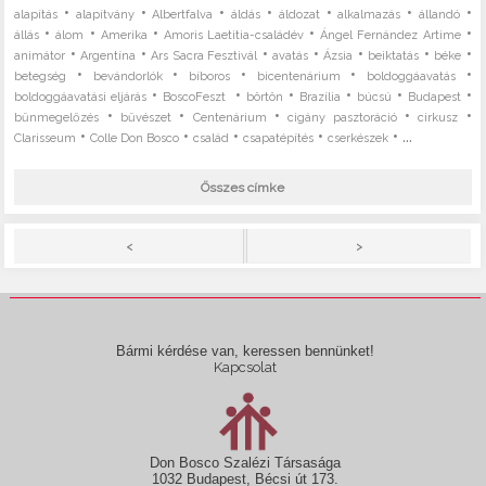
•
•
•
•
•
•
•
alapítás
alapítvány
Albertfalva
áldás
áldozat
alkalmazás
állandó
•
•
•
•
•
állás
álom
Amerika
Amoris Laetitia-családév
Ángel Fernández Artime
•
•
•
•
•
•
•
animátor
Argentína
Ars Sacra Fesztivál
avatás
Ázsia
beiktatás
béke
•
•
•
•
•
betegség
bevándorlók
bíboros
bicentenárium
boldoggáavatás
•
•
•
•
•
•
boldoggáavatási eljárás
BoscoFeszt
börtön
Brazília
búcsú
Budapest
•
•
•
•
•
bűnmegelőzés
bűvészet
Centenárium
cigány pasztoráció
cirkusz
•
•
•
•
• ...
Clarisseum
Colle Don Bosco
család
csapatépítés
cserkészek
Összes címke
>
<
Bármi kérdése van, keressen bennünket!
Kapcsolat
Don Bosco Szalézi Társasága
1032 Budapest, Bécsi út 173.