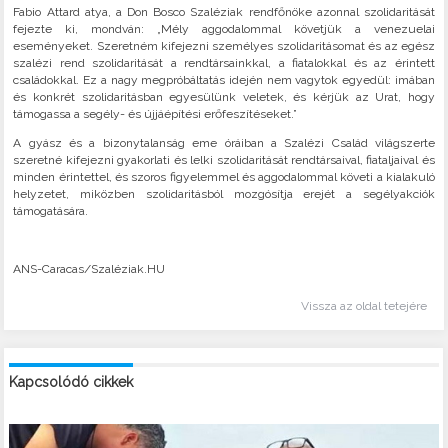
Fabio Attard atya, a Don Bosco Szaléziak rendfőnöke azonnal szolidaritását
fejezte ki, mondván: „Mély aggodalommal követjük a venezuelai
eseményeket. Szeretném kifejezni személyes szolidaritásomat és az egész
szalézi rend szolidaritását a rendtársainkkal, a fiatalokkal és az érintett
családokkal. Ez a nagy megpróbáltatás idején nem vagytok egyedül: imában
és konkrét szolidaritásban egyesülünk veletek, és kérjük az Urat, hogy
támogassa a segély- és újjáépítési erőfeszítéseket.”
A gyász és a bizonytalanság eme óráiban a Szalézi Család világszerte
szeretné kifejezni gyakorlati és lelki szolidaritását rendtársaival, fiataljaival és
minden érintettel, és szoros figyelemmel és aggodalommal követi a kialakuló
helyzetet, miközben szolidaritásból mozgósítja erejét a segélyakciók
támogatására.
ANS-Caracas/Szaléziak.HU
Vissza az oldal tetejére
Kapcsolódó cikkek