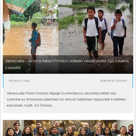
Venezuela – Árvíz a Felső-Orinoco vidékén veszélyeztet 750 őslakos
családot
#Szalézi világ
2026-06-12, Péntek
Venezuela Felső-Orinoco régiója humanitárius vészhelyzettel néz
szembe az Amazonas államban az elmúlt hetekben tapasztalt kivételes
esőzések miatt. Az Orinoco..