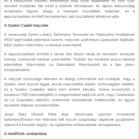
és a katasztrófa kezdeti értékelései több tucat halálesetet és több száz
sérültet mutatnak, bár ezek a számok előzetesek, és sajnos valószínűleg
emelkedni fognak, ahogy a keresési műveletek haladnak, és a
legsúlyosabban érintett területekhez való hozzáférés lehetővé válik.
A Szalézi Család helyzete
A venezuelai Szent Lukács Tartomány Tervezési és Fejlesztési Hivatalának
(PDO) legfrissebb jelentése szerint, melynek székhelye Caracasban található,
több szalézi intézmény is károkat szenvedett.
A legsúlyosabban érintett a sarriai Don Bosco iskola és templom, amelyek
komoly szerkezeti károkat szenvedtek. További, bár kevésbé súlyos károkat
jelentettek Altamirából, La Doloridából, Marichesből és a San José-i
középiskolából.
A helyzet súlyossága ellenére az eddigi információk azt mutatják, hogy a
szalézi rend összes tagját, akivel kapcsolatba léptek, biztonságban találták,
és a Szalézi Családon belül nem történt sérülés. Oriana asszonytól, a
karakaszi PDO képviselőjétől is megerősítést kaptunk arról, hogy Caracasban
és La Guairában jelentős szerkezeti károsodások keletkeztek, és egyes
épületek teljesen összeomlottak.
Jorge Elías Ghazal Mora atya, Venezuela újonnan kinevezett
tartományfőnöke már felhívást tett közzé sürgősségi segélyek gyűjtésére,
valamint a kezdeti segély- és újjáépítési erőfeszítések támogatására.
A rendfőnök szolidaritása