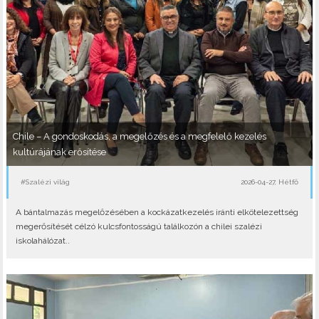
Chile – A gondoskodás, a megelőzés és a megfelelő kezelés
kultúrájának erősítése
#Szalézi világ
2026-04-27, Hétfő
A bántalmazás megelőzésében a kockázatkezelés iránti elkötelezettség
megerősítését célzó kulcsfontosságú találkozón a chilei szalézi
iskolahálózat..