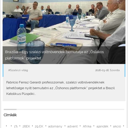
Brazília – Egy szalézi voltnövendék bemutatja az „Őslakos
platformok” projektet
#Szalézi világ
2026-03-18, Szerda
Fabrício Ferraz Gerardi professzornak, szalézi voltnövendéknek
lehetősége nyílt bemutatni az „Őshonos platformok” projektet a Brazil
Katolikus Püspöki..
Címkék
•
•
•
•
•
•
•
•
•
•
1%
28EK
29.EK
adomány
advent
Afrika
ajándék
akció