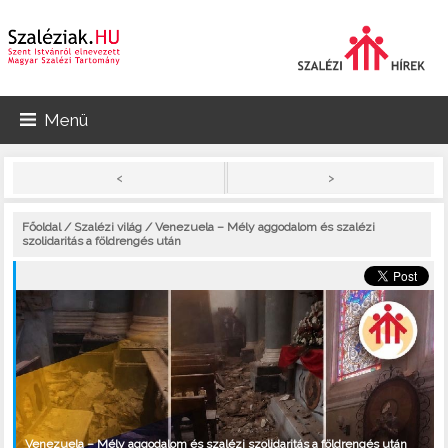
Menü
>
<
Főoldal
/
Szalézi világ
/ Venezuela – Mély aggodalom és szalézi
szolidaritás a földrengés után
Venezuela – Mély aggodalom és szalézi szolidaritás a földrengés után