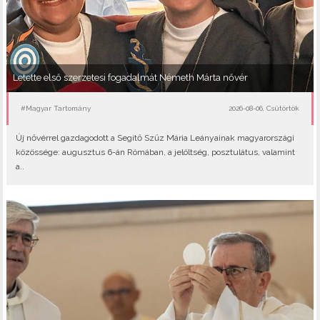
Letette első szerzetesi fogadalmát Németh Márta nővér
#Magyar Tartomány
2026-08-06, Csütörtök
Új nővérrel gazdagodott a Segítő Szűz Mária Leányainak magyarországi
közössége: augusztus 6-án Rómában, a jelöltség, posztulátus, valamint
a..