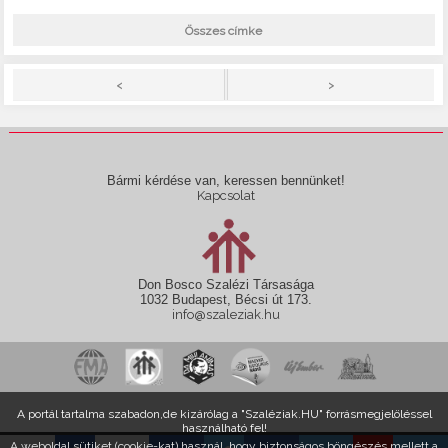
Összes címke
>
<
Bármi kérdése van, keressen bennünket!
Kapcsolat
Don Bosco Szalézi Társasága
1032 Budapest, Bécsi út 173.
info@szaleziak.hu
A portál tartalma szabadon,de kizárólag a "Szaléziak.HU" forrásmegjelöléssel
használható fel!
A weboldal sütiket (cookie-kat) használ, hogy biztonságos böngészés mellett a