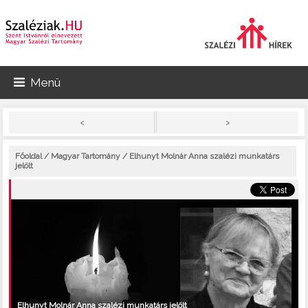
Menü
>
<
Főoldal
/
Magyar Tartomány
/ Elhunyt Molnár Anna szalézi munkatárs
jelölt
Elhunyt Molnár Anna szalézi munkatárs jelölt