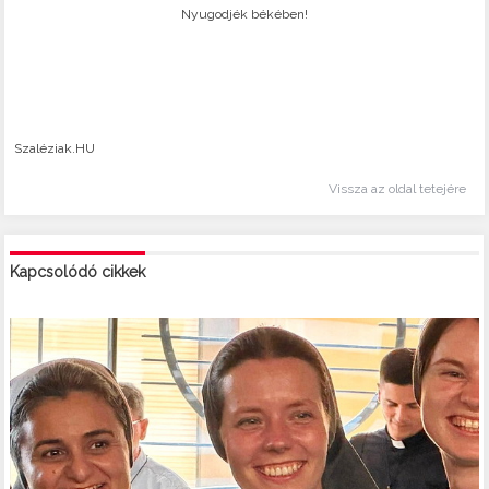
Nyugodjék békében!
Szaléziak.HU
Vissza az oldal tetejére
Kapcsolódó cikkek