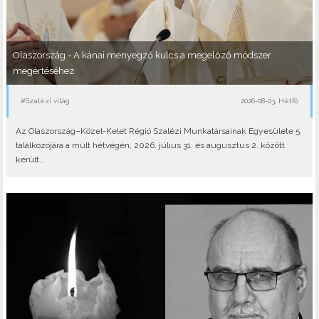
Olaszország - A kánai menyegző kulcs a megelőző módszer
megértéséhez
#Szalézi világ
2026-08-03, Hétfő
Az Olaszország–Közel-Kelet Régió Szalézi Munkatársainak Egyesülete 5.
találkozójára a múlt hétvégén, 2026. július 31. és augusztus 2. között
került..