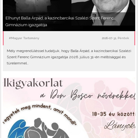
Elhunyt Balla Árpád, a kazincbarcikai Szalézi Szent Ferenc
Gimnázium igazgatója
#Magyar Tartomány
2026-07-31, Péntek
Mély megrendüléssel tudatjuk, hogy Balla Árpád, a kazincbarcikai Szalézi
Szent Ferenc Gimnázium igazgatója 2026. július 31-én méltósággal és
türelemmel..