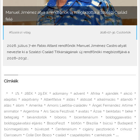
Manuel Jiménez atya a rendfőnök új megbízottja a Szalézi Család
felé
#Szalézi világ
2026-07-30, Csütörtök
2026. július 7-én Fabio Attard rendfőnök Manuel Jiménez Castro atyát
nevezte ki a Szalézi Család Titkárságának új rendfőnöki megbízottjává a
2026–2032..
Címkék
•
•
•
•
•
•
•
•
•
•
1%
28EK
29.EK
adomány
advent
Afrika
ajándék
akció
•
•
•
•
•
•
•
alapítás
alapítvány
Albertfalva
áldás
áldozat
alkalmazás
állandó
•
•
•
•
•
állás
álom
Amerika
Amoris Laetitia-családév
Ángel Fernández Artime
•
•
•
•
•
•
•
animátor
Argentína
Ars Sacra Fesztivál
avatás
Ázsia
beiktatás
béke
•
•
•
•
•
betegség
bevándorlók
bíboros
bicentenárium
boldoggáavatás
•
•
•
•
•
•
boldoggáavatási eljárás
BoscoFeszt
börtön
Brazília
búcsú
Budapest
•
•
•
•
•
bűnmegelőzés
bűvészet
Centenárium
cigány pasztoráció
cirkusz
•
•
•
•
• ...
Clarisseum
Colle Don Bosco
család
csapatépítés
cserkészek