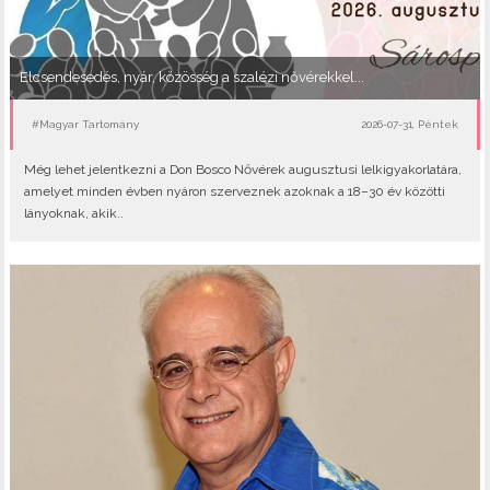
Elcsendesedés, nyár, közösség a szalézi nővérekkel...
#Magyar Tartomány
2026-07-31, Péntek
Még lehet jelentkezni a Don Bosco Nővérek augusztusi lelkigyakorlatára,
amelyet minden évben nyáron szerveznek azoknak a 18–30 év közötti
lányoknak, akik..