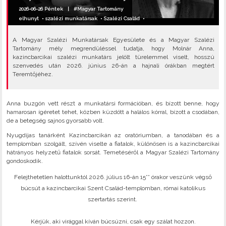
2026-06-26 Péntek |
#Magyar Tartomány
elhunyt
•
szalézi munkatársak
•
Szalézi Család
•
A Magyar Szalézi Munkatársak Egyesülete és a Magyar Szalézi
Tartomány mély megrendüléssel tudatja, hogy Molnár Anna,
kazincbarcikai szalézi munkatárs jelölt türelemmel viselt, hosszú
szenvedés után 2026. június 26-án a hajnali órákban megtért
Teremtőjéhez.
Anna buzgón vett részt a munkatársi formációban, és bízott benne, hogy
hamarosan ígéretet tehet, közben küzdött a halálos kórral, bízott a csodában,
de a betegség sajnos gyorsabb volt.
Nyugdíjas tanárként Kazincbarcikán az oratóriumban, a tanodában és a
templomban szolgált, szívén viselte a fiatalok, különösen is a kazincbarcikai
hátrányos helyzetű fiatalok sorsát. Temetéséről a Magyar Szalézi Tartomány
gondoskodik.
Felejthetetlen halottunktól 2026. július 16-án 15°° órakor veszünk végső
búcsút a kazincbarcikai Szent Család-templomban, római katolikus
szertartás szerint.
Kérjük, aki virággal kíván búcsúzni, csak egy szálat hozzon.