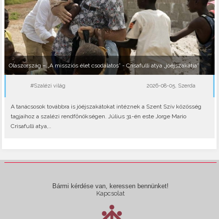
Olaszország – „A missziós élet csodálatos” - Crisafulli atya „jóéjszakátja”
#Szalézi világ
2026-08-05, Szerda
A tanácsosok továbbra is jóéjszakátokat intéznek a Szent Szív közösség
tagjaihoz a szalézi rendfőnökségen. Július 31-én este Jorge Mario
Crisafulli atya,..
Bármi kérdése van, keressen bennünket!
Kapcsolat