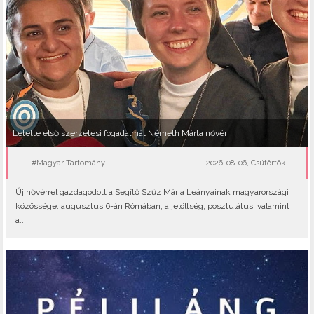
Letette első szerzetesi fogadalmát Németh Márta nővér
#Magyar Tartomány
2026-08-06, Csütörtök
Új nővérrel gazdagodott a Segítő Szűz Mária Leányainak magyarországi
közössége: augusztus 6-án Rómában, a jelöltség, posztulátus, valamint
a..