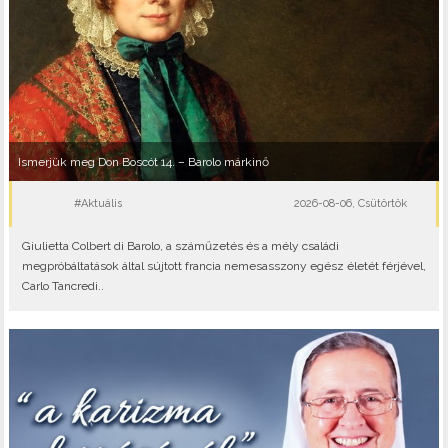
Ismerjük meg Don Boscót 14. – Barolo márkinő
#Aktuális
2026-08-06, Csütörtök
Giulietta Colbert di Barolo, a száműzetés és a mély családi
megpróbáltatások által sújtott francia nemesasszony egész életét férjével,
Carlo Tancredi..