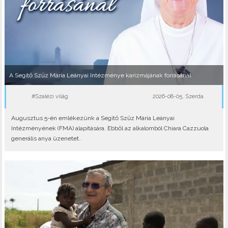
A Segítő Szűz Mária Leányai Intézménye karizmájának forrásánál
#Szalézi világ
2026-08-05, Szerda
Augusztus 5-én emlékezünk a Segítő Szűz Mária Leányai
Intézményének (FMA) alapítására. Ebből az alkalomból Chiara Cazzuola
generális anya üzenetet..