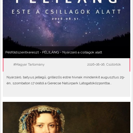
Péliföldszentkereszt - PÉLILÁNG - Nyárzáró a csillagok alatt
#Magyar Tartomány
2026-08-06, Csütörtök
Nyárzáró, batyus jellegű, grillezős estre hívnak mindenkit augusztus 29-
én, szombaton 17 órától a Gerecse Natúrpark Látogatóközpontba..