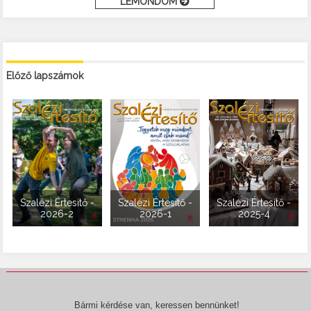
LEMONDOM
Előző lapszámok
Szalézi Értesítő -
Szalézi Értesítő -
Szalézi Értesítő -
2026-2
2026-1
2025-4
Bármi kérdése van, keressen bennünket!