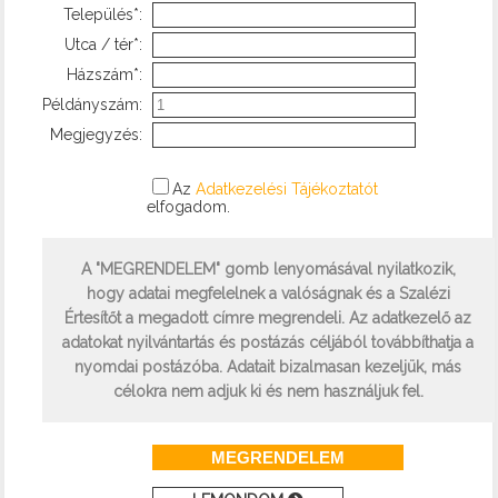
Település*:
Utca / tér*:
Házszám*:
Példányszám:
Megjegyzés:
Az
Adatkezelési Tájékoztatót
elfogadom.
A
"MEGRENDELEM"
gomb lenyomásával nyilatkozik,
hogy adatai megfelelnek a valóságnak és a Szalézi
Értesítőt a megadott címre megrendeli. Az adatkezelő az
adatokat nyilvántartás és postázás céljából továbbíthatja a
nyomdai postázóba. Adatait bizalmasan kezeljük, más
célokra nem adjuk ki és nem használjuk fel.