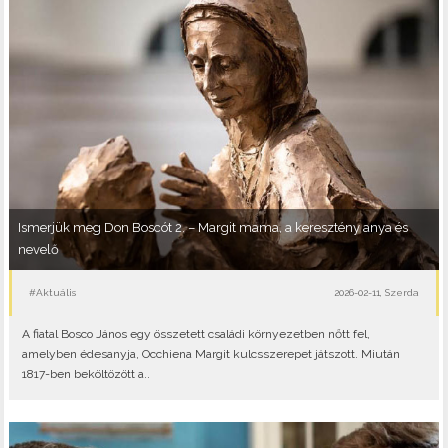
Ismerjük meg Don Boscót 2. – Margit mama, a keresztény anya és
nevelő
#Aktuális
2026-02-11, Szerda
A fiatal Bosco János egy összetett családi környezetben nőtt fel,
amelyben édesanyja, Occhiena Margit kulcsszerepet játszott. Miután
1817-ben beköltözött a..