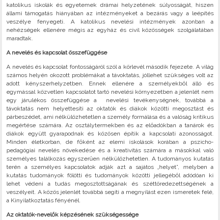
katolikus iskolák és egyetemek drámai helyzetének súlyosságát, hiszen
állami támogatás hiányában az intézményeket a bezárás vagy a leépítés
veszélye fenyegeti. A katolikus nevelési intézmények azonban a
nehézségek ellenére mégis az egyház és civil közösségek szolgálatában
maradtak.
A nevelés és kapcsolat összefüggése
A nevelés és kapcsolat fontosságáról szól a körlevél második fejezete. A világ
számos helyén okozott problémákat a távoktatás, jóllehet szükséges volt az
adott kényszerhelyzetben. Ennek ellenére a személyekből álló és
egymással közvetlen kapcsolatot tartó nevelési környezetben a jelenlét nem
egy járulékos összefüggése a nevelési tevékenységnek, továbbá a
távoktatás nem helyettesíti az oktatók és diákok közötti megosztást és
párbeszédet, ami nélkülözhetetlen a személy formálása és a valóság kritikus
megértése számára. Az osztálytermekben és az előadókban a tanárok és
diákok együtt gyarapodnak és közösen építik a kapcsolati azonosságot.
Minden életkorban, de főként az elemi iskolások korában a pszicho-
pedagógiai nevelés növekedése és a kreativitás számára a másokkal való
személyes találkozás egyszerűen nélkülözhetetlen. A tudományos kutatás
terén a személyes kapcsolatok adják azt a sajátos „helyet”, melyben a
kutatás tudományok fölötti és tudományok közötti jellegéből adódóan ki
lehet védeni a tudás megosztottságának és széttöredezettségének a
veszélyeit. A közös jelenlét továbbá segíti a megnyílást ezen ismeretek felé,
a Kinyilatkoztatás fényénél.
Az oktatók-nevelők képzésének szükségessége