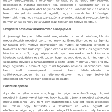
mások elbeszéléseit, a történelem tanítását és az előző nemzedékek
bölcsességét. Hasonló képzésre kell törekedni a kapcsolatokban és a
találkozás kultúrájában, ahol helye és értéke van a „közös háznak” az összes
teremtménnyel és emberrel együtt, hogy a szolidaritás közösségét
teremtsük meg, hogy visszaszerezzük a teremtett világgal elvesztett békés
harmóniánkat és hogy ezt a világot igazi testvériség terévé alakítsuk.
Szolgálatra nevelés a társadalomban a közjó javára
A jelenlegi helyzet feltétlenül megköveteli a mind közösségibb és
megosztottabb nevelési paktumot, mely az Evangéliumból és az Egyház
tanításából erőt merítve nagylelkűen és nyitott szinergiával terjeszti a
találkozás hiteles kultúráját. Éppen ezért a katolikus iskolák és egyetemek
hivatása arra szól, hogy képezzenek olyan embereket, akik készek a
közösség szolgálatára és akik tudják, hogy nagyobb dolog adni, mint kapni. A
szolgálatra nevelés a társadalomban a közjó javára mindnyájunkat arra hív,
hogy egyesítsük erőinket egy mind tágasabb nevelési szerződésre, ami
kész érett személyeket nevelni, kész felülemelkedni a
széttöredezettségen és az ellenmondásokon, hogy egy testvéribb
emberiség számára építsen kapcsolati hálózatot.
Hálózatok építése
A pandémia nyilvánvalóvá tette, hogy mindnyájan sebezhetők vagyunk, ami
nevelési intézményeket igényel, hogy hozzájáruljunk a nevelési szövetség
megvalósításához, úgy mint egy csapatmozgás. Célként közös lépéseket
kell találni, hogy felfrissítsük a fiatalokért és velük együtt az
elkötelezettséget egy nyitottabb és befogadóbb nevelésre, mely képes a