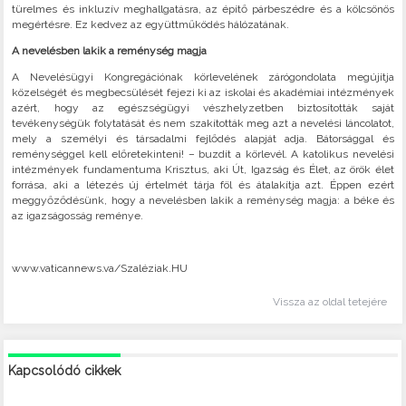
türelmes és inkluzív meghallgatásra, az építő párbeszédre és a kölcsönös
megértésre. Ez kedvez az együttműködés hálózatának.
A nevelésben lakik a reménység magja
A Nevelésügyi Kongregációnak körlevelének zárógondolata megújítja
közelségét és megbecsülését fejezi ki az iskolai és akadémiai intézmények
azért, hogy az egészségügyi vészhelyzetben biztosították saját
tevékenységük folytatását és nem szakították meg azt a nevelési láncolatot,
mely a személyi és társadalmi fejlődés alapját adja. Bátorsággal és
reménységgel kell előretekinteni! – buzdít a körlevél. A katolikus nevelési
intézmények fundamentuma Krisztus, aki Út, Igazság és Élet, az örök élet
forrása, aki a létezés új értelmét tárja föl és átalakítja azt. Éppen ezért
meggyőződésünk, hogy a nevelésben lakik a reménység magja: a béke és
az igazságosság reménye.
www.vaticannews.va/Szaléziak.HU
Vissza az oldal tetejére
Kapcsolódó cikkek