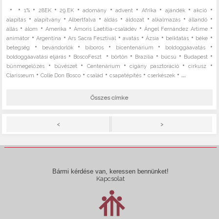
•
•
•
•
•
•
•
•
•
•
1%
28EK
29.EK
adomány
advent
Afrika
ajándék
akció
•
•
•
•
•
•
•
alapítás
alapítvány
Albertfalva
áldás
áldozat
alkalmazás
állandó
•
•
•
•
•
állás
álom
Amerika
Amoris Laetitia-családév
Ángel Fernández Artime
•
•
•
•
•
•
•
animátor
Argentína
Ars Sacra Fesztivál
avatás
Ázsia
beiktatás
béke
•
•
•
•
•
betegség
bevándorlók
bíboros
bicentenárium
boldoggáavatás
•
•
•
•
•
•
boldoggáavatási eljárás
BoscoFeszt
börtön
Brazília
búcsú
Budapest
•
•
•
•
•
bűnmegelőzés
bűvészet
Centenárium
cigány pasztoráció
cirkusz
•
•
•
•
• ...
Clarisseum
Colle Don Bosco
család
csapatépítés
cserkészek
Összes címke
>
<
Bármi kérdése van, keressen bennünket!
Kapcsolat