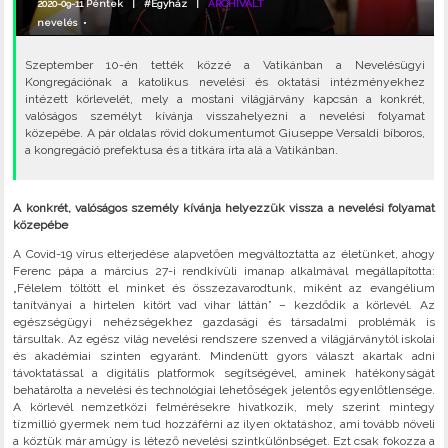
2020-09-11 Péntek |
#Egyház
|
ARCHIVÁLT
nevelés
•
Szeptember 10-én tették közzé a Vatikánban a Nevelésügyi
Kongregációnak a katolikus nevelési és oktatási intézményekhez
intézett körlevelét, mely a mostani világjárvány kapcsán a konkrét,
valóságos személyt kívánja visszahelyezni a nevelési folyamat
közepébe. A pár oldalas rövid dokumentumot Giuseppe Versaldi bíboros,
a kongregáció prefektusa és a titkára írta alá a Vatikánban.
A konkrét, valóságos személy kívánja helyezzük vissza a nevelési folyamat
közepébe
A Covid-19 vírus elterjedése alapvetően megváltoztatta az életünket, ahogy
Ferenc pápa a március 27-i rendkívüli imanap alkalmával megállapította:
„Félelem töltött el minket és összezavarodtunk, miként az evangélium
tanítványai a hirtelen kitört vad vihar láttán” – kezdődik a körlevél. Az
egészségügyi nehézségekhez gazdasági és társadalmi problémák is
társultak. Az egész világ nevelési rendszere szenved a világjárványtól iskolai
és akadémiai szinten egyaránt. Mindenütt gyors választ akartak adni
távoktatással a digitális platformok segítségével, aminek hatékonyságát
behatárolta a nevelési és technológiai lehetőségek jelentős egyenlőtlensége.
A körlevél nemzetközi felmérésekre hivatkozik, mely szerint mintegy
tízmillió gyermek nem tud hozzáférni az ilyen oktatáshoz, ami tovább növeli
a köztük már amúgy is létező nevelési szintkülönbséget. Ezt csak fokozza a