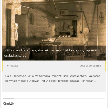
„Otthon azok számára, akiknek nincsen”: Valdocco konyhája és a
családias stílus
#Aktuális
2026-01-28, Szerda
Ha a kilencéves kori álma felfedi a „miértet” Don Bosco életéről, Valdocco
konyhája mesél a „hogyan”-ról. A tizenkilencedik századi Torinóban,..
Címkék