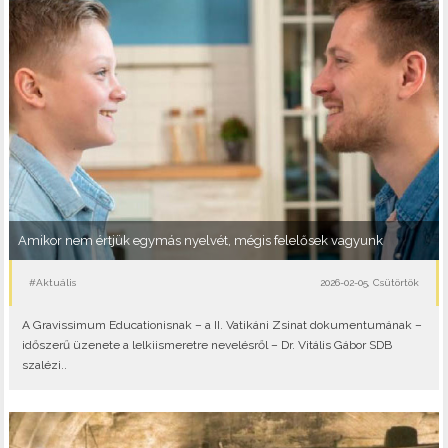
Amikor nem értjük egymás nyelvét, mégis felelősek vagyunk
#Aktuális
2026-02-05, Csütörtök
A Gravissimum Educationisnak – a II. Vatikáni Zsinat dokumentumának –
időszerű üzenete a lelkiismeretre nevelésről – Dr. Vitális Gábor SDB
szalézi..