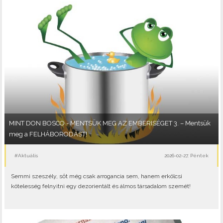
MINT DON BOSCO - MENTSÜK MEG AZ EMBERISÉGET 3. – Mentsük
meg a FELHÁBORODÁST!
#Aktuális
2026-02-27, Péntek
Semmi szeszély, sőt még csak arrogancia sem, hanem erkölcsi
kötelesség felnyitni egy dezorientált és álmos társadalom szemét!