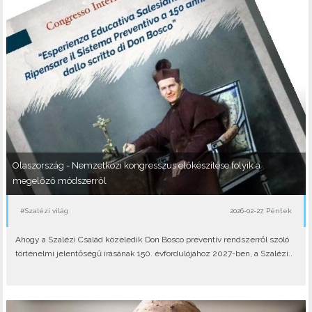
Olaszország - Nemzetközi kongresszus előkészítése folyik a
megelőző módszerről
#Szalézi világ
2026-02-27, Péntek
Ahogy a Szalézi Család közeledik Don Bosco preventív rendszerről szóló
történelmi jelentőségű írásának 150. évfordulójához 2027-ben, a Szalézi..