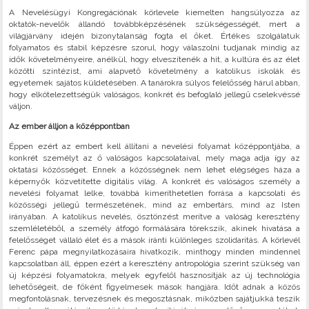
A Nevelésügyi Kongregációnak körlevele kiemelten hangsúlyozza az
oktatók-nevelők állandó továbbképzésének szükségességét, mert a
világjárvány idején bizonytalanság fogta el őket. Értékes szolgálatuk
folyamatos és stabil képzésre szorul, hogy válaszolni tudjanak mindig az
idők követelményeire, anélkül, hogy elveszítenék a hit, a kultúra és az élet
közötti szintézist, ami alapvető követelmény a katolikus iskolák és
egyetemek sajátos küldetésében. A tanárokra súlyos felelősség hárul abban,
hogy elkötelezettségük valóságos, konkrét és befoglaló jellegű cselekvéssé
váljon.
Az ember álljon a középpontban
Éppen ezért az embert kell állítani a nevelési folyamat középpontjába, a
konkrét személyt az ő valóságos kapcsolataival, mely maga adja így az
oktatási közösséget. Ennek a közösségnek nem lehet elégséges háza a
képernyők közvetítette digitális világ. A konkrét és valóságos személy a
nevelési folyamat lelke, továbbá kimeríthetetlen forrása a kapcsolati és
közösségi jellegű természetének, mind az embertárs, mind az Isten
irányában. A katolikus nevelés, ösztönzést merítve a valóság keresztény
szemléletéből, a személy átfogó formálására törekszik, akinek hivatása a
felelősséget vállaló élet és a mások iránti különleges szolidaritás. A körlevél
Ferenc pápa megnyilatkozásaira hivatkozik, minthogy minden mindennel
kapcsolatban áll, éppen ezért a keresztény antropológia szerint szükség van
új képzési folyamatokra, melyek egyfelől hasznosítják az új technológia
lehetőségeit, de főként figyelmesek mások hangjára. Időt adnak a közös
megfontolásnak, tervezésnek és megosztásnak, miközben sajátjukká teszik