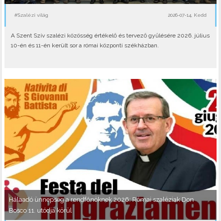
#Szalézi világ
2026-07-14, Kedd
A Szent Szív szalézi közösség értékelő és tervező gyűlésére 2026. július
10-én és 11-én került sor a római központi székházban.
Hálaadó ünnepség a rendfőnöknek 2026: Római szaléziak Don
Bosco 11. utódja körül