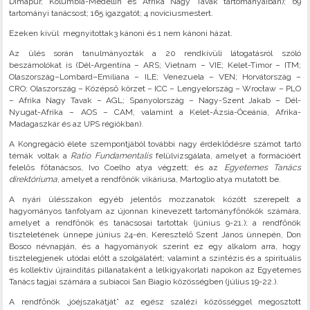
Dimapur, Kolumbia-Medellín és Afrika Nagy Tavak tartományaiban); 69
tartományi tanácsost; 165 igazgatót; 4 novíciusmestert.
Ezeken kívül megnyitottak3 kánoni és 1 nem kánoni házat.
Az ülés során tanulmányozták a 20 rendkívüli látogatásról szóló
beszámolókat is (Dél-Argentína – ARS; Vietnam – VIE; Kelet-Timor – ITM;
Olaszország–Lombard–Emiliana – ILE; Venezuela – VEN; Horvátország –
CRO; Olaszország – Középső körzet – ICC – Lengyelország – Wrocław – PLO
– Afrika Nagy Tavak – AGL; Spanyolország – Nagy-Szent Jakab – Dél-
Nyugat-Afrika – AOS – CAM, valamint a Kelet-Ázsia-Óceánia, Afrika-
Madagaszkár és az UPS régiókban).
A Kongregáció élete szempontjából további nagy érdeklődésre számot tartó
témák voltak a
Ratio Fundamentalis
felülvizsgálata, amelyet a formációért
felelős főtanácsos, Ivo Coelho atya végzett; és az
Egyetemes Tanács
direktóriuma
, amelyet a rendfőnök vikáriusa, Martoglio atya mutatott be.
A nyári ülésszakon egyéb jelentős mozzanatok között szerepelt a
hagyományos tanfolyam az újonnan kinevezett tartományfőnökök számára,
amelyet a rendfőnök és tanácsosai tartottak (június 9-21.); a rendfőnök
tiszteletének ünnepe június 24-én, Keresztelő Szent János ünnepén, Don
Bosco névnapján, és a hagyományok szerint ez egy alkalom arra, hogy
tisztelegjenek utódai előtt a szolgálatért; valamint a szintézis és a spirituális
és kollektív újraindítás pillanataként a lelkigyakorlati napokon az Egyetemes
Tanács tagjai számára a subiacoi San Biagio közösségben (július 19-22.).
A rendfőnök „jóéjszakátját” az egész szalézi közösséggel megosztott