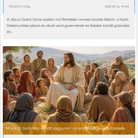
#Szalézi világ
2026-06-23, Kedd
A Jézus Szent Szíve szalézi mű Rómában ünnepi díszbe öltözik: a Nyári
Oratóriumban játszó és részt vevő gyermekek és fiatalok között girlandok
és..
Mi is a 72 tanítvány között vagyunk? - a rendfőnök júniusi üzenete