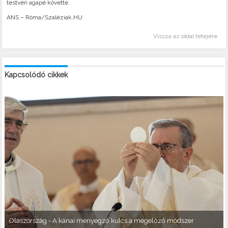
testvéri agapé követte.
ANS – Róma/Szaléziak.HU
Vissza az oldal tetejére
Kapcsolódó cikkek
Olaszország - A kánai menyegző kulcs a megelőző módszer