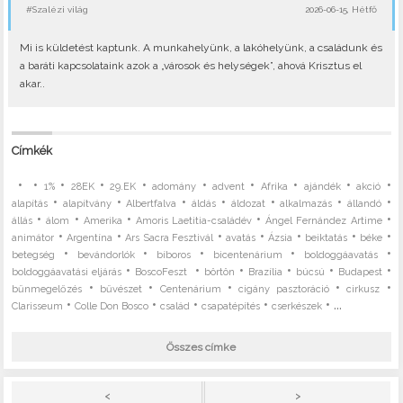
#Szalézi világ
2026-06-15, Hétfő
Mi is küldetést kaptunk. A munkahelyünk, a lakóhelyünk, a családunk és
a baráti kapcsolataink azok a „városok és helységek”, ahová Krisztus el
akar..
Címkék
•
•
•
•
•
•
•
•
•
•
1%
28EK
29.EK
adomány
advent
Afrika
ajándék
akció
•
•
•
•
•
•
•
alapítás
alapítvány
Albertfalva
áldás
áldozat
alkalmazás
állandó
•
•
•
•
•
állás
álom
Amerika
Amoris Laetitia-családév
Ángel Fernández Artime
•
•
•
•
•
•
•
animátor
Argentína
Ars Sacra Fesztivál
avatás
Ázsia
beiktatás
béke
•
•
•
•
•
betegség
bevándorlók
bíboros
bicentenárium
boldoggáavatás
•
•
•
•
•
•
boldoggáavatási eljárás
BoscoFeszt
börtön
Brazília
búcsú
Budapest
•
•
•
•
•
bűnmegelőzés
bűvészet
Centenárium
cigány pasztoráció
cirkusz
•
•
•
•
• ...
Clarisseum
Colle Don Bosco
család
csapatépítés
cserkészek
Összes címke
>
<