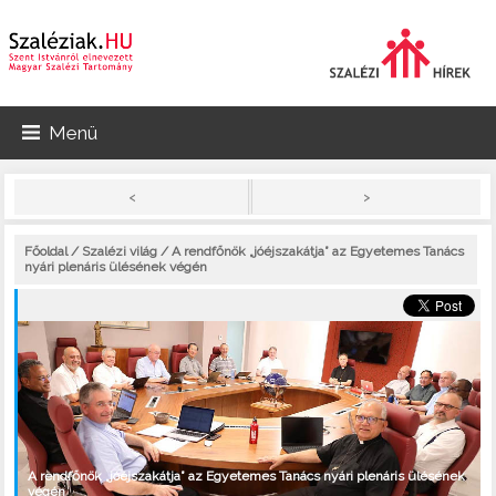
Menü
>
<
Főoldal
/
Szalézi világ
/ A rendfőnök „jóéjszakátja” az Egyetemes Tanács
nyári plenáris ülésének végén
A rendfőnök „jóéjszakátja” az Egyetemes Tanács nyári plenáris ülésének
végén