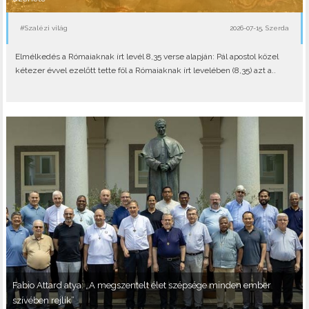
#Szalézi világ
2026-07-15, Szerda
Elmélkedés a Rómaiaknak írt levél 8,35 verse alapján: Pál apostol közel
kétezer évvel ezelőtt tette föl a Rómaiaknak írt levelében (8,35) azt a..
Fabio Attard atya: „A megszentelt élet szépsége minden ember
szívében rejlik”