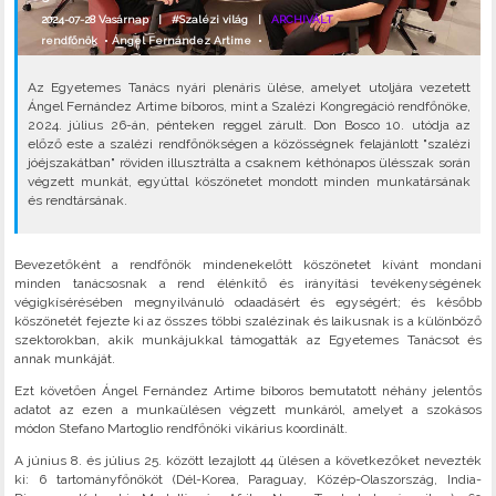
2024-07-28 Vasárnap |
#Szalézi világ
|
ARCHIVÁLT
rendfőnök
•
Ángel Fernández Artime
•
Az Egyetemes Tanács nyári plenáris ülése, amelyet utoljára vezetett
Ángel Fernández Artime bíboros, mint a Szalézi Kongregáció rendfőnöke,
2024. július 26-án, pénteken reggel zárult. Don Bosco 10. utódja az
előző este a szalézi rendfőnökségen a közösségnek felajánlott "szalézi
jóéjszakátban" röviden illusztrálta a csaknem kéthónapos ülésszak során
végzett munkát, egyúttal köszönetet mondott minden munkatársának
és rendtársának.
Bevezetőként a rendfőnök mindenekelőtt köszönetet kívánt mondani
minden tanácsosnak a rend élénkítő és irányítási tevékenységének
végigkísérésében megnyilvánuló odaadásért és egységért; és később
köszönetét fejezte ki az összes többi szalézinak és laikusnak is a különböző
szektorokban, akik munkájukkal támogatták az Egyetemes Tanácsot és
annak munkáját.
Ezt követően Ángel Fernández Artime bíboros bemutatott néhány jelentős
adatot az ezen a munkaülésen végzett munkáról, amelyet a szokásos
módon Stefano Martoglio rendfőnöki vikárius koordinált.
A június 8. és július 25. között lezajlott 44 ülésen a következőket nevezték
ki: 6 tartományfőnököt (Dél-Korea, Paraguay, Közép-Olaszország, India-