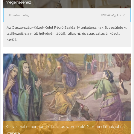
megértéséhez
#Szalézi világ
2026-08-03, Hétfő
Az Olaszország–Közel-Kelet Régió Szalézi Munkatársainak Egyesülete 5.
találkozójára a múlt hétvégén, 2026. július 31. és augusztus 2. között
került..
Ki szakíthat el bennünket Krisztus szeretetétől? - A rendfőnök júliusi
üzenete