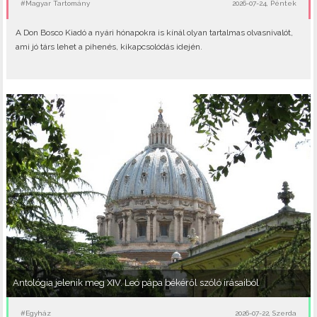
#Magyar Tartomány
2026-07-24, Péntek
A Don Bosco Kiadó a nyári hónapokra is kínál olyan tartalmas olvasnivalót,
ami jó társ lehet a pihenés, kikapcsolódás idején.
Antológia jelenik meg XIV. Leó pápa békéről szóló írásaiból
#Egyház
2026-07-22, Szerda