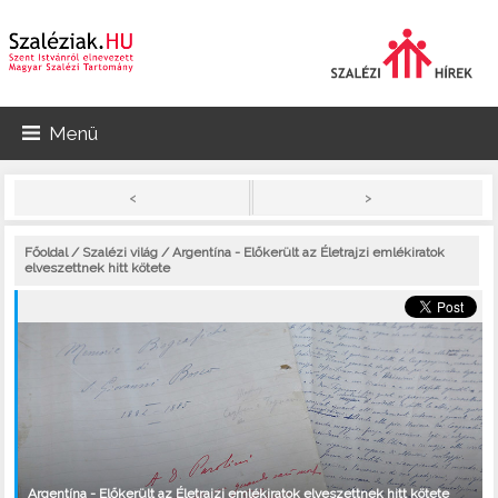
Menü
>
<
Főoldal
/
Szalézi világ
/ Argentína - Előkerült az Életrajzi emlékiratok
elveszettnek hitt kötete
Argentína - Előkerült az Életrajzi emlékiratok elveszettnek hitt kötete