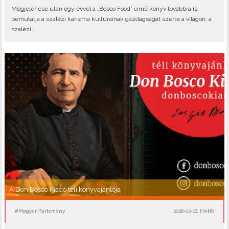
Megjelenése után egy évvel a „Bosco Food” című könyv továbbra is
bemutatja a szalézi karizma kultúráinak gazdagságát szerte a világon; a
szalézi..
A Don Bosco Kiadó téli könyvajánlója
#Magyar Tartomány
2026-02-16, Hétfő