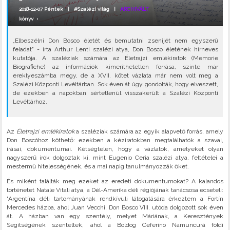
2018-12-07 Péntek |
#Szalézi világ
|
ARCHIVÁLT
könyv
•
„Elbeszélni Don Bosco életét és bemutatni zsenijét nem egyszerű
feladat" - írta Arthur Lenti szalézi atya, Don Bosco életének hírneves
kutatója. A szaléziak számára az Életrajzi emlékiratok (Memorie
Biografiche) az információk kimeríthetetlen forrása, szinte már
ereklyeszámba megy, de a XVII. kötet vázlata már nem volt meg a
Szalézi Központi Levéltárban. Sok éven át úgy gondolták, hogy elveszett,
de ezekben a napokban sértetlenül visszakerült a Szalézi Központi
Levéltárhoz.
Az
Életrajzi emlékiratok
a szaléziak számára az egyik alapvető forrás, amely
Don Boscóhoz köthető: ezekben a kéziratokban megtalálhatók a szavai,
írásai, dokumentumai. Kétségtelen, hogy a vázlatok, amelyeket olyan
nagyszerű írók dolgoztak ki, mint Eugenio Ceria szalézi atya, feltételei a
mestermű hitelességének, és a mai napig tanulmányozzák őket.
És miként találták meg ezeket az eredeti dokumentumokat? A kalandos
történetet Natale Vitali atya, a Dél-Amerika déli régiójának tanácsosa ecseteli:
"Argentína déli tartományának rendkívüli látogatására érkeztem a Fortín
Mercedes házba, ahol Juan Vecchi, Don Bosco VIII. utóda dolgozott sok éven
át. A házban van egy szentély, melyet Máriának, a Keresztények
Segítségének szenteltek, ahol a Boldog Ceferino Namuncurá földi