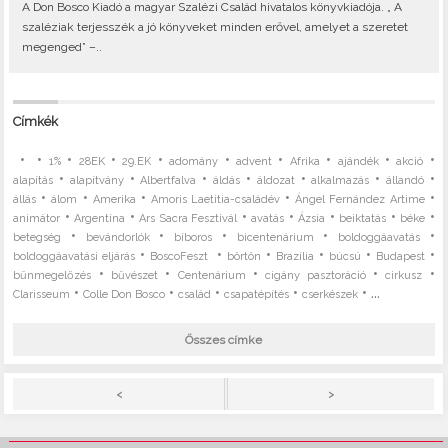
A Don Bosco Kiadó a magyar Szalézi Család hivatalos könyvkiadója. „ A
szaléziak terjesszék a jó könyveket minden erővel, amelyet a szeretet
megenged” –..
Címkék
•
•
•
•
•
•
•
•
•
•
1%
28EK
29.EK
adomány
advent
Afrika
ajándék
akció
•
•
•
•
•
•
•
alapítás
alapítvány
Albertfalva
áldás
áldozat
alkalmazás
állandó
•
•
•
•
•
állás
álom
Amerika
Amoris Laetitia-családév
Ángel Fernández Artime
•
•
•
•
•
•
•
animátor
Argentína
Ars Sacra Fesztivál
avatás
Ázsia
beiktatás
béke
•
•
•
•
•
betegség
bevándorlók
bíboros
bicentenárium
boldoggáavatás
•
•
•
•
•
•
boldoggáavatási eljárás
BoscoFeszt
börtön
Brazília
búcsú
Budapest
•
•
•
•
•
bűnmegelőzés
bűvészet
Centenárium
cigány pasztoráció
cirkusz
•
•
•
•
• ...
Clarisseum
Colle Don Bosco
család
csapatépítés
cserkészek
Összes címke
>
<