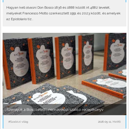
Hogyan kell olvasni Don Bosco 1836 és 1888 között írt 4682 levelét,
melyeket Francesco Motto szerkesztett 1991 és 2023 között, és amelyek
az Epistolario tíz..
„Szeretjük a Bosco ételt”: nemzetközi szalézi receptkönyv
#Szalézi világ
2026-05-11, Hétfő