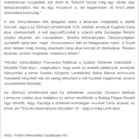
maradványai nyugodtak sok éven át. Tartozik hozzá még egy iskola, egy
lelkigyakorlatos ház és egy múzeum is, de napjainkban itt nincs jelen
szerzetesi közösség."
A ház könyvtárában tett látogatás során a tanácsos megtalálta a rejtett
kincset, vagyis az
Életrajzi emlékirato
k XVII. kötetét, amelyet Eugenio Ceria
atya szerkesztett. A két jegyzetfüzetet a szerző adta Giuseppe Parolini
szalézi atyának, aki Lanzadában, Sondrio tartományban, Olaszországban
született 1905-ben, majd misszionárius lett és Patagóniába ment. A füzet
első oldalán még mindig olvasható Ceria atya kézzel írt dedikálása: "Parolini
atyának: amikor meghalok, imádkozz értem."
"Miután konzultáltam Francesco Mottóval a Szalézi Történeti Intézetből -
folytatta Vitali atya -, megtudtam, hogy ezek az eredeti példányok, amelyek
hiányoztak a római Szalézi Központi Levéltárból. Bahia Blanca archívuma
másolatot készített róla, én pedig elhoztam a két füzetet magammal, amikor
visszatértem Rómába.”
Az
Életrajzi emlékiratok
első tíz kötetének szerzője, Giovanni Battista
Lemoyne szalézi atya halálakor az akkori rendfőnök, a Boldog Filippo Rinaldi
úgy döntött, hogy folytatja a történeti-kronológiai munkát Ceria atyával, az
íróval, aki "friss és olvasmányos stílusban" írt - jegyzi meg Lenti atya.
ANS - Fortin Mercedes/Szaléziak.HU