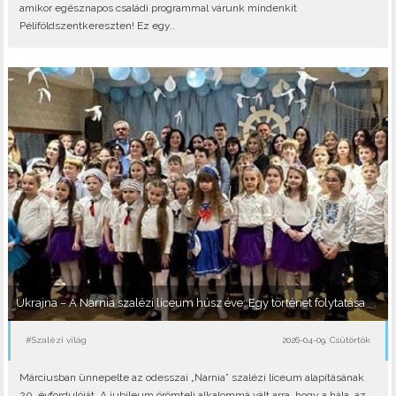
amikor egésznapos családi programmal várunk mindenkit
Péliföldszentkereszten! Ez egy..
Ukrajna – A Narnia szalézi líceum húsz éve: Egy történet folytatása
#Szalézi világ
2026-04-09, Csütörtök
Márciusban ünnepelte az odesszai „Narnia” szalézi líceum alapításának
20. évfordulóját. A jubileum örömteli alkalommá vált arra, hogy a hála, az..