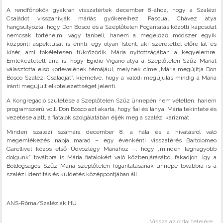
A rendfőnökök gyakran visszatértek december 8-ához, hogy a Szalézi
Családot visszahívják máriás gyökereihez. Pascual Chávez atya
hangsúlyozta, hogy Don Bosco és a Szeplőtelen Fogantatás közötti kapcsolat
nemcsak történelmi vagy tanbeli, hanem a megelőző módszer egyik
központi aspektusát is érinti: egy olyan Istent, aki szeretettel előre lát és
kísér, ami tökéletesen tükröződik Mária nyitottságában a kegyelemre.
Emlékeztetett arra is, hogy Egidio Viganò atya a Szeplőtelen Szűz Máriát
választotta első körlevelének témájául, melynek címe „Mária megújítja Don
Bosco Szalézi Családját”, kiemelve, hogy a valódi megújulás mindig a Mária
iránti megújult elkötelezettséget jelenti.
A Kongregáció születése a Szeplőtelen Szűz ünnepén nem véletlen, hanem
programszerű volt. Don Bosco azt akarta, hogy fiai és lányai Mária tekintete és
vezetése alatt, a fiatalok szolgálatában éljék meg a szalézi karizmát.
Minden szalézi számára december 8. a hála és a hivatásról való
megemlékezés napja marad – egy évenkénti visszatérés Bartolomeo
Garellivel közös első Üdvözlégy Máriához –, hogy „minden legnagyobb
dolgunk” továbbra is Mária fiatalokért való közbenjárásából fakadjon. Így a
Boldogságos Szűz Mária szeplőtelen fogantatásának ünnepe továbbra is a
szalézi identitás és küldetés középpontjában áll.
ANS-Róma/Szaléziak.HU
Vissza az oldal tetejére