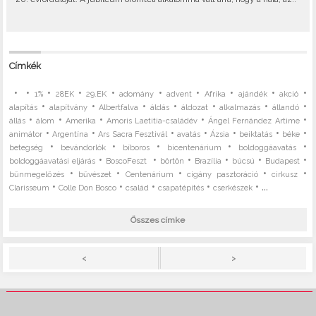
Címkék
•
•
•
•
•
•
•
•
•
•
1%
28EK
29.EK
adomány
advent
Afrika
ajándék
akció
•
•
•
•
•
•
•
alapítás
alapítvány
Albertfalva
áldás
áldozat
alkalmazás
állandó
•
•
•
•
•
állás
álom
Amerika
Amoris Laetitia-családév
Ángel Fernández Artime
•
•
•
•
•
•
•
animátor
Argentína
Ars Sacra Fesztivál
avatás
Ázsia
beiktatás
béke
•
•
•
•
•
betegség
bevándorlók
bíboros
bicentenárium
boldoggáavatás
•
•
•
•
•
•
boldoggáavatási eljárás
BoscoFeszt
börtön
Brazília
búcsú
Budapest
•
•
•
•
•
bűnmegelőzés
bűvészet
Centenárium
cigány pasztoráció
cirkusz
•
•
•
•
• ...
Clarisseum
Colle Don Bosco
család
csapatépítés
cserkészek
Összes címke
>
<