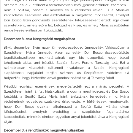
Tisztasága és Isten iránti teljes nyitottsága példaképként szolgált a fiúk
számára, és lelki erőként a társadalomban lévő „gonosz erőkkel” szemben –
nem a politika, hanem a nevelés és a katekézis révén. Ez a Máriával
kapcsolatos szemlélet elválaszthatatlan a megelőző módszertől, amelyet
Don Bosco Isten gondviselő szeretetének kifejezéseként értett: egy olyan
szeretetként, amely előre lát, befogad és kísér, és amely Mária szeplőtelen
rendelkezésre állásában tükröződik.
December 8. és a Kongregáció megalapítása
1859. december 8-án nagy ünnepélyességgel ünnepelték Valdoccóban a
Szeplőtelen Mária ünnepét. Azon az estén Don Bosco összegyűjtötte
legelkötelezettebb munkatársainak egy kis csoportját, hogy életet
leheljenek abba, ami később Szalézi Szent Ferenc Társaság lett. Ezt a
szándékosan választott dátumról hivatalosan a Szalézi Kongregáció
alapításának napjaként tartják számon, és Szeplőtelen védelme alá
helyezték, hogy biztosítsa anyai gondoskodását az új Társaság felett.
Későbbi egyházi események megerősítették ezt a máriás pecsétet. A
Szeplőtelen iránti áhítat kialakulását, a dogma meghirdetést és Don Bosco
későbbi, a Segítő Szűz Mária iránti áhítatának terjedését mind Mária
védelmének egységes szálaként értelmezte. A történészek megjegyzik,
hogy Don Bosco gyakran alkalmazott a Segítő Szűz Máriára olyan
kifejezéseket, amelyek eredetileg a szeplőtelen fogantatáshoz
kapcsolódtak, mindkét címben egyetlen anyai jelenlétet látva a Kongregáció
útján.
December 8. a rendfőnökök megnyilvánulásaiban