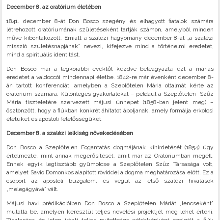
December 8. az oratórium életében
1841. december 8-át Don Bosco szegény és elhagyott fiatalok számára
létrehozott oratóriumának születéseként tartják számon, amelyből minden
műve kibontakozott. Emiatt a szalézi hagyomány december 8-át „a szalézi
misszió születésnapjának” nevezi, kifejezve mind a történelmi eredetet,
mind a spirituális identitást.
Don Bosco már a legkorábbi évektől kezdve beleágyazta ezt a máriás
eredetet a valdoccói mindennapi életbe. 1842-re már évenként december 8-
án tartott konferenciát, amelyben a Szeplőtelen Mária oltalmát kérte az
oratórium számára. Különleges gyakorlatokat – például a Szeplőtelen Szűz
Mária tiszteletére szervezett májusi ünnepet (1858-ban jelent meg) –
ösztönzött, hogy a fiúkban konkrét áhítatot ápoljanak, amely formálja erkölcsi
életüket és apostoli felelősségüket.
December 8. a szalézi lelkiség növekedésében
Don Bosco a Szeplőtelen Fogantatás dogmájának kihirdetését (1854) úgy
értelmezte, mint annak megerősítését, amit már az Oratóriumban megélt.
Ennek egyik legtisztább gyümölcse a Szeplőtelen Szűz Társasága volt,
amelyet Savio Domonkos alapított röviddel a dogma meghatározása előtt. Ez a
csoport az apostoli buzgalom, és végül az első szalézi hivatások
„melegágyává” vált.
Májusi havi prédikációiban Don Bosco a Szeplőtelen Máriát „lencseként”
mutatta be, amelyen keresztül teljes nevelési projektjét meg lehet érteni.