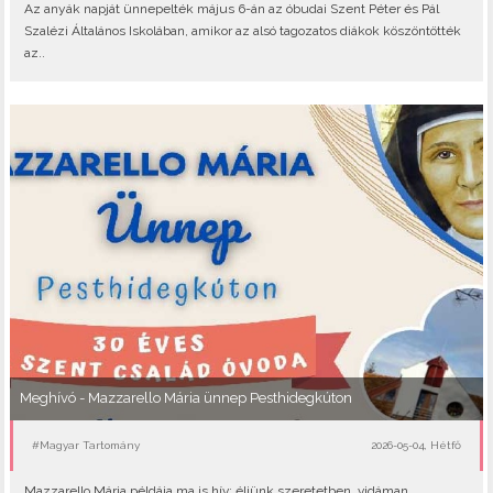
Az anyák napját ünnepelték május 6-án az óbudai Szent Péter és Pál
Szalézi Általános Iskolában, amikor az alsó tagozatos diákok köszöntötték
az..
Meghívó - Mazzarello Mária ünnep Pesthidegkúton
#Magyar Tartomány
2026-05-04, Hétfő
Mazzarello Mária példája ma is hív: éljünk szeretetben, vidáman,