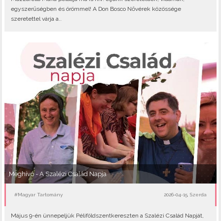
egyszerűségben és örömmel! A Don Bosco Nővérek közössége
szeretettel várja a..
Meghívó - A Szalézi Család Napja
#Magyar Tartomány
2026-04-15, Szerda
Május 9-én ünnepeljük Péliföldszentkereszten a Szalézi Család Napját,