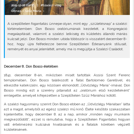
2025-12-08 Hétfő |
#Szalézi világ
ünnep
•
Szűz Mária
•
A szeplőtelen fogantatás ünnepe olyan, mint egy „születésnap” a szalézi
történelemben: Don Bosco oratóriumának kezdetét, a Kongregáció
megalapítását, valamint a szalézi lelkiség és küldetés állandó máriás
kulcsát jelzi. Don Bosco minden utóda többször is visszatért december 8-
hoz, hogy újra felfedezze benne Szeplőtelen Édesanyánk stílusát,
reményét és anyai jelenlétét, amely ma is megújítja a Szalézi Családot.
December 8. Don Bosco életében
1841. december 8-án, miközben misét tartottak Assisi Szent Ferenc
templomában, Don Bosco találkozott a fiatal Bartolomeo Garellivel, és
elkezdte katekizálni, egy közösen elmondott „Üdvözlégy Mária”-imával. Don
Bosco mindig ezt a szerény pillanatot az „oratórium első kezdeteként”
emlegette, amelyet kifejezetten a Szeplőtelen Szűz Máriához kötött.
A szalézi hagyomány szerint Don Bosco ebben az „Üdvözlégy Máriában” látta
azt a magot, amelyből az egész szalézi mű kinő. Élete későbbi szakaszában
kijelentette, hogy december 8. az a nap, amikor „minden nagy munkánk
megkezdődött”, ezzel is rámutatva, hogy a Szeplőtelen Fogantatás hogyan
vált értelmezési kulcsává hivatásának és a fiatalok körében végzett
küldetésének.