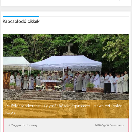
Kapcsolódó cikkek
Péliföldszentkereszt - Egymás között, egymásért - A Szalézi Család
Napja
#Magyar Tartomány
2026-05-10, Vasárnap