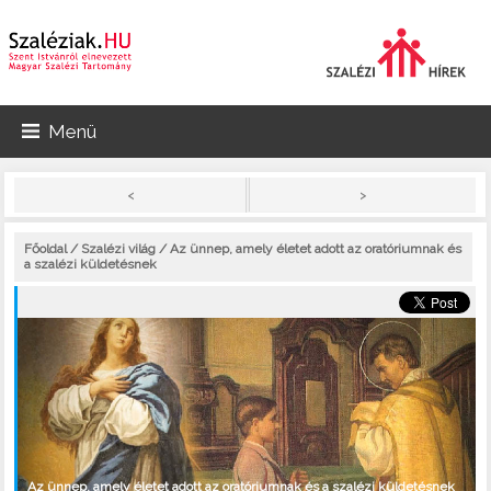
Menü
>
<
Főoldal
/
Szalézi világ
/ Az ünnep, amely életet adott az oratóriumnak és
a szalézi küldetésnek
Az ünnep, amely életet adott az oratóriumnak és a szalézi küldetésnek