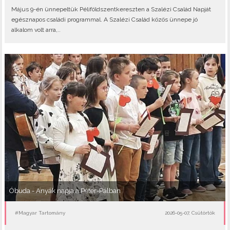
Május 9-én ünnepeltük Péliföldszentkereszten a Szalézi Család Napját
egésznapos családi programmal. A Szalézi Család közös ünnepe jó
alkalom volt arra,..
Óbuda - Anyák napja a Péter-Pálban
#Magyar Tartomány
2026-05-07, Csütörtök