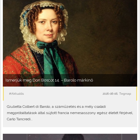
Ismerjük meg Don Boscót 14. – Barolo márkinő
#Aktuális
2026-08-06, Tegnap
Giulietta Colbert di Barolo, a száműzetés és a mély családi
megpróbáltatások által sújtott francia nemesasszony egész életét férjével,
Carlo Tancredi..