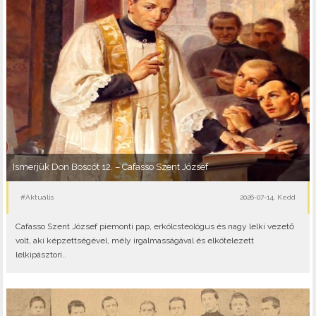
Ismerjük Don Boscót 12. – Cafasso Szent József
#Aktuális
2026-07-14, Kedd
Cafasso Szent József piemonti pap, erkölcsteológus és nagy lelki vezető
volt, aki képzettségével, mély irgalmasságával és elkötelezett
lelkipásztori..