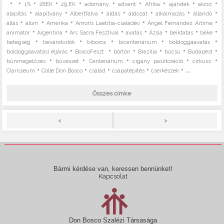
•
•
•
•
•
•
•
•
•
•
1%
28EK
29.EK
adomány
advent
Afrika
ajándék
akció
•
•
•
•
•
•
•
alapítás
alapítvány
Albertfalva
áldás
áldozat
alkalmazás
állandó
•
•
•
•
•
állás
álom
Amerika
Amoris Laetitia-családév
Ángel Fernández Artime
•
•
•
•
•
•
•
animátor
Argentína
Ars Sacra Fesztivál
avatás
Ázsia
beiktatás
béke
•
•
•
•
•
betegség
bevándorlók
bíboros
bicentenárium
boldoggáavatás
•
•
•
•
•
•
boldoggáavatási eljárás
BoscoFeszt
börtön
Brazília
búcsú
Budapest
•
•
•
•
•
bűnmegelőzés
bűvészet
Centenárium
cigány pasztoráció
cirkusz
•
•
•
•
• ...
Clarisseum
Colle Don Bosco
család
csapatépítés
cserkészek
Összes címke
>
<
Bármi kérdése van, keressen bennünket!
Kapcsolat
Don Bosco Szalézi Társasága