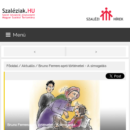
Menü
>
<
Főoldal
/
Aktuális
/ Bruno Ferrero apró történetei - A simogatás
Bruno Ferrero apró történetei - A simogatás