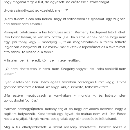
hogy magánál tartja a fiút, de vigyázott, ne erőltesse a szabadságát.
„Hová szándékozol legközelebb menni?”
„Nem tudom. Csak arra kérlek, hogy itt tölthessem az éjszakát, egy zugban,
ahol senkit sem zavarok.”
Könnyek patakzanak a kis kőműves arcán. Kemény kézfejével letörli őket.
Don Bosco lassan, halkan szól hozzá. „Ha… ha biztos lennék benne, hogy nem
egy piti tolvaj vagy – mosolyog –, talán megpróbálnálak a tőlem telhető
legjobban elhelyezni itt. De mások már elvitték a lepedőimet és a takaróimat;
attól tartok, te viszed el a többit.”
A fiatalember rámeredt, könnyei hirtelen elálltak.
„Ó, nem, tiszteletes úr, nem, nem. Szegény vagyok, de… soha senkitől nem
loptam.”
Ilyen esetekben Don Bosco egész testében borzongás futott végig. Titkos
gombóc szorította a torkát. Az anyja, aki jól ismerte, félbeszakította.
„Ma estére megágyazok a konyhában – mondta –, és holnap Isten
gondoskodni fog róla.”
Hárman összegyűjtöttek néhány téglát és négy omladozó deszkát, hogy a
téglákra helyezzék. Készítettek egy ágyat, de matrac nem volt. Don Bosco
hozta a sajátját, Margit mama pedig talált egy pár lepedőt és két takarót.
Míg a fiú elhelyezkedett, a szent asszony szeretettel beszélt hozzá a