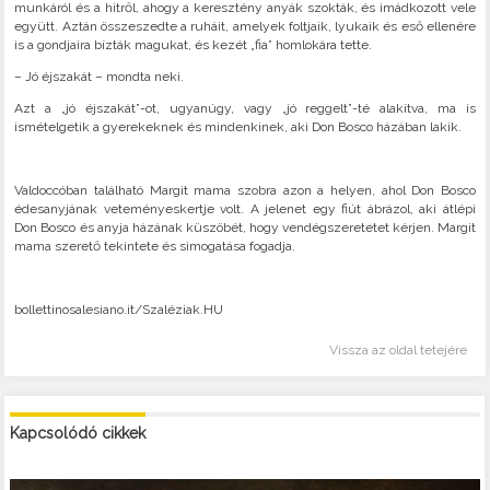
munkáról és a hitről, ahogy a keresztény anyák szokták, és imádkozott vele
együtt. Aztán összeszedte a ruháit, amelyek foltjaik, lyukaik és eső ellenére
is a gondjaira bízták magukat, és kezét „fia” homlokára tette.
– Jó éjszakát – mondta neki.
Azt a „jó éjszakát”-ot, ugyanúgy, vagy „jó reggelt”-té alakítva, ma is
ismételgetik a gyerekeknek és mindenkinek, aki Don Bosco házában lakik.
Valdoccóban található Margit mama szobra azon a helyen, ahol Don Bosco
édesanyjának veteményeskertje volt. A jelenet egy fiút ábrázol, aki átlépi
Don Bosco és anyja házának küszöbét, hogy vendégszeretetet kérjen. Margit
mama szerető tekintete és simogatása fogadja.
bollettinosalesiano.it/Szaléziak.HU
Vissza az oldal tetejére
Kapcsolódó cikkek