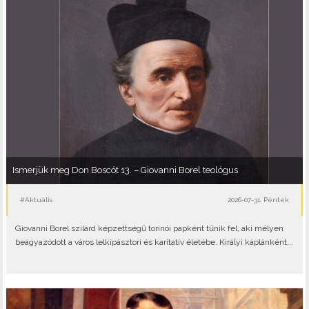
Ismerjük meg Don Boscót 13. – Giovanni Borel teológus
#Aktuális
2026-07-31, Péntek
Giovanni Borel szilárd képzettségű torinói papként tűnik fel, aki mélyen
beágyazódott a város lelkipásztori és karitatív életébe. Királyi káplánként,..