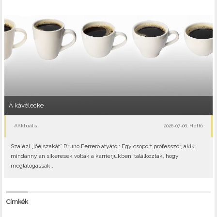
A kávélecke
#Aktuális
2026-07-06, Hétfő
Szalézi „jóéjszakát” Bruno Ferrero atyától: Egy csoport professzor, akik
mindannyian sikeresek voltak a karrierjükben, találkoztak, hogy
meglátogassák..
Címkék