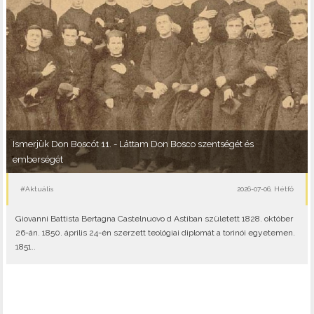
Ismerjük Don Boscót 11. - Láttam Don Bosco szentségét és
emberségét
#Aktuális
2026-07-06, Hétfő
Giovanni Battista Bertagna Castelnuovo d Astiban született 1828. október
26-án. 1850. április 24-én szerzett teológiai diplomát a torinói egyetemen.
1851..