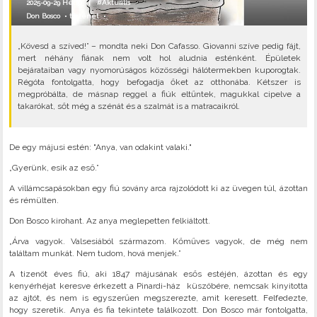
2025-09-29 Hétfő |
#Aktuális
Don Bosco
•
történet
•
„Kövesd a szíved!” – mondta neki Don Cafasso. Giovanni szíve pedig fájt,
mert néhány fiának nem volt hol aludnia esténként. Épületek
bejárataiban vagy nyomorúságos közösségi hálótermekben kuporogtak.
Régóta fontolgatta, hogy befogadja őket az otthonába. Kétszer is
megpróbálta, de másnap reggel a fiúk eltűntek, magukkal cipelve a
takarókat, sőt még a szénát és a szalmát is a matracaikról.
De egy májusi estén: "Anya, van odakint valaki."
„Gyerünk, esik az eső.”
A villámcsapásokban egy fiú sovány arca rajzolódott ki az üvegen túl, ázottan
és rémülten.
Don Bosco kirohant. Az anya meglepetten felkiáltott.
„Árva vagyok. Valsesiából származom. Kőműves vagyok, de még nem
találtam munkát. Nem tudom, hová menjek.”
A tizenöt éves fiú, aki 1847 májusának esős estéjén, ázottan és egy
kenyérhéjat keresve érkezett a Pinardi-ház küszöbére, nemcsak kinyitotta
az ajtót, és nem is egyszerűen megszerezte, amit keresett. Felfedezte,
hogy szeretik. Anya és fia tekintete találkozott. Don Bosco már fontolgatta,