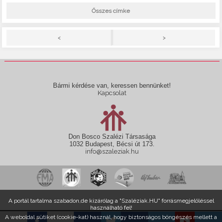
Összes címke
>
<
Bármi kérdése van, keressen bennünket!
Kapcsolat
Don Bosco Szalézi Társasága
1032 Budapest, Bécsi út 173.
info@szaleziak.hu
A portál tartalma szabadon,de kizárólag a "Szaléziak.HU" forrásmegjelöléssel
használható fel!
A weboldal sütiket (cookie-kat) használ, hogy biztonságos böngészés mellett a