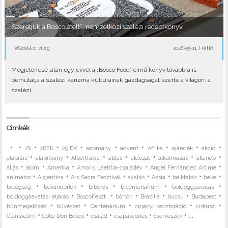
„Szeretjük a Bosco ételt”: nemzetközi szalézi receptkönyv
#Szalézi világ
2026-05-11, Hétfő
Megjelenése után egy évvel a „Bosco Food” című könyv továbbra is
bemutatja a szalézi karizma kultúráinak gazdagságát szerte a világon; a
szalézi..
Címkék
•
•
•
•
•
•
•
•
•
•
1%
28EK
29.EK
adomány
advent
Afrika
ajándék
akció
•
•
•
•
•
•
•
alapítás
alapítvány
Albertfalva
áldás
áldozat
alkalmazás
állandó
•
•
•
•
•
állás
álom
Amerika
Amoris Laetitia-családév
Ángel Fernández Artime
•
•
•
•
•
•
•
animátor
Argentína
Ars Sacra Fesztivál
avatás
Ázsia
beiktatás
béke
•
•
•
•
•
betegség
bevándorlók
bíboros
bicentenárium
boldoggáavatás
•
•
•
•
•
•
boldoggáavatási eljárás
BoscoFeszt
börtön
Brazília
búcsú
Budapest
•
•
•
•
•
bűnmegelőzés
bűvészet
Centenárium
cigány pasztoráció
cirkusz
•
•
•
•
• ...
Clarisseum
Colle Don Bosco
család
csapatépítés
cserkészek