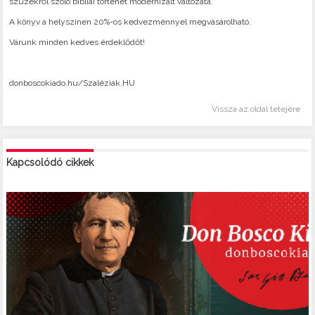
szüzekről szóló bibliai történet modernizált változata.
A könyv a helyszínen 20%-os kedvezménnyel megvásárolható.
Várunk minden kedves érdeklődőt!
donboscokiado.hu/Szaléziak.HU
Vissza az oldal tetejére
Kapcsolódó cikkek