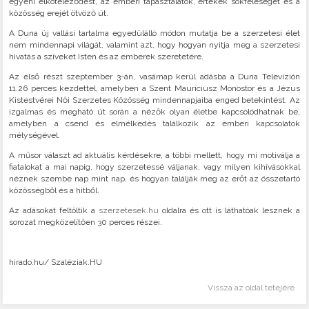
egyéni elköteleződést, az emberi tapasztalatok, értékek sokféleségét és a
közösség erejét ötvöző út.
A Duna új vallási tartalma egyedülálló módon mutatja be a szerzetesi élet
nem mindennapi világát, valamint azt, hogy hogyan nyitja meg a szerzetesi
hivatás a szíveket Isten és az emberek szeretetére.
Az első részt szeptember 3-án, vasárnap kerül adásba a Duna Televízión
11.26 perces kezdettel, amelyben a Szent Mauríciusz Monostor és a Jézus
Kistestvérei Női Szerzetes Közösség mindennapjaiba enged betekintést. Az
izgalmas és megható út során a nézők olyan életbe kapcsolódhatnak be,
amelyben a csend és elmélkedés találkozik az emberi kapcsolatok
mélységével.
A műsor választ ad aktuális kérdésekre, a többi mellett, hogy mi motiválja a
fiatalokat a mai napig, hogy szerzetessé váljanak, vagy milyen kihívásokkal
néznek szembe nap mint nap, és hogyan találják meg az erőt az összetartó
közösségből és a hitből.
Az adásokat feltöltik a
szerzetesek.hu
oldalra és ott is láthatóak lesznek a
sorozat megközelítően 30 perces részei.
hirado.hu/ Szaléziak.HU
Vissza az oldal tetejére