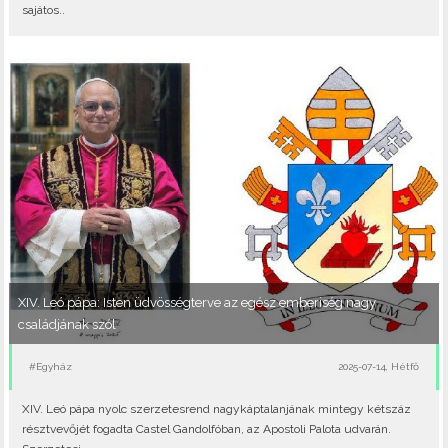
sajátos..
XIV. Leó pápa: Isten üdvösségterve az egész emberiség nagy
családjának szól
#Egyház
2025-07-14, Hétfő
XIV. Leó pápa nyolc szerzetesrend nagykáptalanjának mintegy kétszáz
résztvevőjét fogadta Castel Gandolfóban, az Apostoli Palota udvarán.