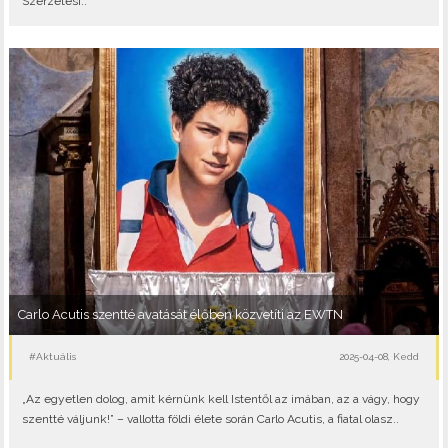
Szerzetesi..
Carlo Acutis szentté avatását élőben közvetíti az EWTN
#Aktuális
2025-04-08, Kedd
„Az egyetlen dolog, amit kérnünk kell Istentől az imában, az a vágy, hogy
szentté váljunk!” – vallotta földi élete során Carlo Acutis, a fiatal olasz..