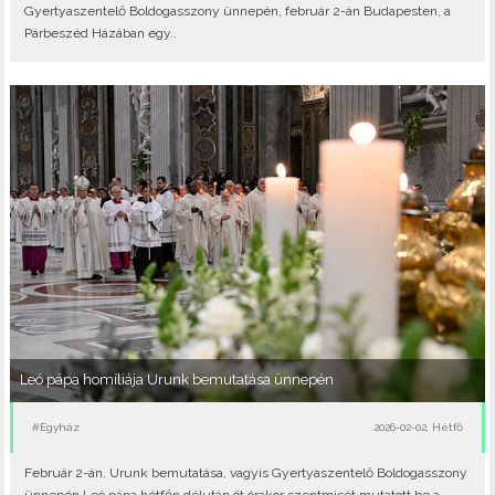
Gyertyaszentelő Boldogasszony ünnepén, február 2-án Budapesten, a
Párbeszéd Házában egy..
Leó pápa homíliája Urunk bemutatása ünnepén
#Egyház
2026-02-02, Hétfő
Február 2-án, Urunk bemutatása, vagyis Gyertyaszentelő Boldogasszony