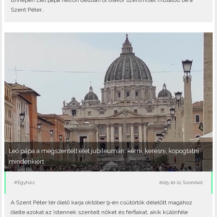
ünnepén Leó pápa hétfőn délután öt órakor szentmisét mutatott be a
Szent Péter..
Leó pápa a megszentelt élet jubileumán: kérni, keresni, kopogtatni
mindenkiért
#Egyház
2025-10-11, Szombat
A Szent Péter tér ölelő karja október 9-én csütörtök délelőtt magához
ölelte azokat az Istennek szentelt nőket és férfiakat, akik különféle