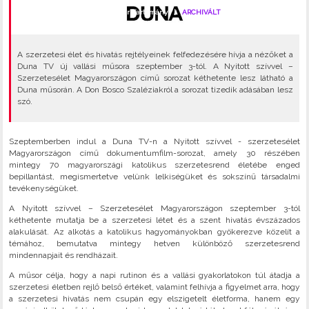
2023-09-01 Péntek |
#Magyar Tartomány
|
ARCHIVÁLT
televízió
•
szerzetes
•
A szerzetesi élet és hivatás rejtélyeinek felfedezésére hívja a nézőket a
Duna TV új vallási műsora szeptember 3-tól. A Nyitott szívvel –
Szerzetesélet Magyarországon című sorozat kéthetente lesz látható a
Duna műsorán. A Don Bosco Szaléziakról a sorozat tizedik adásában lesz
szó.
Szeptemberben indul a Duna TV-n a Nyitott szívvel - szerzetesélet
Magyarországon című dokumentumfilm-sorozat, amely 30 részében
mintegy 70 magyarországi katolikus szerzetesrend életébe enged
bepillantást, megismertetve velünk lelkiségüket és sokszínű társadalmi
tevékenységüket.
A Nyitott szívvel – Szerzetesélet Magyarországon szeptember 3-tól
kéthetente mutatja be a szerzetesi létet és a szent hivatás évszázados
alakulását. Az alkotás a katolikus hagyományokban gyökerezve közelít a
témához, bemutatva mintegy hetven különböző szerzetesrend
mindennapjait és rendházait.
A műsor célja, hogy a napi rutinon és a vallási gyakorlatokon túl átadja a
szerzetesi életben rejlő belső értéket, valamint felhívja a figyelmet arra, hogy
a szerzetesi hivatás nem csupán egy elszigetelt életforma, hanem egy