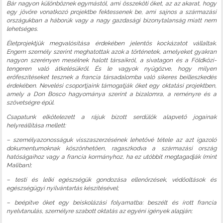
Bár nagyon különböznek egymástól, ami összeköti őket, az az akarat, hogy
egy jövőre vonatkozó projektbe fektessenek be, ami sajnos a származási
országukban a háborúk vagy a nagy gazdasági bizonytalanság miatt nem
lehetséges.
Életprojektjük megvalósítása érdekében jelentős kockázatot vállaltak.
Engem személy szerint meghatottak azok a történetek, amelyeket gyakran
nagyon szerényen mesélnek halott társaikról, a sivatagon és a Földközi-
tengeren való átkelésükről. És le vagyok nyűgözve, hogy milyen
erőfeszítéseket tesznek a francia társadalomba való sikeres beilleszkedés
érdekében. Nevelési csoportjaink támogatják őket egy oktatási projektben,
amely a Don Bosco hagyománya szerint a bizalomra, a reményre és a
szövetségre épül.
Csapatunk elkötelezett a rájuk bízott serdülők alapvető jogainak
helyreállítása mellett:
– személyazonosságuk visszaszerzésének lehetővé tétele az azt igazoló
dokumentumoknak köszönhetően, ragaszkodva a származási ország
hatóságaihoz vagy a francia kormányhoz, ha ez utóbbit megtagadják (mint
Maliban);
– testi és lelki egészségük gondozása ellenőrzések, védőoltások és
egészségügyi nyilvántartás készítésével;
– beépítve őket egy beiskolázási folyamatba: beszélt és írott francia
nyelvtanulás, személyre szabott oktatás az egyéni igények alapján;