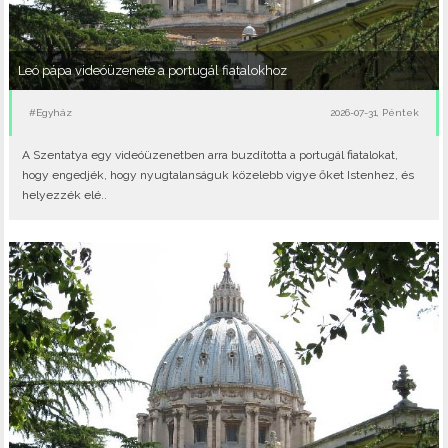
Leó pápa videóüzenete a portugál fiatalokhoz
#Egyház
2026-07-31, Péntek
A Szentatya egy videóüzenetben arra buzdította a portugál fiatalokat,
hogy engedjék, hogy nyugtalanságuk közelebb vigye őket Istenhez, és
helyezzék elé..