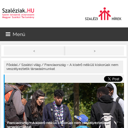
Menü
>
<
Főoldal
/
Szalézi világ
/ Franciaország – A kísérő nélküli kiskorúak nem
veszélyeztetik társadalmunkat
Franciaország – A kísérő nélküli kiskorúak nem veszélyeztetik
társadalmunkat