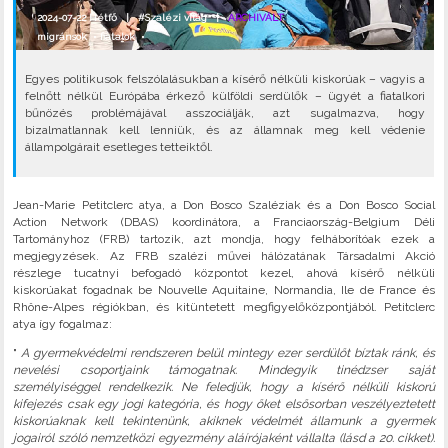
2024-07-22 Hétfő |
#Szalézi világ
|
ARCHIVÁLT
migránsok
•
fiatalok
•
Egyes politikusok felszólalásukban a kísérő nélküli kiskorúak – vagyis a
felnőtt nélkül Európába érkező külföldi serdülők – ügyét a fiatalkori
bűnözés problémájával asszociálják, azt sugalmazva, hogy
bizalmatlannak kell lenniük, és az államnak meg kell védenie
állampolgárait esetleges tetteiktől.
Jean-Marie Petitclerc atya, a Don Bosco Szaléziak és a Don Bosco Social
Action Network (DBAS) koordinátora, a Franciaország-Belgium Déli
Tartományhoz (FRB) tartozik, azt mondja, hogy felháborítóak ezek a
megjegyzések. Az FRB szalézi művei hálózatának Társadalmi Akció
részlege tucatnyi befogadó központot kezel, ahová kísérő nélküli
kiskorúakat fogadnak be Nouvelle Aquitaine, Normandia, Ile de France és
Rhône-Alpes régiókban, és kitüntetett megfigyelőközpontjából. Petitclerc
atya így fogalmaz:
"
A gyermekvédelmi rendszeren belül mintegy ezer serdülőt bíztak ránk, és
nevelési csoportjaink támogatnak. Mindegyik tinédzser saját
személyiséggel rendelkezik. Ne feledjük, hogy a kísérő nélküli kiskorú
kifejezés csak egy jogi kategória, és hogy őket elsősorban veszélyeztetett
kiskorúaknak kell tekintenünk, akiknek védelmét államunk a gyermek
jogairól szóló nemzetközi egyezmény aláírójaként vállalta (lásd a 20. cikket).