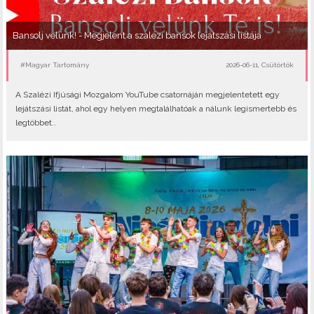
Bansolj velünk! - Megjelent a szalézi bansok lejátszási listája
#Magyar Tartomány
2026-06-11, Csütörtök
A Szalézi Ifjúsági Mozgalom YouTube csatornáján megjelentetett egy
lejátszási listát, ahol egy helyen megtalálhatóak a nálunk legismertebb és
legtöbbet..