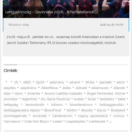
Lengyelország – Savionalia 2026: „A halhatatlanok”
#Szalézi világ
2026-05-18, Hétfő
2026. május 8., péntek és 10., vasárnap között Krakkóban a krakkói Szent
Jácint Szalézi Tartomány (PLS) összes szalézi közösségéből, köztük..
Címkék
•
•
•
•
•
•
•
•
•
•
1%
28EK
29.EK
adomány
advent
Afrika
ajándék
akció
•
•
•
•
•
•
•
alapítás
alapítvány
Albertfalva
áldás
áldozat
alkalmazás
állandó
•
•
•
•
•
állás
álom
Amerika
Amoris Laetitia-családév
Ángel Fernández Artime
•
•
•
•
•
•
•
animátor
Argentína
Ars Sacra Fesztivál
avatás
Ázsia
beiktatás
béke
•
•
•
•
•
betegség
bevándorlók
bíboros
bicentenárium
boldoggáavatás
•
•
•
•
•
•
boldoggáavatási eljárás
BoscoFeszt
börtön
Brazília
búcsú
Budapest
•
•
•
•
•
bűnmegelőzés
bűvészet
Centenárium
cigány pasztoráció
cirkusz
•
•
•
•
• ...
Clarisseum
Colle Don Bosco
család
csapatépítés
cserkészek