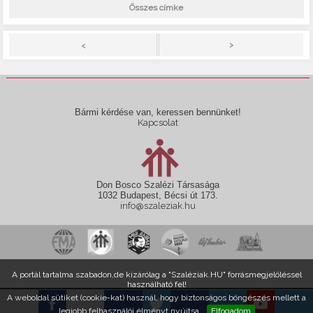
Összes címke
>
<
Bármi kérdése van, keressen bennünket!
Kapcsolat
Don Bosco Szalézi Társasága
1032 Budapest, Bécsi út 173.
info@szaleziak.hu
A portál tartalma szabadon,de kizárólag a "Szaléziak.HU" forrásmegjelöléssel
használható fel!
A weboldal sütiket (cookie-kat) használ, hogy biztonságos böngészés mellett a
legjobb felhasználói élményt nyújtsa.
Elfogadom