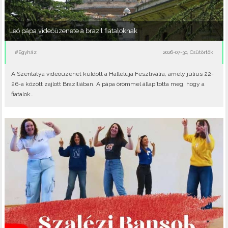
Leó pápa videóüzenete a brazil fiataloknak
#Egyház
2026-07-30, Csütörtök
A Szentatya videóüzenet küldött a Halleluja Fesztiválra, amely július 22-
26-a között zajlott Brazíliában. A pápa örömmel állapította meg, hogy a
fiatalok..