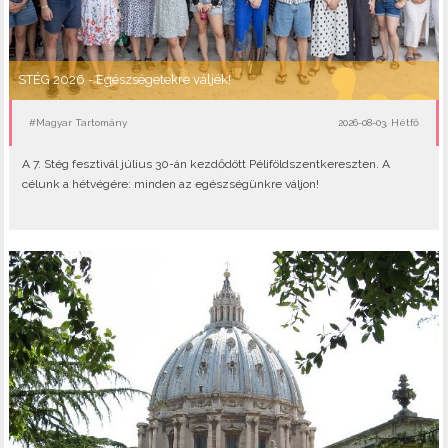
STÉG 2026 - Egészségetekre váljék!
#Magyar Tartomány
2026-08-03, Hétfő
A 7. Stég fesztivál július 30-án kezdődött Péliföldszentkereszten. A
célunk a hétvégére: minden az egészségünkre váljon!