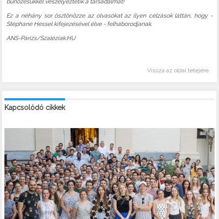
bűnözésükkel veszélyeztetik a társadalmat!
Ez a néhány sor ösztönözze az olvasókat az ilyen célzások láttán, hogy -
Stéphane Hessel kifejezésével élve - felháborodjanak.
ANS-Párizs/Szaléziak.HU
Vissza az oldal tetejére
Kapcsolódó cikkek