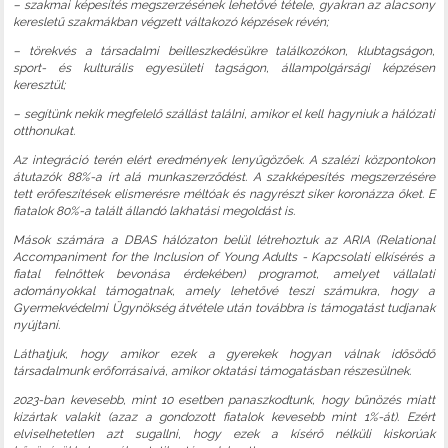
– szakmai képesítés megszerzésének lehetővé tétele, gyakran az alacsony
keresletű szakmákban végzett váltakozó képzések révén;
– törekvés a társadalmi beilleszkedésükre találkozókon, klubtagságon,
sport- és kulturális egyesületi tagságon, állampolgársági képzésen
keresztül;
– segítünk nekik megfelelő szállást találni, amikor el kell hagyniuk a hálózati
otthonukat.
Az integráció terén elért eredmények lenyűgözőek. A szalézi központokon
átutazók 88%-a írt alá munkaszerződést. A szakképesítés megszerzésére
tett erőfeszítések elismerésre méltóak és nagyrészt siker koronázza őket. E
fiatalok 80%-a talált állandó lakhatási megoldást is.
Mások számára a DBAS hálózaton belül létrehoztuk az ARIA (Relational
Accompaniment for the Inclusion of Young Adults - Kapcsolati elkísérés a
fiatal felnőttek bevonása érdekében) programot, amelyet vállalati
adományokkal támogatnak, amely lehetővé teszi számukra, hogy a
Gyermekvédelmi Ügynökség átvétele után továbbra is támogatást tudjanak
nyújtani.
Láthatjuk, hogy amikor ezek a gyerekek hogyan válnak idősödő
társadalmunk erőforrásaivá, amikor oktatási támogatásban részesülnek.
2023-ban kevesebb, mint 10 esetben panaszkodtunk, hogy bűnözés miatt
kizártak valakit (azaz a gondozott fiatalok kevesebb mint 1%-át). Ezért
elviselhetetlen azt sugallni, hogy ezek a kísérő nélküli kiskorúak