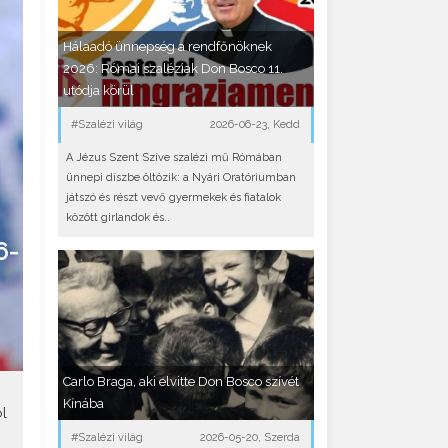
Hálaadó ünnepség a rendfőnöknek
2026: Római szaléziak Don Bosco 11.
utódja körül
#Szalézi világ
2026-06-23, Kedd
A Jézus Szent Szíve szalézi mű Rómában
ünnepi díszbe öltözik: a Nyári Oratóriumban
játszó és részt vevő gyermekek és fiatalok
között girlandok és..
6-
Carlo Braga, aki elvitte Don Bosco szívét
Kínába
l
#Szalézi világ
2026-05-20, Szerda