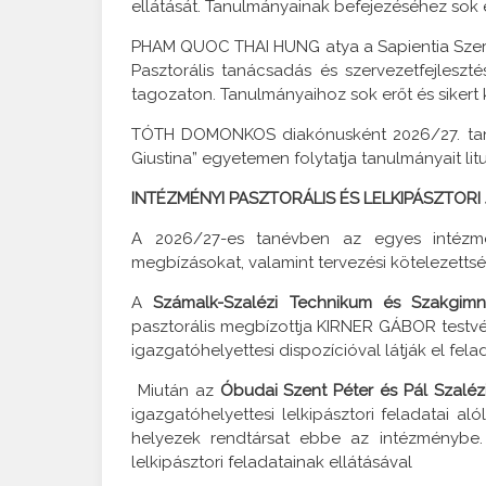
ellátását. Tanulmányainak befejezéséhez sok er
PHAM QUOC THAI HUNG atya a Sapientia Szerzet
Pasztorális tanácsadás és szervezetfejleszt
tagozaton. Tanulmányaihoz sok erőt és sikert 
TÓTH DOMONKOS diakónusként 2026/27. tanévb
Giustina” egyetemen folytatja tanulmányait li
INTÉZMÉNYI PASZTORÁLIS ÉS LELKIPÁSZTORI
A 2026/27-es tanévben az egyes intézmén
megbízásokat, valamint tervezési kötelezetts
A
Számalk-Szalézi Technikum és Szakgi
pasztorális megbízottja KIRNER GÁBOR testvé
igazgatóhelyettesi dispozícióval látják el fela
Miután az
Óbudai Szent Péter és Pál Szaléz
igazgatóhelyettesi lelkipásztori feladatai a
helyezek rendtársat ebbe az intézményb
lelkipásztori feladatainak ellátásával