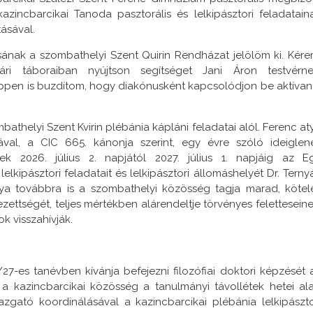
zincbarcikai Tanoda pasztorális és lelkipásztori feladatain
tásával.
nak a szombathelyi Szent Quirin Rendházat jelölöm ki. Kére
i táboraiban nyújtson segítséget Jani Áron testvérne
ppen is buzdítom, hogy diakónusként kapcsolódjon be aktívan
thelyi Szent Kvirin plébánia kápláni feladatai alól. Ferenc at
val, a CIC 665. kánonja szerint, egy évre szóló ideiglen
k 2026. július 2. napjától 2027. július 1. napjáig az Eg
lkipásztori feladatait és lelkipásztori állomáshelyét Dr. Terny
ya továbbra is a szombathelyi közösség tagja marad, kötel
zettségét, teljes mértékben alárendeltje törvényes feletteseine
k visszahívják.
s tanévben kívánja befejezni filozófiai doktori képzését 
 kazincbarcikai közösség a tanulmányi távollétek hetei ala
gató koordinálásával a kazincbarcikai plébánia lelkipászto