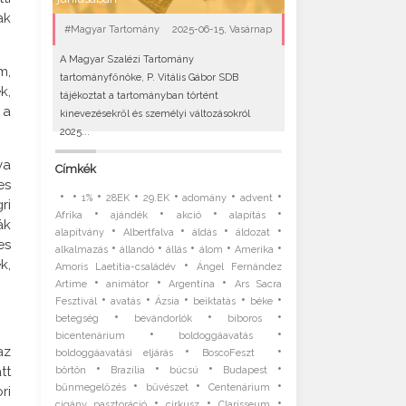
ak
#Magyar Tartomány
2025-06-15, Vasárnap
A Magyar Szalézi Tartomány
m,
tartományfőnöke, P. Vitális Gábor SDB
k,
tájékoztat a tartományban történt
 a
kinevezésekről és személyi változásokról
2025...
ya
Címkék
es
•
•
•
•
•
•
•
1%
28EK
29.EK
adomány
advent
ri
•
•
•
•
Afrika
ajándék
akció
alapítás
ák
•
•
•
•
alapítvány
Albertfalva
áldás
áldozat
es
•
•
•
•
•
alkalmazás
állandó
állás
álom
Amerika
k,
•
Amoris Laetitia-családév
Ángel Fernández
•
•
•
Artime
animátor
Argentína
Ars Sacra
•
•
•
•
•
Fesztivál
avatás
Ázsia
beiktatás
béke
•
•
•
betegség
bevándorlók
bíboros
•
•
bicentenárium
boldoggáavatás
•
•
az
boldoggáavatási eljárás
BoscoFeszt
•
•
•
•
tt
börtön
Brazília
búcsú
Budapest
•
•
•
bűnmegelőzés
bűvészet
Centenárium
ri
•
•
•
cigány pasztoráció
cirkusz
Clarisseum