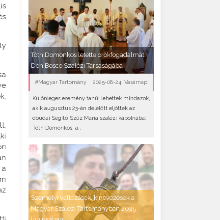
is
és
ly
Tóth Domonkos letette örökfogadalmát
Don Bosco Szalézi Társaságába
sa
#Magyar Tartomány
2025-08-24, Vasárnap
ve
k,
Különleges esemény tanúi lehettek mindazok,
akik augusztus 23-án délelőtt eljöttek az
óbudai Segítő Szűz Mária szalézi kápolnába:
t,
Tóth Domonkos, a..
ki
ri
án
 a
em
az
Személyi változások, kinevezések a
Magyar Szalézi Tartományban 2025
ti
júniusában