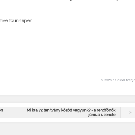
Szíve főünnepén
Vissza az oldal tetej
én
Mi is a 72 tanítvány között vagyunk? - a rendfőnök
>
júniusi üzenete