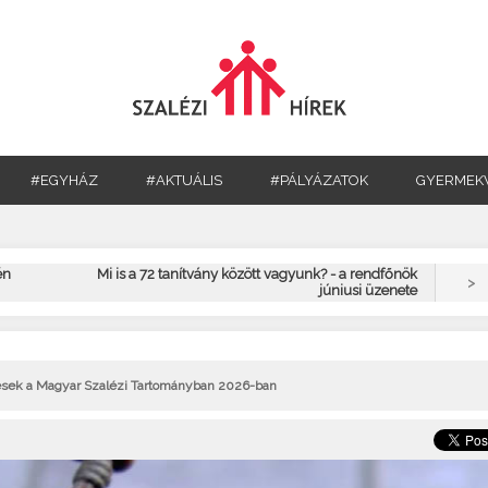
#EGYHÁZ
#AKTUÁLIS
#PÁLYÁZATOK
GYERMEK
én
Mi is a 72 tanítvány között vagyunk? - a rendfőnök
>
júniusi üzenete
sek a Magyar Szalézi Tartományban 2026-ban