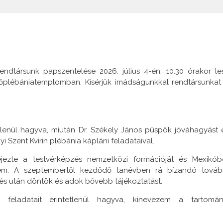
társunk papszentelése 2026. július 4-én, 10.30 órakor le
főplébániatemplomban. Kísérjük imádságunkkal rendtársunkat
tlenül hagyva, miután Dr. Székely János püspök jóváhagyást 
Szent Kvirin plébánia kápláni feladataival.
jezte a testvérképzés nemzetközi formációját és Mexikób
yezem. A szeptembertől kezdődő tanévben rá bízandó továb
és után döntök és adok bővebb tájékoztatást.
ladatait érintetlenül hagyva, kinevezem a tartomán