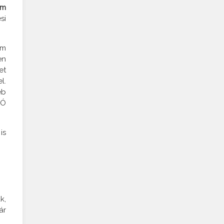
um
si
em
en
et
l.
éb
DÓ
is
k,
ár