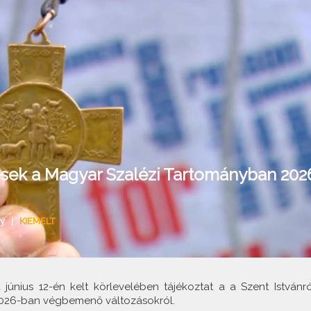
ések a Magyar Szalézi Tartományban 202
y
|
KIEMELT
 június 12-én kelt körlevelében tájékoztat a a Szent Istvánró
2026-ban végbemenő változásokról.