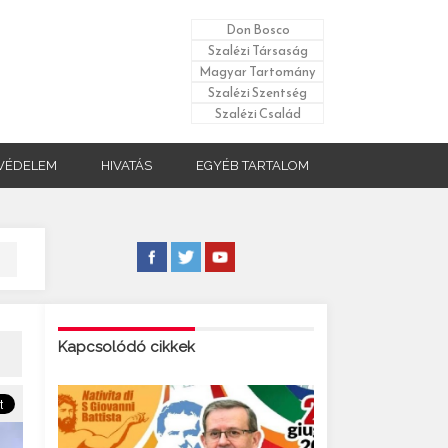
Don Bosco
Szalézi Társaság
Magyar Tartomány
Szalézi Szentség
Szalézi Család
VÉDELEM
HIVATÁS
EGYÉB TARTALOM
Kapcsolódó cikkek