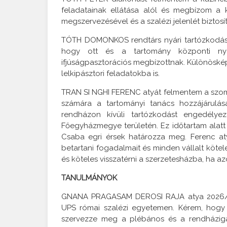
feladatainak ellátása alól és megbízom a ka
megszervezésével és a szalézi jelenlét biztosí
TÓTH DOMONKOS rendtárs nyári tartózkodásá
hogy ott és a tartomány központi nyár
ifjúságpasztorációs megbízottnak. Különöské
lelkipásztori feladatokba is.
TRAN SI NGHI FERENC atyát felmentem a szomba
számára a tartományi tanács hozzájárulásá
rendházon kívüli tartózkodást engedélyeze
Főegyházmegye területén. Ez időtartam alatt le
Csaba egri érsek határozza meg. Ferenc at
betartani fogadalmait és minden vállalt kötele
és köteles visszatérni a szerzetesházba, ha azo
TANULMÁNYOK
GNANA PRAGASAM DEROSI RAJA atya 2026/27-e
UPS római szalézi egyetemen. Kérem, hogy a
szervezze meg a plébános és a rendházigaz