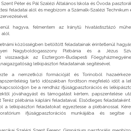
ent Péter és Pál Szalézi Általános Iskola és Óvoda pasztorál
ettesi feladatai alól és megbízom a Számalk-Szalézi Technikum 
szervezésével.
lenül hagyva, felmentem az Iránytű hivatástisztázó műhe
alól.
tnámi közösségben betöltött feladatainak érintetlenül hagyá
egyeri Nagyboldogasszony Plébánia és a Jézus Szí
sát visszaadjuk az Esztergom-Budapesti Főegyházmegyéne
igazgatóság lelkipásztori feladatainak segítésével.
zte a nemzetközi formációját és Torinoból hazaérkezet
szentelésig tartó időszakban fordítson megfelelő időt a lel
 kapcsolódjon be a rendház ifjúságpasztorációs és lelkipászto
sektől jóváhagyást és támogatást kértem, papszentelése ut
Teréz plébánia kápláni feladataival. Elsődleges feladataként
ol a lelkipásztori feladatokat egyeztesse a plébánossal. Kér
atórium ifjúságpasztorációs munkájába és segítse 
rcikai Szalézi Szent Ferenc Gimnázium pasztorális megbízot