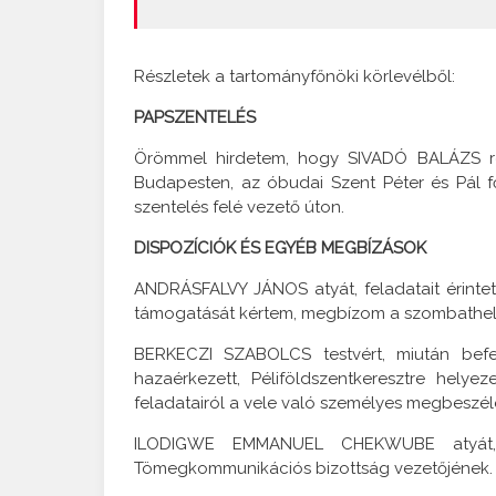
Részletek a tartományfőnöki körlevélből:
PAPSZENTELÉS
Örömmel hirdetem, hogy SIVADÓ BALÁZS rend
Budapesten, az óbudai Szent Péter és Pál 
szentelés felé vezető úton.
DISPOZÍCIÓK ÉS EGYÉB MEGBÍZÁSOK
ANDRÁSFALVY JÁNOS atyát, feladatait érinte
támogatását kértem, megbízom a szombathelyi 
BERKECZI SZABOLCS testvért, miután befe
hazaérkezett, Péliföldszentkeresztre hel
feladatairól a vele való személyes megbeszél
ILODIGWE EMMANUEL CHEKWUBE atyát, fe
Tömegkommunikációs bizottság vezetőjének.