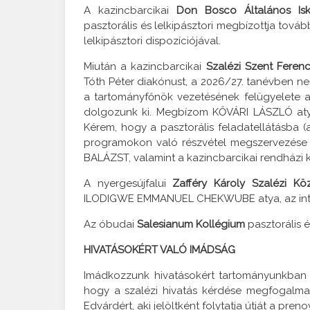
A kazincbarcikai
Don Bosco Általános Is
pasztorális és lelkipásztori megbízottja tová
lelkipásztori dispozíciójával.
Miután a kazincbarcikai
Szalézi Szent Fere
Tóth Péter diakónust, a 2026/27. tanévben 
a tartományfőnök vezetésének felügyelete ala
dolgozunk ki. Megbízom KŐVÁRI LÁSZLÓ atyát
Kérem, hogy a pasztorális feladatellátásba (a
programokon való részvétel megszervezése 
BALÁZST, valamint a kazincbarcikai rendházi k
A nyergesújfalui
Zafféry Károly Szalézi Kö
ILODIGWE EMMANUEL CHEKWUBE atya, az intézmé
Az óbudai
Salesianum Kollégium
pasztorális 
HIVATÁSOKÉRT VALÓ IMÁDSÁG
Imádkozzunk hivatásokért tartományunkban és
hogy a szalézi hivatás kérdése megfogalma
Edvárdért, aki jelöltként folytatja útját a preno