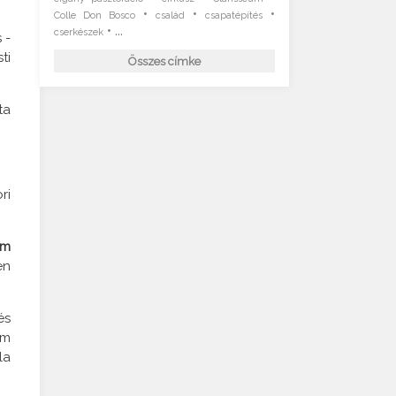
•
•
•
Colle Don Bosco
család
csapatépítés
• ...
cserkészek
 -
ti
Összes címke
ta
ri
um
en
és
em
la