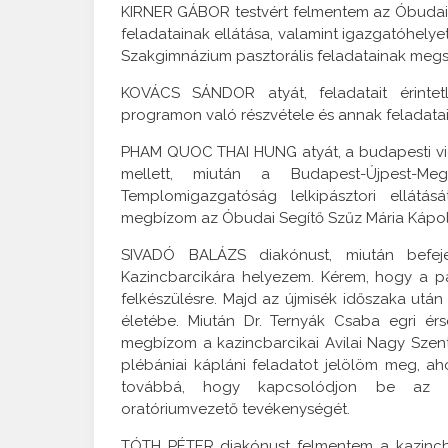
KIRNER GÁBOR testvért felmentem az Óbudai Sz
feladatainak ellátása, valamint igazgatóhely
Szakgimnázium pasztorális feladatainak meg
KOVÁCS SÁNDOR atyát, feladatait érintet
programon való részvétele és annak feladatai 
PHAM QUOC THAI HUNG atyát, a budapesti vie
mellett, miután a Budapest-Újpest-M
Templomigazgatóság lelkipásztori ellátá
megbízom az Óbudai Segítő Szűz Mária Kápolna
SIVADÓ BALÁZS diakónust, miután befeje
Kazincbarcikára helyezem. Kérem, hogy a pap
felkészülésre. Majd az újmisék időszaka után
életébe. Miután Dr. Ternyák Csaba egri ér
megbízom a kazincbarcikai Avilai Nagy Szent 
plébániai kápláni feladatot jelölöm meg, ah
továbbá, hogy kapcsolódjon be az or
oratóriumvezető tevékenységét.
TÓTH PÉTER diakónust felmentem a kazincba