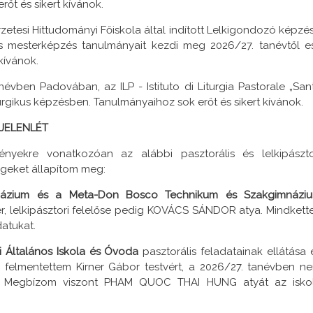
őt és sikert kívánok.
esi Hittudományi Főiskola által indított Lelkigondozó képzés
és mesterképzés tanulmányait kezdi meg 2026/27. tanévtől es
kívánok.
en Padovában, az ILP - Istituto di Liturgia Pastorale „San
turgikus képzésben. Tanulmányaihoz sok erőt és sikert kívánok.
 JELENLÉT
yekre vonatkozóan az alábbi pasztorális és lelkipászto
égeket állapítom meg:
mnázium és a Meta-Don Bosco Technikum és
Szakgimnázi
r, lelkipásztori felelőse pedig KOVÁCS SÁNDOR atya. Mindkett
datukat.
i Általános Iskola és Óvoda
pasztorális feladatainak ellátása 
lól felmentettem Kirner Gábor testvért, a 2026/27. tanévben n
e. Megbízom viszont PHAM QUOC THAI HUNG atyát az isko