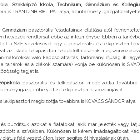
kola, Szakképző Iskola, Technikum, Gimnázium
és Kollégi
bbra is TRAN DINH BIET PÁL atya, az intézmény igazgatóhelyette
nc Gimnázium
pasztorális feladatainak ellátása alól felmentett
nem helyezek rendtársat ebbe az intézménybe. Ebben a tanévb
tt a SzIF vezetésével egy új pasztorális és lelkipásztori terv
 az iskola lelkipásztori feladatellátásának megszervezéséve
nimátorokkal való kapcsolattartás, tartományi ifjúsági ill. egy
a tanárok és a diákok számára) vonja be különösen is SIVA
özösség tagját is.
zépiskola
pasztorális és lelkipásztori megbízottja továbbra 
ny igazgatóhelyettesi lelkipásztori dispozíciójával.
és lelkipásztori megbízottja továbbra is KOVÁCS SÁNDOR atya.
 buzdítsuk azokat a fiatalokat, akik már jelezték vagy látju
zódott a szívükben. Különösen is kérem imádságaitokat Kád
viciátus felé vezető úton. Isten segítse őt hivatásának útján.