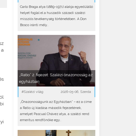
Carlo Braga atya (1889–1971) alakja egyedülálló
helyet foglal el a huszadik századi szalézi
missziós tevékenység történetében. A Don
Bosco iránti mély..
sz
 a
„Ratio” 2. fejezet: Szalézi önazonosság az
és
egyházban
#Szalézi világ
2026-05-06, Szerda
ól
„Önazonosságunk az Egyházban” – ez a címe
bi
a Ratio új kiadása második fejezetének,
amelyet Pascual Chávez atya, a szalézi rend
emeritus rendfőnöke egy..
yi