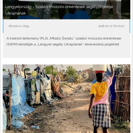
Lengyelország – Szalézi missziós önkéntesek segélyprojektje
Ukrajnának
#Szalézi világ
2026-07-17, Péntek
A krakkói tartomány (PLS) „Młodzi Światu” szalézi missziós önkéntesei
(SWM) elindítják a „Lengyel segély Ukrajnának” elnevezésű projektet.