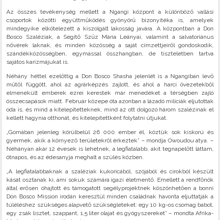
Az összes tevékenység mellett a Ngangi központ a különböző vallási
csoportok közötti együttműködés gyönyörű bizonyítéka is, amelyek
mindegyike elkötelezett a kiszolgált lakosság javára. A központban a Don
Bosco Szaléziak, a Segítő Szűz Mária Leányai, valamint a salvatoriánus
nővérek laknak, és minden közösség a saját címzettjeiről gondoskodik,
szándékközösségben, egymással összhangban, de tiszteletben tartva
sajátos karizmájukat is.
Néhány héttel ezelőttig a Don Bosco Shasha jelenlét is a Ngangiban levő
műtől függött, ahol az agrárképzés zajlott, és ahol a harci övezetekből
elmenekült emberek ezrei kerestek már menedéket a térségben zajló
összecsapások miatt. Február közepe óta azonban a lázadó milíciák eljutottak
oda is, és mind a kitelepítetteknek, mind az ott dolgozó három szalézinak el
kellett hagynia otthonát, és kitelepítettként folytatni útjukat.
„Gomában jelenleg körülbelül 26 000 ember él, köztük sok kiskorú és
gyermek, akik a környező területekről érkeztek” – mondja Owoudou atya. –
Néhányan akár 12 évesek is lehetnek, a legfiatalabb, akit tegnapelőtt láttam,
ötnapos, és az édesanyja meghalt a szülés közben.
„A legfiatalabbaknak a szaléziak kukoricából, szójából és cirokból készült
kását osztanak ki, ami sokuk számára igazi életmentő. Emellett a rendfőnök
által erősen óhajtott és támogatott segélyprojektnek köszönhetően a bonni
Don Bosco Mission irodán keresztül minden családnak havonta eljuttatják a
túléléshez szükséges alapvető szükségleteket: egy 10 kg-os csomag babot,
egy zsák lisztet, szappant, 1,5 liter olajat és gyógyszereket” – mondta Afrika-