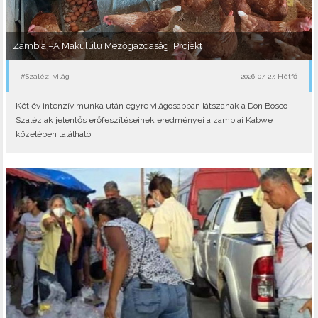
Zambia –A Makululu Mezőgazdasági Projekt
#Szalézi világ
2026-07-27, Hétfő
Két év intenzív munka után egyre világosabban látszanak a Don Bosco
Szaléziak jelentős erőfeszítéseinek eredményei a zambiai Kabwe
közelében található..