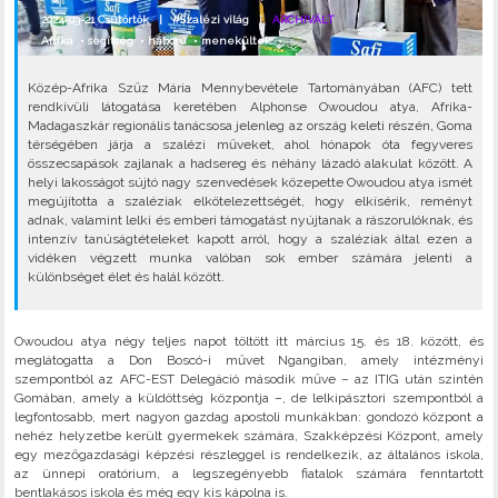
2024-03-21 Csütörtök |
#Szalézi világ
|
ARCHIVÁLT
Afrika
•
segítség
•
háború
•
menekültek
•
Közép-Afrika Szűz Mária Mennybevétele Tartományában (AFC) tett
rendkívüli látogatása keretében Alphonse Owoudou atya, Afrika-
Madagaszkár regionális tanácsosa jelenleg az ország keleti részén, Goma
térségében járja a szalézi műveket, ahol hónapok óta fegyveres
összecsapások zajlanak a hadsereg és néhány lázadó alakulat között. A
helyi lakosságot sújtó nagy szenvedések közepette Owoudou atya ismét
megújította a szaléziak elkötelezettségét, hogy elkísérik, reményt
adnak, valamint lelki és emberi támogatást nyújtanak a rászorulóknak, és
intenzív tanúságtételeket kapott arról, hogy a szaléziak által ezen a
vidéken végzett munka valóban sok ember számára jelenti a
különbséget élet és halál között.
Owoudou atya négy teljes napot töltött itt március 15. és 18. között, és
meglátogatta a Don Boscó-i művet Ngangiban, amely intézményi
szempontból az AFC-EST Delegáció második műve – az ITIG után szintén
Gomában, amely a küldöttség központja –, de lelkipásztori szempontból a
legfontosabb, mert nagyon gazdag apostoli munkákban: gondozó központ a
nehéz helyzetbe került gyermekek számára, Szakképzési Központ, amely
egy mezőgazdasági képzési részleggel is rendelkezik, az általános iskola,
az ünnepi oratórium, a legszegényebb fiatalok számára fenntartott
bentlakásos iskola és még egy kis kápolna is.