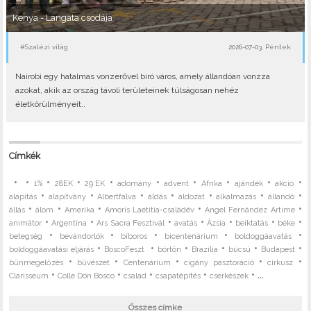
Kenya - Langata csodája
#Szalézi világ
2026-07-03, Péntek
Nairobi egy hatalmas vonzerővel bíró város, amely állandóan vonzza
azokat, akik az ország távoli területeinek túlságosan nehéz
életkörülményeit..
Címkék
•
•
•
•
•
•
•
•
•
•
1%
28EK
29.EK
adomány
advent
Afrika
ajándék
akció
•
•
•
•
•
•
•
alapítás
alapítvány
Albertfalva
áldás
áldozat
alkalmazás
állandó
•
•
•
•
•
állás
álom
Amerika
Amoris Laetitia-családév
Ángel Fernández Artime
•
•
•
•
•
•
•
animátor
Argentína
Ars Sacra Fesztivál
avatás
Ázsia
beiktatás
béke
•
•
•
•
•
betegség
bevándorlók
bíboros
bicentenárium
boldoggáavatás
•
•
•
•
•
•
boldoggáavatási eljárás
BoscoFeszt
börtön
Brazília
búcsú
Budapest
•
•
•
•
•
bűnmegelőzés
bűvészet
Centenárium
cigány pasztoráció
cirkusz
•
•
•
•
• ...
Clarisseum
Colle Don Bosco
család
csapatépítés
cserkészek
Összes címke