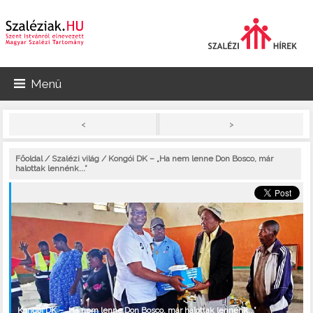
Menü
>
<
Főoldal
/
Szalézi világ
/ Kongói DK – „Ha nem lenne Don Bosco, már
halottak lennénk...”
Kongói DK – „Ha nem lenne Don Bosco, már halottak lennénk...”