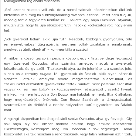
Madagaszkár regionális tanácsosa.
„Szó szerint halottak voltunk, de a rendtársaidnak köszönhetően életünk
biztosítva van, még ha a bizonytalanság továbbra is fennáll, mert nem tudjuk,
meddig tart a fegyveres konfliktus” – vallotta egy anya Owoudou atyának,
miután látta, hogy fia újra elkezdett futni, napokig kockázatos volt, hogy éhen
hal.
„Sok gyereket láttam, akik újra futni kezdtek, boldogan, gyönyörűen, tele
reménnyel, valószínűleg azért is, mert nem voltak tudatában a rémálomnak,
amelyet szüleik élnek át” – kommentálta a szalézi.
A műben a köszöntés során pedig a központ egyik fiatal vendége felolvasott
egy üzenetet Owoudou atya számára, amelyet maguk a gyerekek
készítettek, és így szólt: „Tisztelendő atya, az ön jelenléte itt a szeretet jele,
a nap és a remény sugara. Mi, gyerekek és fiatalok, akik olyan háborúk
áldozatai lettünk, amelyek örökre megváltoztatták állapotunkat, és
családunktól elszakított gyerekekké tettek minket, most peremre szorultak
vagyunkk, és „mai bobo”-nak (utcagyerekek, elhagyatott , szerk.) hívnak
minket... Ha nem lett volna Don Bosco, már halottak lennénk. Itt a jó alkalom,
hogy megköszönjük önöknek, Don Bosco Szaléziak, a támogatásukat,
szeretetüket és törődést a nehéz helyzetbe került gyerekek és fiatalok
iránt.”
A ngangi központban tett látogatásáról szólva Owoudou atya így folytatja: „Oly
sok anya, oly sok ember mondta nekem, hogy amikor visszatérek
Olaszországba, köszönjem meg Don Boscónak a sok segítséget... Talán
köszönetet akartak mondani a rendfőnöknek, vagy talán néhányan azt hitték,