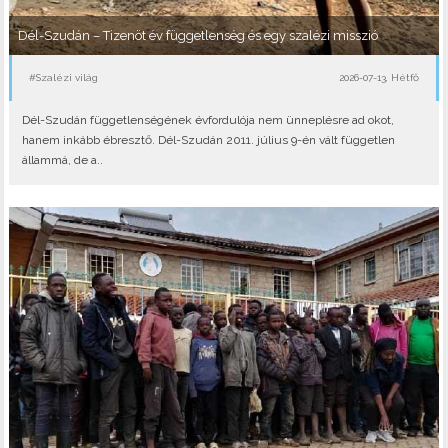
Dél-Szudán – Tizenöt év függetlenség és egy szalézi misszió
#Szalézi világ
2026-07-13, Hétfő
Dél-Szudán függetlenségének évfordulója nem ünneplésre ad okot,
hanem inkább ébresztő. Dél-Szudán 2011. július 9-én vált független
állammá, de a..