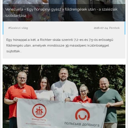
Venezuela – Egy hónapnyi gyász a földrengések után - a szaléziak
szolidaritása
#Szalézi világ
2026-07-24, Péntek
Egy hónappal a két, a Richter-skála szerinti 7,2-es és 7,5-ös erősségű
földrengés után, amelyek mindössze 39 másodperc különbséggel
sújtották..