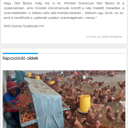
hogy Don Bosco még ma is él. Minden bizonnyal Don Bosco él a
szaléziakban, akik minden körülmények között a nép mellett maradtak: a
szenvedésben, a háború elől való menekülésben... Nekem úgy tűnik, ez az,
amit a rendfőnök a »jelenlét szalézi szentségének« nevez."
ANS-Goma/Szaléziak.HU
Vissza az oldal tetejére
Kapcsolódó cikkek