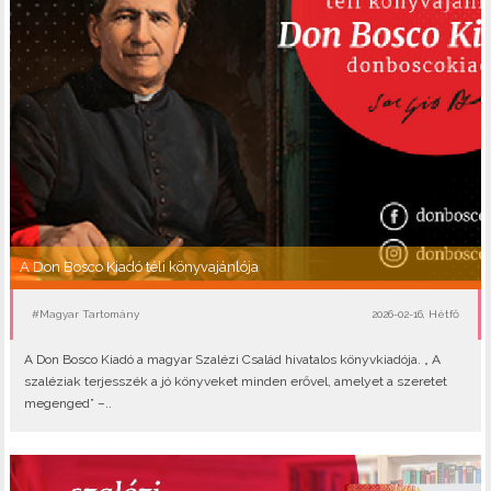
A Don Bosco Kiadó téli könyvajánlója
#Magyar Tartomány
2026-02-16, Hétfő
A Don Bosco Kiadó a magyar Szalézi Család hivatalos könyvkiadója. „ A
szaléziak terjesszék a jó könyveket minden erővel, amelyet a szeretet
megenged” –..