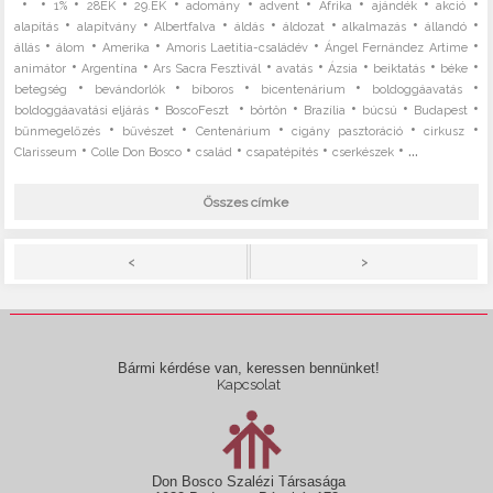
•
•
•
•
•
•
•
•
•
•
1%
28EK
29.EK
adomány
advent
Afrika
ajándék
akció
•
•
•
•
•
•
•
alapítás
alapítvány
Albertfalva
áldás
áldozat
alkalmazás
állandó
•
•
•
•
•
állás
álom
Amerika
Amoris Laetitia-családév
Ángel Fernández Artime
•
•
•
•
•
•
•
animátor
Argentína
Ars Sacra Fesztivál
avatás
Ázsia
beiktatás
béke
•
•
•
•
•
betegség
bevándorlók
bíboros
bicentenárium
boldoggáavatás
•
•
•
•
•
•
boldoggáavatási eljárás
BoscoFeszt
börtön
Brazília
búcsú
Budapest
•
•
•
•
•
bűnmegelőzés
bűvészet
Centenárium
cigány pasztoráció
cirkusz
•
•
•
•
• ...
Clarisseum
Colle Don Bosco
család
csapatépítés
cserkészek
Összes címke
>
<
Bármi kérdése van, keressen bennünket!
Kapcsolat
Don Bosco Szalézi Társasága