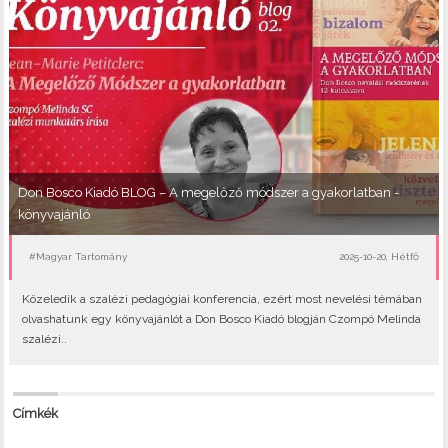
Don Bosco Kiadó BLOG – A megelőző módszer a gyakorlatban -
könyvajánló
#Magyar Tartomány
2025-10-20, Hétfő
Közeledik a szalézi pedagógiai konferencia, ezért most nevelési témában
olvashatunk egy könyvajánlót a Don Bosco Kiadó blogján Czompó Melinda
szalézi..
Címkék