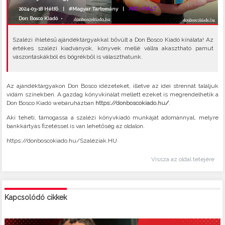
2024-03-18 Hétfő |
#Magyar Tartomány
|
ARCHIVÁLT
Don Bosco Kiadó
•
Szalézi ihletésű ajándéktárgyakkal bővült a Don Bosco Kiadó kínálata! Az
értékes szalézi kiadványok, könyvek mellé vállra akasztható pamut
vászontáskákból és bögrékből is választhatunk.
Az ajándéktárgyakon Don Bosco idézeteket, illetve az idei strennát találjuk
vidám színekben. A gazdag könyvkínálat mellett ezeket is megrendelhetik a
Don Bosco Kiadó webáruházban
https://donboscokiado.h
u
/
.
Aki teheti, támogassa a szalézi könyvkiadó munkáját adománnyal, melyre
bankkártyás fizetéssel is van lehetőség az oldalon.
https://donboscokiado.hu/Szaléziak.HU
Vissza az oldal tetejére
Kapcsolódó cikkek