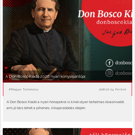
A Don Bosco Kiadó 2026 nyári könyvajánlója
#Magyar Tartomány
2026-07-24, Péntek
A Don Bosco Kiadó a nyári hónapokra is kínál olyan tartalmas olvasnivalót,
ami jó társ lehet a pihenés, kikapcsolódás idején.