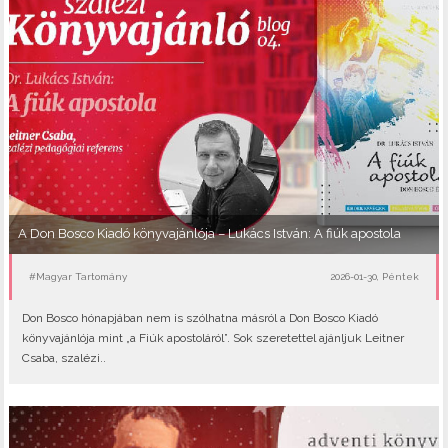
A Don Bosco Kiadó könyvajánlója – Lukács István: A fiúk apostola
#Magyar Tartomány
2026-01-30, Péntek
Don Bosco hónapjában nem is szólhatna másról a Don Bosco Kiadó
könyvajánlója mint „a Fiúk apostoláról”. Sok szeretettel ajánljuk Leitner
Csaba, szalézi..