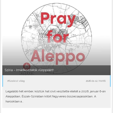
Szíria – Imádkozzatok Aleppóért!
#Szalézi világ
2026-01-12, Hétfő
Legalább hét ember, köztük hat civil vesztette életét a 2026. január 6-án
Aleppóban, Észak-Szíriában kitört fegyveres összecsapásokban. A
harcokban a..