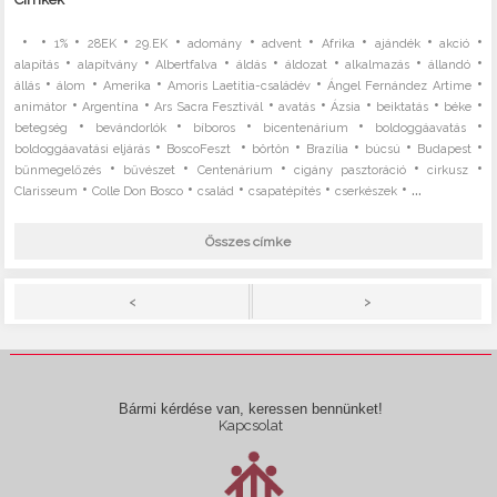
•
•
•
•
•
•
•
•
•
•
1%
28EK
29.EK
adomány
advent
Afrika
ajándék
akció
•
•
•
•
•
•
•
alapítás
alapítvány
Albertfalva
áldás
áldozat
alkalmazás
állandó
•
•
•
•
•
állás
álom
Amerika
Amoris Laetitia-családév
Ángel Fernández Artime
•
•
•
•
•
•
•
animátor
Argentína
Ars Sacra Fesztivál
avatás
Ázsia
beiktatás
béke
•
•
•
•
•
betegség
bevándorlók
bíboros
bicentenárium
boldoggáavatás
•
•
•
•
•
•
boldoggáavatási eljárás
BoscoFeszt
börtön
Brazília
búcsú
Budapest
•
•
•
•
•
bűnmegelőzés
bűvészet
Centenárium
cigány pasztoráció
cirkusz
•
•
•
•
• ...
Clarisseum
Colle Don Bosco
család
csapatépítés
cserkészek
Összes címke
>
<
Bármi kérdése van, keressen bennünket!
Kapcsolat