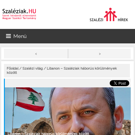
Menü
>
<
Főoldal
/
Szalézi világ
/ Libanon – Szaléziak háborús körülmények
között
Libanon – Szaléziak háborús körülmények között