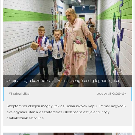
Ukrajna – Újra kezdődik az iskola, a csengő pedig légriadót jelent
#Szalézi világ
2025-09-18, Csütörtök
Szeptember elsején megnyíltak az ukrán iskolák kapui. Immár negyedik
éve egymás után a visszatérés az iskolapadba azt jelenti, hogy
csatlakoznak az online..