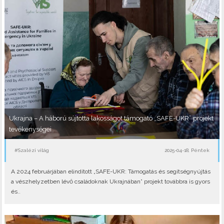
Ukrajna – A háború sújtotta lakosságot támogató „SAFE-UKR” projekt
tevékenységei
#Szalézi világ
2025-04-18, Péntek
A 2024 februárjában elindított „SAFE-UKR: Támogatás és segítségnyújtás
a vészhelyzetben lévő családoknak Ukrajnában” projekt továbbra is gyors
és..