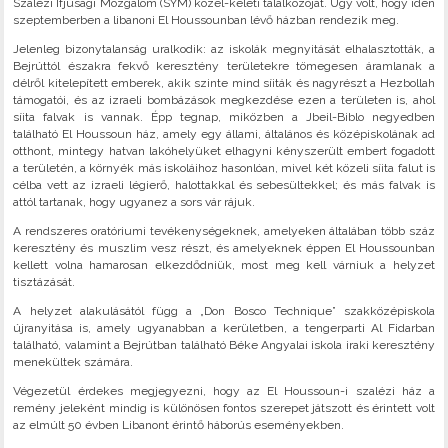
Szalézi Ifjúsági Mozgalom (SYM) közel-keleti találkozóját. Úgy volt, hogy idén
szeptemberben a libanoni El Houssounban lévő házban rendezik meg.
Jelenleg bizonytalanság uralkodik: az iskolák megnyitását elhalasztották, a
Bejrúttól északra fekvő keresztény területekre tömegesen áramlanak a
délről kitelepített emberek, akik szinte mind síiták és nagyrészt a Hezbollah
támogatói, és az izraeli bombázások megkezdése ezen a területen is, ahol
síita falvak is vannak. Épp tegnap, miközben a Jbeil-Biblo negyedben
található El Houssoun ház, amely egy állami, általános és középiskolának ad
otthont, mintegy hatvan lakóhelyüket elhagyni kényszerült embert fogadott
a területén, a környék más iskoláihoz hasonlóan, mivel két közeli síita falut is
célba vett az izraeli légierő, halottakkal és sebesültekkel; és más falvak is
attól tartanak, hogy ugyanez a sors vár rájuk.
A rendszeres oratóriumi tevékenységeknek, amelyeken általában több száz
keresztény és muszlim vesz részt, és amelyeknek éppen El Houssounban
kellett volna hamarosan elkezdődniük, most meg kell várniuk a helyzet
tisztázását.
A helyzet alakulásától függ a „Don Bosco Technique” szakközépiskola
újranyitása is, amely ugyanabban a kerületben, a tengerparti Al Fidarban
található, valamint a Bejrútban található Béke Angyalai iskola iraki keresztény
menekültek számára.
Végezetül érdekes megjegyezni, hogy az El Houssoun-i szalézi ház a
remény jeleként mindig is különösen fontos szerepet játszott és érintett volt
az elmúlt 50 évben Libanont érintő háborús eseményekben.