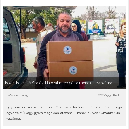
Közel-Kelet – A Szalézi Hálózat menedék a menekültek számára
#Szalézi világ
2026-03-31, Kedd
Egy hónappal a közel-keleti konfliktus eszkalációja után, és anélkül, hogy
egyértelmű vagy gyors megoldás látszana, Libanon súlyos humanitárius
válsággal..