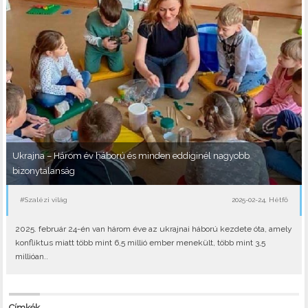
Ukrajna – Három év háború és minden eddiginél nagyobb
bizonytalanság
#Szalézi világ
2025-02-24, Hétfő
2025. február 24-én van három éve az ukrajnai háború kezdete óta, amely
konfliktus miatt több mint 6,5 millió ember menekült, több mint 3,5
millióan..
Címkék