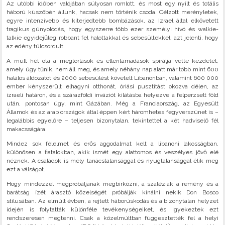
Az utóbbi időben valójában súlyosan romlott, és most egy nyílt és totális
háború küszöbén állunk, hacsak nem történik csoda. Célzott merényletek,
egyre intenzívebb és kiterjedtebb bombázások, az Izrael által elkövetett
tragikus gúnyolódás, hogy egyszerre több ezer személyi hívó és walkie-
talkie egyidejűleg robbant fel halottakkal és sebesültekkel, azt jelenti, hogy
az edény túlcsordult.
A múlt hét óta a megtorlások és ellentámadások spirálja vette kezdetét,
amely úgy tűnik, nem áll meg, és amely néhány nap alatt már több mint 600
halálos áldozatot és 2000 sebesülést követelt Libanonban, valamint 600 000
ember kényszerült elhagyni otthonát, óriási pusztítást okozva délen, az
izraeli határon, és a szárazföldi inváziót kilátásba helyezve a felperzselt föld
után, pontosan úgy, mint Gázában. Még a Franciaország, az Egyesült
Államok és az arab országok által éppen kért háromhetes fegyverszünet is –
legalábbis egyelőre – teljesen bizonytalan, tekintettel a két hadviselő fél
makacsságára.
Mindez sok félelmet és erős aggodalmat kelt a libanoni lakosságban,
különösen a fiatalokban, akik ismét egy alattomos és veszélyes jövő elé
néznek. A családok is mély tanácstalansággal és nyugtalansággal élik meg
ezt a válságot.
Hogy mindezzel megpróbáljanak megbirkózni, a szaléziak a remény és a
barátság ízét árasztó közelségét próbálják kínálni nekik Don Bosco
stílusában. Az elmúlt évben, a rejtett háborúskodás és a bizonytalan helyzet
idején is folytatták különféle tevékenységeiket, és igyekeztek ezt
rendszeresen megtenni. Csak a közelmúltban függesztették fel a helyi