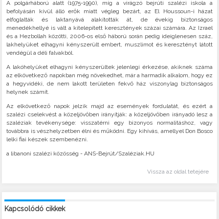
A polgárháború alatt (1975-1990), míg a virágzó bejrúti szalézi iskola a
befolyásán kívül álló erők miatt végleg bezárt, az El Houssoun-i házat
elfoglalták és laktanyává alakították át, de évekig biztonságos
menedékhellyé is vált a kitelepített keresztények százai számára. Az Izrael
és a Hezbollah közötti, 2006-os első háború során pedig ideiglenesen száz,
lakhelyüket elhagyni kényszerült embert, muszlimot és keresztényt látott
vendégül a déli falvakból.
A lakóhelyüket elhagyni kényszerültek jelenlegi érkezése, akiknek száma
az elkövetkező napokban még növekedhet, már a harmadik alkalom, hogy ez
a hegyvidéki, de nem lakott területen fekvő ház viszonylag biztonságos
helynek számít.
Az elkövetkező napok jelzik majd az események fordulatát, és ezért a
szalézi cselekvést a közeljövőben irányítják: a közeljövőben irányadó lesz a
szaléziak tevékenysége: visszatérni egy bizonyos normalitáshoz, vagy
továbbra is vészhelyzetben élni és működni. Egy kihívás, amellyel Don Bosco
lelki fiai készek szembenézni.
a libanoni szalézi közösség - ANS-Bejrút/Szaléziak.HU
Vissza az oldal tetejére
Kapcsolódó cikkek