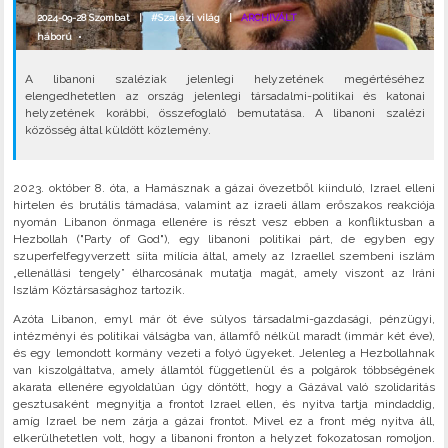
2024-09-28 Szombat |
#Szalézi világ
|
ARCHIVÁLT
háború
•
A libanoni szaléziak jelenlegi helyzetének megértéséhez
elengedhetetlen az ország jelenlegi társadalmi-politikai és katonai
helyzetének korábbi, összefoglaló bemutatása. A libanoni szalézi
közösség által küldött közlemény.
2023. október 8. óta, a Hamásznak a gázai övezetből kiinduló, Izrael elleni
hirtelen és brutális támadása, valamint az izraeli állam erőszakos reakciója
nyomán Libanon önmaga ellenére is részt vesz ebben a konfliktusban a
Hezbollah ("Party of God"), egy libanoni politikai párt, de egyben egy
szuperfelfegyverzett síita milícia által, amely az Izraellel szembeni iszlám
„ellenállási tengely” élharcosának mutatja magát, amely viszont az Iráni
Iszlám Köztársasághoz tartozik.
Azóta Libanon, emyl már öt éve súlyos társadalmi-gazdasági, pénzügyi,
intézményi és politikai válságba van, államfő nélkül maradt (immár két éve),
és egy lemondott kormány vezeti a folyó ügyeket. Jelenleg a Hezbollahnak
van kiszolgáltatva, amely államtól függetlenül és a polgárok többségének
akarata ellenére egyoldalúan úgy döntött, hogy a Gázával való szolidaritás
gesztusaként megnyitja a frontot Izrael ellen, és nyitva tartja mindaddig,
amíg Izrael be nem zárja a gázai frontot. Mivel ez a front még nyitva áll,
elkerülhetetlen volt, hogy a libanoni fronton a helyzet fokozatosan romoljon.