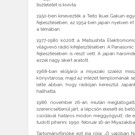
tiszteletét is kivívta.
1950-ben kinevezték a Teito Ikuei Gakuin egye
fejlesztésében, az 1954-ben japán nyelven írt
a témában.
1977-1980 között a Matsushita Elektromo
világvevő rádió kifejlesztésében. A Panasonic
fejlesztésében is részt vett. A japán háromd
ezzel nagy sikert aratott.
1968-ban elöljárói a miyazaki szalézi mi
könyvtárosa, majd az intézet templomának sek
lelte abban, hogy rádióján keresztül Japán
hallhatta.
1986. november 26-án, miután meglátogatta
szerencsétlenül járt, a lépcsőn elesett és betö
csodával határos módon meggyógyult, de et
tudott pihenni. 1990. február 16-án Miyazakiba
Tartományfőnöke ezt írja róla: „Ő valóban N