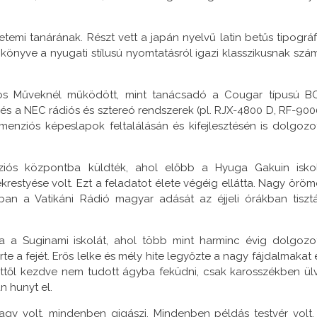
temi tanárának. Részt vett a japán nyelvű latin betűs tipográf
 könyve a nyugati stílusú nyomtatásról igazi klasszikusnak szám
mos Műveknél működött, mint tanácsadó a Cougar típusú B
 és a NEC rádiós és sztereó rendszerek (pl. RJX-4800 D, RF-900
imenziós képeslapok feltalálásán és kifejlesztésén is dolgozot
ssziós központba küldték, ahol előbb a Hyuga Gakuin isko
restyése volt. Ezt a feladatot élete végéig ellátta. Nagy öröm
ban a Vatikáni Rádió magyar adását az éjjeli órákban tiszt
 a Suginami iskolát, ahol több mint harminc évig dolgozot
rte a fejét. Erős lelke és mély hite legyőzte a nagy fájdalmakat 
től kezdve nem tudott ágyba feküdni, csak karosszékben ül
n hunyt el.
agy volt, mindenben gigászi. Mindenben példás testvér volt,