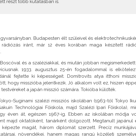
t részt több kutatásban is.
gyvarsányban. Budapesten élt szüleivel és elektrotechnikuské
rádiózás iránt, már 12 éves korában maga készített rádió
.
 Boscóval és a szaléziakkal, és miután jobban megismerkedett
ovíciusnak. 1933. augusztus 25-én fogadalommal is elkötelez
l fejtette ki képességeit. Domitrovits atya itthoni misszi
tt, hogy misszióba jelentkezik. Jó alkalom volt ez, hiszen épp
testvéreket a japán misszió számára. Tokióba küldték.
kyo-Suginami szalézi missziós iskolában (1963-tól Tokyo Iku
Gakuin Technológiai Főiskola, majd Szalézi Ipari Főiskola), mi
egy éven át, egészen 1967-ig. Ebben az iskolában módja vo
nt majd oktatóként, tanárként dolgozott. Megtanult japánul 
képezte magát, három diplomát szerzett. Precíz munkájáva
atársai, növendékei, hanem magas rangú közéleti személy