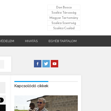
Don Bosco
Szalézi Társaság
Magyar Tartomány
Szalézi Szentség
Szalézi Család
VÉDELEM
HIVATÁS
EGYÉB TARTALOM
Kapcsolódó cikkek