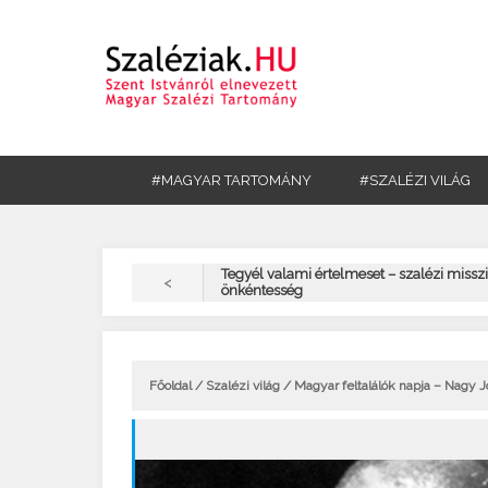
#MAGYAR TARTOMÁNY
#SZALÉZI VILÁG
Tegyél valami értelmeset – szalézi missz
<
önkéntesség
Főoldal
/
Szalézi világ
/ Magyar feltalálók napja – Nagy 