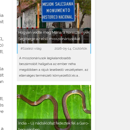
ia
ít
Hogyan védte meg Mária, a Keresztények
CL
Segítsége az első misszionáriusokat
0)
#Szalézi világ
2026-05-14, Csütörtök
t,
A misszionáriusok legkalandosabb
beszámolóit hallgatva az ember néha
la
megdöbben a rájuk leselkedő veszélyeken, az
ét
ellenséges természeti környezettől és a..
án
t,
és
ve
India – Új nádsiklófajt fedeztek fel a Garo-
 a
hegységben