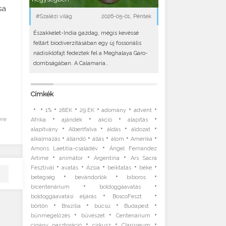
sa
#Szalézi világ
2026-05-01, Péntek
Északkelet-India gazdag, mégis kevéssé
feltárt biodiverzitásában egy új fossoriális
nádisiklófajt fedeztek fel a Meghalaya Garo-
dombságában. A Calamaria..
Címkék
•
•
•
•
•
•
•
1%
28EK
29.EK
adomány
advent
•
•
•
•
ére
Afrika
ajándék
akció
alapítás
•
•
•
•
alapítvány
Albertfalva
áldás
áldozat
•
•
•
•
•
alkalmazás
állandó
állás
álom
Amerika
•
Amoris Laetitia-családév
Ángel Fernández
•
•
•
Artime
animátor
Argentína
Ars Sacra
•
•
•
•
•
Fesztivál
avatás
Ázsia
beiktatás
béke
•
•
•
betegség
bevándorlók
bíboros
•
•
bicentenárium
boldoggáavatás
•
•
boldoggáavatási eljárás
BoscoFeszt
•
•
•
•
börtön
Brazília
búcsú
Budapest
•
•
•
bűnmegelőzés
bűvészet
Centenárium
•
•
•
cigány pasztoráció
cirkusz
Clarisseum