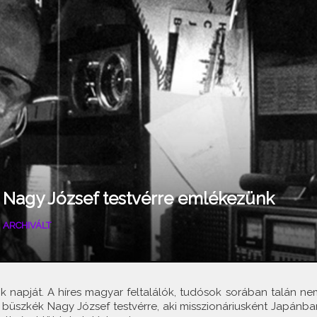
– Nagy József testvérre emlékezünk
|
ARCHIVÁLT
ók napját. A híres magyar feltalálók, tudósok sorában talán ne
 büszkék Nagy József testvérre, aki misszionáriusként Japánba