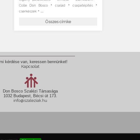
•
•
•
Colle Don Bosco
család
csapatépítés
• ...
cserkészek
Összes címke
mi kérdése van, keressen bennünket!
Kapcsolat
Don Bosco Szalézi Társasága
1032 Budapest, Bécsi út 173.
info@szaleziak.hu