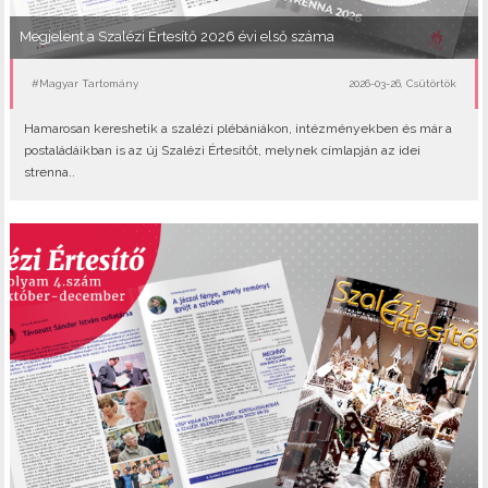
Megjelent a Szalézi Értesítő 2026 évi első száma
#Magyar Tartomány
2026-03-26, Csütörtök
Hamarosan kereshetik a szalézi plébániákon, intézményekben és már a
postaládáikban is az új Szalézi Értesítőt, melynek címlapján az idei
strenna..