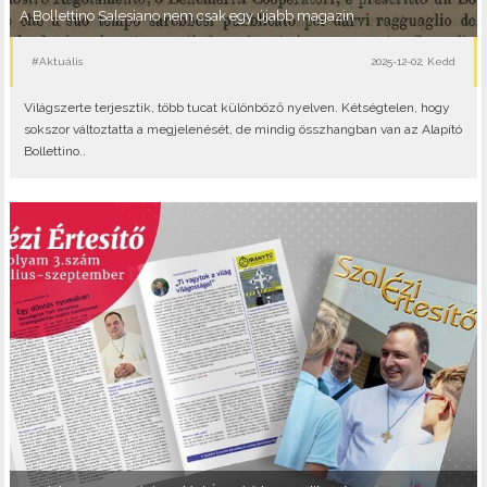
A Bollettino Salesiano nem csak egy újabb magazin
#Aktuális
2025-12-02, Kedd
Világszerte terjesztik, több tucat különböző nyelven. Kétségtelen, hogy
sokszor változtatta a megjelenését, de mindig összhangban van az Alapító
Bollettino..