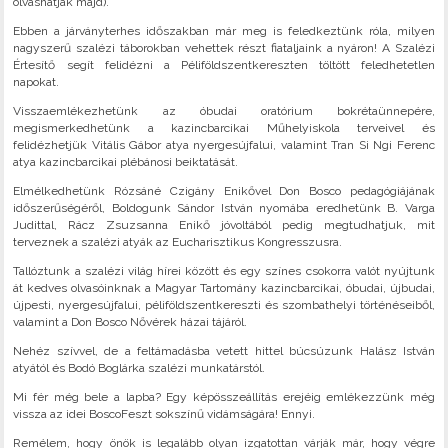
olvashatják majd).
Ebben a járványterhes időszakban már meg is feledkeztünk róla, milyen
nagyszerű szalézi táborokban vehettek részt fiataljaink a nyáron! A Szalézi
Értesítő segít felidézni a Péliföldszentkereszten töltött feledhetetlen
napokat.
Visszaemlékezhetünk az óbudai oratórium bokrétaünnepére,
megismerkedhetünk a kazincbarcikai Műhelyiskola terveivel és
felidézhetjük Vitális Gábor atya nyergesújfalui, valamint Tran Si Ngi Ferenc
atya kazincbarcikai plébánosi beiktatását.
Elmélkedhetünk Rózsáné Czigány Enikővel Don Bosco pedagógiájának
időszerűségéről, Boldogunk Sándor István nyomába eredhetünk B. Varga
Judittal, Rácz Zsuzsanna Enikő jóvoltából pedig megtudhatjuk, mit
terveznek a szalézi atyák az Eucharisztikus Kongresszusra.
Tallóztunk a szalézi világ hírei között és egy színes csokorra valót nyújtunk
át kedves olvasóinknak a Magyar Tartomány kazincbarcikai, óbudai, újbudai,
újpesti, nyergesújfalui, péliföldszentkereszti és szombathelyi történéseiből,
valamint a Don Bosco Nővérek házai tájáról.
Nehéz szívvel, de a feltámadásba vetett hittel búcsúzunk Halász István
atyától és Bodó Boglárka szalézi munkatárstól.
Mi fér még bele a lapba? Egy képösszeállítás erejéig emlékezzünk még
vissza az idei BoscoFeszt sokszínű vidámságára! Ennyi.
Remélem, hogy önök is legalább olyan izgatottan várják már, hogy végre