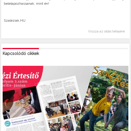
belelapozhassanak, mint én!
Szaléziak.HU
Vissza az oldal tetejére
Kapcsolódó cikkek