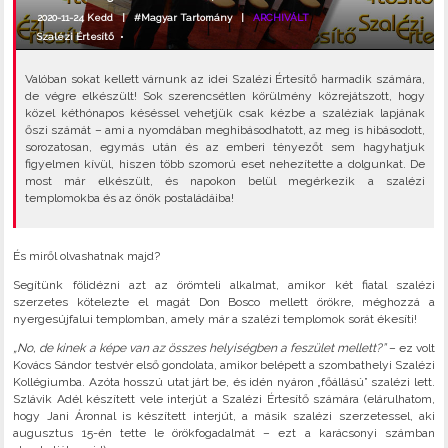
2020-11-24 Kedd |
#Magyar Tartomány
|
ARCHIVÁLT
Szalézi Értesítő
•
Valóban sokat kellett várnunk az idei Szalézi Értesítő harmadik számára,
de végre elkészült! Sok szerencsétlen körülmény közrejátszott, hogy
közel kéthónapos késéssel vehetjük csak kézbe a szaléziak lapjának
őszi számát – ami a nyomdában meghibásodhatott, az meg is hibásodott,
sorozatosan, egymás után és az emberi tényezőt sem hagyhatjuk
figyelmen kívül, hiszen több szomorú eset nehezítette a dolgunkat. De
most már elkészült, és napokon belül megérkezik a szalézi
templomokba és az önök postaládáiba!
És miről olvashatnak majd?
Segítünk fölidézni azt az örömteli alkalmat, amikor két fiatal szalézi
szerzetes kötelezte el magát Don Bosco mellett örökre, méghozzá a
nyergesújfalui templomban, amely már a szalézi templomok sorát ékesíti!
„No, de kinek a képe van az összes helyiségben a feszület mellett?”
– ez volt
Kovács Sándor testvér első gondolata, amikor belépett a szombathelyi Szalézi
Kollégiumba. Azóta hosszú utat járt be, és idén nyáron „főállású” szalézi lett.
Szlávik Adél készített vele interjút a Szalézi Értesítő számára (elárulhatom,
hogy Jani Áronnal is készített interjút, a másik szalézi szerzetessel, aki
augusztus 15-én tette le örökfogadalmát – ezt a karácsonyi számban