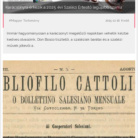
Karácsonyra érkezik a 2025. évi Szalézi Értesítő legújabb száma
#Magyar Tartomány
2025-12-16, Kedd
Immár hagyományosan a karácsonyt megelőző napokban vehetik kézbe
kedves olvasóink, Don Bosco tisztelői, a szaléziak barátai és a szalézi
művek jótevői a..