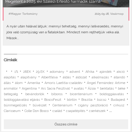
Megjelent a 2025. évi Szalézi Értesítő harmadik száma
#Magyar Tartomány
2025-09-28, Vasárnap
A nyár után hálával látjuk: mennyi tehetség, mennyi lelkesedés, mennyi
jóra való szomjúság van a fiatalokban. Mindezt nem rejthetjük véka alá.
Mások..
Címkék
•
•
•
•
•
•
•
•
•
•
1%
28EK
29.EK
adomány
advent
Afrika
ajándék
akció
•
•
•
•
•
•
•
alapítás
alapítvány
Albertfalva
áldás
áldozat
alkalmazás
állandó
•
•
•
•
•
állás
álom
Amerika
Amoris Laetitia-családév
Ángel Fernández Artime
•
•
•
•
•
•
•
animátor
Argentína
Ars Sacra Fesztivál
avatás
Ázsia
beiktatás
béke
•
•
•
•
•
betegség
bevándorlók
bíboros
bicentenárium
boldoggáavatás
•
•
•
•
•
•
boldoggáavatási eljárás
BoscoFeszt
börtön
Brazília
búcsú
Budapest
•
•
•
•
•
bűnmegelőzés
bűvészet
Centenárium
cigány pasztoráció
cirkusz
•
•
•
•
• ...
Clarisseum
Colle Don Bosco
család
csapatépítés
cserkészek
Összes címke