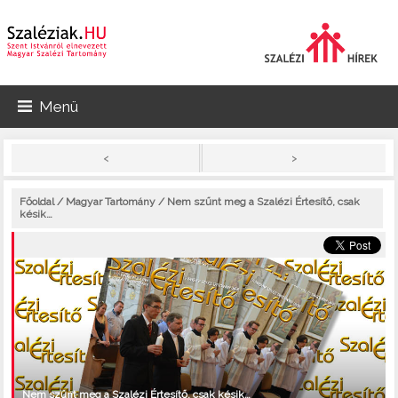
Menü
>
<
Főoldal
/
Magyar Tartomány
/ Nem szűnt meg a Szalézi Értesítő, csak
késik…
Nem szűnt meg a Szalézi Értesítő, csak késik…