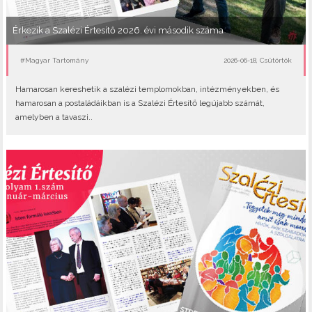
Érkezik a Szalézi Értesítő 2026. évi második száma
#Magyar Tartomány
2026-06-18, Csütörtök
Hamarosan kereshetik a szalézi templomokban, intézményekben, és
hamarosan a postaládáikban is a Szalézi Értesítő legújabb számát,
amelyben a tavaszi..