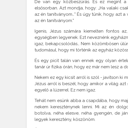
De van egy közbeszúrás. És ez megint a 
elsősorban. Azt mondja, hogy: „Ha valaki csak
az én tanítványom…” És úgy tűnik, hogy azt a v
az én tanítványom.”
Igenis, Jézus számára kiemelten fontos az
egységben legyenek. Ezt neveznénk egyháznak
igaz, bekapcsolódás… Nem közömbösen ülü
tudomásul, hogy mi történik az egyház közöss
És egy picit talán van ennek egy olyan értel
tanár úr fizika órán, hogy ez már nem lesz a d
Nekem ez egy kicsit arról is szól - javítson 
Jézus arról is beszél, hogy amikor a világ az
egyelő a lúzerrel. Ez nem igaz.
Tehát nem esünk abba a csapdába, hogy majd 
nekem kereszténynek lenni. Mi az én dolg
botolva, néha elesve, néha gyengén, de já
legyek keresztény, köszönöm.