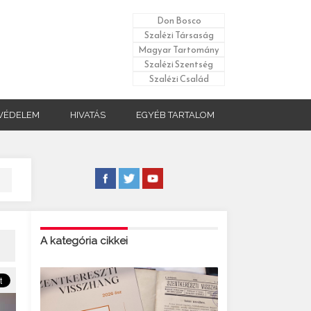
Don Bosco
Szalézi Társaság
Magyar Tartomány
Szalézi Szentség
Szalézi Család
VÉDELEM
HIVATÁS
EGYÉB TARTALOM
A kategória cikkei