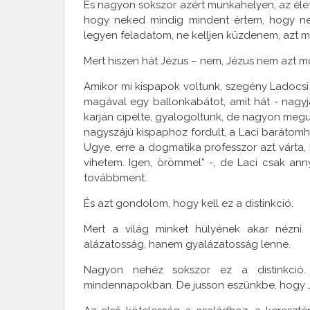
És nagyon sokszor azért munkahelyen, az élet 
hogy neked mindig mindent értem, hogy n
legyen feladatom, ne kelljen küzdenem, azt ma
Mert hiszen hát Jézus – nem, Jézus nem azt m
Amikor mi kispapok voltunk, szegény Ladocsi 
magával egy ballonkabátot, amit hát - nagyjá
karján cipelte, gyalogoltunk, de nagyon megu
nagyszájú kispaphoz fordult, a Laci barátomh
Ugye, erre a dogmatika professzor azt várta,
vihetem. Igen, örömmel” -, de Laci csak ann
továbbment.
És azt gondolom, hogy kell ez a distinkció.
Mert a világ minket hülyének akar nézni.
alázatosság, hanem gyalázatosság lenne.
Nagyon nehéz sokszor ez a distinkció.
mindennapokban. De jusson eszünkbe, hogy Jé