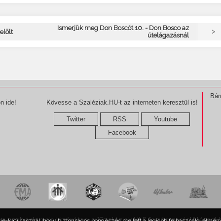
Ismerjük meg Don Boscót 10. - Don Bosco az
>
elölt
útelágazásnál
Bár
n ide!
Kövesse a Szaléziak.HU-t az interneten keresztül is!
Twitter
RSS
Youtube
Facebook
ma szabadon,de kizárólag a "Szaléziak.HU" forrásmegjelöléssel 
kie-kat) használ, hogy biztonságos böngészés mellett a legjobb felhasználói élmény