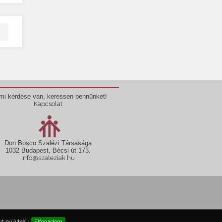
mi kérdése van, keressen bennünket!
Kapcsolat
Don Bosco Szalézi Társasága
1032 Budapest, Bécsi út 173.
info@szaleziak.hu
használható fel!
t nyújtsa.
Elfogadom