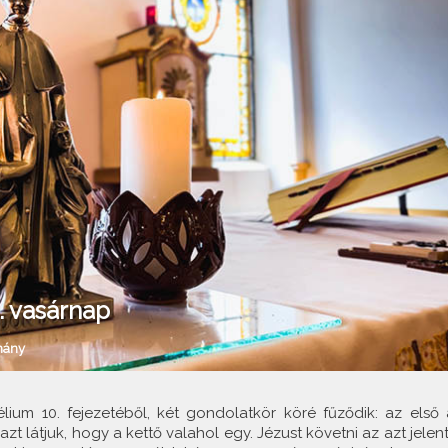
3. vasárnap
mány
lium 10. fejezetéből, két gondolatkör köré fűződik: az első 
t látjuk, hogy a kettő valahol egy. Jézust követni az azt jelenti