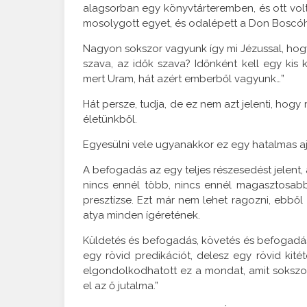
alagsorban egy könyvtárteremben, és ott volt
mosolygott egyet, és odalépett a Don Boscóhoz
Nagyon sokszor vagyunk így mi Jézussal, hogy:
szava, az idők szava? Időnként kell egy kis
mert Uram, hát azért emberből vagyunk…”
Hát persze, tudja, de ez nem azt jelenti, ho
életünkből.
Egyesülni vele ugyanakkor ez egy hatalmas aj
A befogadás az egy teljes részesedést jelent
nincs ennél több, nincs ennél magasztosabb
presztízse. Ezt már nem lehet ragozni, ebből
atya minden ígéretének.
Küldetés és befogadás, követés és befogadás
egy rövid predikációt, delesz egy rövid kitét
elgondolkodhatott ez a mondat, amit sokszor
el az ő jutalma.”