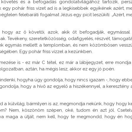
követés és a befogadás gondolatvilágához tartozik, pers
 egy pohár friss vizet ad is a legkisebbek egyikének azért, me
égtelen felebaráti fogalmat Jézus egy picit leszűkíti: „Azért, me
, hogy az ő követői, azok, akik őt befogadják, egymással 
. Tevékeny, szeretetközösség, odafigyelés, részvét, támogatá
nk egymás mellett a templomban, és nem közömbösen vessz
égében. Egy pohár friss vízzel a kezünkben.
mezése is - ez már C tétel, ez már a lábijegyzet, erre mondja
olgozatban, aztán, ha mégis lesz, akkor ez egy jó poén.
ki mindenki, hogyha úgy gondolja, hogy nincs igazam -, hogy ebb
t gondolja, hogy a hívő az egyelő a hiszékennyel, a keresztény 
a külvilág, bármilyen is az, megmondja nekünk, hogy hogy ke
om? Nem, köszönöm szépen, oké, tudom én azt jól. Csetel
rva maga a útját, nem kell, hogy te megmondd, hogy én ho