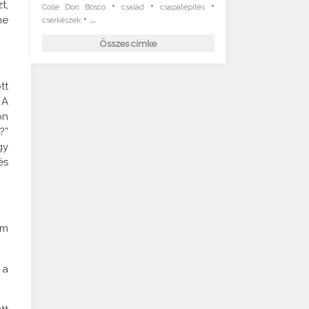
t,
•
•
•
Colle Don Bosco
család
csapatépítés
• ...
ne
cserkészek
Összes címke
tt
 A
on
?”
gy
és
em
 a