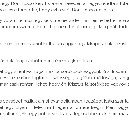
 egy Don Bosco kép. És a vita hevében az egyik rendtárs föláll
, és elfordította, hogy ezt a vitát Don Bosco ne lássa.
 „Uram, te most egy kicsit ne nézz ide… Hát nem érted, ez a vil
 kompromisszumot kötni, hát nem lehet mindig… Meg hát, tudo
gy mi kompromisszumot köthetünk úgy, hogy kikapcsoljuk Jézust 
ándék, és igazából innen kéne megközelíteni.
, ahogy Szent Pál fogalmaz: társörökösök vagyunk Krisztusban. 
. Ez az ember legfőbb tisztessége, legfőbb méltósága, rangj
 már csak rontani lehet, hogy én Krisztus társörököse vagyok 
 egységét halljuk a mai evangéliumban. Igazából idáig szánt
el, egy olyan B tétel, mint régen a töri érettségin. Mert nagy
 hallunk: „Aki egy pohár vizet ad a legkisebbeknek, nem mar