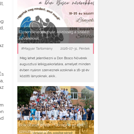
t,
ág
d,
Elcsendesedés, nyár, közösség a szalézi
nővérekkel...
az
#Magyar Tartomány
2026-07-31, Péntek
Még lehet jelentkezni a Don Bosco Nővérek
augusztusi lelkigyakorlatára, amelyet minden
évben nyáron szerveznek azoknak a 18–30 év
És
közötti lányoknak, akik..
a,
az
am
on
ad
BoscoFeszt 2026 – "Görögjön az élet,
színültig mérjed"