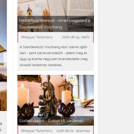
Péliföldszentkereszt - Ismét megjelent a
Szentkereszti Visszhang
#Magyar Tartomány
2026-08-03, Hétfő
A Szentkereszti Visszhang első száma 1926-
ban - pont 100 évvel ezelőtt - jelent meg és
1943-ig évente négyszer örvendeztette meg
olvasóit tartalmas írásokkal..
Szalézi szavak - Évközi 18. vasárnap
a
,
#Magyar Tartomány
2026-08-02, Vasárnap