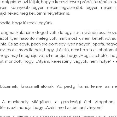
dolgaiban azt látjuk, hogy a keresztényre próbálják ráhúzni az
ekem könnyebb legyen, nekem egyszerűbb legyen, nekem 
jd neked meg kell tenni helyettem is.
ondta, hogy lúzerek legyünk.
dogmatikatanár rettegett volt, de egyszer a kirándulásra hozo
ból ilyen hasonló meleg volt, mint most -, nem kellett volna.
nta. És az egyik, pechjére pont egy ilyen nagyon jópofa, nagy
oz, és azt mondta neki, hogy: „László, nem hozná a kabátomat
 hogy majd meghajolva azt mondja, hogy: „Megtiszteltetés, ho
yit mondott, hogy: „Atyám, keresztény vagyok, nem hülye” - 
 Lúzernek, kihasználhatónak. Az pedig hamis lenne, az n
 A munkahely világában, a gazdasági élet világában,
zus azt mondja, hogy: „Azért, mert az én tanítványom.”