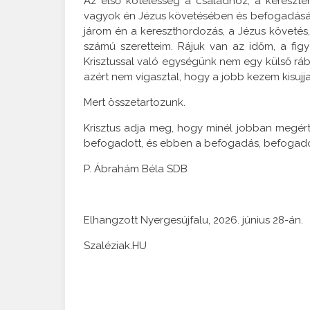
Az első kötelesség a családhoz, a kereszté
vagyok én Jézus követésében és befogadásában
járom én a kereszthordozás, a Jézus követés,
számú szeretteim. Rájuk van az időm, a fig
Krisztussal való egységünk nem egy külső rá
azért nem vígasztal, hogy a jobb kezem kisuj
Mert összetartozunk.
Krisztus adja meg, hogy minél jobban megérts
befogadott, és ebben a befogadás, befogado
P. Ábrahám Béla SDB
Elhangzott Nyergesújfalu, 2026. június 28-án.
Szaléziak.HU