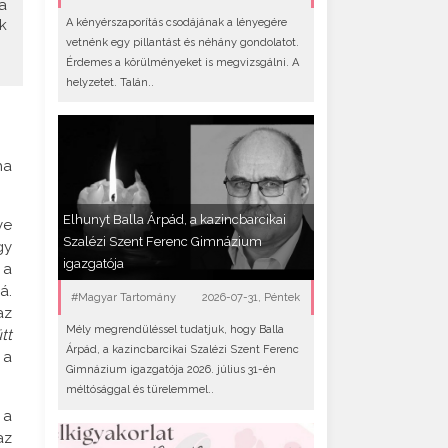
a
A kényérszaporítás csodájának a lényegére
k
vetnénk egy pillantást és néhány gondolatot.
Érdemes a körülményeket is megvizsgálni. A
helyzetet. Talán..
ha
Elhunyt Balla Árpád, a kazincbarcikai
ye
Szalézi Szent Ferenc Gimnázium
gy
igazgatója
 a
á.
#Magyar Tartomány
2026-07-31, Péntek
az
Mély megrendüléssel tudatjuk, hogy Balla
tt
Árpád, a kazincbarcikai Szalézi Szent Ferenc
 a
Gimnázium igazgatója 2026. július 31-én
méltósággal és türelemmel..
 a
az