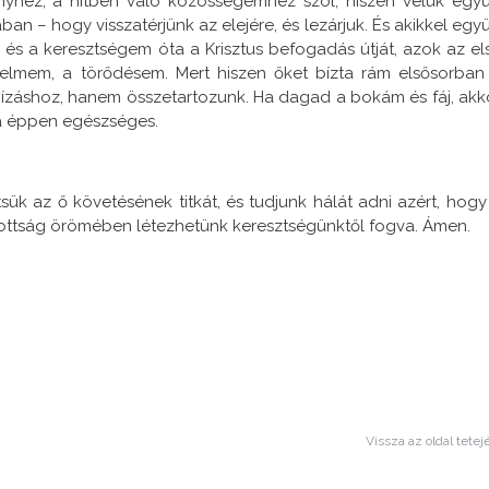
nyhez, a hitben való közösségemhez szól, hiszen velük együ
 – hogy visszatérjünk az elejére, és lezárjuk. És akikkel együ
 és a keresztségem óta a Krisztus befogadás útját, azok az el
yelmem, a törődésem. Mert hiszen őket bízta rám elsősorban
bízáshoz, hanem összetartozunk. Ha dagad a bokám és fáj, akk
ja éppen egészséges.
ük az ő követésének titkát, és tudjunk hálát adni azért, hogy
ttság örömében létezhetünk keresztségünktől fogva. Ámen.
Vissza az oldal tetej