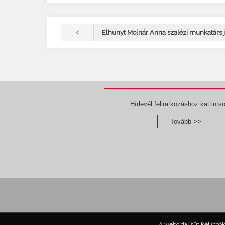
<
Elhunyt Molnár Anna szalézi munkatárs j
Hírlevél feliratkozáshoz kattintso
Tovább >>
A portál tartal
A weboldal sütiket (coo