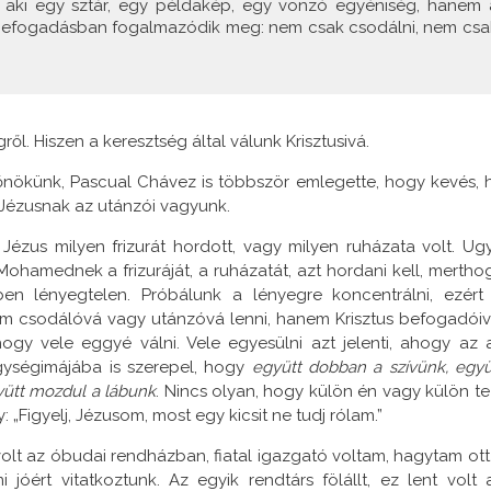
e, aki egy sztár, egy példakép, egy vonzó egyéniség, hanem 
 befogadásban fogalmazódik meg: nem csak csodálni, nem csa
ről. Hiszen a keresztség által válunk Krisztusivá.
dfőnökünk, Pascual Chávez is többször emlegette, hogy kevés, 
 Jézusnak az utánzói vagyunk.
ézus milyen frizurát hordott, vagy milyen ruházata volt. Ug
hamednek a frizuráját, a ruházatát, azt hordani kell, mertho
en lényegtelen. Próbálunk a lényegre koncentrálni, ezért
m csodálóvá vagy utánzóvá lenni, hanem Krisztus befogadóiv
hogy vele eggyé válni. Vele egyesülni azt jelenti, ahogy az 
ységimájába is szerepel, hogy
együtt dobban a szívünk, együ
yütt mozdul a lábunk
. Nincs olyan, hogy külön én vagy külön te
 „Figyelj, Jézusom, most egy kicsit ne tudj rólam.”
lt az óbudai rendházban, fiatal igazgató voltam, hagytam ott
mi jóért vitatkoztunk. Az egyik rendtárs fölállt, ez lent volt 