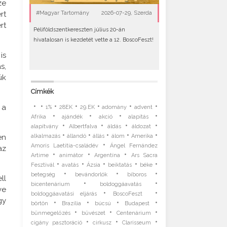
ze
rt
#Magyar Tartomány
2026-07-29, Szerda
rt
Péliföldszentkereszten július 20-án
hivatalosan is kezdetét vette a 12. BoscoFeszt!
is
s,
ük
Címkék
•
•
•
•
•
•
•
 a
1%
28EK
29.EK
adomány
advent
•
•
•
•
Afrika
ajándék
akció
alapítás
•
•
•
•
alapítvány
Albertfalva
áldás
áldozat
•
•
•
•
•
en
alkalmazás
állandó
állás
álom
Amerika
•
Amoris Laetitia-családév
Ángel Fernández
az
•
•
•
Artime
animátor
Argentína
Ars Sacra
•
•
•
•
•
Fesztivál
avatás
Ázsia
beiktatás
béke
•
•
•
betegség
bevándorlók
bíboros
ll
•
•
bicentenárium
boldoggáavatás
ve
•
•
boldoggáavatási eljárás
BoscoFeszt
gy
•
•
•
•
börtön
Brazília
búcsú
Budapest
•
•
•
bűnmegelőzés
bűvészet
Centenárium
•
•
•
cigány pasztoráció
cirkusz
Clarisseum