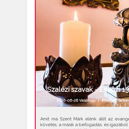
Szalézi szavak - Évközi 1
2026-06-28 Vasárnap |
#Magyar Tarto
Amit ma Szent Márk elénk állít az evangé
követés, a másik a befogadás, és igazából az