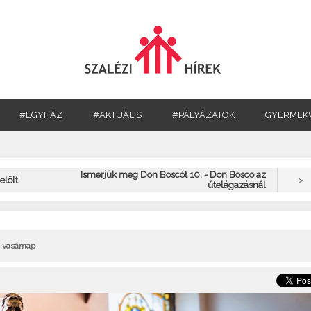
#EGYHÁZ
#AKTUÁLIS
#PÁLYÁZATOK
GYERMEK
Ismerjük meg Don Boscót 10. - Don Bosco az
>
elölt
útelágazásnál
. vasárnap