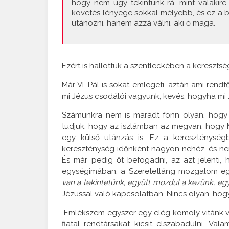
hogy nem úgy tekintünk rá, mint valakir
követés lényege sokkal mélyebb, és ez a
utánozni, hanem azzá válni, aki ő maga.
Ezért is hallottuk a szentleckében a keresztség
Már VI. Pál is sokat emlegeti, aztán ami ren
mi Jézus csodálói vagyunk, kevés, hogyha mi
Számunkra nem is maradt fönn olyan, hogy J
tudjuk, hogy az iszlámban az megvan, hogy Mo
egy külső utánzás is. Ez a kereszténységb
kereszténység időnként nagyon nehéz, és ne
És már pedig őt befogadni, az azt jelenti, 
egységimában, a Szeretetláng mozgalom eg
van a tekintetünk, együtt mozdul a kezünk, eg
Jézussal való kapcsolatban. Nincs olyan, hogy:
Emlékszem egyszer egy elég komoly vitánk vo
fiatal rendtársakat kicsit elszabadulni. Vala